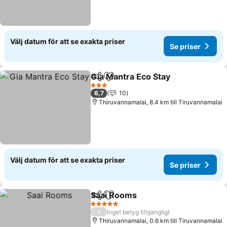
Välj datum för att se exakta priser
Se priser
Gia Mantra Eco Stay
Dela
Lägg till i Mina Favoriter
Se pri
3 Stjärnor
6,7
10
Thiruvannamalai, 8.4 km till Tiruvannamalai
Välj datum för att se exakta priser
Se priser
Saai Rooms
Dela
Lägg till i Mina Favoriter
Se priser
5 Stjärnor
/
Inget betyg tillgängligt
Thiruvannamalai, 0.6 km till Tiruvannamalai