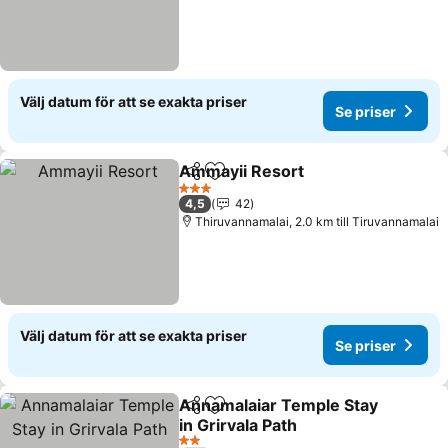
Välj datum för att se exakta priser
Se priser
Ammayii Resort
Dela
Lägg till i Mina Favoriter
Se priser
3 Stjärnor
4,5
42
Thiruvannamalai, 2.0 km till Tiruvannamalai
Välj datum för att se exakta priser
Se priser
Annamalaiar Temple Stay
Dela
Lägg till i Mina Favoriter
in Grirvala Path
Se priser
2 Stjärnor