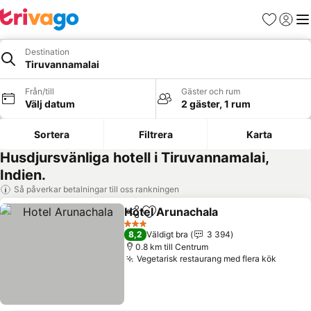
Favoriter
Logga 
Me
Destination
Tiruvannamalai
Från/till
Gäster och rum
Välj datum
2 gäster, 1 rum
Sortera
Filtrera
Karta
Husdjursvänliga hotell i Tiruvannamalai,
Indien.
Så påverkar betalningar till oss rankningen
Hotel Arunachala
Dela
Lägg till i Mina Favoriter
Se priser
3 Stjärnor
8,2
Väldigt bra
3 394
0.8 km till Centrum
Vegetarisk restaurang med flera kök
Se pri