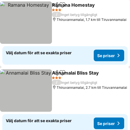
Ramana Homestay
Dela
Lägg till i Mina Favoriter
Se pris
3 Stjärnor
/
Inget betyg tillgängligt
Thiruvannamalai, 1.7 km till Tiruvannamalai
Välj datum för att se exakta priser
Se priser
Annamalai Bliss Stay
Dela
Lägg till i Mina Favoriter
Se pri
3 Stjärnor
/
Inget betyg tillgängligt
Thiruvannamalai, 2.7 km till Tiruvannamalai
Välj datum för att se exakta priser
Se priser