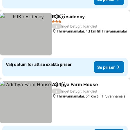
RJK residency
Dela
Lägg till i Mina Favoriter
Se priser
3 Stjärnor
/
Inget betyg tillgängligt
Thiruvannamalai, 4.1 km till Tiruvannamalai
Välj datum för att se exakta priser
Se priser
Adithya Farm House
Dela
Lägg till i Mina Favoriter
Se pri
/
Inget betyg tillgängligt
Thiruvannamalai, 5.1 km till Tiruvannamalai