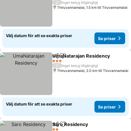
/
Inget betyg tillgängligt
Thiruvannamalai, 1.5 km till Tiruvannamalai
Välj datum för att se exakta priser
Se priser
UmaNatarajan Residency
Dela
Lägg till i Mina Favoriter
S
3 Stjärnor
/
Inget betyg tillgängligt
Thiruvannamalai, 2.0 km till Tiruvannamalai
Välj datum för att se exakta priser
Se priser
Saro Residency
Dela
Lägg till i Mina Favoriter
Se priser