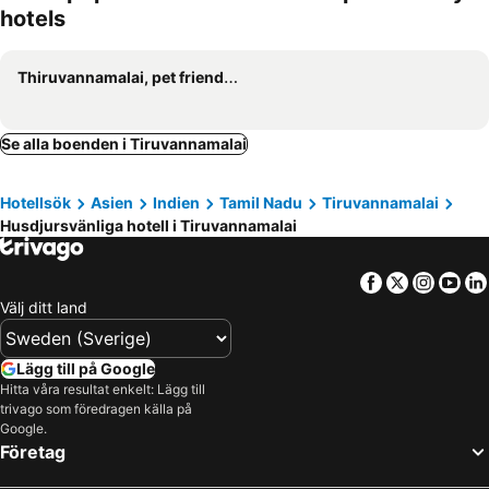
hotels
Thiruvannamalai, pet friendly hotels
Se alla boenden i Tiruvannamalai
Hotellsök
Asien
Indien
Tamil Nadu
Tiruvannamalai
Husdjursvänliga hotell i Tiruvannamalai
Facebook
Twitter
Insta
Yo
Välj ditt land
Lägg till på Google
Hitta våra resultat enkelt: Lägg till
trivago som föredragen källa på
Google.
Företag