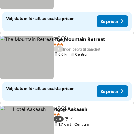
Välj datum för att se exakta priser
Se priser
The Mountain Retreat
Dela
Lägg till i Mina Favoriter
Se p
3 Stjärnor
/
Inget betyg tillgängligt
6.6 km till Centrum
Välj datum för att se exakta priser
Se priser
Hotel Aakaash
Dela
Lägg till i Mina Favoriter
Se priser
2 Stjärnor
7,0
5
1.7 km till Centrum