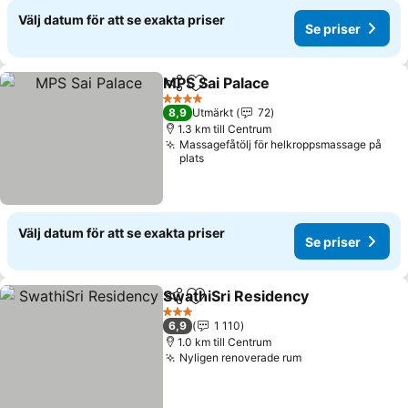
Välj datum för att se exakta priser
Se priser
MPS Sai Palace
Dela
Lägg till i Mina Favoriter
Se priser
4 Stjärnor
8,9
Utmärkt
72
1.3 km till Centrum
Massagefåtölj för helkroppsmassage på
plats
Välj datum för att se exakta priser
Se priser
SwathiSri Residency
Dela
Lägg till i Mina Favoriter
Se pri
3 Stjärnor
6,9
1 110
1.0 km till Centrum
Nyligen renoverade rum
Se priser