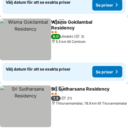
Välj datum för att se exakta priser
Se priser
Wisma Gokilambal
Dela
Lägg till i Mina Favoriter
Residency
Se priser
2 Stjärnor
9,0
Utmärkt
3
5.5 km till Centrum
Välj datum för att se exakta priser
Se priser
Sri Sudharsana Residency
Dela
Lägg till i Mina Favoriter
2 Stjärnor
7,3
21
Thiruvannamalai, 18.9 km till Tiruvannamalai