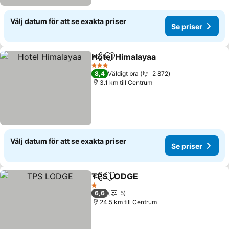
Välj datum för att se exakta priser
Se priser
Hotel Himalayaa
Dela
Lägg till i Mina Favoriter
Se priser
3 Stjärnor
8,4
Väldigt bra
2 872
3.1 km till Centrum
Välj datum för att se exakta priser
Se priser
TPS LODGE
Dela
Lägg till i Mina Favoriter
Se priser
1 Stjärnor
6,6
5
24.5 km till Centrum