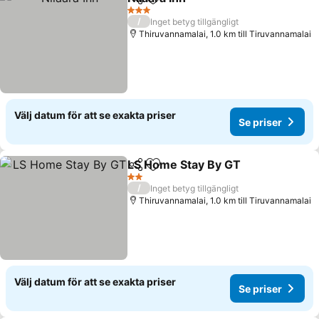
Dela
Lägg till i Mina Favoriter
Se priser
3 Stjärnor
/
Inget betyg tillgängligt
Thiruvannamalai, 1.0 km till Tiruvannamalai
Välj datum för att se exakta priser
Se priser
LS Home Stay By GT
Dela
Lägg till i Mina Favoriter
Se pri
2 Stjärnor
/
Inget betyg tillgängligt
Thiruvannamalai, 1.0 km till Tiruvannamalai
Välj datum för att se exakta priser
Se priser