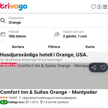
Favoriter
Logga 
Me
Destination
Orange
Från/till
Gäster och rum
Välj datum
2 gäster, 1 rum
Sortera
Filtrera
Karta
Husdjursvänliga hotell i Orange, USA.
Så påverkar betalningar till oss rankningen
Populärt val
Dela
Läg
Comfort Inn & Suites Orange - Montpelier
Hotell
Uppvärmd inomhuspool med bubbelpool
3 Stjärnor
8,2
Väldigt bra
1 671
1.3 km till Centrum