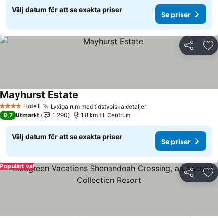
Välj datum för att se exakta priser
Se priser
Dela
Läg
Mayhurst Estate
Hotell
Lyxiga rum med tidstypiska detaljer
4 Stjärnor
9,7
Utmärkt
1 290
1.8 km till Centrum
Välj datum för att se exakta priser
Se priser
Populärt val
Dela
Läg