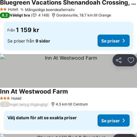
Bluegreen Vacations Shenandoah Crossing, an Ascend Collection Resort
Hotell
Mångsidiga boendealternativ
2 Stjärnor
8,2
Väldigt bra
4 148
Gordonsville, 18.7 km till Orange
1 159 kr
Från
Se priser från
9 sidor
Se priser
Dela
Läg
Inn At Westwood Farm
Hotell
3 Stjärnor
/
4.5 km till Centrum
Inget betyg tillgängligt
Välj datum för att se exakta priser
Se priser