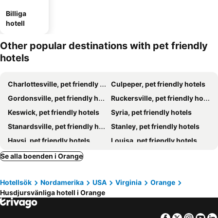
Billiga
hotell
Other popular destinations with pet friendly
hotels
Charlottesville, pet friendly hotels
Culpeper, pet friendly hotels
Gordonsville, pet friendly hotels
Ruckersville, pet friendly hotels
Keswick, pet friendly hotels
Syria, pet friendly hotels
Stanardsville, pet friendly hotels
Stanley, pet friendly hotels
Haysi, pet friendly hotels
Louisa, pet friendly hotels
Palmyra, pet friendly hotels
Wolftown, pet friendly hotels
Se alla boenden i Orange
Hotellsök
Nordamerika
USA
Virginia
Orange
Husdjursvänliga hotell i Orange
Facebook
Twitter
Insta
Yo