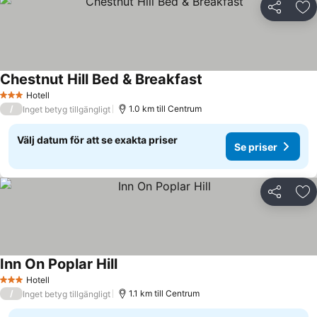
Dela
Läg
Chestnut Hill Bed & Breakfast
Hotell
3 Stjärnor
/
1.0 km till Centrum
Inget betyg tillgängligt
Välj datum för att se exakta priser
Se priser
Dela
Läg
Inn On Poplar Hill
Hotell
3 Stjärnor
/
1.1 km till Centrum
Inget betyg tillgängligt