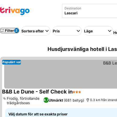
Destination
Filter
2
Sortera efter
Pris
Läge
Ho
Husdjursvänliga hotell i Lasc
Populärt val
B&B Le Dune - Self Check in
3 Stjärnor
Frodig, förtrollande
Utmärkt
(681 betyg)
8,7
0.3 km från stran
trädgårdsoas
Välj datum för att se exakta priser