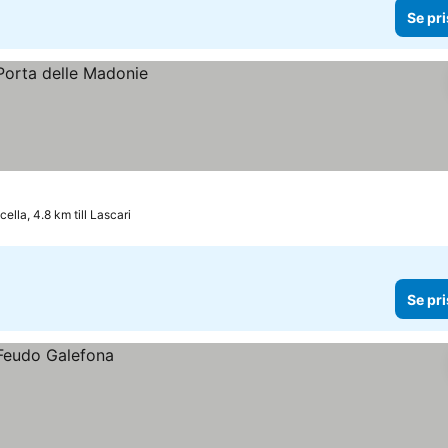
Se pri
lla, 4.8 km till Lascari
Se pri