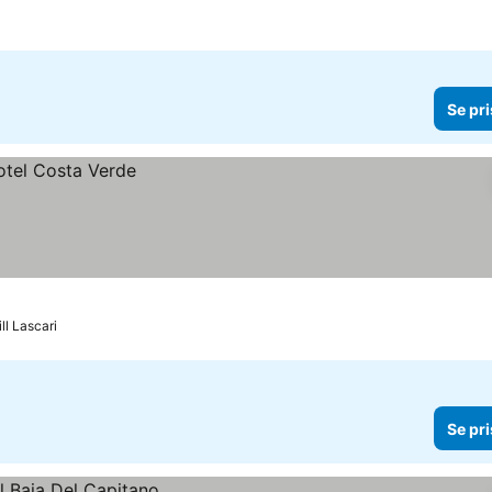
Se pri
ill Lascari
Se pri