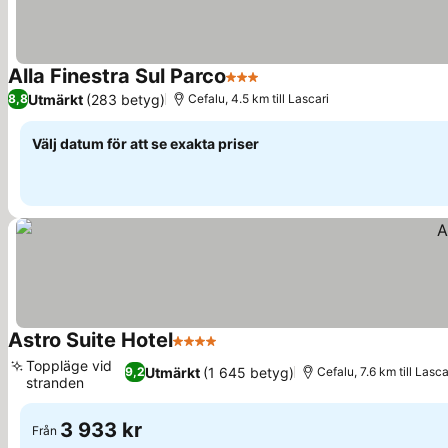
Alla Finestra Sul Parco
3 Stjärnor
Utmärkt
(283 betyg)
8,8
Cefalu, 4.5 km till Lascari
Välj datum för att se exakta priser
Astro Suite Hotel
4 Stjärnor
Toppläge vid
Utmärkt
(1 645 betyg)
9,2
Cefalu, 7.6 km till Lasca
stranden
3 933 kr
Från