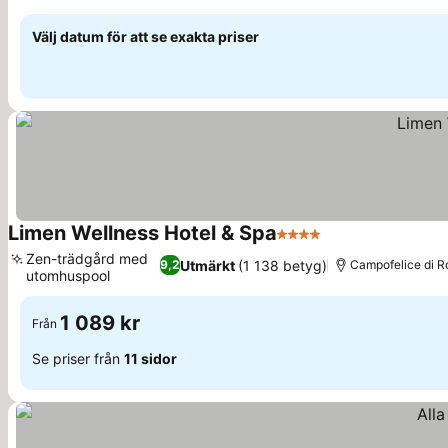
Välj datum för att se exakta priser
Limen Wellness Hotel & Spa
4 Stjärnor
Zen-trädgård med
Utmärkt
(1 138 betyg)
9,2
Campofelice di Roc
utomhuspool
1 089 kr
Från
Se priser från
11 sidor