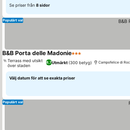
Se priser från
8 sidor
Populärt val
B&B Porta delle Madonie
3 Stjärnor
Terrass med utsikt
Utmärkt
(300 betyg)
8,7
Campofelice di Rocce
över staden
Välj datum för att se exakta priser
Populärt val