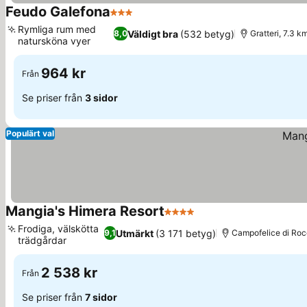
Feudo Galefona
3 Stjärnor
Rymliga rum med
Väldigt bra
(532 betyg)
8,0
Gratteri, 7.3 km
natursköna vyer
964 kr
Från
Se priser från
3 sidor
Populärt val
Mangia's Himera Resort
4 Stjärnor
Frodiga, välskötta
Utmärkt
(3 171 betyg)
9,1
Campofelice di Rocce
trädgårdar
2 538 kr
Från
Se priser från
7 sidor