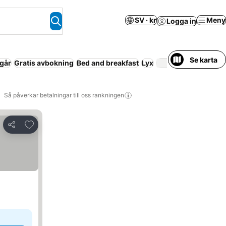
SV · kr
Meny
Logga in
Se karta
ngår
Gratis avbokning
Bed and breakfast
Lyx
Så påverkar betalningar till oss rankningen
Lägg till i Mina Favoriter
Dela