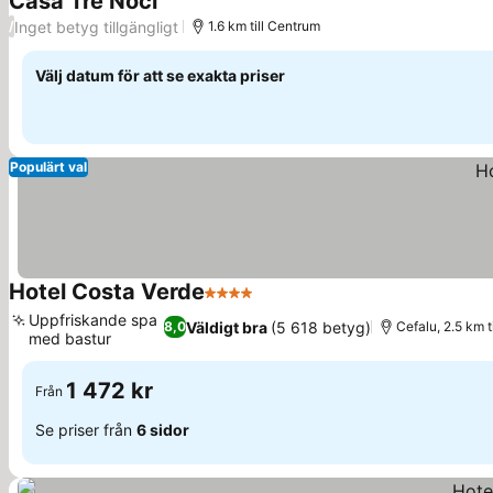
Casa Tre Noci
Inget betyg tillgängligt
/
1.6 km till Centrum
Välj datum för att se exakta priser
Populärt val
Hotel Costa Verde
4 Stjärnor
Uppfriskande spa
Väldigt bra
(5 618 betyg)
8,0
Cefalu, 2.5 km t
med bastur
1 472 kr
Från
Se priser från
6 sidor