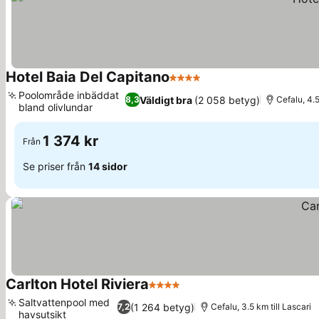
Hotel Baia Del Capitano
4 Stjärnor
Poolområde inbäddat
Väldigt bra
(2 058 betyg)
8,3
Cefalu, 4.5
bland olivlundar
1 374 kr
Från
Se priser från
14 sidor
Carlton Hotel Riviera
4 Stjärnor
Saltvattenpool med
(1 264 betyg)
7,2
Cefalu, 3.5 km till Lascari
havsutsikt