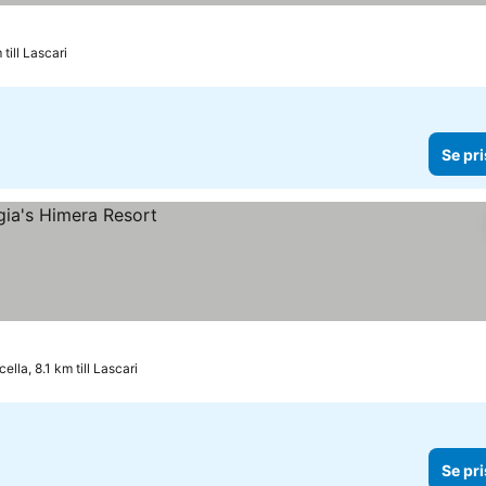
 till Lascari
Se pri
lla, 8.1 km till Lascari
Se pri