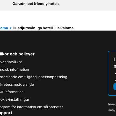
Garzón, pet friendly hotels
loma
Husdjursvänliga hotell i La Paloma
llkor och policyer
L
vändarvillkor
ridisk information
ddelande om tillgänglighetsanpassning
kretessmeddelande
A-information
okie-inställningar
triva
ogram för information om sårbarheter
Copyr
upport