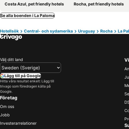
Costa Azul, pet friendly hotels
Rocha, pet friendly hotels
Se alla boenden i La Paloma
Hotellsök
Central- och sydamerika
Uruguay
Rocha
La Pa
Välj ditt land
Vi
An
Lägg till på Google
Ju
Hitta våra resultat enkelt: Lägg till
Me
trivago som föredragen källa på
Google.
Se
Företag
DS
Om oss
Co
Jobb
Pr
Investerarrelationer
S