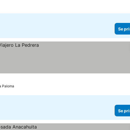
Se pri
La Paloma
Se pri