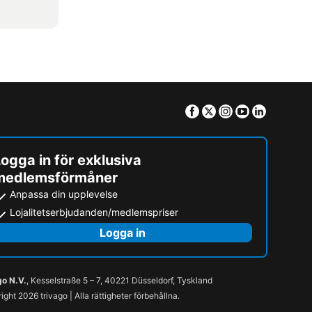
Facebook
Twitter
Instagram
Youtube
Linkedin
ogga in för exklusiva
medlemsförmåner
Anpassa din upplevelse
Lojalitetserbjudanden/medlemspriser
Logga in
go N.V.
, Kesselstraße 5 – 7, 40221 Düsseldorf, Tyskland
ight 2026 trivago | Alla rättigheter förbehållna.