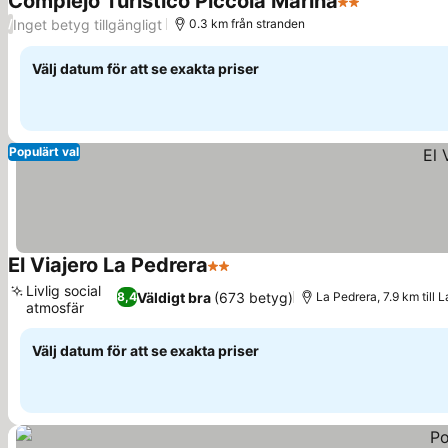
Complejo Turístico Piccola Marina
2 Stjärnor
Inget betyg tillgängligt
/
0.3 km från stranden
Välj datum för att se exakta priser
Populärt val
El Viajero La Pedrera
2 Stjärnor
Livlig social
Väldigt bra
(673 betyg)
8,4
La Pedrera, 7.9 km till 
atmosfär
Välj datum för att se exakta priser