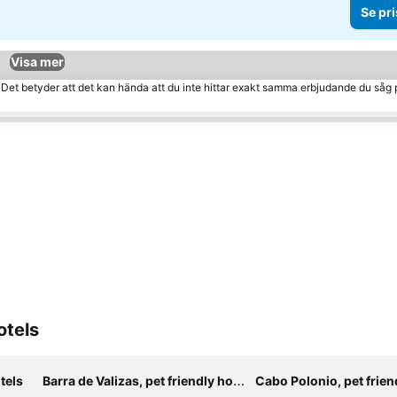
Se pri
Visa mer
. Det betyder att det kan hända att du inte hittar exakt samma erbjudande du såg 
otels
tels
Barra de Valizas, pet friendly hotels
Cabo Polonio, pet frien