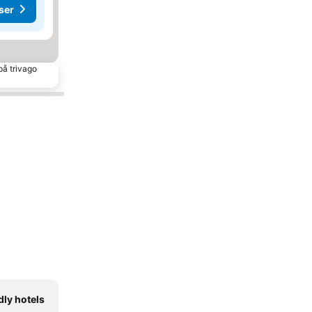
ser
på trivago
dly hotels