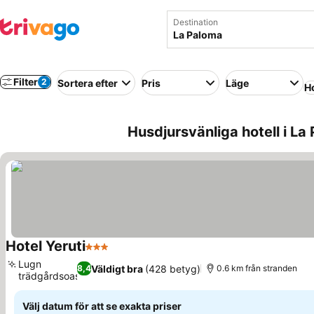
Destination
Filter
2
Sortera efter
Pris
Läge
Ho
Husdjursvänliga hotell i La
Hotel Yeruti
3 Stjärnor
Lugn
Väldigt bra
(428 betyg)
8,4
0.6 km från stranden
trädgårdsoas
Välj datum för att se exakta priser