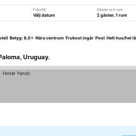
Från/till
Gäster och rum
Välj datum
2 gäster, 1 rum
tell
Betyg: 8,0+
Nära centrum
Frukost ingår
Pool
Helt hus/hel l
 Paloma, Uruguay.