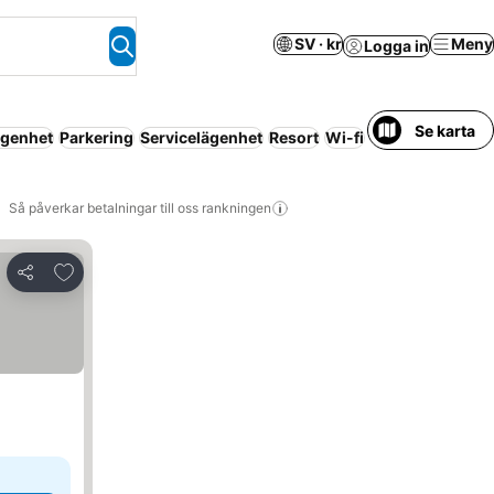
SV · kr
Meny
Logga in
Se karta
ägenhet
Parkering
Servicelägenhet
Resort
Wi-fi
Så påverkar betalningar till oss rankningen
Lägg till i Mina Favoriter
Dela