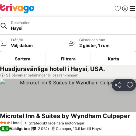
Favoriter
Logga 
Me
Destination
Haysi
Från/till
Gäster och rum
Välj datum
2 gäster, 1 rum
Sortera
Filtrera
Karta
Husdjursvänliga hotell i Haysi, USA.
Så påverkar betalningar till oss rankningen
Dela
Läg
Microtel Inn & Suites by Wyndham Culpeper
Se
Hotell
Strategiskt läge nära motorvägar
Se priser
3 Stjärnor
8,4
Väldigt bra
2 062
Culpeper, 13.9 km till Haysi