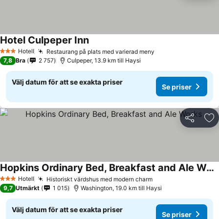
Hotel Culpeper Inn
Se priser
Hotell
Restaurang på plats med varierad meny
Se priser
3 Stjärnor
7,8
Bra
2 757
Culpeper, 13.9 km till Haysi
Välj datum för att se exakta priser
Se priser
Dela
Läg
Hopkins Ordinary Bed, Breakfast and Ale Works
Se priser
Hotell
Historiskt värdshus med modern charm
Se priser
3 Stjärnor
9,7
Utmärkt
1 015
Washington, 19.0 km till Haysi
Välj datum för att se exakta priser
Se priser