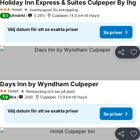
Holiday Inn Express & Suites Culpeper By Ihg
S
Hotell
Inomhuspool för avkoppling
Se priser
3 Stjärnor
9,1
Utmärkt
3 291
Culpeper, 14.0 km till Haysi
Välj datum för att se exakta priser
Se priser
Dela
Läg
Days Inn by Wyndham Culpeper
Se priser
Hotell
Restaurang och bar på plats
Se priser
2 Stjärnor
7,9
Bra
206
Culpeper, 13.9 km till Haysi
Välj datum för att se exakta priser
Se priser
Dela
Läg