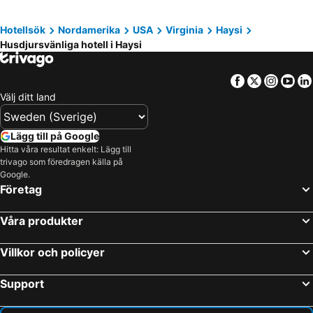
Shenandoah Junction, pet friendly hotels
Washington, pet friendly hotels
Hotellsök
Nordamerika
USA
Virginia
Haysi
Hume, pet friendly hotels
Wolftown, pet friendly hotels
Husdjursvänliga hotell i Haysi
Casanova, pet friendly hotels
Mount Jackson, pet friendly hotels
Facebook
Twitter
Insta
Yo
Välj ditt land
Lägg till på Google
Hitta våra resultat enkelt: Lägg till
trivago som föredragen källa på
Google.
Företag
Våra produkter
Villkor och policyer
Support