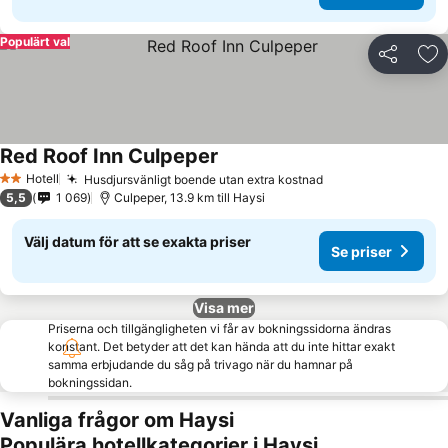
Populärt val
Dela
Läg
Red Roof Inn Culpeper
Se priser
Hotell
Husdjursvänligt boende utan extra kostnad
Se priser
2 Stjärnor
5,5
1 069
Culpeper, 13.9 km till Haysi
Välj datum för att se exakta priser
Se priser
Visa mer
Priserna och tillgängligheten vi får av bokningssidorna ändras
konstant. Det betyder att det kan hända att du inte hittar exakt
samma erbjudande du såg på trivago när du hamnar på
bokningssidan.
Vanliga frågor om Haysi
Populära hotellkategorier i Haysi