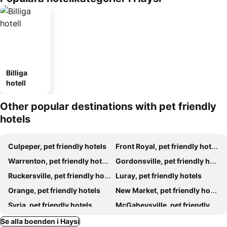
Billiga
hotell
Other popular destinations with pet friendly
hotels
Culpeper, pet friendly hotels
Front Royal, pet friendly hotels
Warrenton, pet friendly hotels
Gordonsville, pet friendly hotels
Ruckersville, pet friendly hotels
Luray, pet friendly hotels
Orange, pet friendly hotels
New Market, pet friendly hotels
Syria, pet friendly hotels
McGaheysville, pet friendly hotels
Stanardsville, pet friendly hotels
Stanley, pet friendly hotels
Se alla boenden i Haysi