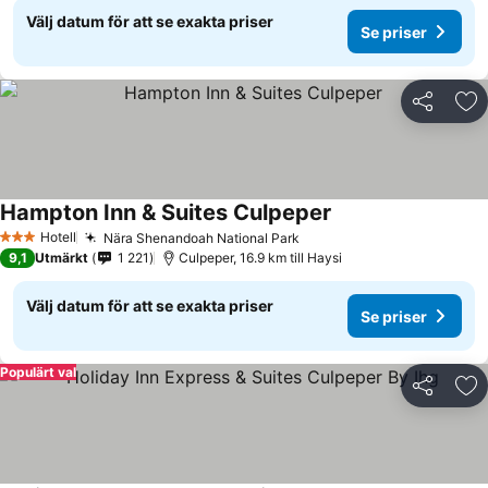
Välj datum för att se exakta priser
Se priser
Dela
Läg
Hampton Inn & Suites Culpeper
Se priser
Hotell
Nära Shenandoah National Park
Se priser
3 Stjärnor
9,1
Utmärkt
1 221
Culpeper, 16.9 km till Haysi
Välj datum för att se exakta priser
Se priser
Populärt val
Dela
Läg