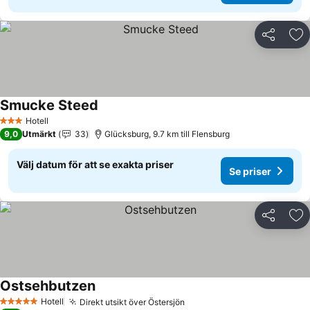
Dela
Läg
Smucke Steed
Hotell
3 Stjärnor
9,0
Utmärkt
33
Glücksburg, 9.7 km till Flensburg
Välj datum för att se exakta priser
Se priser
Dela
Läg
Ostsehbutzen
Hotell
Direkt utsikt över Östersjön
5 Stjärnor