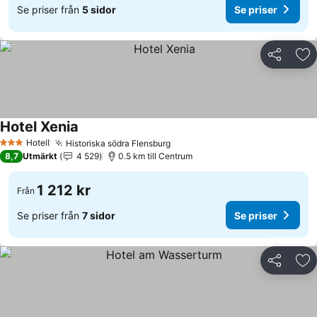
Se priser från
5 sidor
Se priser
Dela
Läg
Hotel Xenia
Hotell
Historiska södra Flensburg
3 Stjärnor
8,7
Utmärkt
4 529
0.5 km till Centrum
1 212 kr
Från
Se priser från
7 sidor
Se priser
Dela
Läg