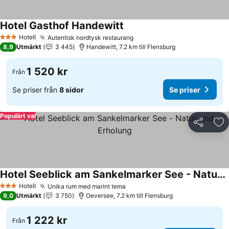
Hotel Gasthof Handewitt
Hotell
Autentisk nordtysk restaurang
3 Stjärnor
8,9
Utmärkt
3 445
Handewitt, 7.2 km till Flensburg
1 520 kr
Från
Se priser från
8 sidor
Se priser
Populärt val
Dela
Läg
Hotel Seeblick am Sankelmarker See - Natur und Erholung
Hotell
Unika rum med marint tema
3 Stjärnor
9,0
Utmärkt
3 750
Oeversee, 7.2 km till Flensburg
1 222 kr
Från