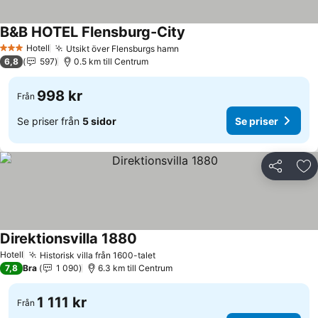
B&B HOTEL Flensburg-City
Hotell
Utsikt över Flensburgs hamn
3 Stjärnor
6,8
597
0.5 km till Centrum
998 kr
Från
Se priser från
5 sidor
Se priser
Dela
Läg
Direktionsvilla 1880
Hotell
Historisk villa från 1600-talet
7,8
Bra
1 090
6.3 km till Centrum
1 111 kr
Från