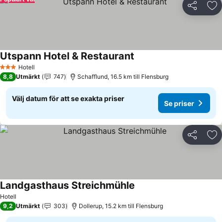
Dela
Läg
Utspann Hotel & Restaurant
Hotell
3 Stjärnor
8,8
Utmärkt
747
Schafflund, 16.5 km till Flensburg
Välj datum för att se exakta priser
Se priser
Dela
Läg
Landgasthaus Streichmühle
Hotell
9,2
Utmärkt
303
Dollerup, 15.2 km till Flensburg