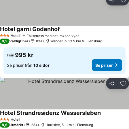
Dela
Läg
Hotel garni Godenhof
Hotell
Takterrass med natursköna vyer
3 Stjärnor
8,2
Väldigt bra
834
Wanderup, 13.9 km till Flensburg
995 kr
Från
Se priser från
10 sidor
Se priser
Dela
Läg
Hotel Strandresidenz Wassersleben
Hotell
3 Stjärnor
8,6
Utmärkt
234
Harrislee, 5.1 km till Flensburg