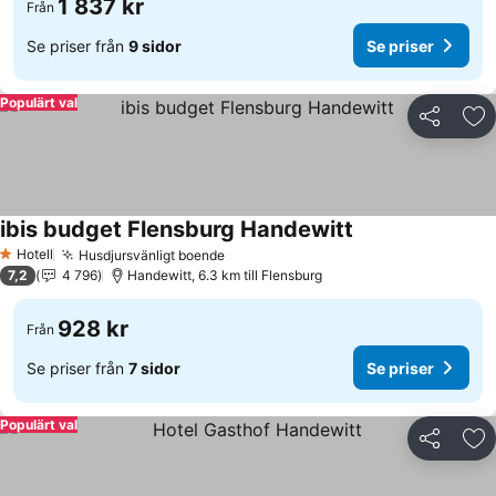
1 837 kr
Från
Se priser från
9 sidor
Se priser
Populärt val
Dela
Läg
ibis budget Flensburg Handewitt
Hotell
Husdjursvänligt boende
1 Stjärnor
7,2
4 796
Handewitt, 6.3 km till Flensburg
928 kr
Från
Se priser från
7 sidor
Se priser
Populärt val
Dela
Läg