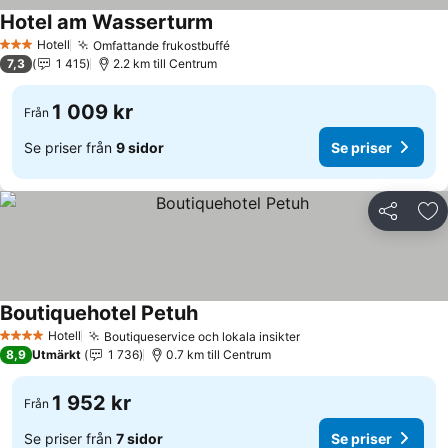
Hotel am Wasserturm
Hotell
Omfattande frukostbuffé
3 Stjärnor
7,3
1 415
2.2 km till Centrum
1 009 kr
Från
Se priser från
9 sidor
Se priser
Dela
Läg
Boutiquehotel Petuh
Hotell
Boutiqueservice och lokala insikter
4 Stjärnor
8,9
Utmärkt
1 736
0.7 km till Centrum
1 952 kr
Från
Se priser från
7 sidor
Se priser