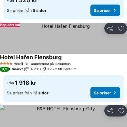
1 520 kr
Från
Se priser från
8 sidor
Se priser
Populärt val
Dela
Läg
Hotel Hafen Flensburg
Hotell
Gourmetmat på Columbus
4 Stjärnor
9,2
Utmärkt
4 201
1.2 km till Centrum
1 918 kr
Från
Se priser från
12 sidor
Se priser
Dela
Läg