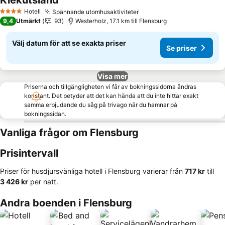
Kiekutsland
Hotell
Spännande utomhusaktiviteter
4 Stjärnor
9,4
Utmärkt
93
Westerholz, 17.1 km till Flensburg
Välj datum för att se exakta priser
Se priser
Visa mer
Priserna och tillgängligheten vi får av bokningssidorna ändras
konstant. Det betyder att det kan hända att du inte hittar exakt
samma erbjudande du såg på trivago när du hamnar på
bokningssidan.
Vanliga frågor om Flensburg
Prisintervall
Priser för husdjursvänliga hotell i Flensburg varierar från
‎717 kr
till
‎3 426 kr
per natt.
Andra boenden i Flensburg