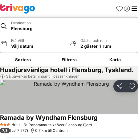
Favoriter
Logga 
Me
Destination
Flensburg
Från/till
Gäster och rum
Välj datum
2 gäster, 1 rum
Sortera
Filtrera
Karta
Husdjursvänliga hotell i Flensburg, Tyskland.
Så påverkar betalningar till oss rankningen
Dela
Läg
Ramada by Wyndham Flensburg
Hotell
Panoramautsikt över Flensburg Fjord
3 Stjärnor
7,3
7 577
0.7 km till Centrum