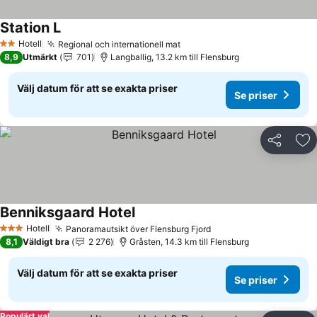
Station L
Hotell
Regional och internationell mat
2 Stjärnor
8,9
Utmärkt
701
Langballig, 13.2 km till Flensburg
Välj datum för att se exakta priser
Se priser
Dela
Läg
Benniksgaard Hotel
Hotell
Panoramautsikt över Flensburg Fjord
3 Stjärnor
8,1
Väldigt bra
2 276
Gråsten, 14.3 km till Flensburg
Välj datum för att se exakta priser
Se priser
Populärt val