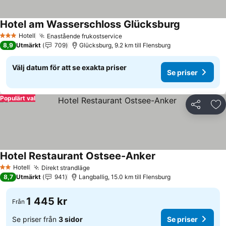
Hotel am Wasserschloss Glücksburg
Hotell
Enastående frukostservice
3 Stjärnor
8,9
Utmärkt
709
Glücksburg, 9.2 km till Flensburg
Välj datum för att se exakta priser
Se priser
Populärt val
Dela
Läg
Hotel Restaurant Ostsee-Anker
Hotell
Direkt strandläge
2 Stjärnor
8,7
Utmärkt
941
Langballig, 15.0 km till Flensburg
1 445 kr
Från
Se priser från
3 sidor
Se priser