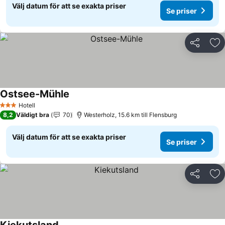
Välj datum för att se exakta priser
Se priser
Dela
Läg
Ostsee-Mühle
Hotell
3 Stjärnor
8,2
Väldigt bra
70
Westerholz, 15.6 km till Flensburg
Välj datum för att se exakta priser
Se priser
Dela
Läg