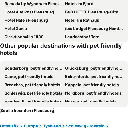
Ramada by Wyndham Flensburg
Hotel am Fjord
Hotel Alte Post Flensburg
B&B HOTEL Flensburg-City
Hotel Hafen Flensburg
Hotel am Rathaus
Hotel Xenia
ibis budget Flensburg Handewitt
Direktionsvilla 1880
Landgasthof Tarp
Other popular destinations with pet friendly
Hotel Nordig
Hotel garni Godenhof
hotels
Hotel am Wasserturm
Boutiquehotel Petuh
Hotel Gasthof Handewitt
Das James
Sonderborg, pet friendly hotels
Glücksburg, pet friendly hotels
Hotel Seeblick am Sankelmarker See - Natur und Erholung
Strandhotel Glücksburg
Damp, pet friendly hotels
Eckernförde, pet friendly hotels
Alter Meierhof
Hotel Wassersleben
Bredebro, pet friendly hotels
Kappeln, pet friendly hotels
Ellada Restaurant & Hotel
Schröders Gästehaus
Schleswig, pet friendly hotels
Nordborg, pet friendly hotels
Appartmentanlage/Ferienhaus Handewitt
Hotel Nordkreuz
Handewitt, pet friendly hotels
Husum, pet friendly hotels
Utspann Hotel & Restaurant
Hotel Restaurant Ostsee-Anker
Dagebüll, pet friendly hotels
Tarp, pet friendly hotels
Se alla boenden i Flensburg
Station L
Ostsee-Strandhaus-Holnis
Harrislee, pet friendly hotels
Padborg, pet friendly hotels
Kiekutsland
Schäferhaus
Hotellsök
Europa
Tyskland
Schleswig-Holstein
Tønder, pet friendly hotels
Nordstrand, pet friendly hotels
Hotel am Wasserschloss Glücksburg
Hotel Reich´s Glücksburg