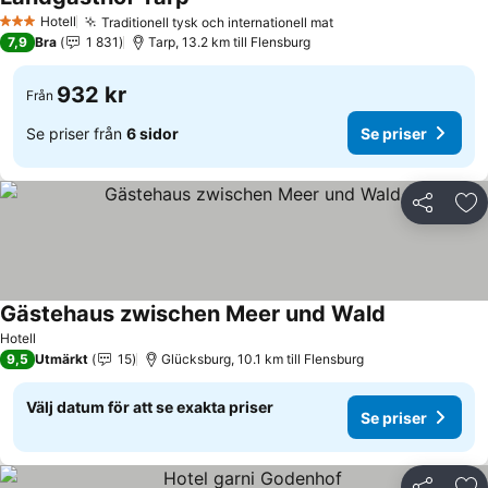
Hotell
Traditionell tysk och internationell mat
3 Stjärnor
7,9
Bra
1 831
Tarp, 13.2 km till Flensburg
932 kr
Från
Se priser från
6 sidor
Se priser
Dela
Läg
Gästehaus zwischen Meer und Wald
Hotell
9,5
Utmärkt
15
Glücksburg, 10.1 km till Flensburg
Välj datum för att se exakta priser
Se priser