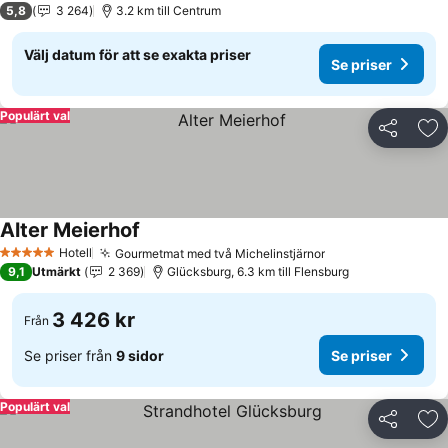
5,8
3 264
3.2 km till Centrum
Välj datum för att se exakta priser
Se priser
Populärt val
Dela
Läg
Alter Meierhof
Hotell
Gourmetmat med två Michelinstjärnor
5 Stjärnor
9,1
Utmärkt
2 369
Glücksburg, 6.3 km till Flensburg
3 426 kr
Från
Se priser från
9 sidor
Se priser
Populärt val
Dela
Läg