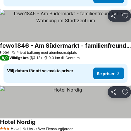
Dela
Läg
fewo1846 - Am Südermarkt - familienfreundliche Wohnung im Stadtzentrum
Hotell
Privat balkong med utomhusmatplats
8,0
Väldigt bra
13
0.3 km till Centrum
Välj datum för att se exakta priser
Se priser
Dela
Läg
Hotel Nordig
Hotell
Utsikt över Flensburgfjorden
3 Stjärnor