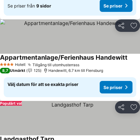
Se priser från
9 sidor
Se priser
Dela
Läg
Appartmentanlage/Ferienhaus Handewitt
Hotell
Tillgång till utomhusterrass
4 Stjärnor
8,7
Utmärkt
125
Handewitt, 6.7 km till Flensburg
Välj datum för att se exakta priser
Se priser
Populärt val
Dela
Läg
Landgasthof Tarp