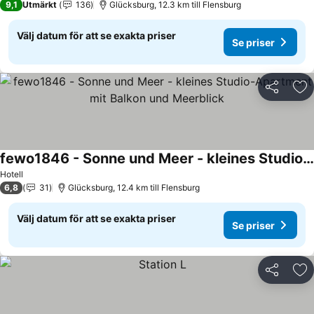
9,1
Utmärkt
136
Glücksburg, 12.3 km till Flensburg
Välj datum för att se exakta priser
Se priser
Dela
Läg
fewo1846 - Sonne und Meer - kleines Studio-Apartment mit Balkon und Meerblick
Hotell
6,8
31
Glücksburg, 12.4 km till Flensburg
Välj datum för att se exakta priser
Se priser
Dela
Läg