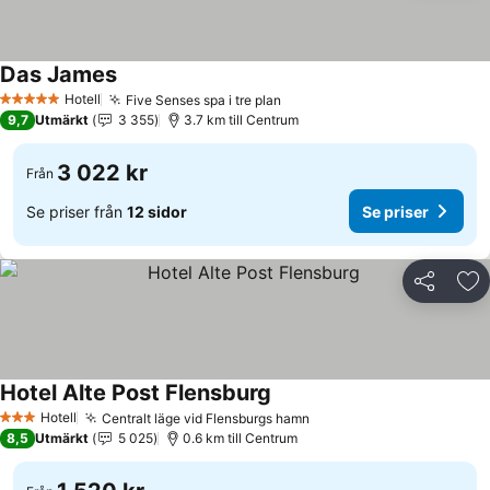
Das James
Hotell
Five Senses spa i tre plan
5 Stjärnor
9,7
Utmärkt
3 355
3.7 km till Centrum
3 022 kr
Från
Se priser från
12 sidor
Se priser
Dela
Läg
Hotel Alte Post Flensburg
Hotell
Centralt läge vid Flensburgs hamn
3 Stjärnor
8,5
Utmärkt
5 025
0.6 km till Centrum