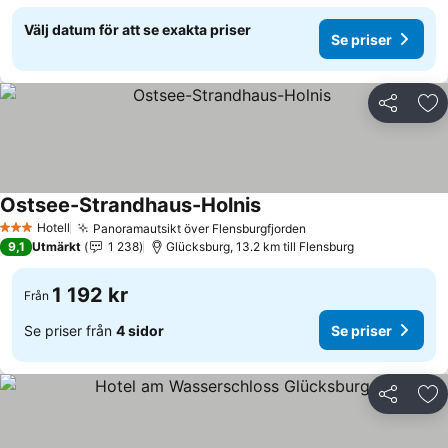
Välj datum för att se exakta priser
Se priser
Dela
Läg
Ostsee-Strandhaus-Holnis
Hotell
Panoramautsikt över Flensburgfjorden
3 Stjärnor
9,1
Utmärkt
1 238
Glücksburg, 13.2 km till Flensburg
1 192 kr
Från
Se priser från
4 sidor
Se priser
Dela
Läg