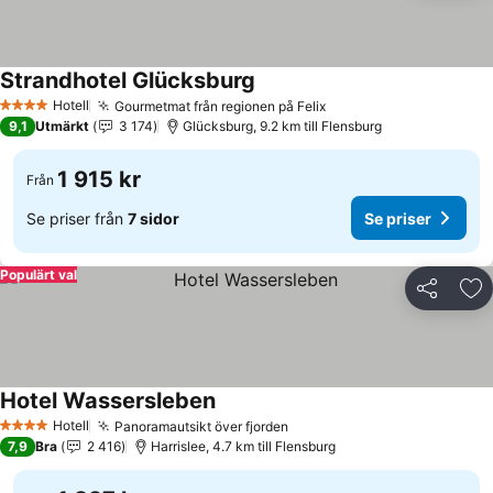
Strandhotel Glücksburg
Hotell
Gourmetmat från regionen på Felix
4 Stjärnor
9,1
Utmärkt
3 174
Glücksburg, 9.2 km till Flensburg
1 915 kr
Från
Se priser från
7 sidor
Se priser
Populärt val
Dela
Läg
Hotel Wassersleben
Hotell
Panoramautsikt över fjorden
4 Stjärnor
7,9
Bra
2 416
Harrislee, 4.7 km till Flensburg