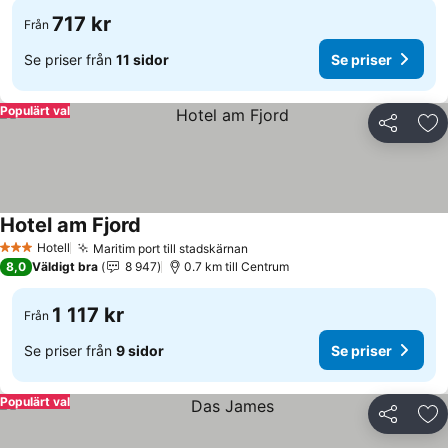
717 kr
Från
Se priser från
11 sidor
Se priser
Populärt val
Dela
Läg
Hotel am Fjord
Hotell
Maritim port till stadskärnan
3 Stjärnor
8,0
Väldigt bra
8 947
0.7 km till Centrum
1 117 kr
Från
Se priser från
9 sidor
Se priser
Populärt val
Dela
Läg