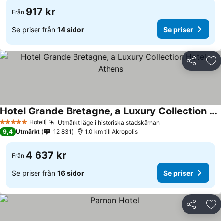
917 kr
Från
Se priser från
14 sidor
Se priser
Dela
Läg
Hotel Grande Bretagne, a Luxury Collection Hotel, Athens
Hotell
Utmärkt läge i historiska stadskärnan
5 Stjärnor
9,4
Utmärkt
12 831
1.0 km till Akropolis
4 637 kr
Från
Se priser från
16 sidor
Se priser
Dela
Läg