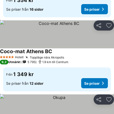
1 354 kr
Från
Se priser från
16 sidor
Se priser
Dela
Läg
Coco-mat Athens BC
Hotell
Toppläge nära Akropolis
5 Stjärnor
9,2
Utmärkt
5 795
1.9 km till Centrum
1 349 kr
Från
Se priser från
12 sidor
Se priser
Dela
Läg