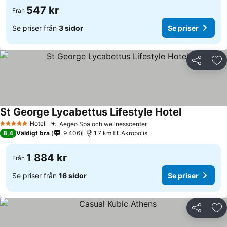
547 kr
Från
Se priser från
3 sidor
Se priser
Dela
Läg
St George Lycabettus Lifestyle Hotel
Hotell
Aegeo Spa och wellnesscenter
5 Stjärnor
8,4
Väldigt bra
9 406
1.7 km till Akropolis
1 884 kr
Från
Se priser från
16 sidor
Se priser
Dela
Läg