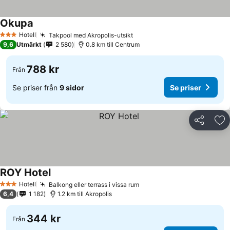
Okupa
Hotell
Takpool med Akropolis-utsikt
3 Stjärnor
9,6
Utmärkt
2 580
0.8 km till Centrum
788 kr
Från
Se priser från
9 sidor
Se priser
Dela
Läg
ROY Hotel
Hotell
Balkong eller terrass i vissa rum
3 Stjärnor
6,4
1 182
1.2 km till Akropolis
344 kr
Från