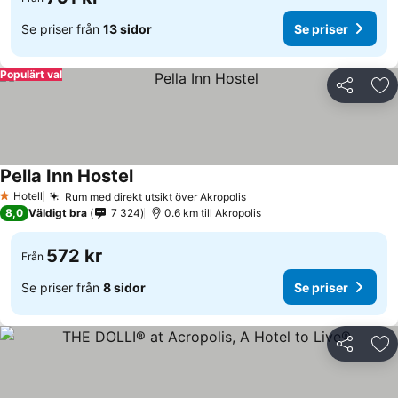
Se priser från
13 sidor
Se priser
Populärt val
Dela
Läg
Pella Inn Hostel
Hotell
Rum med direkt utsikt över Akropolis
1 Stjärnor
8,0
Väldigt bra
7 324
0.6 km till Akropolis
572 kr
Från
Se priser från
8 sidor
Se priser
Dela
Läg