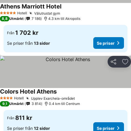
Athens Marriott Hotel
Hotell
Välutrustat gym
5 Stjärnor
8,8
Utmärkt
7 186
4.3 km till Akropolis
1 702 kr
Från
Se priser från
13 sidor
Se priser
Dela
Läg
Colors Hotel Athens
Hotell
Upplev Exarcheia-området
4 Stjärnor
9,1
Utmärkt
3 814
0.4 km till Centrum
811 kr
Från
Se priser från
12 sidor
Se priser