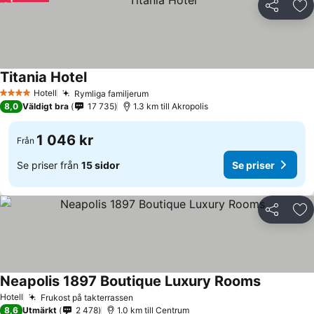
Dela
Läg
Titania Hotel
Hotell
Rymliga familjerum
4 Stjärnor
8,0
Väldigt bra
17 735
1.3 km till Akropolis
1 046 kr
Från
Se priser från
15 sidor
Se priser
Dela
Läg
Neapolis 1897 Boutique Luxury Rooms
Hotell
Frukost på takterrassen
8,6
Utmärkt
2 478
1.0 km till Centrum