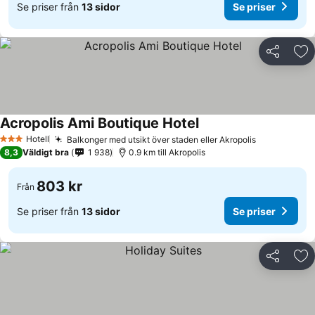
Se priser från
13 sidor
Se priser
Dela
Läg
Acropolis Ami Boutique Hotel
Hotell
Balkonger med utsikt över staden eller Akropolis
3 Stjärnor
8,3
Väldigt bra
1 938
0.9 km till Akropolis
803 kr
Från
Se priser från
13 sidor
Se priser
Dela
Läg