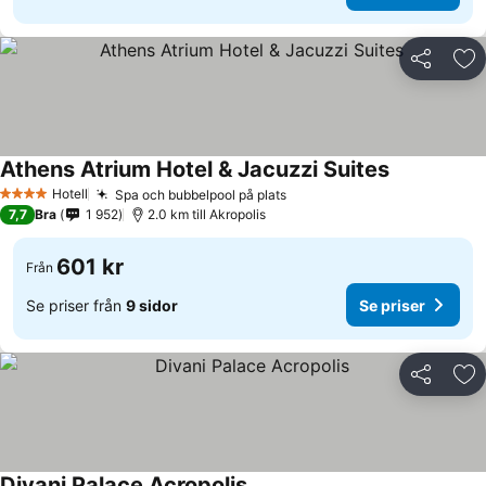
Dela
Läg
Athens Atrium Hotel & Jacuzzi Suites
Hotell
Spa och bubbelpool på plats
4 Stjärnor
7,7
Bra
1 952
2.0 km till Akropolis
601 kr
Från
Se priser från
9 sidor
Se priser
Dela
Läg
Divani Palace Acropolis