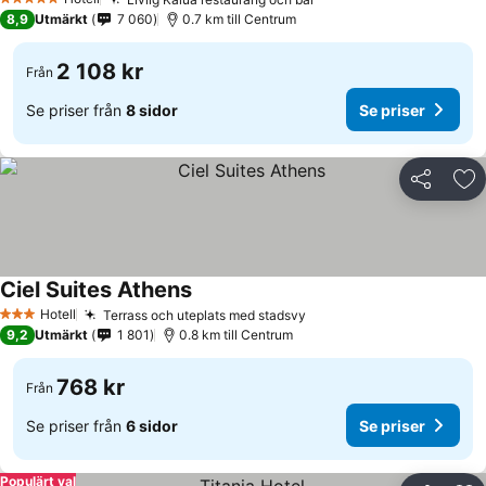
5 Stjärnor
8,9
Utmärkt
7 060
0.7 km till Centrum
2 108 kr
Från
Se priser från
8 sidor
Se priser
Dela
Läg
Ciel Suites Athens
Hotell
Terrass och uteplats med stadsvy
3 Stjärnor
9,2
Utmärkt
1 801
0.8 km till Centrum
768 kr
Från
Se priser från
6 sidor
Se priser
Populärt val