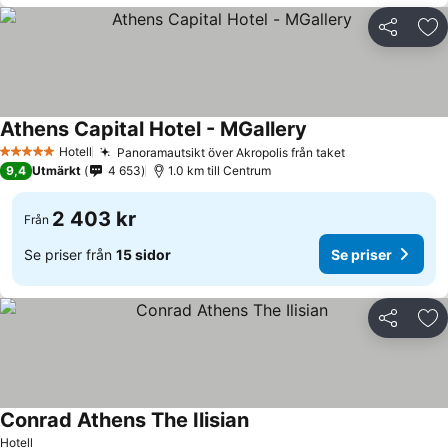
Dela
Läg
Athens Capital Hotel - MGallery
Hotell
Panoramautsikt över Akropolis från taket
5 Stjärnor
9,4
Utmärkt
4 653
1.0 km till Centrum
2 403 kr
Från
Se priser från
15 sidor
Se priser
Dela
Läg
Conrad Athens The Ilisian
Hotell