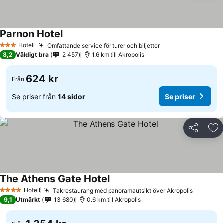
Parnon Hotel
Hotell
Omfattande service för turer och biljetter
3 Stjärnor
8,2
Väldigt bra
2 457
1.6 km till Akropolis
624 kr
Från
Se priser från
14 sidor
Se priser
Dela
Läg
The Athens Gate Hotel
Hotell
Takrestaurang med panoramautsikt över Akropolis
4 Stjärnor
9,1
Utmärkt
13 680
0.6 km till Akropolis