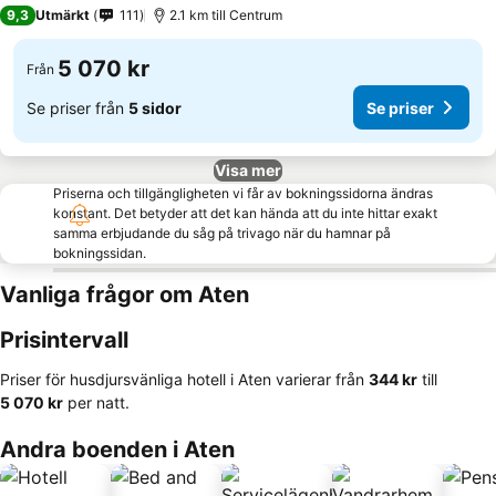
9,3
Utmärkt
111
2.1 km till Centrum
5 070 kr
Från
Se priser från
5 sidor
Se priser
Visa mer
Priserna och tillgängligheten vi får av bokningssidorna ändras
konstant. Det betyder att det kan hända att du inte hittar exakt
samma erbjudande du såg på trivago när du hamnar på
bokningssidan.
Vanliga frågor om Aten
Prisintervall
Priser för husdjursvänliga hotell i Aten varierar från
‎344 kr
till
‎5 070 kr
per natt.
Andra boenden i Aten