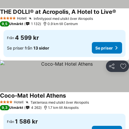
THE DOLLI® at Acropolis, A Hotel to Live®
Hotell
Infinitypool med utsikt över Akropolis
5 Stjärnor
9,5
Utmärkt
1 132
0.9 km till Centrum
4 599 kr
Från
Se priser från
13 sidor
Se priser
Dela
Läg
Coco-Mat Hotel Athens
Hotell
Takterrass med utsikt över Akropolis
4 Stjärnor
9,3
Utmärkt
4 262
1.7 km till Akropolis
1 586 kr
Från