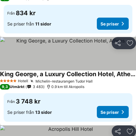
834 kr
Från
Se priser från
11 sidor
Se priser
Dela
Läg
King George, a Luxury Collection Hotel, Athens
Hotell
Michelin-restaurangen Tudor Hall
5 Stjärnor
9,3
Utmärkt
3 483
0.9 km till Akropolis
3 748 kr
Från
Se priser från
13 sidor
Se priser
Dela
Läg