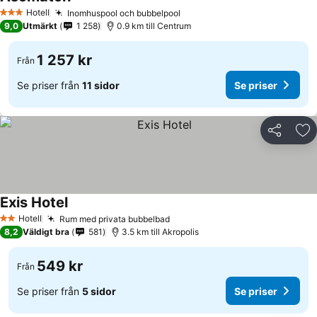
Hotell
Inomhuspool och bubbelpool
3 Stjärnor
9,0
Utmärkt
1 258
0.9 km till Centrum
1 257 kr
Från
Se priser från
11 sidor
Se priser
Dela
Läg
Exis Hotel
Hotell
Rum med privata bubbelbad
2 Stjärnor
8,2
Väldigt bra
581
3.5 km till Akropolis
549 kr
Från
Se priser från
5 sidor
Se priser