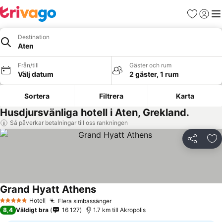
Favoriter
Logga 
Me
Destination
Aten
Från/till
Gäster och rum
Välj datum
2 gäster, 1 rum
Sortera
Filtrera
Karta
Husdjursvänliga hotell i Aten, Grekland.
Så påverkar betalningar till oss rankningen
Dela
Läg
Grand Hyatt Athens
Hotell
Flera simbassänger
5 Stjärnor
8,4
Väldigt bra
16 127
1.7 km till Akropolis