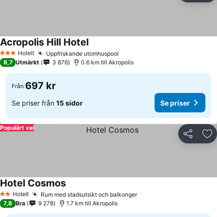
Acropolis Hill Hotel
Hotell
Uppfriskande utomhuspool
3 Stjärnor
8,7
Utmärkt
3 876
0.6 km till Akropolis
697 kr
Från
Se priser från
15 sidor
Se priser
Populärt val
Dela
Läg
Hotel Cosmos
Hotell
Rum med stadsutsikt och balkonger
2 Stjärnor
7,8
Bra
9 278
1.7 km till Akropolis