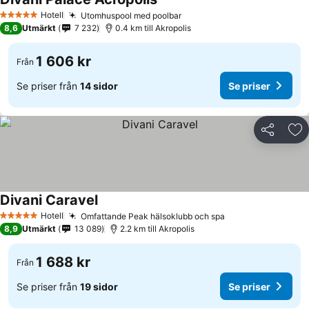
Hotell
Utomhuspool med poolbar
5 Stjärnor
8,6
Utmärkt
7 232
0.4 km till Akropolis
1 606 kr
Från
Se priser från
14 sidor
Se priser
Dela
Läg
Divani Caravel
Hotell
Omfattande Peak hälsoklubb och spa
5 Stjärnor
8,9
Utmärkt
13 089
2.2 km till Akropolis
1 688 kr
Från
Se priser från
19 sidor
Se priser