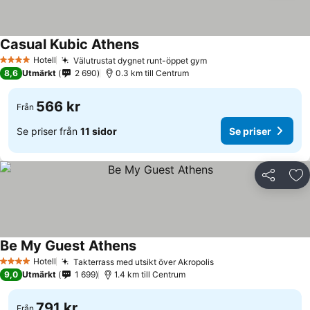
Casual Kubic Athens
Hotell
Välutrustat dygnet runt-öppet gym
4 Stjärnor
8,6
Utmärkt
2 690
0.3 km till Centrum
566 kr
Från
Se priser från
11 sidor
Se priser
Dela
Läg
Be My Guest Athens
Hotell
Takterrass med utsikt över Akropolis
4 Stjärnor
9,0
Utmärkt
1 699
1.4 km till Centrum
791 kr
Från