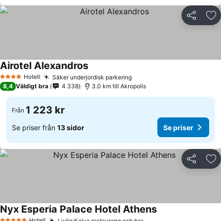
Dela
Läg
Airotel Alexandros
Hotell
Säker underjordisk parkering
4 Stjärnor
8,4
Väldigt bra
4 338
3.0 km till Akropolis
1 223 kr
Från
Se priser från
13 sidor
Se priser
Dela
Läg
Nyx Esperia Palace Hotel Athens
Hotell
Livlig Kalua restaurang och bar