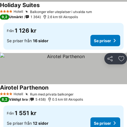
Holiday Suites
Hotell
Balkonger eller uteplatser i utvalda rum
4 Stjärnor
9,2
Utmärkt
1 364
2.6 km till Akropolis
1 126 kr
Från
Se priser från
16 sidor
Se priser
Dela
Läg
Airotel Parthenon
Hotell
Rum med privata balkonger
4 Stjärnor
8,2
Väldigt bra
5 458
0.5 km till Akropolis
1 551 kr
Från
Se priser från
12 sidor
Se priser