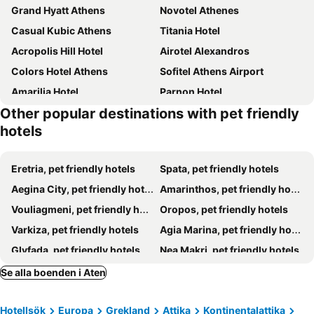
Grand Hyatt Athens
Novotel Athenes
Casual Kubic Athens
Titania Hotel
Acropolis Hill Hotel
Airotel Alexandros
Colors Hotel Athens
Sofitel Athens Airport
Amarilia Hotel
Parnon Hotel
Other popular destinations with pet friendly
Acropolis Ami Boutique Hotel
Neapolis 1897 Boutique Luxury Rooms
hotels
Oasis Hotel Apartments
Okupa
Coco-mat Athens BC
Hotel Grande Bretagne, a Luxury Collection Hotel, Athens
Eretria, pet friendly hotels
Spata, pet friendly hotels
The Margi
Four Seasons Hotel
Aegina City, pet friendly hotels
Amarinthos, pet friendly hotels
Divani Caravel
Nyx Esperia Palace Hotel Athens
Vouliagmeni, pet friendly hotels
Oropos, pet friendly hotels
Anise Aluma Athens, Tapestry Collection by Hilton
Triton Hotel Piraeus
Varkiza, pet friendly hotels
Agia Marina, pet friendly hotels
Blue Sea Hotel Alimos
Athens Marriott Hotel
Glyfada, pet friendly hotels
Nea Makri, pet friendly hotels
Athens Atrium Hotel & Jacuzzi Suites
Pella Inn Hostel
Rafina, pet friendly hotels
Marathon, pet friendly hotels
Se alla boenden i Aten
Airotel Stratos Vassilikos Hotel
Athinais Hotel
Pireus, pet friendly hotels
Kifissia, pet friendly hotels
Be My Guest Athens
Carolina Hotel
Hotellsök
Europa
Grekland
Attika
Kontinentalattika
Kineta, pet friendly hotels
Souvala, pet friendly hotels