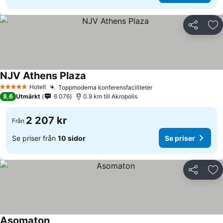
Dela
Läg
NJV Athens Plaza
Hotell
Toppmoderna konferensfaciliteter
5 Stjärnor
8,6
Utmärkt
6 076
0.9 km till Akropolis
2 207 kr
Från
Se priser från
10 sidor
Se priser
Dela
Läg
Asomaton