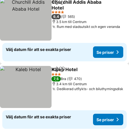
Churchill Addis Ababa
Dela
Lägg till i Mina Favoriter
Hotel
4 Stjärnor
6,4
565
3.5 km till Centrum
Rum med stadsutsikt och egen veranda
Välj datum för att se exakta priser
Se priser
Kaleb Hotel
Dela
Lägg till i Mina Favoriter
3 Stjärnor
7,5
Bra
470
3.4 km till Centrum
Dedikerad utflykts- och biluthyrningsdisk
Välj datum för att se exakta priser
Se priser