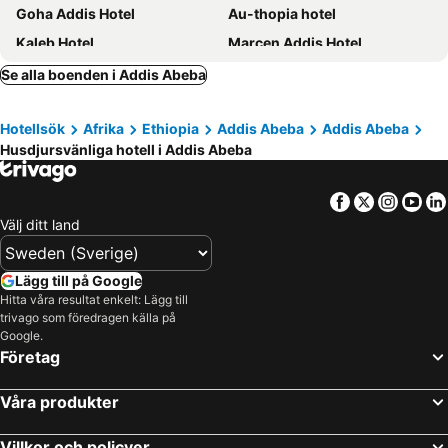
Goha Addis Hotel
Au-thopia hotel
Kaleb Hotel
Marcen Addis Hotel
Check Inn Hotel Addis Ababa
Foyat Hotel
Se alla boenden i Addis Abeba
Birhan Guest House
Afropolitan Hotel
Hotellsök
Afrika
Ethiopia
Addis Abeba
Addis Abeba
Hotel Embilta
Tizeze
Husdjursvänliga hotell i Addis Abeba
Hotel Addis Regency
Sidama Inn
Abyssinia Guest House
Tegen
Facebook
Twitter
Insta
Yo
Top Ten
Välj ditt land
Lägg till på Google
Hitta våra resultat enkelt: Lägg till
trivago som föredragen källa på
Google.
Företag
Våra produkter
Villkor och policyer