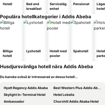
Hotell
Bed and
Serviceläg
Pensionat
Läge
breakfast
enhet
hotel
Populära hotellkategorier i Addis Abeba
Billiga
Lyxhotell
Hotell med
Spahotell
Hote
hotell
pooler
park
Husdjursvänliga hotell nära Addis Abeba
Du kanske också är intresserad av dessa hotell...
Hyatt Regency Addis Ababa
Best Western Plus Addis Ababa
Skylight In-Terminal Hotel
Hotel Lobelia
Ambassador
Churchill Addis Ababa Hotel