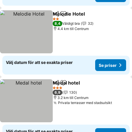
Melodie Hotel
Dela
Lägg till i Mina Favoriter
2 Stjärnor
8,4
Väldigt bra
32
4.4 km till Centrum
Välj datum för att se exakta priser
Se priser
Medal hotel
Dela
Lägg till i Mina Favoriter
3 Stjärnor
6,9
130
3.2 km till Centrum
Privata terrasser med stadsutsikt
Välj datum för att se exakta priser