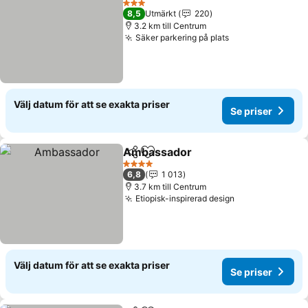
3 Stjärnor
8,5
Utmärkt
220
3.2 km till Centrum
Säker parkering på plats
Välj datum för att se exakta priser
Se priser
Ambassador
Dela
Lägg till i Mina Favoriter
4 Stjärnor
6,8
1 013
3.7 km till Centrum
Etiopisk-inspirerad design
Välj datum för att se exakta priser
Se priser