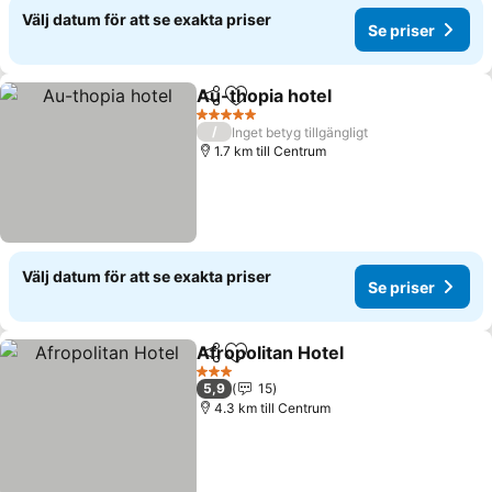
Välj datum för att se exakta priser
Se priser
Au-thopia hotel
Dela
Lägg till i Mina Favoriter
5 Stjärnor
/
Inget betyg tillgängligt
1.7 km till Centrum
Välj datum för att se exakta priser
Se priser
Afropolitan Hotel
Dela
Lägg till i Mina Favoriter
3 Stjärnor
5,9
15
4.3 km till Centrum