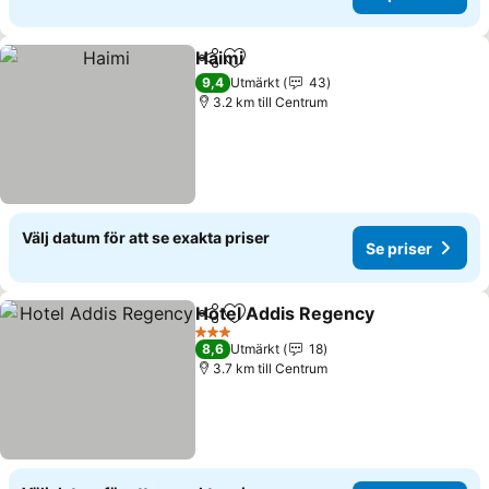
Haimi
Dela
Lägg till i Mina Favoriter
9,4
Utmärkt
43
3.2 km till Centrum
Välj datum för att se exakta priser
Se priser
Hotel Addis Regency
Dela
Lägg till i Mina Favoriter
3 Stjärnor
8,6
Utmärkt
18
3.7 km till Centrum