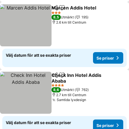
Marcen Addis Hotel
Dela
Lägg till i Mina Favoriter
3 Stjärnor
8,5
Utmärkt
195
2.6 km till Centrum
Välj datum för att se exakta priser
Se priser
Check Inn Hotel Addis
Dela
Lägg till i Mina Favoriter
Ababa
4 Stjärnor
8,6
Utmärkt
762
2.7 km till Centrum
Samtida lyxdesign
Välj datum för att se exakta priser
Se priser