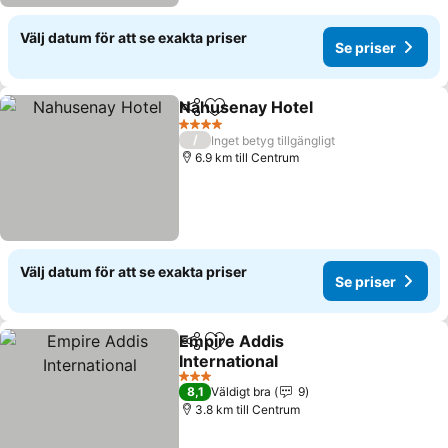
Välj datum för att se exakta priser
Se priser
Nahusenay Hotel
Dela
Lägg till i Mina Favoriter
4 Stjärnor
/
Inget betyg tillgängligt
6.9 km till Centrum
Välj datum för att se exakta priser
Se priser
Empire Addis
Dela
Lägg till i Mina Favoriter
International
3 Stjärnor
8,1
Väldigt bra
9
3.8 km till Centrum