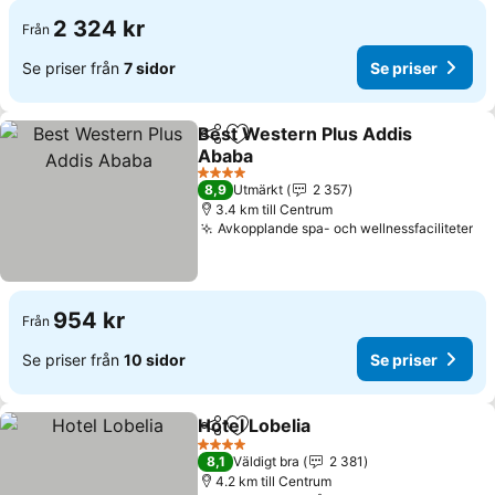
2 324 kr
Från
Se priser från
7 sidor
Se priser
Best Western Plus Addis
Dela
Lägg till i Mina Favoriter
Ababa
4 Stjärnor
8,9
Utmärkt
2 357
3.4 km till Centrum
Avkopplande spa- och wellnessfaciliteter
954 kr
Från
Se priser från
10 sidor
Se priser
Hotel Lobelia
Dela
Lägg till i Mina Favoriter
4 Stjärnor
8,1
Väldigt bra
2 381
4.2 km till Centrum