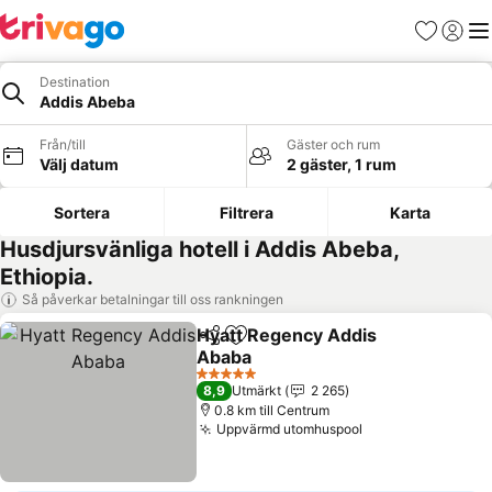
Favoriter
Logga 
Me
Destination
Addis Abeba
Från/till
Gäster och rum
Välj datum
2 gäster, 1 rum
Sortera
Filtrera
Karta
Husdjursvänliga hotell i Addis Abeba,
Ethiopia.
Så påverkar betalningar till oss rankningen
Hyatt Regency Addis
Dela
Lägg till i Mina Favoriter
Ababa
5 Stjärnor
8,9
Utmärkt
2 265
0.8 km till Centrum
Uppvärmd utomhuspool