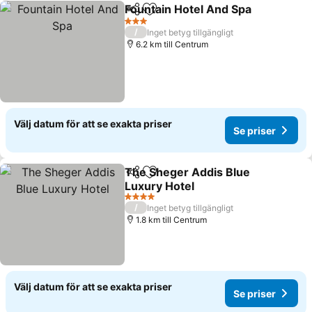
Fountain Hotel And Spa
Dela
Lägg till i Mina Favoriter
3 Stjärnor
/
Inget betyg tillgängligt
6.2 km till Centrum
Välj datum för att se exakta priser
Se priser
The Sheger Addis Blue
Dela
Lägg till i Mina Favoriter
Luxury Hotel
4 Stjärnor
/
Inget betyg tillgängligt
1.8 km till Centrum
Välj datum för att se exakta priser
Se priser