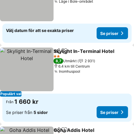
Läge i Bole-området
Välj datum för att se exakta priser
Se priser
Skylight In-Terminal Hotel
Dela
Lägg till i Mina Favoriter
2 Stjärnor
8,7
Utmärkt
2 931
6.4 km till Centrum
Inomhuspool
Populärt val
1 660 kr
Från
Se priser från
5 sidor
Se priser
Goha Addis Hotel
Dela
Lägg till i Mina Favoriter