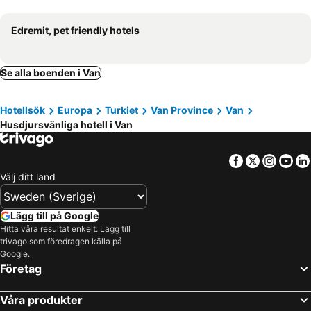
Edremit, pet friendly hotels
Se alla boenden i Van
Hotellsök
Europa
Turkiet
Van Province
Van
Husdjursvänliga hotell i Van
Facebook
Twitter
Insta
Yo
Välj ditt land
Lägg till på Google
Hitta våra resultat enkelt: Lägg till
trivago som föredragen källa på
Google.
Företag
Våra produkter