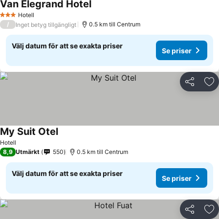
Van Elegrand Hotel
Se priser
Hotell
3 Stjärnor
/
0.5 km till Centrum
Inget betyg tillgängligt
Välj datum för att se exakta priser
Se priser
Dela
Läg
My Suit Otel
Se priser
Hotell
8,9
Utmärkt
550
0.5 km till Centrum
Välj datum för att se exakta priser
Se priser
Dela
Läg