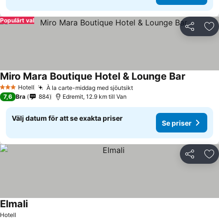
Populärt val
Dela
Läg
Miro Mara Boutique Hotel & Lounge Bar
Se priser
Hotell
À la carte-middag med sjöutsikt
Se priser
3 Stjärnor
7,6
Bra
884
Edremit, 12.9 km till Van
Välj datum för att se exakta priser
Se priser
Dela
Läg
Elmali
Se priser
Hotell