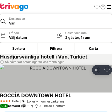
Favoriter
Logga 
Me
Destination
Van
Från/till
Gäster och rum
Välj datum
2 gäster, 1 rum
Sortera
Filtrera
Karta
Husdjursvänliga hotell i Van, Turkiet.
Så påverkar betalningar till oss rankningen
Dela
Läg
ROCCİA DOWNTOWN HOTEL
Se priser
Hotell
Exklusiv inomhusparkering
Se priser
4 Stjärnor
9,4
Utmärkt
197
0.3 km till Centrum