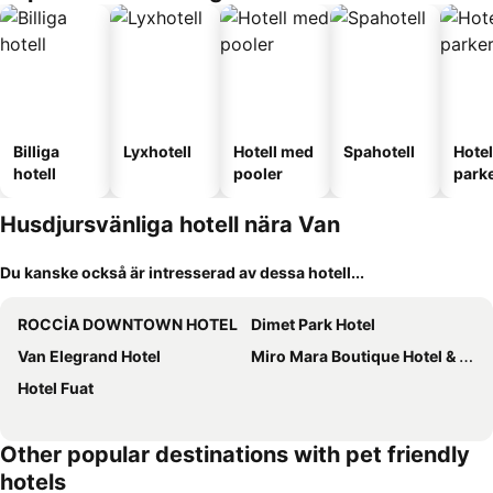
Billiga
Lyxhotell
Hotell med
Spahotell
Hote
hotell
pooler
park
Husdjursvänliga hotell nära Van
Du kanske också är intresserad av dessa hotell...
ROCCİA DOWNTOWN HOTEL
Dimet Park Hotel
Van Elegrand Hotel
Miro Mara Boutique Hotel & Lounge Bar
Hotel Fuat
Other popular destinations with pet friendly
hotels