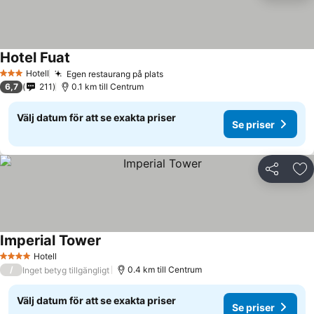
Hotel Fuat
Se priser
Hotell
Egen restaurang på plats
Se priser
3 Stjärnor
6,7
211
0.1 km till Centrum
Välj datum för att se exakta priser
Se priser
Dela
Läg
Imperial Tower
Se priser
Hotell
4 Stjärnor
/
0.4 km till Centrum
Inget betyg tillgängligt
Välj datum för att se exakta priser
Se priser