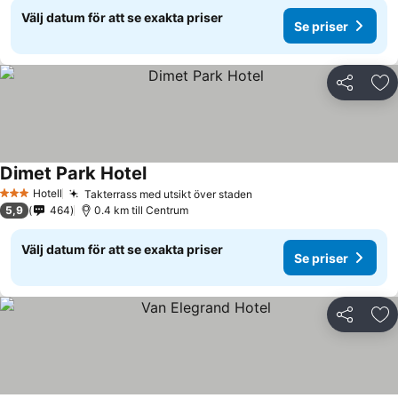
Välj datum för att se exakta priser
Se priser
Dela
Läg
Dimet Park Hotel
Se priser
Hotell
Takterrass med utsikt över staden
Se priser
3 Stjärnor
5,9
464
0.4 km till Centrum
Välj datum för att se exakta priser
Se priser
Dela
Läg