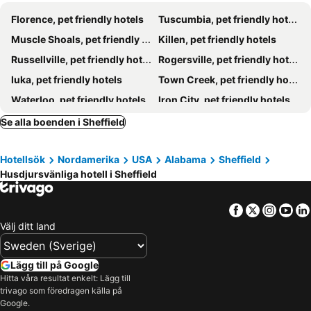
Florence, pet friendly hotels
Tuscumbia, pet friendly hotels
Muscle Shoals, pet friendly hotels
Killen, pet friendly hotels
Russellville, pet friendly hotels
Rogersville, pet friendly hotels
Iuka, pet friendly hotels
Town Creek, pet friendly hotels
Waterloo, pet friendly hotels
Iron City, pet friendly hotels
Loretto, pet friendly hotels
St. Joseph, pet friendly hotels
Se alla boenden i Sheffield
Hotellsök
Nordamerika
USA
Alabama
Sheffield
Husdjursvänliga hotell i Sheffield
Facebook
Twitter
Insta
Yo
Välj ditt land
Lägg till på Google
Hitta våra resultat enkelt: Lägg till
trivago som föredragen källa på
Google.