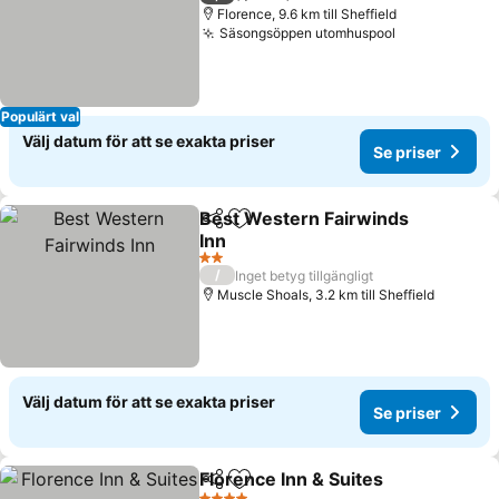
Florence, 9.6 km till Sheffield
Säsongsöppen utomhuspool
Se priser
Populärt val
Välj datum för att se exakta priser
Se priser
Best Western Fairwinds
Dela
Lägg till i Mina Favoriter
Inn
Se priser
2 Stjärnor
/
Inget betyg tillgängligt
Muscle Shoals, 3.2 km till Sheffield
Välj datum för att se exakta priser
Se priser
Florence Inn & Suites
Dela
Lägg till i Mina Favoriter
Se pr