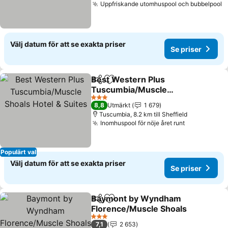
Uppfriskande utomhuspool och bubbelpool
S
Välj datum för att se exakta priser
Se priser
Best Western Plus
Dela
Lägg till i Mina Favoriter
Tuscumbia/Muscle
Shoals Hotel & Suites
Se priser
3 Stjärnor
8,8
Utmärkt
1 679
Tuscumbia, 8.2 km till Sheffield
Inomhuspool för nöje året runt
Se priser
Populärt val
Välj datum för att se exakta priser
Se priser
Baymont by Wyndham
Dela
Lägg till i Mina Favoriter
Florence/Muscle Shoals
Se priser
3 Stjärnor
7,1
2 653