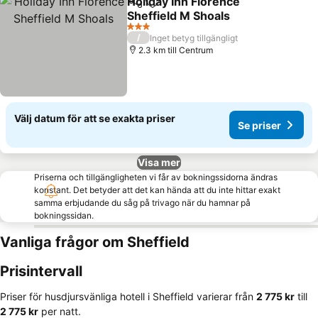
Holiday Inn Florence
Dela
Lägg till i Mina Favoriter
Sheffield M Shoals
Se priser
3 Stjärnor
/
Inget betyg tillgängligt
2.3 km till Centrum
Välj datum för att se exakta priser
Se priser
Visa mer
Priserna och tillgängligheten vi får av bokningssidorna ändras
konstant. Det betyder att det kan hända att du inte hittar exakt
samma erbjudande du såg på trivago när du hamnar på
bokningssidan.
Vanliga frågor om Sheffield
Prisintervall
Priser för husdjursvänliga hotell i Sheffield varierar från
‎2 775 kr
till
‎2 775 kr
per natt.