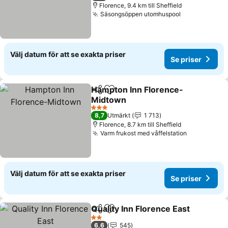
Florence, 9.4 km till Sheffield
Säsongsöppen utomhuspool
Se priser
Välj datum för att se exakta priser
Se priser
Hampton Inn Florence-
Dela
Lägg till i Mina Favoriter
Midtown
Se priser
3 Stjärnor
8,7
Utmärkt
1 713
Florence, 8.7 km till Sheffield
Varm frukost med våffelstation
Se priser
Välj datum för att se exakta priser
Se priser
Quality Inn Florence East
Dela
Lägg till i Mina Favoriter
S
2 Stjärnor
6,6
545