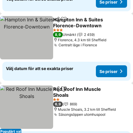
Se priser
Hampton Inn & Suites
Dela
Lägg till i Mina Favoriter
Florence-Downtown
Se priser
3 Stjärnor
8,9
Utmärkt
2 459
Florence, 4.3 km till Sheffield
Centralt läge i Florence
Se priser
Välj datum för att se exakta priser
Se priser
Red Roof Inn Muscle
Dela
Lägg till i Mina Favoriter
Shoals
Se priser
2 Stjärnor
6,9
869
Muscle Shoals, 3.2 km till Sheffield
Säsongsöppen utomhuspool
Se priser
Populärt val