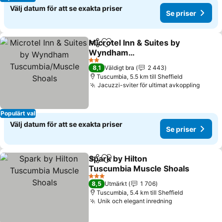
Välj datum för att se exakta priser
Se priser
Microtel Inn & Suites by
Dela
Lägg till i Mina Favoriter
Wyndham
Tuscumbia/Muscle
Se priser
2 Stjärnor
8,1
Väldigt bra
2 443
Shoals
Tuscumbia, 5.5 km till Sheffield
Jacuzzi-sviter för ultimat avkoppling
Se pri
Populärt val
Välj datum för att se exakta priser
Se priser
Spark by Hilton
Dela
Lägg till i Mina Favoriter
Tuscumbia Muscle Shoals
Se priser
3 Stjärnor
8,5
Utmärkt
1 706
Tuscumbia, 5.4 km till Sheffield
Unik och elegant inredning
Se priser