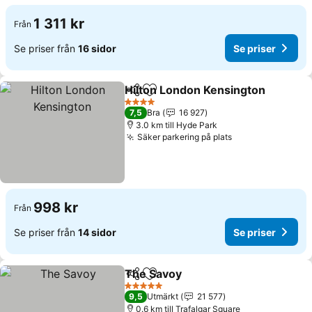
1 311 kr
Från
Se priser från
16 sidor
Se priser
Hilton London Kensington
Dela
Lägg till i Mina Favoriter
4 Stjärnor
7,5
Bra
16 927
3.0 km till Hyde Park
Säker parkering på plats
Se priser
998 kr
Från
Se priser från
14 sidor
Se priser
The Savoy
Dela
Lägg till i Mina Favoriter
Se priser
5 Stjärnor
9,5
Utmärkt
21 577
0.6 km till Trafalgar Square