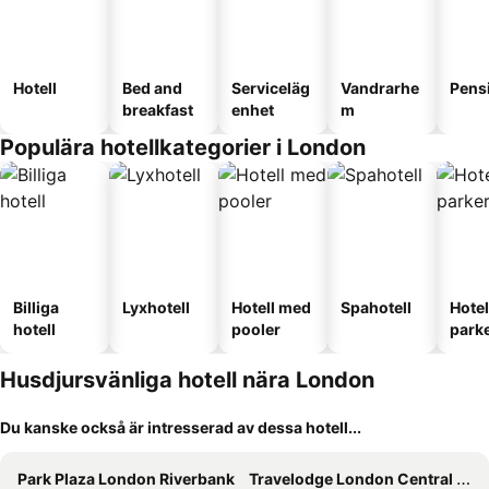
Hotell
Bed and
Serviceläg
Vandrarhe
Pens
breakfast
enhet
m
Populära hotellkategorier i London
Billiga
Lyxhotell
Hotell med
Spahotell
Hote
hotell
pooler
park
Husdjursvänliga hotell nära London
Du kanske också är intresserad av dessa hotell...
Park Plaza London Riverbank
Travelodge London Central City Road