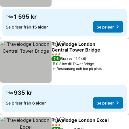
1 595 kr
Från
Se priser från
15 sidor
Se priser
Travelodge London
Dela
Lägg till i Mina Favoriter
Central Tower Bridge
Se priser
3 Stjärnor
7,6
Bra
11 046
0.8 km till Tower Bridge
Restaurang och bar på plats
Se priser
935 kr
Från
Se priser från
6 sidor
Se priser
Travelodge London Excel
Dela
Lägg till i Mina Favoriter
S
3 Stjärnor