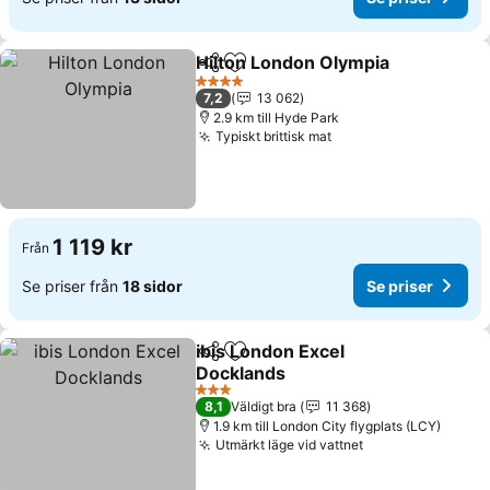
Hilton London Olympia
Dela
Lägg till i Mina Favoriter
Se 
4 Stjärnor
7,2
13 062
2.9 km till Hyde Park
Typiskt brittisk mat
Se priser
1 119 kr
Från
Se priser från
18 sidor
Se priser
ibis London Excel
Dela
Lägg till i Mina Favoriter
Docklands
Se priser
3 Stjärnor
8,1
Väldigt bra
11 368
1.9 km till London City flygplats (LCY)
Utmärkt läge vid vattnet
Se priser