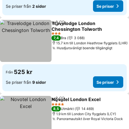
Se priser från
2 sidor
Se priser
Travelodge London
Dela
Lägg till i Mina Favoriter
Chessington Tolworth
Se priser
3 Stjärnor
7,4
Bra
3 088
15.7 km till London Heathrow flygplats (LHR)
Husdjursvänligt boende tillgängligt
Se pris
525 kr
Från
Se priser från
9 sidor
Se priser
Novotel London Excel
Dela
Lägg till i Mina Favoriter
Se p
4 Stjärnor
8,5
Utmärkt
14 469
1.9 km till London City flygplats (LCY)
Panoramautsikt över Royal Victoria Dock
Se