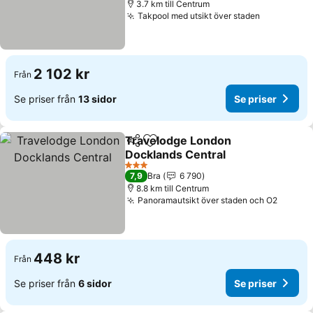
3.7 km till Centrum
Takpool med utsikt över staden
Se priser
2 102 kr
Från
Se priser från
13 sidor
Se priser
Travelodge London
Dela
Lägg till i Mina Favoriter
Docklands Central
Se priser
3 Stjärnor
7,9
Bra
6 790
8.8 km till Centrum
Panoramautsikt över staden och O2
Se pri
448 kr
Från
Se priser från
6 sidor
Se priser