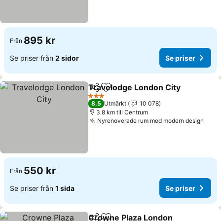
895 kr
Från
Se priser från
2 sidor
Se priser
Travelodge London City
Dela
Lägg till i Mina Favoriter
Se
3 Stjärnor
8,5
Utmärkt
10 078
3.8 km till Centrum
Nyrenoverade rum med modern design
Se p
550 kr
Från
Se priser från
1 sida
Se priser
Crowne Plaza London