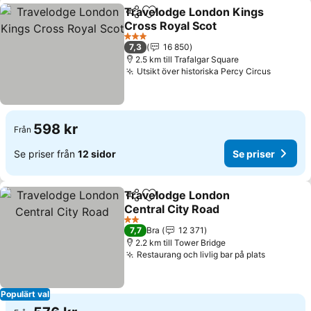
Travelodge London Kings
Dela
Lägg till i Mina Favoriter
Cross Royal Scot
Se priser
3 Stjärnor
7,3
16 850
2.5 km till Trafalgar Square
Utsikt över historiska Percy Circus
Se pris
598 kr
Från
Se priser från
12 sidor
Se priser
Travelodge London
Dela
Lägg till i Mina Favoriter
Central City Road
Se priser
2 Stjärnor
7,7
Bra
12 371
2.2 km till Tower Bridge
Restaurang och livlig bar på plats
Se prise
Populärt val