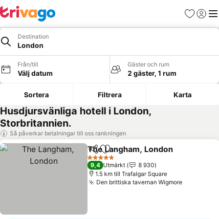
Favoriter
Logga 
Me
Destination
London
Från/till
Gäster och rum
Välj datum
2 gäster, 1 rum
Sortera
Filtrera
Karta
Husdjursvänliga hotell i London,
Storbritannien.
Så påverkar betalningar till oss rankningen
The Langham, London
Dela
Lägg till i Mina Favoriter
Se p
5 Stjärnor
9,4
Utmärkt
8 930
1.5 km till Trafalgar Square
Den brittiska tavernan Wigmore
Se priser