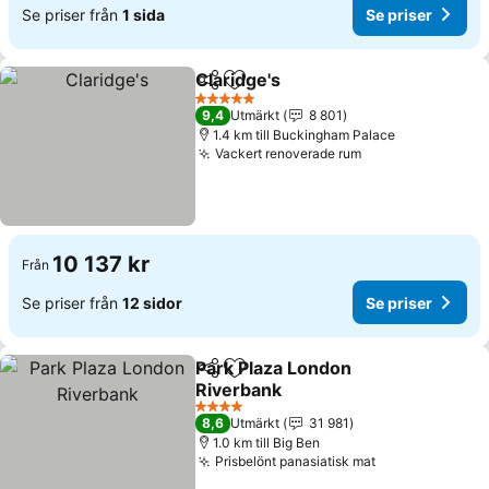
Se priser från
1 sida
Se priser
Claridge's
Dela
Lägg till i Mina Favoriter
Se priser
5 Stjärnor
9,4
Utmärkt
8 801
1.4 km till Buckingham Palace
Vackert renoverade rum
Se priser
10 137 kr
Från
Se priser från
12 sidor
Se priser
Park Plaza London
Dela
Lägg till i Mina Favoriter
Riverbank
Se priser
4 Stjärnor
8,6
Utmärkt
31 981
1.0 km till Big Ben
Prisbelönt panasiatisk mat
Se priser