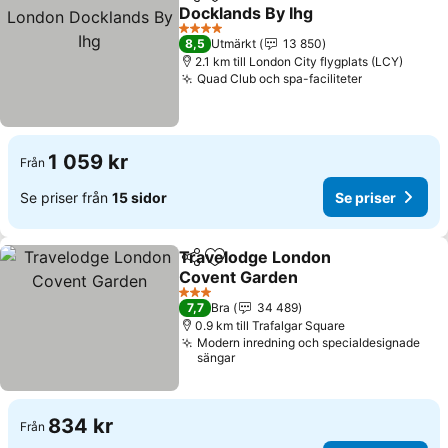
Dela
Lägg till i Mina Favoriter
Docklands By Ihg
Se priser
4 Stjärnor
8,5
Utmärkt
13 850
2.1 km till London City flygplats (LCY)
Quad Club och spa-faciliteter
Se priser
1 059 kr
Från
Se priser från
15 sidor
Se priser
Travelodge London
Dela
Lägg till i Mina Favoriter
Covent Garden
Se priser
3 Stjärnor
7,7
Bra
34 489
0.9 km till Trafalgar Square
Modern inredning och specialdesignade
sängar
834 kr
Från