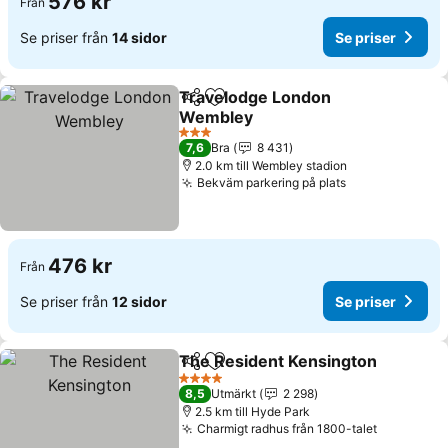
576 kr
Från
Se priser från
14 sidor
Se priser
Travelodge London
Dela
Lägg till i Mina Favoriter
Wembley
Se priser
3 Stjärnor
7,6
Bra
8 431
2.0 km till Wembley stadion
Bekväm parkering på plats
Se priser
476 kr
Från
Se priser från
12 sidor
Se priser
The Resident Kensington
Dela
Lägg till i Mina Favoriter
S
4 Stjärnor
8,5
Utmärkt
2 298
2.5 km till Hyde Park
Charmigt radhus från 1800-talet
Se priser