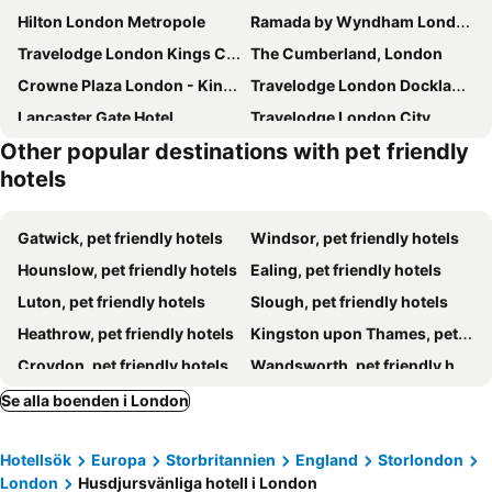
Hilton London Metropole
Ramada by Wyndham London North M1
Travelodge London Kings Cross Royal Scot
The Cumberland, London
Crowne Plaza London - Kings Cross By Ihg
Travelodge London Docklands Central
Lancaster Gate Hotel
Travelodge London City
Other popular destinations with pet friendly
Travelodge London Wembley
The Grand at Trafalgar Square
hotels
Novotel London Paddington
DoubleTree By Hilton London Excel
The Columbia
Hilton London Canary Wharf
Gatwick, pet friendly hotels
Windsor, pet friendly hotels
Bedford Hotel
The Dilly
Hounslow, pet friendly hotels
Ealing, pet friendly hotels
Dorsett Shepherds Bush
Novotel London Brentford
Luton, pet friendly hotels
Slough, pet friendly hotels
ibis budget London Barking
Kimpton Fitzroy London By Ihg
Heathrow, pet friendly hotels
Kingston upon Thames, pet friendly hotels
Rubens At The Palace
Holiday Inn Express London - Ealing By Ihg
Croydon, pet friendly hotels
Wandsworth, pet friendly hotels
Travelodge London Covent Garden
Hyatt Place London City East
Bishop's Stortford, pet friendly hotels
Tunbridge Wells, pet friendly hotels
Se alla boenden i London
One Hundred Shoreditch
The Corner London City
East Grinstead, pet friendly hotels
Watford, pet friendly hotels
Holiday Inn London - Brentford Lock By Ihg
Club Quarters Hotel Trafalgar Square, London
Hotellsök
Europa
Storbritannien
England
Storlondon
Dartford, pet friendly hotels
Richmond-upon-Thames, pet friendly hotels
Hilton London Kensington
Ellen Kensington
London
Husdjursvänliga hotell i London