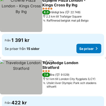
Crowne Plaza London -
Dela
Lägg till i Mina Favoriter
Kings Cross By Ihg
Se priser
4 Stjärnor
8,0
Väldigt bra
22 748
2.3 km till Trafalgar Square
Raffinerad belgisk mat på Belgo
Se priser
1 391 kr
Från
Se priser från
15 sidor
Se priser
Travelodge London
Dela
Lägg till i Mina Favoriter
Stratford
Se priser
3 Stjärnor
7,8
Bra
9 029
5.1 km till London City flygplats (LCY)
Utsikt över Olympic Park och stadens
silhuett
422 kr
Från