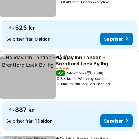
Utsikt över Londons skyline
Se priser
525 kr
Från
Se priser från
9 sidor
Se priser
Holiday Inn London -
Dela
Lägg till i Mina Favoriter
Brentford Lock By Ihg
Se priser
4 Stjärnor
8,4
Väldigt bra
6 588
8.4 km till Wembley stadion
Naturskönt läge vid kanalen
Se priser
887 kr
Från
Se priser från
13 sidor
Se priser