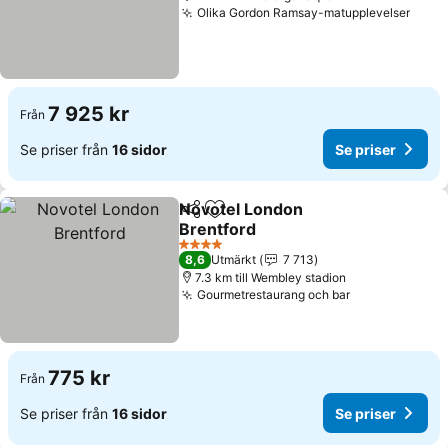
Olika Gordon Ramsay-matupplevelser
Se pr
7 925 kr
Från
Se priser från
16 sidor
Se priser
Novotel London
Dela
Lägg till i Mina Favoriter
Brentford
Se priser
4 Stjärnor
8,6
Utmärkt
7 713
7.3 km till Wembley stadion
Gourmetrestaurang och bar
Se priser
775 kr
Från
Se priser från
16 sidor
Se priser