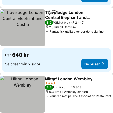
Travelodge London
Dela
Lägg till i Mina Favoriter
Central Elephant and
Castle
Se priser
8,2
Väldigt bra
2 442
2.3 km till Centrum
Fantastisk utsikt över Londons skyline
Se pr
640 kr
Från
Se priser från
2 sidor
Se priser
Hilton London Wembley
Dela
Lägg till i Mina Favoriter
Se
4 Stjärnor
8,8
Utmärkt
16 303
0.3 km till Wembley stadion
Varierad mat på The Association Restaurant
S