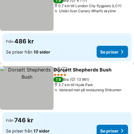
7,9
Bra
6 717
0.7 km till London City flygplats (LCY)
Utsikt över Canary Wharfs skyline
Se prise
486 kr
Från
Se priser från
10 sidor
Se priser
Dorsett Shepherds Bush
Dela
Lägg till i Mina Favoriter
S
4 Stjärnor
7,9
Bra
13 961
3.7 km till Hyde Park
Varierad mat på restaurang Shikumen
Se pr
746 kr
Från
Se priser från
17 sidor
Se priser