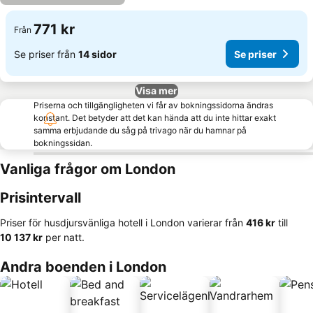
771 kr
Från
Se priser från
14 sidor
Se priser
Visa mer
Priserna och tillgängligheten vi får av bokningssidorna ändras
konstant. Det betyder att det kan hända att du inte hittar exakt
samma erbjudande du såg på trivago när du hamnar på
bokningssidan.
Vanliga frågor om London
Prisintervall
Priser för husdjursvänliga hotell i London varierar från
‎416 kr
till
‎10 137 kr
per natt.
Andra boenden i London