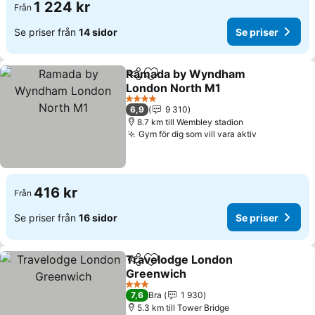
1 224 kr
Från
Se priser från
14 sidor
Se priser
Ramada by Wyndham
Dela
Lägg till i Mina Favoriter
London North M1
Se priser
4 Stjärnor
6,9
9 310
8.7 km till Wembley stadion
Gym för dig som vill vara aktiv
Se priser
416 kr
Från
Se priser från
16 sidor
Se priser
Travelodge London
Dela
Lägg till i Mina Favoriter
Greenwich
Se priser
3 Stjärnor
7,6
Bra
1 930
5.3 km till Tower Bridge