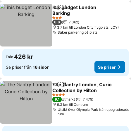
ibis budget London
Dela
Lägg till i Mina Favoriter
Barking
Se priser
3 Stjärnor
6,6
7 362
3.7 km till London City flygplats (LCY)
Säker parkering på plats
Se priser
426 kr
Från
Se priser från
16 sidor
Se priser
The Gantry London, Curio
Dela
Lägg till i Mina Favoriter
Collection by Hilton
Se priser
4 Stjärnor
9,1
Utmärkt
7 479
9.3 km till Centrum
Utsikt över Olympic Park från uppgraderade
rum