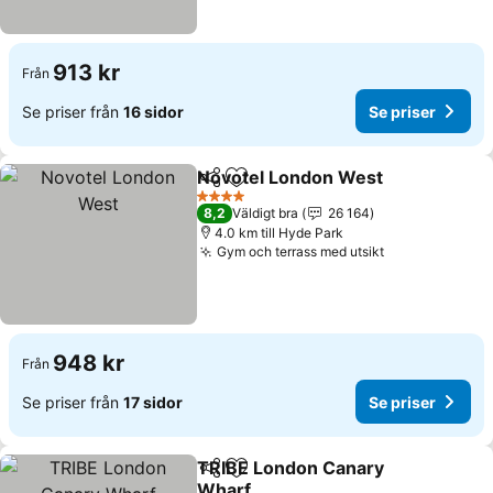
913 kr
Från
Se priser från
16 sidor
Se priser
Novotel London West
Dela
Lägg till i Mina Favoriter
Se p
4 Stjärnor
8,2
Väldigt bra
26 164
4.0 km till Hyde Park
Gym och terrass med utsikt
Se priser
948 kr
Från
Se priser från
17 sidor
Se priser
TRIBE London Canary
Dela
Lägg till i Mina Favoriter
Wharf