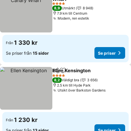
Se priser
4 Stjärnor
8,9
Utmärkt
8 948
7.9 km till Centrum
Modern, ren estetik
Se priser
1 330 kr
Från
Se priser från
15 sidor
Se priser
Ellen Kensington
Dela
Lägg till i Mina Favoriter
Se priser
4 Stjärnor
8,2
Väldigt bra
3 656
2.5 km till Hyde Park
Utsikt över Barkston Gardens
Se priser
1 230 kr
Från
Se priser från
13 sidor
Se priser