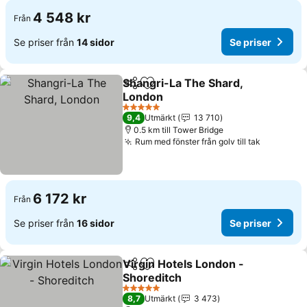
4 548 kr
Från
Se priser från
14 sidor
Se priser
Shangri-La The Shard,
Dela
Lägg till i Mina Favoriter
London
Se priser
5 Stjärnor
9,4
Utmärkt
13 710
0.5 km till Tower Bridge
Rum med fönster från golv till tak
Se priser
6 172 kr
Från
Se priser från
16 sidor
Se priser
Virgin Hotels London -
Dela
Lägg till i Mina Favoriter
Shoreditch
Se priser
5 Stjärnor
8,7
Utmärkt
3 473