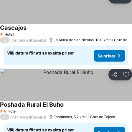
Dela
Läg
Cascajos
Hotell
1 Stjärnor
/
La Aldea de San Nicolás, 18.0 km till Cruz de Tejeda
Inget betyg tillgängligt
Välj datum för att se exakta priser
Se priser
Dela
Läg
Poshada Rural El Buho
Hotell
2 Stjärnor
/
Fontanales, 6.2 km till Cruz de Tejeda
Inget betyg tillgängligt
Välj datum för att se exakta priser