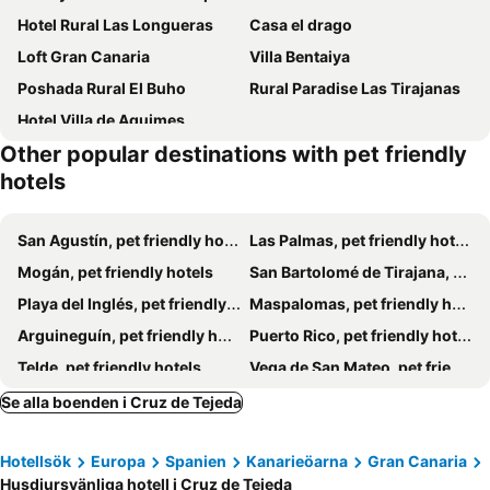
Hotel Rural Las Longueras
Casa el drago
Loft Gran Canaria
Villa Bentaiya
Poshada Rural El Buho
Rural Paradise Las Tirajanas
Hotel Villa de Aguimes
Other popular destinations with pet friendly
hotels
San Agustín, pet friendly hotels
Las Palmas, pet friendly hotels
Mogán, pet friendly hotels
San Bartolomé de Tirajana, pet friendly hotels
Playa del Inglés, pet friendly hotels
Maspalomas, pet friendly hotels
Arguineguín, pet friendly hotels
Puerto Rico, pet friendly hotels
Telde, pet friendly hotels
Vega de San Mateo, pet friendly hotels
Agaete, pet friendly hotels
Santa María de Guía de Gran Canaria, pet friendly hotels
Se alla boenden i Cruz de Tejeda
Valsequillo de Gran Canaria, pet friendly hotels
Gáldar, pet friendly hotels
Hotellsök
Europa
Spanien
Kanarieöarna
Gran Canaria
Agüimes, pet friendly hotels
Moya, pet friendly hotels
Husdjursvänliga hotell i Cruz de Tejeda