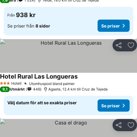
7,9
Bra
1 024
Telde, 19.0 km till Cruz de Tejeda
938 kr
Från
Se priser från
8 sidor
Se priser
Dela
Läg
Hotel Rural Las Longueras
Hotell
Utomhuspool bland palmer
3 Stjärnor
9,1
Utmärkt
446
Agaete, 12.4 km till Cruz de Tejeda
Välj datum för att se exakta priser
Se priser
Dela
Läg