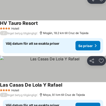
Dela
Läg
HV Tauro Resort
Hotell
4 Stjärnor
/
Mogán, 18.2 km till Cruz de Tejeda
Inget betyg tillgängligt
Välj datum för att se exakta priser
Se priser
Dela
Läg
Las Casas De Lola Y Rafael
Hotell
4 Stjärnor
/
Moya, 9.1 km till Cruz de Tejeda
Inget betyg tillgängligt
Välj datum för att se exakta priser