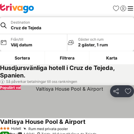
Favoriter
Logga 
Me
Destination
Cruz de Tejeda
Från/till
Gäster och rum
Välj datum
2 gäster, 1 rum
Sortera
Filtrera
Karta
Husdjursvänliga hotell i Cruz de Tejeda,
Spanien.
Så påverkar betalningar till oss rankningen
Populärt val
Dela
Läg
Valtisya House Pool & Airport
Hotell
Rum med privata pooler
3 Stjärnor