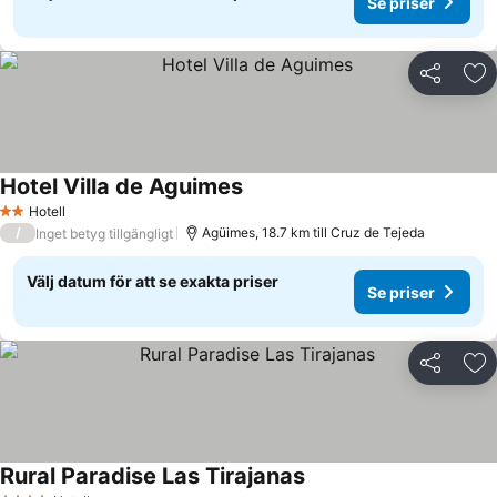
Se priser
Dela
Läg
Hotel Villa de Aguimes
Hotell
2 Stjärnor
/
Agüimes, 18.7 km till Cruz de Tejeda
Inget betyg tillgängligt
Välj datum för att se exakta priser
Se priser
Dela
Läg
Rural Paradise Las Tirajanas