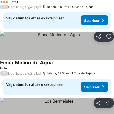
Hotell
3 Stjärnor
/
Tejeda, 2.0 km till Cruz de Tejeda
Inget betyg tillgängligt
Välj datum för att se exakta priser
Se priser
Dela
Läg
Finca Molino de Agua
Hotell
/
Fataga, 12.6 km till Cruz de Tejeda
Inget betyg tillgängligt
Välj datum för att se exakta priser
Se priser
Dela
Läg