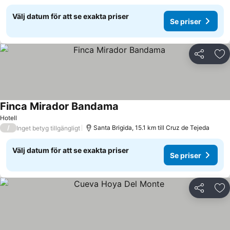
Välj datum för att se exakta priser
Se priser
Dela
Läg
Finca Mirador Bandama
Hotell
/
Santa Brigida, 15.1 km till Cruz de Tejeda
Inget betyg tillgängligt
Välj datum för att se exakta priser
Se priser
Dela
Läg