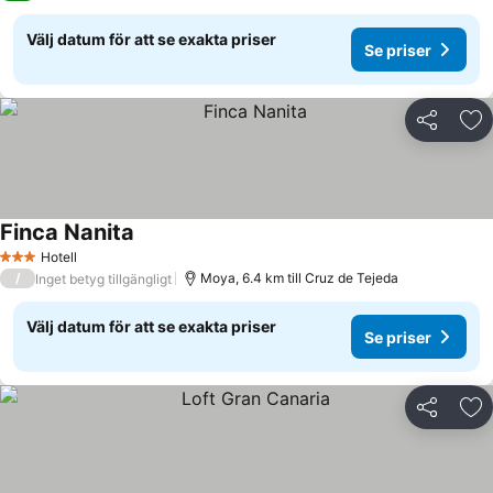
Välj datum för att se exakta priser
Se priser
Dela
Läg
Finca Nanita
Hotell
3 Stjärnor
/
Moya, 6.4 km till Cruz de Tejeda
Inget betyg tillgängligt
Välj datum för att se exakta priser
Se priser
Dela
Läg