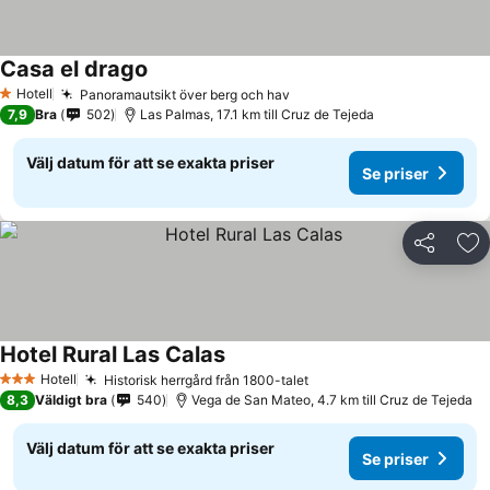
Casa el drago
Hotell
Panoramautsikt över berg och hav
1 Stjärnor
7,9
Bra
502
Las Palmas, 17.1 km till Cruz de Tejeda
Välj datum för att se exakta priser
Se priser
Dela
Läg
Hotel Rural Las Calas
Hotell
Historisk herrgård från 1800-talet
3 Stjärnor
8,3
Väldigt bra
540
Vega de San Mateo, 4.7 km till Cruz de Tejeda
Välj datum för att se exakta priser
Se priser