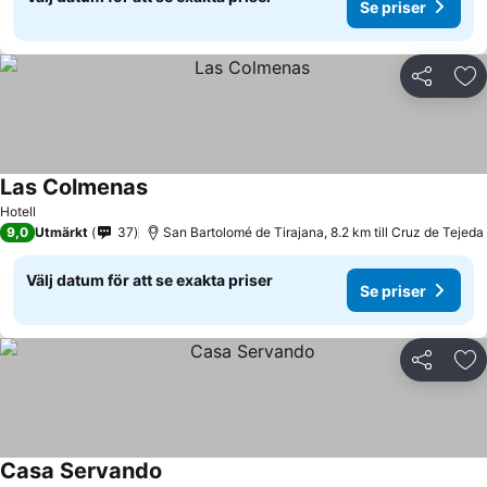
Se priser
Dela
Läg
Las Colmenas
Hotell
9,0
Utmärkt
37
San Bartolomé de Tirajana, 8.2 km till Cruz de Tejeda
Välj datum för att se exakta priser
Se priser
Dela
Läg
Casa Servando