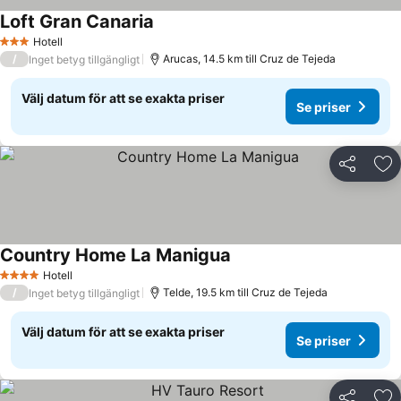
Loft Gran Canaria
Hotell
3 Stjärnor
/
Arucas, 14.5 km till Cruz de Tejeda
Inget betyg tillgängligt
Välj datum för att se exakta priser
Se priser
Dela
Läg
Country Home La Manigua
Hotell
4 Stjärnor
/
Telde, 19.5 km till Cruz de Tejeda
Inget betyg tillgängligt
Välj datum för att se exakta priser
Se priser