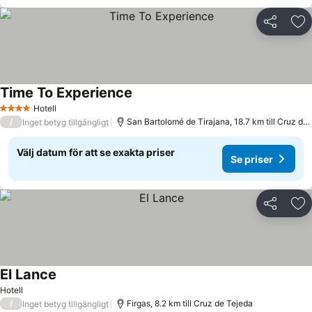
Dela
Läg
Time To Experience
Hotell
4 Stjärnor
/
San Bartolomé de Tirajana, 18.7 km till Cruz de Tejeda
Inget betyg tillgängligt
Välj datum för att se exakta priser
Se priser
Dela
Läg
El Lance
Hotell
/
Firgas, 8.2 km till Cruz de Tejeda
Inget betyg tillgängligt