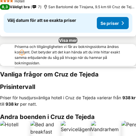
Hotell
4 Stjärnor
8,3
Väldigt bra
7
San Bartolomé de Tirajana, 9.5 km till Cruz de Tejeda
Välj datum för att se exakta priser
Se priser
Visa mer
Priserna och tillgängligheten vi får av bokningssidorna ändras
konstant. Det betyder att det kan hända att du inte hittar exakt
samma erbjudande du såg på trivago när du hamnar på
bokningssidan.
Vanliga frågor om Cruz de Tejeda
Prisintervall
Priser för husdjursvänliga hotell i Cruz de Tejeda varierar från
‎938 kr
till
‎938 kr
per natt.
Andra boenden i Cruz de Tejeda