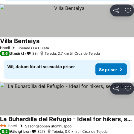
Dela
Läg
Villa Bentaiya
Hotell
Boende i La Culata
8,6
Utmärkt
88
Tejeda, 2.7 km till Cruz de Tejeda
Välj datum för att se exakta priser
Se priser
Dela
Läg
La Buhardilla del Refugio - Ideal for hikers, senderistas
Hotell
Säsongsöppen utomhuspool
2 Stjärnor
8,2
Väldigt bra
827
Tejeda, 0.0 km till Cruz de Tejeda