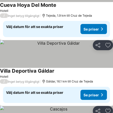
Cueva Hoya Del Monte
Hotell
/
Tejeda, 1.9 km till Cruz de Tejeda
Inget betyg tillgängligt
Välj datum för att se exakta priser
Se priser
Dela
Läg
Villa Deportiva Gáldar
Hotell
/
Gáldar, 16.1 km till Cruz de Tejeda
Inget betyg tillgängligt
Välj datum för att se exakta priser
Se priser