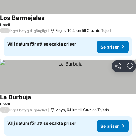
Los Bermejales
Hotell
/
Firgas, 10.4 km till Cruz de Tejeda
Inget betyg tillgängligt
Välj datum för att se exakta priser
Se priser
Dela
Läg
La Burbuja
Hotell
/
Moya, 6.1 km till Cruz de Tejeda
Inget betyg tillgängligt
Välj datum för att se exakta priser
Se priser