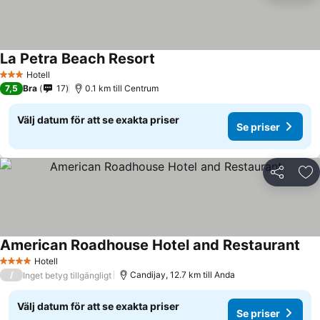
La Petra Beach Resort
Se priser
Hotell
3 Stjärnor
7,5
Bra
17
0.1 km till Centrum
Välj datum för att se exakta priser
Se priser
Dela
Läg
American Roadhouse Hotel and Restaurant
Se 
Hotell
4 Stjärnor
/
Candijay, 12.7 km till Anda
Inget betyg tillgängligt
Välj datum för att se exakta priser
Se priser