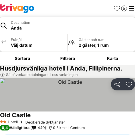
Favoriter
Logga 
Me
Destination
Anda
Från/till
Gäster och rum
Välj datum
2 gäster, 1 rum
Sortera
Filtrera
Karta
Husdjursvänliga hotell i Anda, Fillipinerna.
Så påverkar betalningar till oss rankningen
Dela
Läg
Old Castle
Se priser
Hotell
Dedikerade dyktjänster
Se priser
2 Stjärnor
8,4
Väldigt bra
440
0.5 km till Centrum