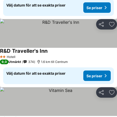
Välj datum för att se exakta priser
Se priser
Dela
Läg
R&D Traveller's Inn
Se priser
Hotell
2 Stjärnor
9,0
Utmärkt
374
1.6 km till Centrum
Välj datum för att se exakta priser
Se priser
Dela
Läg