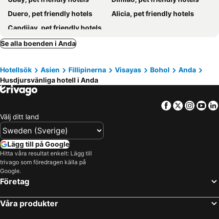
Duero, pet friendly hotels
Alicia, pet friendly hotels
Candijay, pet friendly hotels
Se alla boenden i Anda
Hotellsök
Asien
Fillipinerna
Visayas
Bohol
Anda
Husdjursvänliga hotell i Anda
Facebook
Twitter
Insta
Yo
Välj ditt land
Lägg till på Google
Hitta våra resultat enkelt: Lägg till
trivago som föredragen källa på
Google.
Företag
Våra produkter