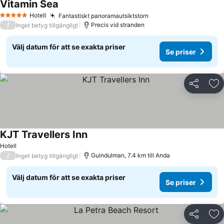
Vitamin Sea
Se priser
Hotell
Fantastiskt panoramautsiktstorn
Se priser
5 Stjärnor
/
Precis vid stranden
Inget betyg tillgängligt
Välj datum för att se exakta priser
Se priser
Dela
Läg
KJT Travellers Inn
Se priser
Hotell
/
Guindulman, 7.4 km till Anda
Inget betyg tillgängligt
Välj datum för att se exakta priser
Se priser
Dela
Läg