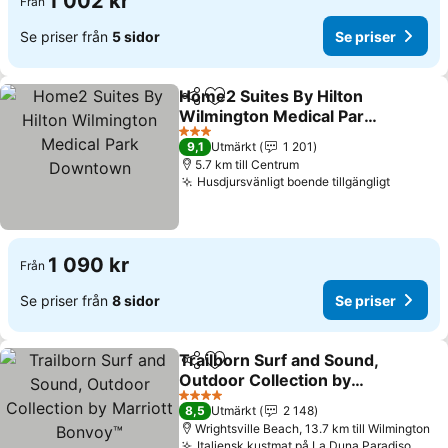
1 002 kr
Från
Se priser från
5 sidor
Se priser
Home2 Suites By Hilton
Dela
Lägg till i Mina Favoriter
Wilmington Medical Park
Downtown
Se priser
3 Stjärnor
9,1
Utmärkt
1 201
5.7 km till Centrum
Husdjursvänligt boende tillgängligt
Se pris
1 090 kr
Från
Se priser från
8 sidor
Se priser
Trailborn Surf and Sound,
Dela
Lägg till i Mina Favoriter
Outdoor Collection by
Marriott Bonvoy™
Se priser
4 Stjärnor
8,5
Utmärkt
2 148
Wrightsville Beach, 13.7 km till Wilmington
Italiensk kustmat på La Duna Paradiso