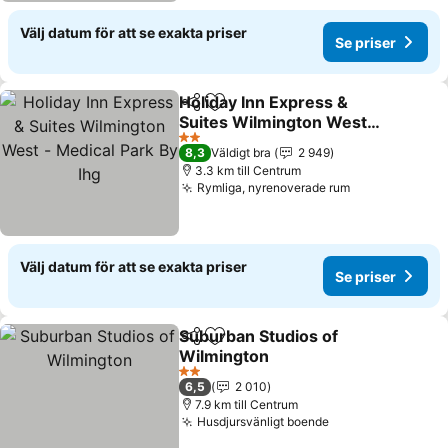
Välj datum för att se exakta priser
Se priser
Holiday Inn Express &
Dela
Lägg till i Mina Favoriter
Suites Wilmington West -
Medical Park By Ihg
Se priser
2 Stjärnor
8,3
Väldigt bra
2 949
3.3 km till Centrum
Rymliga, nyrenoverade rum
Se priser
Välj datum för att se exakta priser
Se priser
Suburban Studios of
Dela
Lägg till i Mina Favoriter
Wilmington
Se priser
2 Stjärnor
6,5
2 010
7.9 km till Centrum
Husdjursvänligt boende
Se priser