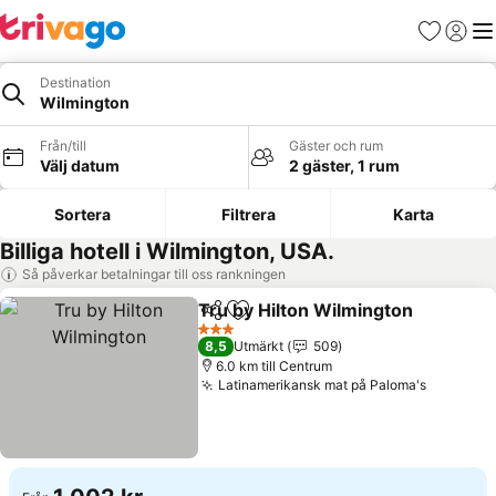
Favoriter
Logga 
Me
Destination
Wilmington
Från/till
Gäster och rum
Välj datum
2 gäster, 1 rum
Sortera
Filtrera
Karta
Billiga hotell i Wilmington, USA.
Så påverkar betalningar till oss rankningen
Tru by Hilton Wilmington
Dela
Lägg till i Mina Favoriter
S
3 Stjärnor
8,5
Utmärkt
509
6.0 km till Centrum
Latinamerikansk mat på Paloma's
Se prise