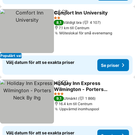
Comfort Inn University
Dela
Lägg till i Mina Favoriter
Se 
2 Stjärnor
8,1
Väldigt bra
4 107
7.1 km till Centrum
Möteslokal för små evenemang
Se priser
Populärt val
Välj datum för att se exakta priser
Se priser
Holiday Inn Express
Dela
Lägg till i Mina Favoriter
Wilmington - Porters
Neck By Ihg
Se priser
3 Stjärnor
9,1
Utmärkt
1 866
16.4 km till Centrum
Uppvärmd inomhuspool
Se priser
Välj datum för att se exakta priser