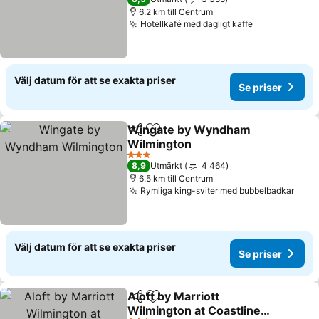
6.2 km till Centrum
Hotellkafé med dagligt kaffe
Se priser
Välj datum för att se exakta priser
Se priser
Wingate by Wyndham
Dela
Lägg till i Mina Favoriter
Wilmington
Se priser
3 Stjärnor
8,9
Utmärkt
4 464
6.5 km till Centrum
Rymliga king-sviter med bubbelbadkar
Se p
Välj datum för att se exakta priser
Se priser
Aloft by Marriott
Dela
Lägg till i Mina Favoriter
Wilmington at Coastline