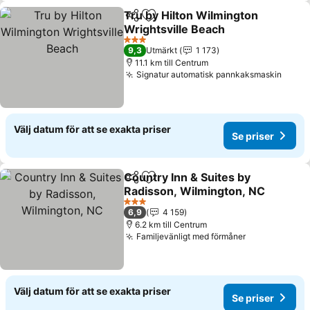
Tru by Hilton Wilmington
Dela
Lägg till i Mina Favoriter
Wrightsville Beach
Se priser
3 Stjärnor
9,3
Utmärkt
1 173
11.1 km till Centrum
Signatur automatisk pannkaksmaskin
Se pr
Välj datum för att se exakta priser
Se priser
Country Inn & Suites by
Dela
Lägg till i Mina Favoriter
Radisson, Wilmington, NC
Se priser
3 Stjärnor
6,9
4 159
6.2 km till Centrum
Familjevänligt med förmåner
Se priser
Välj datum för att se exakta priser
Se priser