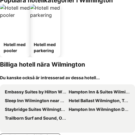
Populära hotellkategorier i Wilmington
Hotell med
Hotell med
pooler
parkering
Billiga hotell nära Wilmington
Du kanske också är intresserad av dessa hotell...
Embassy Suites by Hilton Wilmington Riverfront
Hampton Inn & Suites Wilmington/Wrightsville Beach
Sleep Inn Wilmington near University
Hotel Ballast Wilmington, Tapestry Collection by Hilton
Staybridge Suites Wilmington - Wrightsville Bch By Ihg
Hampton Inn Wilmington Downtown
Trailborn Surf and Sound, Outdoor Collection by Marriott Bonvoy™