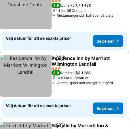
Center
Se priser
3 Stjärnor
8,9
Utmärkt
1 481
1.8 km till Centrum
Restauranger och kaffebar på plats
Se pris
Välj datum för att se exakta priser
Se priser
Residence Inn by Marriott
Dela
Lägg till i Mina Favoriter
Wilmington Landfall
Se priser
3 Stjärnor
8,9
Utmärkt
1 283
10.9 km till Centrum
Utomhuspool och anlagd innergård
Se pris
Välj datum för att se exakta priser
Se priser
Fairfield by Marriott Inn &
Dela
Lägg till i Mina Favoriter