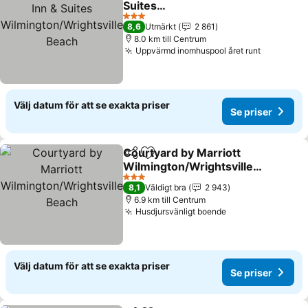
Suites
Wilmington/Wrightsville
Se priser
3 Stjärnor
8,6
Utmärkt
2 861
Beach
8.0 km till Centrum
Uppvärmd inomhuspool året runt
Se priser
Välj datum för att se exakta priser
Se priser
Courtyard by Marriott
Dela
Lägg till i Mina Favoriter
Wilmington/Wrightsville
Beach
Se priser
3 Stjärnor
8,1
Väldigt bra
2 943
6.9 km till Centrum
Husdjursvänligt boende
Se priser
Välj datum för att se exakta priser
Se priser