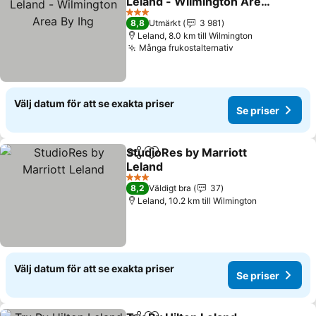
Leland - Wilmington Area
By Ihg
Se priser
3 Stjärnor
8,8
Utmärkt
3 981
Leland, 8.0 km till Wilmington
Många frukostalternativ
Se priser
Välj datum för att se exakta priser
Se priser
StudioRes by Marriott
Dela
Lägg till i Mina Favoriter
Leland
Se priser
3 Stjärnor
8,2
Väldigt bra
37
Leland, 10.2 km till Wilmington
Välj datum för att se exakta priser
Se priser