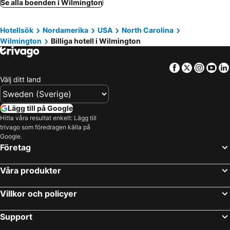
Se alla boenden i Wilmington
Hotellsök
Nordamerika
USA
North Carolina
Wilmington
Billiga hotell i Wilmington
Facebook
Twitter
Insta
Yo
Välj ditt land
Lägg till på Google
Hitta våra resultat enkelt: Lägg till
trivago som föredragen källa på
Google.
Företag
Våra produkter
Villkor och policyer
Support