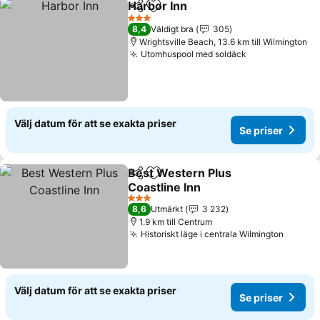
Harbor Inn
Dela
Lägg till i Mina Favoriter
Se priser
3 Stjärnor
8,4
Väldigt bra
305
Wrightsville Beach, 13.6 km till Wilmington
Utomhuspool med soldäck
Se priser
Välj datum för att se exakta priser
Se priser
Best Western Plus
Dela
Lägg till i Mina Favoriter
Coastline Inn
Se priser
3 Stjärnor
8,6
Utmärkt
3 232
1.9 km till Centrum
Historiskt läge i centrala Wilmington
Se pri
Välj datum för att se exakta priser
Se priser