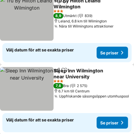
Tru By Hilton Leland
Dela
Lägg till i Mina Favoriter
Wilmington
Se priser
3 Stjärnor
8,9
Utmärkt
839
Leland, 6.8 km till Wilmington
Nära till Wilmingtons attraktioner
Se priser
Välj datum för att se exakta priser
Se priser
Sleep Inn Wilmington
Dela
Lägg till i Mina Favoriter
near University
Se priser
3 Stjärnor
7,8
Bra
2 575
6.7 km till Centrum
Uppfriskande säsongsöppen utomhuspool
Se
Välj datum för att se exakta priser
Se priser