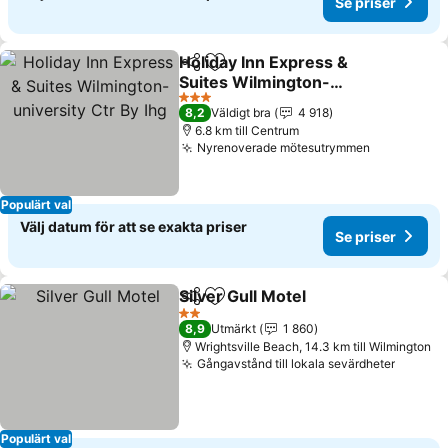
Se priser
Holiday Inn Express &
Dela
Lägg till i Mina Favoriter
Suites Wilmington-
university Ctr By Ihg
Se priser
3 Stjärnor
8,2
Väldigt bra
4 918
6.8 km till Centrum
Nyrenoverade mötesutrymmen
Se priser
Populärt val
Välj datum för att se exakta priser
Se priser
Silver Gull Motel
Dela
Lägg till i Mina Favoriter
Se priser
2 Stjärnor
8,9
Utmärkt
1 860
Wrightsville Beach, 14.3 km till Wilmington
Gångavstånd till lokala sevärdheter
Se pris
Populärt val