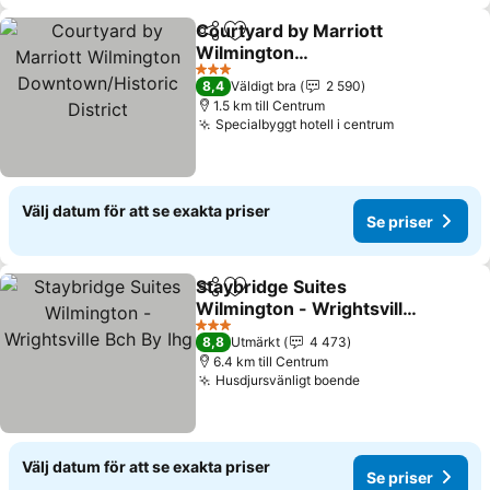
Courtyard by Marriott
Dela
Lägg till i Mina Favoriter
Wilmington
Downtown/Historic
Se priser
3 Stjärnor
8,4
Väldigt bra
2 590
District
1.5 km till Centrum
Specialbyggt hotell i centrum
Se priser
Välj datum för att se exakta priser
Se priser
Staybridge Suites
Dela
Lägg till i Mina Favoriter
Wilmington - Wrightsville
Bch By Ihg
Se priser
3 Stjärnor
8,8
Utmärkt
4 473
6.4 km till Centrum
Husdjursvänligt boende
Se priser
Välj datum för att se exakta priser
Se priser