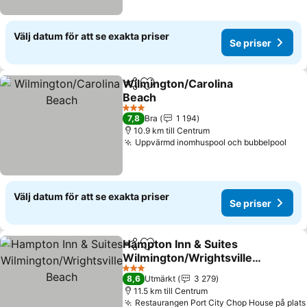
Välj datum för att se exakta priser
Se priser
Wilmington/Carolina
Dela
Lägg till i Mina Favoriter
Beach
Se priser
3 Stjärnor
7,8
Bra
1 194
10.9 km till Centrum
Uppvärmd inomhuspool och bubbelpool
Se p
Välj datum för att se exakta priser
Se priser
Hampton Inn & Suites
Dela
Lägg till i Mina Favoriter
Wilmington/Wrightsville
Beach
Se priser
3 Stjärnor
8,6
Utmärkt
3 279
11.5 km till Centrum
Restaurangen Port City Chop House på plats