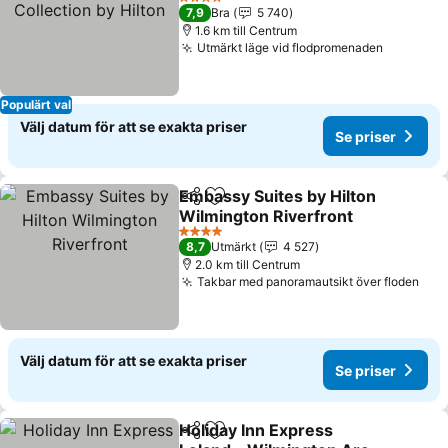
Hilton
Se priser
4 Stjärnor
7,9
Bra
5 740
1.6 km till Centrum
Utmärkt läge vid flodpromenaden
Se prise
Populärt val
Välj datum för att se exakta priser
Se priser
Embassy Suites by Hilton
Dela
Lägg till i Mina Favoriter
Wilmington Riverfront
Se priser
4 Stjärnor
8,7
Utmärkt
4 527
2.0 km till Centrum
Takbar med panoramautsikt över floden
Se p
Välj datum för att se exakta priser
Se priser
Holiday Inn Express
Dela
Lägg till i Mina Favoriter