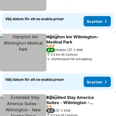
Välj datum för att se exakta priser
Se priser
Hampton Inn Wilmington-
Dela
Lägg till i Mina Favoriter
Medical Park
Se priser
3 Stjärnor
9,0
Utmärkt
3 468
3.5 km till Centrum
Utomhuspool för avkoppling
Se priser
Välj datum för att se exakta priser
Se priser
Extended Stay America
Dela
Lägg till i Mina Favoriter
Suites - Wilmington -
New Centre Drive
Se priser
2 Stjärnor
6,3
2 339
6.5 km till Centrum