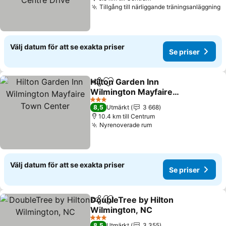
Tillgång till närliggande träningsanläggning
S
Välj datum för att se exakta priser
Se priser
Hilton Garden Inn
Dela
Lägg till i Mina Favoriter
Wilmington Mayfaire
Town Center
Se priser
3 Stjärnor
8,5
Utmärkt
3 668
10.4 km till Centrum
Nyrenoverade rum
Se priser
Välj datum för att se exakta priser
Se priser
DoubleTree by Hilton
Dela
Lägg till i Mina Favoriter
Wilmington, NC
Se priser
3 Stjärnor
8,5
Utmärkt
3 355