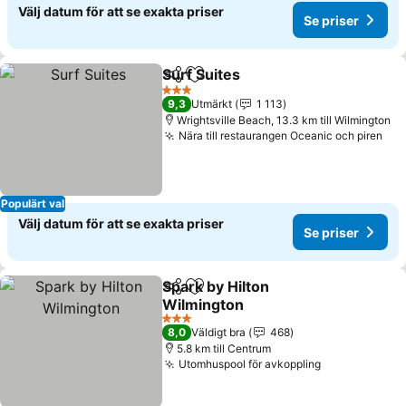
Välj datum för att se exakta priser
Se priser
Surf Suites
Dela
Lägg till i Mina Favoriter
Se priser
3 Stjärnor
9,3
Utmärkt
1 113
Wrightsville Beach, 13.3 km till Wilmington
Nära till restaurangen Oceanic och piren
Se 
Populärt val
Välj datum för att se exakta priser
Se priser
Spark by Hilton
Dela
Lägg till i Mina Favoriter
Wilmington
Se priser
3 Stjärnor
8,0
Väldigt bra
468
5.8 km till Centrum
Utomhuspool för avkoppling
Se priser