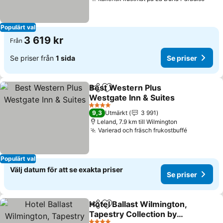
Se pr
Populärt val
3 619 kr
Från
Se priser från
1 sida
Se priser
Best Western Plus
Dela
Lägg till i Mina Favoriter
Westgate Inn & Suites
Se priser
4 Stjärnor
9,3
Utmärkt
3 991
Leland, 7.9 km till Wilmington
Varierad och fräsch frukostbuffé
Se priser
Populärt val
Välj datum för att se exakta priser
Se priser
Hotel Ballast Wilmington,
Dela
Lägg till i Mina Favoriter
Tapestry Collection by