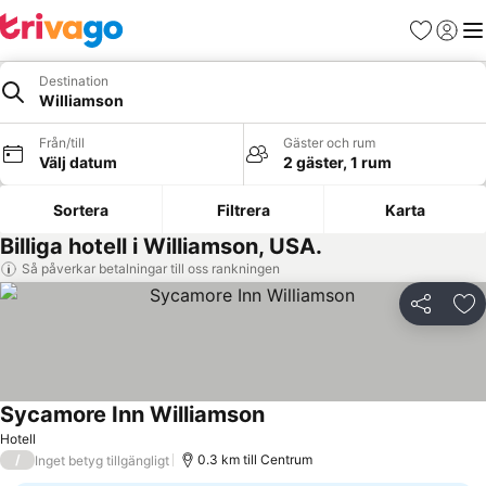
Favoriter
Logga 
Me
Destination
Williamson
Från/till
Gäster och rum
Välj datum
2 gäster, 1 rum
Sortera
Filtrera
Karta
Billiga hotell i Williamson, USA.
Så påverkar betalningar till oss rankningen
Dela
Läg
Sycamore Inn Williamson
Se priser
Hotell
/
0.3 km till Centrum
Inget betyg tillgängligt