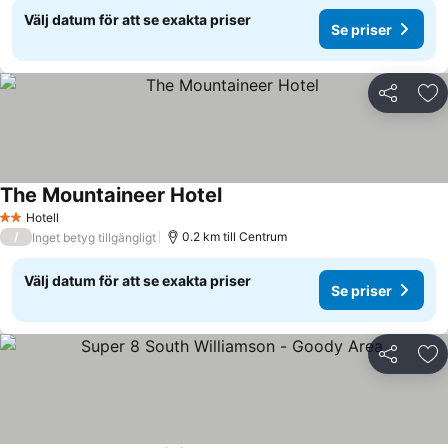
Välj datum för att se exakta priser
Se priser
Dela
Läg
The Mountaineer Hotel
Se priser
Hotell
2 Stjärnor
/
0.2 km till Centrum
Inget betyg tillgängligt
Välj datum för att se exakta priser
Se priser
Dela
Läg