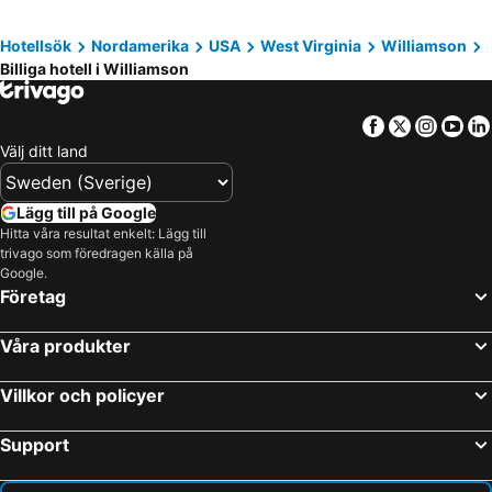
Hotellsök
Nordamerika
USA
West Virginia
Williamson
Billiga hotell i Williamson
Facebook
Twitter
Insta
Yo
Välj ditt land
Lägg till på Google
Hitta våra resultat enkelt: Lägg till
trivago som föredragen källa på
Google.
Företag
Våra produkter
Villkor och policyer
Support