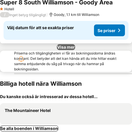
Super 8 South Williamson - Goody Area
Se prise
Hotell
1 Stjärnor
/
Goody, 1.1 km till Williamson
Inget betyg tillgängligt
Välj datum för att se exakta priser
Se priser
Visa mer
Priserna och tillgängligheten vi får av bokningssidorna ändras
konstant. Det betyder att det kan hända att du inte hittar exakt
samma erbjudande du såg på trivago när du hamnar på
bokningssidan.
Billiga hotell nära Williamson
Du kanske också är intresserad av dessa hotell...
The Mountaineer Hotel
Se alla boenden i Williamson