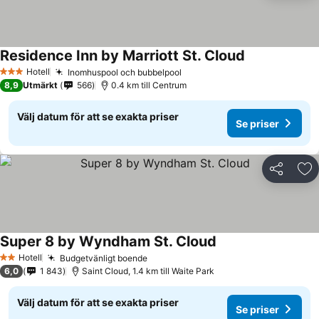
Residence Inn by Marriott St. Cloud
Hotell
Inomhuspool och bubbelpool
3 Stjärnor
8,9
Utmärkt
566
0.4 km till Centrum
Välj datum för att se exakta priser
Se priser
Dela
Läg
Super 8 by Wyndham St. Cloud
Hotell
Budgetvänligt boende
2 Stjärnor
6,0
1 843
Saint Cloud, 1.4 km till Waite Park
Välj datum för att se exakta priser
Se priser