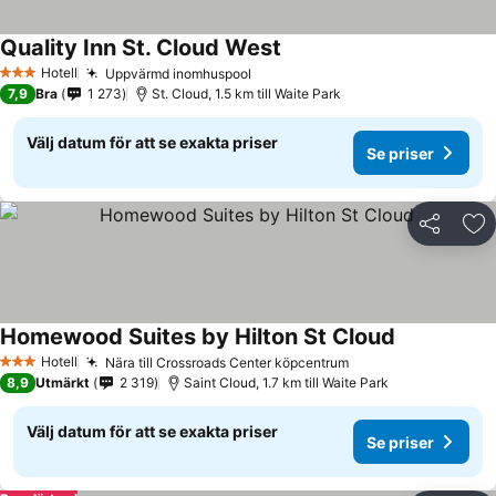
Quality Inn St. Cloud West
Hotell
Uppvärmd inomhuspool
3 Stjärnor
7,9
Bra
1 273
St. Cloud, 1.5 km till Waite Park
Välj datum för att se exakta priser
Se priser
Dela
Läg
Homewood Suites by Hilton St Cloud
Hotell
Nära till Crossroads Center köpcentrum
3 Stjärnor
8,9
Utmärkt
2 319
Saint Cloud, 1.7 km till Waite Park
Välj datum för att se exakta priser
Se priser