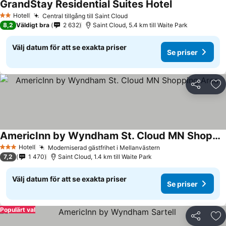
GrandStay Residential Suites Hotel
Hotell
Central tillgång till Saint Cloud
2 Stjärnor
8,2
Väldigt bra
2 632
Saint Cloud, 5.4 km till Waite Park
Välj datum för att se exakta priser
Se priser
Dela
Läg
AmericInn by Wyndham St. Cloud MN Shopping Area
Hotell
Moderniserad gästfrihet i Mellanvästern
3 Stjärnor
7,2
1 470
Saint Cloud, 1.4 km till Waite Park
Välj datum för att se exakta priser
Se priser
Populärt val
Dela
Läg