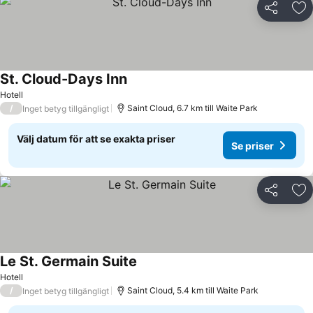
Dela
Läg
St. Cloud-Days Inn
Hotell
/
Saint Cloud, 6.7 km till Waite Park
Inget betyg tillgängligt
Välj datum för att se exakta priser
Se priser
Dela
Läg
Le St. Germain Suite
Hotell
/
Saint Cloud, 5.4 km till Waite Park
Inget betyg tillgängligt