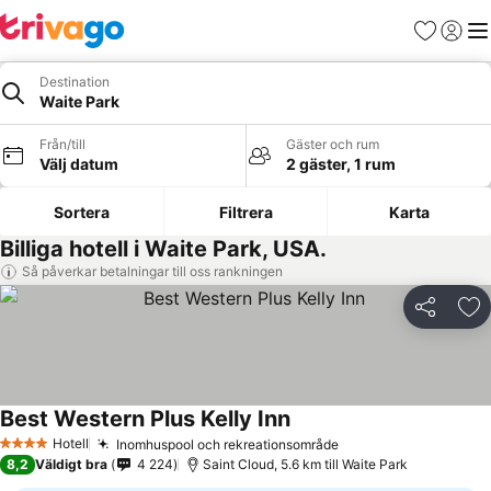
Favoriter
Logga 
Me
Destination
Waite Park
Från/till
Gäster och rum
Välj datum
2 gäster, 1 rum
Sortera
Filtrera
Karta
Billiga hotell i Waite Park, USA.
Så påverkar betalningar till oss rankningen
Dela
Läg
Best Western Plus Kelly Inn
Hotell
Inomhuspool och rekreationsområde
4 Stjärnor
8,2
Väldigt bra
4 224
Saint Cloud, 5.6 km till Waite Park