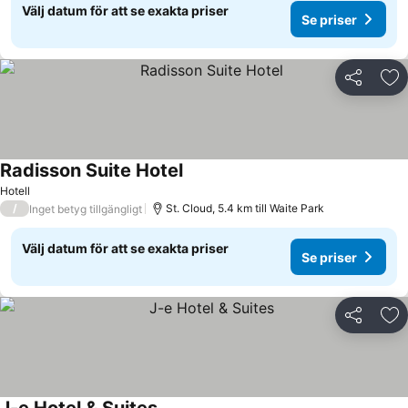
Välj datum för att se exakta priser
Se priser
Dela
Läg
Radisson Suite Hotel
Hotell
/
St. Cloud, 5.4 km till Waite Park
Inget betyg tillgängligt
Välj datum för att se exakta priser
Se priser
Dela
Läg