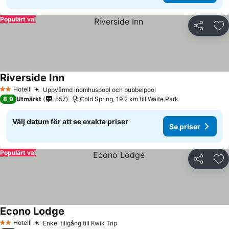
Populärt val
Dela
Läg
Riverside Inn
Hotell
Uppvärmd inomhuspool och bubbelpool
2 Stjärnor
8,9
Utmärkt
557
Cold Spring, 19.2 km till Waite Park
Välj datum för att se exakta priser
Se priser
Populärt val
Dela
Läg
Econo Lodge
Hotell
Enkel tillgång till Kwik Trip
2 Stjärnor