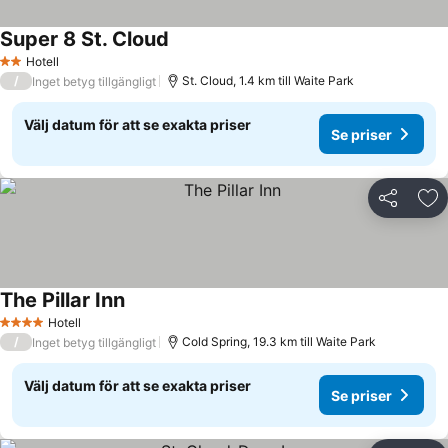
Super 8 St. Cloud
Hotell
2 Stjärnor
/
St. Cloud, 1.4 km till Waite Park
Inget betyg tillgängligt
Välj datum för att se exakta priser
Se priser
Dela
Läg
The Pillar Inn
Hotell
4 Stjärnor
/
Cold Spring, 19.3 km till Waite Park
Inget betyg tillgängligt
Välj datum för att se exakta priser
Se priser