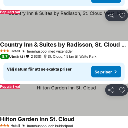
Populärt val
Dela
Läg
Country Inn & Suites by Radisson, St. Cloud West, MN
Hotell
Inomhuspool med vuxentider
3 Stjärnor
8,7
Utmärkt
2 638
St. Cloud, 1.5 km till Waite Park
Välj datum för att se exakta priser
Se priser
Populärt val
Dela
Läg
Hilton Garden Inn St. Cloud
Hotell
Inomhuspool och bubbelpool
3 Stjärnor