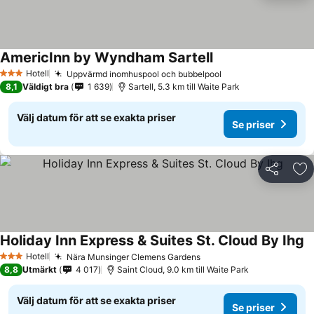
AmericInn by Wyndham Sartell
Hotell
Uppvärmd inomhuspool och bubbelpool
3 Stjärnor
8,1
Väldigt bra
1 639
Sartell, 5.3 km till Waite Park
Välj datum för att se exakta priser
Se priser
Dela
Läg
Holiday Inn Express & Suites St. Cloud By Ihg
Hotell
Nära Munsinger Clemens Gardens
3 Stjärnor
8,8
Utmärkt
4 017
Saint Cloud, 9.0 km till Waite Park
Välj datum för att se exakta priser
Se priser