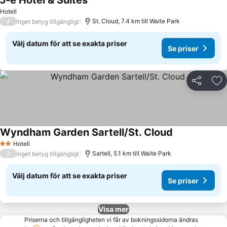
J-e Hotel & Suites
Hotell
/
St. Cloud, 7.4 km till Waite Park
Inget betyg tillgängligt
Välj datum för att se exakta priser
Se priser
Dela
Läg
Wyndham Garden Sartell/St. Cloud
Hotell
2 Stjärnor
/
Sartell, 5.1 km till Waite Park
Inget betyg tillgängligt
Välj datum för att se exakta priser
Se priser
Visa mer
Priserna och tillgängligheten vi får av bokningssidorna ändras