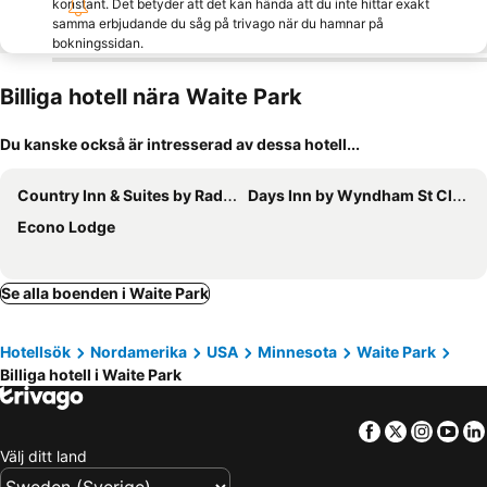
konstant. Det betyder att det kan hända att du inte hittar exakt
samma erbjudande du såg på trivago när du hamnar på
bokningssidan.
Billiga hotell nära Waite Park
Du kanske också är intresserad av dessa hotell...
Country Inn & Suites by Radisson, St. Cloud West, MN
Days Inn by Wyndham St Cloud
Econo Lodge
Se alla boenden i Waite Park
Hotellsök
Nordamerika
USA
Minnesota
Waite Park
Billiga hotell i Waite Park
Facebook
Twitter
Insta
Yo
Välj ditt land