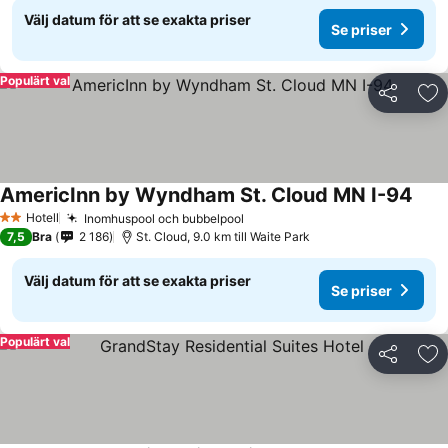
Välj datum för att se exakta priser
Se priser
Populärt val
Dela
Läg
AmericInn by Wyndham St. Cloud MN I-94
Hotell
Inomhuspool och bubbelpool
2 Stjärnor
7,5
Bra
2 186
St. Cloud, 9.0 km till Waite Park
Välj datum för att se exakta priser
Se priser
Populärt val
Dela
Läg