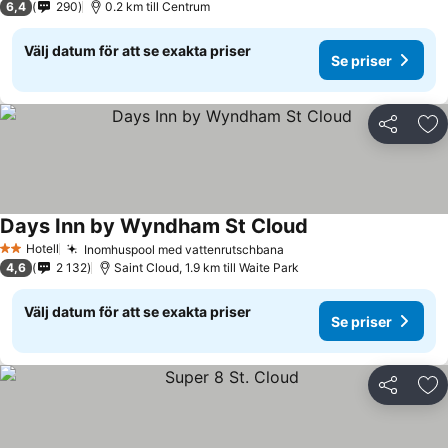
6,4
290
0.2 km till Centrum
Välj datum för att se exakta priser
Se priser
Dela
Läg
Days Inn by Wyndham St Cloud
Hotell
Inomhuspool med vattenrutschbana
2 Stjärnor
4,6
2 132
Saint Cloud, 1.9 km till Waite Park
Välj datum för att se exakta priser
Se priser
Dela
Läg