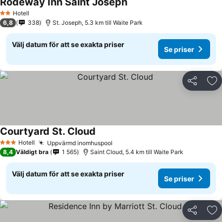
Rodeway Inn Saint Joseph
Hotell
2 Stjärnor
6,8
338
St. Joseph, 5.3 km till Waite Park
Välj datum för att se exakta priser
Se priser
Dela
Läg
Courtyard St. Cloud
Hotell
Uppvärmd inomhuspool
3 Stjärnor
8,4
Väldigt bra
1 565
Saint Cloud, 5.4 km till Waite Park
Välj datum för att se exakta priser
Se priser
Dela
Läg