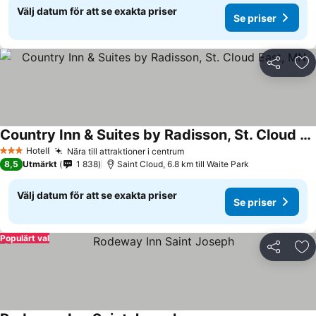
Välj datum för att se exakta priser
Se priser
Dela
Läg
Country Inn & Suites by Radisson, St. Cloud East, MN
Hotell
Nära till attraktioner i centrum
3 Stjärnor
8,5
Utmärkt
1 838
Saint Cloud, 6.8 km till Waite Park
Välj datum för att se exakta priser
Se priser
Populärt val
Dela
Läg