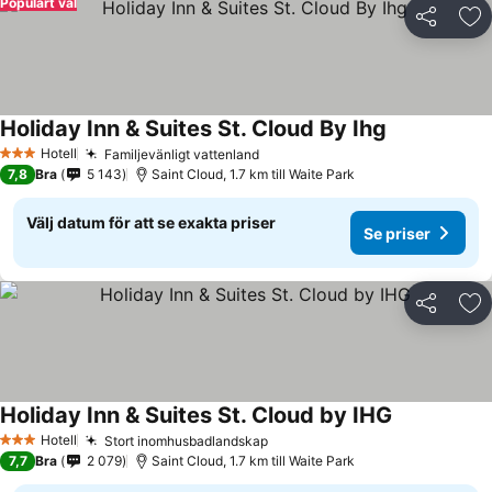
Populärt val
Dela
Läg
Holiday Inn & Suites St. Cloud By Ihg
Hotell
Familjevänligt vattenland
3 Stjärnor
7,8
Bra
5 143
Saint Cloud, 1.7 km till Waite Park
Välj datum för att se exakta priser
Se priser
Dela
Läg
Holiday Inn & Suites St. Cloud by IHG
Hotell
Stort inomhusbadlandskap
3 Stjärnor
7,7
Bra
2 079
Saint Cloud, 1.7 km till Waite Park