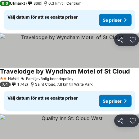
9,0
Utmärkt
866
0.3 km till Centrum
Välj datum för att se exakta priser
Se priser
Dela
Läg
Travelodge by Wyndham Motel of St Cloud
Hotell
Familjevänlig boendepolicy
2 Stjärnor
7,4
1 742
Saint Cloud, 7.8 km till Waite Park
Välj datum för att se exakta priser
Se priser
Dela
Läg