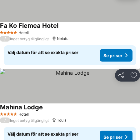
Fa Ko Fiemea Hotel
Hotell
5 Stjärnor
/
Neiafu
Inget betyg tillgängligt
Välj datum för att se exakta priser
Se priser
Dela
Läg
Mahina Lodge
Hotell
5 Stjärnor
/
Toula
Inget betyg tillgängligt
Välj datum för att se exakta priser
Se priser