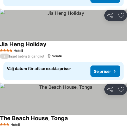
Dela
Läg
Jia Heng Holiday
Hotell
4 Stjärnor
/
Neiafu
Inget betyg tillgängligt
Välj datum för att se exakta priser
Se priser
Dela
Läg
The Beach House, Tonga
Hotell
3 Stjärnor