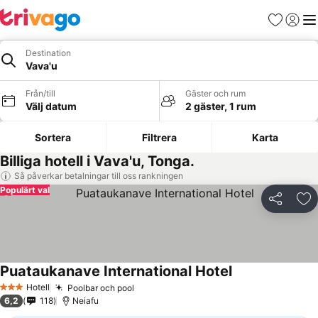
Favoriter
Logga 
Me
Destination
Vava'u
Från/till
Gäster och rum
Välj datum
2 gäster, 1 rum
Sortera
Filtrera
Karta
Billiga hotell i Vava'u, Tonga.
Så påverkar betalningar till oss rankningen
Populärt val
Dela
Läg
Puataukanave International Hotel
Hotell
Poolbar och pool
3 Stjärnor
6,2
118
Neiafu