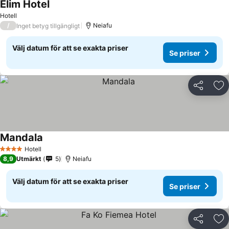
Elim Hotel
Hotell
/
Neiafu
Inget betyg tillgängligt
Välj datum för att se exakta priser
Se priser
Dela
Läg
Mandala
Hotell
4 Stjärnor
8,9
Utmärkt
5
Neiafu
Välj datum för att se exakta priser
Se priser
Dela
Läg