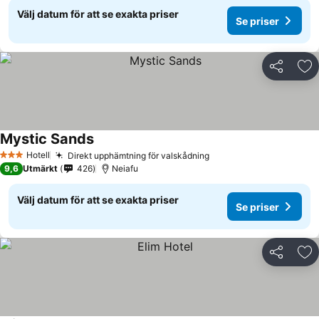
Välj datum för att se exakta priser
Se priser
Dela
Läg
Mystic Sands
Hotell
Direkt upphämtning för valskådning
3 Stjärnor
9,6
Utmärkt
426
Neiafu
Välj datum för att se exakta priser
Se priser
Dela
Läg