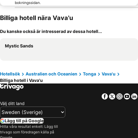
bokningssidan.
Billiga hotell nära Vava'u
Du kanske också är intresserad av dessa hotell...
Mystic Sands
Hotellsök
Australien och Oceanien
Tonga
Vava'u
Billiga hotell i Vava'u
Facebook
Twitter
Insta
Yo
Välj ditt land
Lägg till på Google
Hitta våra resultat enkelt: Lägg till
trivago som föredragen källa på
Google.