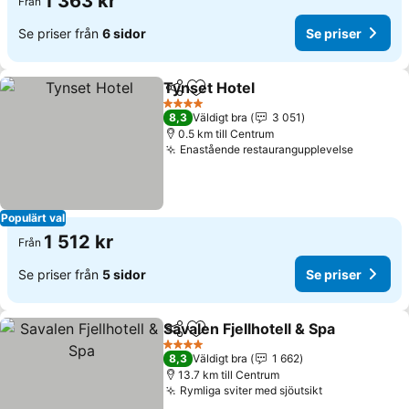
1 363 kr
Från
Se priser från
6 sidor
Se priser
Tynset Hotel
Dela
Lägg till i Mina Favoriter
4 Stjärnor
8,3
Väldigt bra
3 051
0.5 km till Centrum
Enastående restaurangupplevelse
Populärt val
1 512 kr
Från
Se priser från
5 sidor
Se priser
Savalen Fjellhotell & Spa
Dela
Lägg till i Mina Favoriter
4 Stjärnor
8,3
Väldigt bra
1 662
13.7 km till Centrum
Rymliga sviter med sjöutsikt