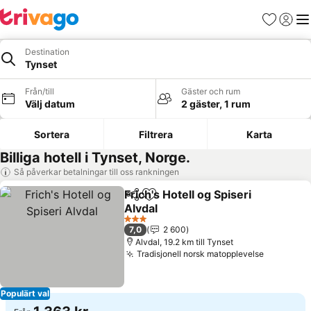
Favoriter
Logga 
Me
Destination
Tynset
Från/till
Gäster och rum
Välj datum
2 gäster, 1 rum
Sortera
Filtrera
Karta
Billiga hotell i Tynset, Norge.
Så påverkar betalningar till oss rankningen
Frich's Hotell og Spiseri
Dela
Lägg till i Mina Favoriter
Alvdal
3 Stjärnor
7,0
2 600
Alvdal, 19.2 km till Tynset
Tradisjonell norsk matopplevelse
Populärt val