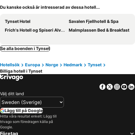
Du kanske också är intresserad av dessa hotell...
Tynset Hotel
Savalen Fjellhotell & Spa
Frich's Hotell og Spiseri Alvdal
Malmplassen Bed & Breakfast
Se alla boenden i Tynset
Hotellsök
Europa
Norge
Hedmark
Tynset
Billiga hotell i Tynset
Facebook
Twitter
Insta
Yo
Välj ditt land
Lägg till på Google
Hitta våra resultat enkelt: Lägg till
trivago som föredragen källa på
Google.
Företag