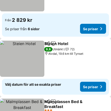
2 829 kr
Från
Se priser från
6 sidor
Se priser
Steien Hotel
Dela
Lägg till i Mina Favoriter
9,6
Utmärkt
72
Alvdal, 19.6 km till Tynset
Välj datum för att se exakta priser
Se priser
Malmplassen Bed &
Dela
Lägg till i Mina Favoriter
Breakfast