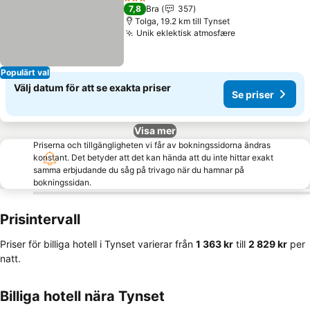
3 Stjärnor
7,8
Bra
357
Tolga, 19.2 km till Tynset
Unik eklektisk atmosfære
Populärt val
Välj datum för att se exakta priser
Se priser
Visa mer
Priserna och tillgängligheten vi får av bokningssidorna ändras
konstant. Det betyder att det kan hända att du inte hittar exakt
samma erbjudande du såg på trivago när du hamnar på
bokningssidan.
Prisintervall
Priser för billiga hotell i Tynset varierar från
‎1 363 kr
till
‎2 829 kr
per
natt.
Billiga hotell nära Tynset