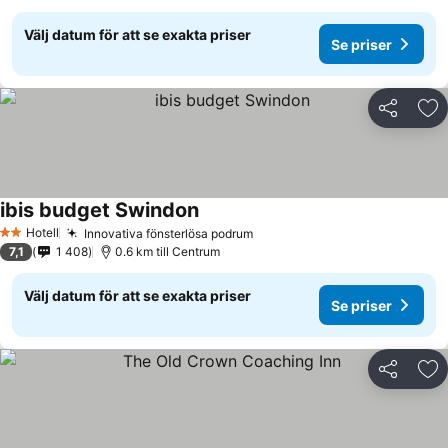
Välj datum för att se exakta priser
Se priser
Dela
Läg
ibis budget Swindon
Se priser
Hotell
Innovativa fönsterlösa podrum
Se priser
2 Stjärnor
7,1
1 408
0.6 km till Centrum
Välj datum för att se exakta priser
Se priser
Dela
Läg