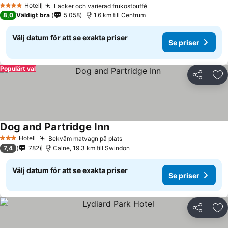
Hotell
Läcker och varierad frukostbuffé
Se priser
4 Stjärnor
8,0
Väldigt bra
5 058
1.6 km till Centrum
Välj datum för att se exakta priser
Se priser
Populärt val
Dela
Läg
Dog and Partridge Inn
Se priser
Hotell
Bekväm matvagn på plats
Se priser
3 Stjärnor
7,4
782
Calne, 19.3 km till Swindon
Välj datum för att se exakta priser
Se priser
Dela
Läg