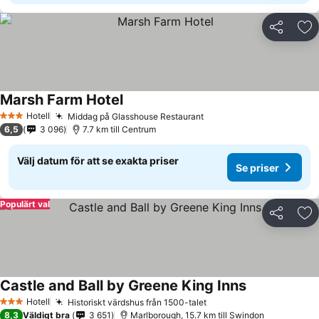
Dela
Läg
Marsh Farm Hotel
Se priser
Hotell
Middag på Glasshouse Restaurant
Se priser
3 Stjärnor
6,5
3 096
7.7 km till Centrum
Välj datum för att se exakta priser
Se priser
Populärt val
Dela
Läg
Castle and Ball by Greene King Inns
Se priser
Hotell
Historiskt värdshus från 1500-talet
Se priser
3 Stjärnor
8,3
Väldigt bra
3 651
Marlborough, 15.7 km till Swindon