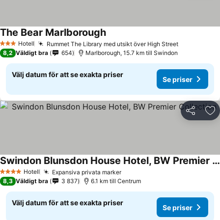
The Bear Marlborough
Se priser
Hotell
Rummet The Library med utsikt över High Street
Se priser
3 Stjärnor
8,2
Väldigt bra
654
Marlborough, 15.7 km till Swindon
Välj datum för att se exakta priser
Se priser
Dela
Läg
Swindon Blunsdon House Hotel, BW Premier Collection
Se priser
Hotell
Expansiva privata marker
Se priser
4 Stjärnor
8,3
Väldigt bra
3 837
6.1 km till Centrum
Välj datum för att se exakta priser
Se priser