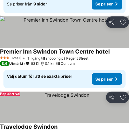
Se priser från
9 sidor
Se priser
Dela
Läg
Premier Inn Swindon Town Centre hotel
Se priser
Hotell
Tillgång till shopping på Regent Street
Se priser
3 Stjärnor
8,6
Utmärkt
531
0.1 km till Centrum
Välj datum för att se exakta priser
Se priser
Populärt val
Dela
Läg
Travelodge Swindon