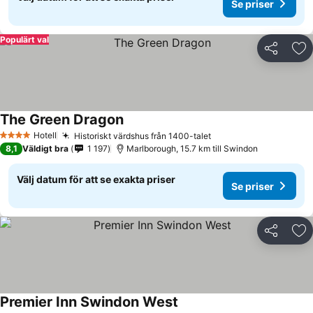
Se priser
Populärt val
Dela
Läg
The Green Dragon
Se priser
Hotell
Historiskt värdshus från 1400-talet
Se priser
4 Stjärnor
8,1
Väldigt bra
1 197
Marlborough, 15.7 km till Swindon
Välj datum för att se exakta priser
Se priser
Dela
Läg
Premier Inn Swindon West
Se priser