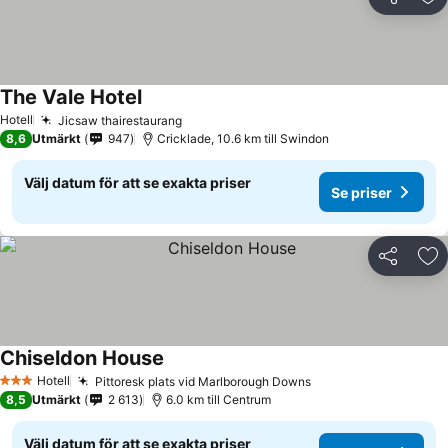
Dela
Läg
The Vale Hotel
Se priser
Hotell
Jicsaw thairestaurang
Se priser
8,6
Utmärkt
947
Cricklade, 10.6 km till Swindon
Välj datum för att se exakta priser
Se priser
Dela
Läg
Chiseldon House
Se priser
Hotell
Pittoresk plats vid Marlborough Downs
Se priser
3 Stjärnor
8,5
Utmärkt
2 613
6.0 km till Centrum
Välj datum för att se exakta priser