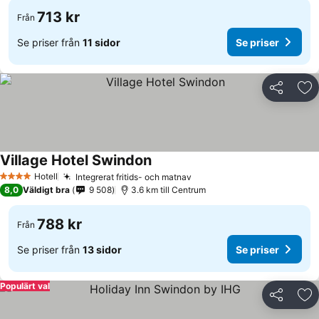
713 kr
Från
Se priser från
11 sidor
Se priser
Dela
Läg
Village Hotel Swindon
Se priser
Hotell
Integrerat fritids- och matnav
Se priser
4 Stjärnor
8,0
Väldigt bra
9 508
3.6 km till Centrum
788 kr
Från
Se priser från
13 sidor
Se priser
Populärt val
Dela
Läg