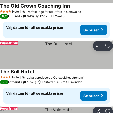
The Old Crown Coaching Inn
Se priser
Hotell
Perfekt läge för att utforska Cotswolds
Se priser
4 Stjärnor
8,7
Utmärkt
945
17.6 km till Centrum
Välj datum för att se exakta priser
Se priser
Populärt val
Dela
Läg
The Bull Hotel
Se priser
Hotell
Lokalt producerad Cotswold-gastronomi
Se priser
4 Stjärnor
8,6
Utmärkt
2 525
Fairford, 16.6 km till Swindon
Välj datum för att se exakta priser
Se priser
Populärt val