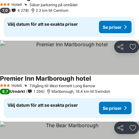
Se priser
Hotell
Säker parkering på området
Se priser
3 Stjärnor
7,0
4 278
2.3 km till Centrum
Välj datum för att se exakta priser
Se priser
Dela
Läg
Premier Inn Marlborough hotel
Se priser
Hotell
Tillgång till West Kennett Long Barrow
Se priser
3 Stjärnor
8,7
Utmärkt
1 294
Marlborough, 16.4 km till Swindon
Välj datum för att se exakta priser
Se priser
Dela
Läg