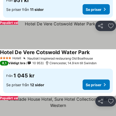
951 kr
Från
Se priser från
11 sidor
Se priser
Populärt val
Dela
Läg
Hotel De Vere Cotswold Water Park
Se priser
Hotell
Nautiskt inspirerad restaurang Old Boathouse
Se priser
4 Stjärnor
8,1
Väldigt bra
10 953
Cirencester, 14.9 km till Swindon
1 045 kr
Från
Se priser från
12 sidor
Se priser
Populärt val
Dela
Läg