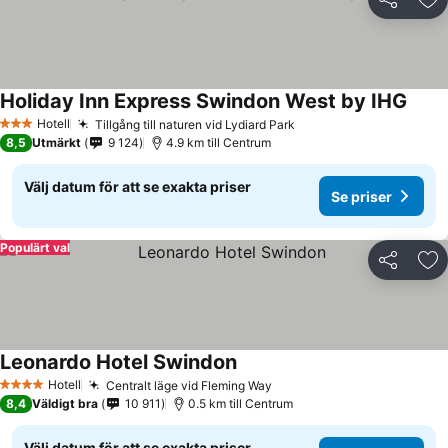
Dela
Läg
Holiday Inn Express Swindon West by IHG
Se pr
Hotell
Tillgång till naturen vid Lydiard Park
Se priser
3 Stjärnor
8,5
Utmärkt
9 124
4.9 km till Centrum
Välj datum för att se exakta priser
Se priser
Populärt val
Dela
Läg
Leonardo Hotel Swindon
Se priser
Hotell
Centralt läge vid Fleming Way
Se priser
4 Stjärnor
8,4
Väldigt bra
10 911
0.5 km till Centrum
Välj datum för att se exakta priser