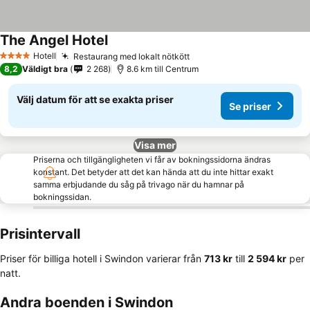
The Angel Hotel
Se priser
Hotell
Restaurang med lokalt nötkött
Se priser
4 Stjärnor
8,2
Väldigt bra
2 268
8.6 km till Centrum
Välj datum för att se exakta priser
Se priser
Visa mer
Priserna och tillgängligheten vi får av bokningssidorna ändras
konstant. Det betyder att det kan hända att du inte hittar exakt
samma erbjudande du såg på trivago när du hamnar på
bokningssidan.
Prisintervall
Priser för billiga hotell i Swindon varierar från
‎713 kr
till
‎2 594 kr
per
natt.
Andra boenden i Swindon