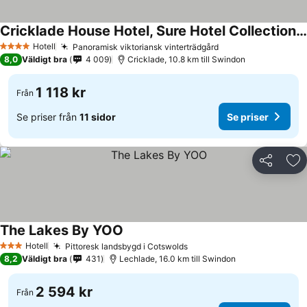
Cricklade House Hotel, Sure Hotel Collection by Best Western
Se priser
Hotell
Panoramisk viktoriansk vinterträdgård
Se priser
4 Stjärnor
8,0
Väldigt bra
4 009
Cricklade, 10.8 km till Swindon
1 118 kr
Från
Se priser från
11 sidor
Se priser
Dela
Läg
The Lakes By YOO
Se priser
Hotell
Pittoresk landsbygd i Cotswolds
Se priser
3 Stjärnor
8,2
Väldigt bra
431
Lechlade, 16.0 km till Swindon
2 594 kr
Från