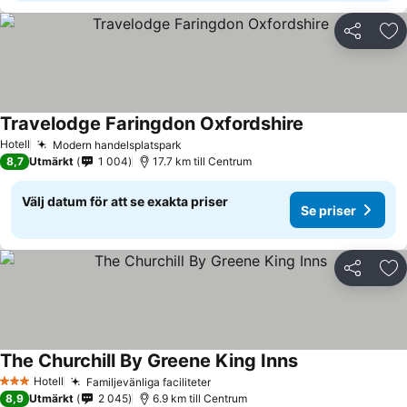
Dela
Läg
Travelodge Faringdon Oxfordshire
Se priser
Hotell
Modern handelsplatspark
Se priser
8,7
Utmärkt
1 004
17.7 km till Centrum
Välj datum för att se exakta priser
Se priser
Dela
Läg
The Churchill By Greene King Inns
Se priser
Hotell
Familjevänliga faciliteter
Se priser
3 Stjärnor
8,9
Utmärkt
2 045
6.9 km till Centrum