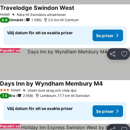
Travelodge Swindon West
Se priser
Hotell
Nära till Swindons attraktioner
Se priser
8,6
Utmärkt
1 085
2.0 km till Centrum
Välj datum för att se exakta priser
Se priser
Populärt val
Dela
Läg
Days Inn by Wyndham Membury M4
Se priser
Hotell
Utsikt över skog och vilda djur
Se priser
3 Stjärnor
7,5
Bra
2 658
Lambourn, 17.7 km till Swindon
Välj datum för att se exakta priser
Se priser
Populärt val