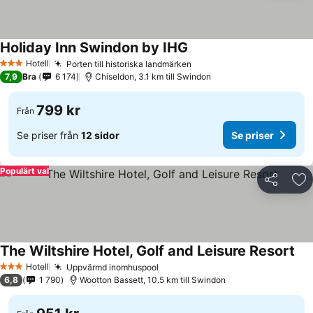
Holiday Inn Swindon by IHG
Se priser
Hotell
Porten till historiska landmärken
Se priser
3 Stjärnor
7,9
Bra
6 174
Chiseldon, 3.1 km till Swindon
799 kr
Från
Se priser från
12 sidor
Se priser
Populärt val
Dela
Läg
The Wiltshire Hotel, Golf and Leisure Resort
Se 
Hotell
Uppvärmd inomhuspool
Se priser
3 Stjärnor
6,8
1 790
Wootton Bassett, 10.5 km till Swindon