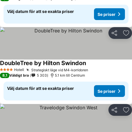
Välj datum för att se exakta priser
Se priser
Dela
Läg
DoubleTree by Hilton Swindon
Se priser
Hotell
Strategiskt läge vid M4-korridoren
Se priser
4 Stjärnor
8,1
Väldigt bra
5 303
5.1 km till Centrum
Välj datum för att se exakta priser
Se priser
Dela
Läg