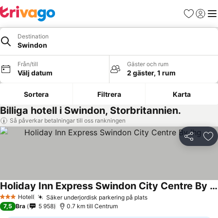
Favoriter
Logga 
Me
Destination
Swindon
Från/till
Gäster och rum
Välj datum
2 gäster, 1 rum
Sortera
Filtrera
Karta
Billiga hotell i Swindon, Storbritannien.
Så påverkar betalningar till oss rankningen
Dela
Läg
Holiday Inn Express Swindon City Centre By Ihg
Se priser
Hotell
Säker underjordisk parkering på plats
Se priser
3 Stjärnor
7,5
Bra
5 958
0.7 km till Centrum