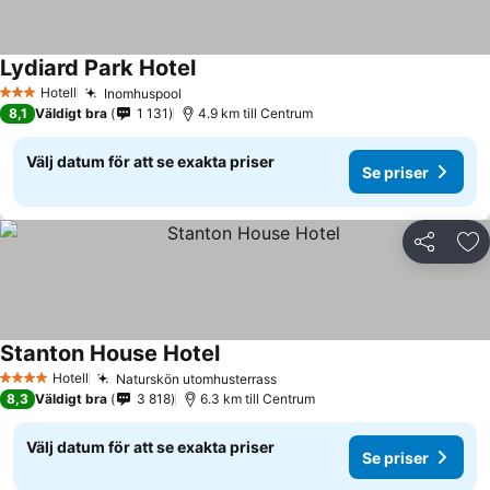
Lydiard Park Hotel
Se priser
Hotell
Inomhuspool
Se priser
3 Stjärnor
8,1
Väldigt bra
1 131
4.9 km till Centrum
Välj datum för att se exakta priser
Se priser
Dela
Läg
Stanton House Hotel
Se priser
Hotell
Naturskön utomhusterrass
Se priser
4 Stjärnor
8,3
Väldigt bra
3 818
6.3 km till Centrum
Välj datum för att se exakta priser
Se priser