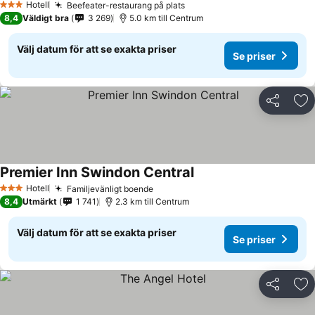
Hotell
Beefeater-restaurang på plats
Se priser
3 Stjärnor
8,4
Väldigt bra
3 269
5.0 km till Centrum
Välj datum för att se exakta priser
Se priser
Dela
Läg
Premier Inn Swindon Central
Se priser
Hotell
Familjevänligt boende
Se priser
3 Stjärnor
8,4
Utmärkt
1 741
2.3 km till Centrum
Välj datum för att se exakta priser
Se priser
Dela
Läg