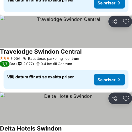
Se priser
Dela
Läg
Travelodge Swindon Central
Se priser
Hotell
Rabatterad parkering i centrum
Se priser
3 Stjärnor
7,7
Bra
2 077
0.4 km till Centrum
Välj datum för att se exakta priser
Se priser
Dela
Läg
Delta Hotels Swindon
Se priser