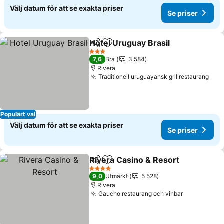
Välj datum för att se exakta priser
Se priser
Hotel Uruguay Brasil
Dela
Lägg till i Mina Favoriter
Se pri
3 Stjärnor
7,6
Bra
3 584
Rivera
Traditionell uruguayansk grillrestaurang
Se p
Populärt val
Välj datum för att se exakta priser
Se priser
Rivera Casino & Resort
Dela
Lägg till i Mina Favoriter
Se 
4 Stjärnor
9,0
Utmärkt
5 528
Rivera
Gaucho restaurang och vinbar
Se priser