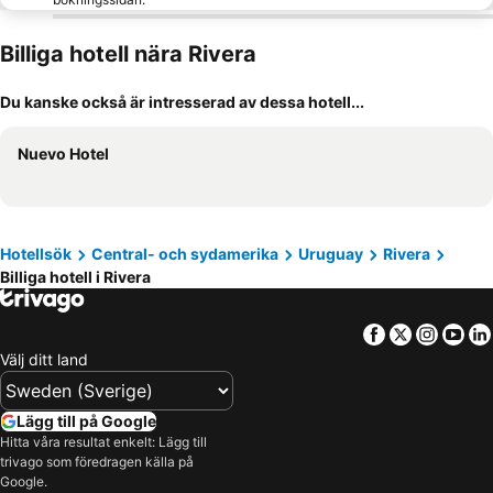
Billiga hotell nära Rivera
Du kanske också är intresserad av dessa hotell...
Nuevo Hotel
Hotellsök
Central- och sydamerika
Uruguay
Rivera
Billiga hotell i Rivera
Facebook
Twitter
Insta
Yo
Välj ditt land
Lägg till på Google
Hitta våra resultat enkelt: Lägg till
trivago som föredragen källa på
Google.