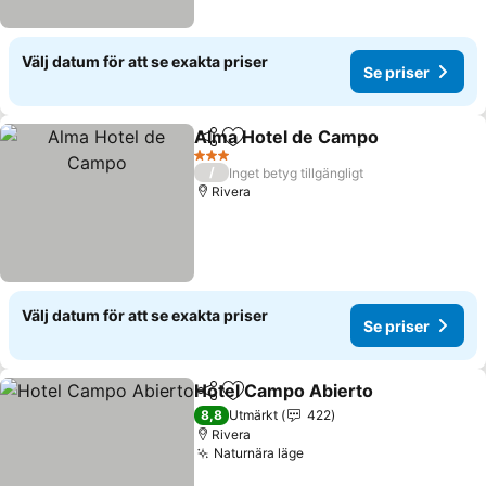
Välj datum för att se exakta priser
Se priser
Alma Hotel de Campo
Dela
Lägg till i Mina Favoriter
Se p
3 Stjärnor
/
Inget betyg tillgängligt
Rivera
Välj datum för att se exakta priser
Se priser
Hotel Campo Abierto
Dela
Lägg till i Mina Favoriter
Se pr
8,8
Utmärkt
422
Rivera
Naturnära läge
Se priser