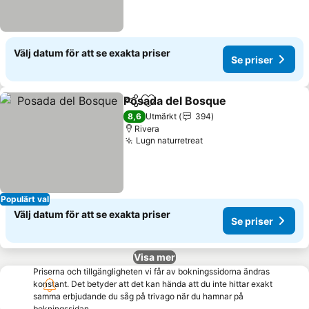
Välj datum för att se exakta priser
Se priser
Posada del Bosque
Dela
Lägg till i Mina Favoriter
Se pris
8,6
Utmärkt
394
Rivera
Lugn naturretreat
Se priser
Populärt val
Välj datum för att se exakta priser
Se priser
Visa mer
Priserna och tillgängligheten vi får av bokningssidorna ändras
konstant. Det betyder att det kan hända att du inte hittar exakt
samma erbjudande du såg på trivago när du hamnar på
bokningssidan.