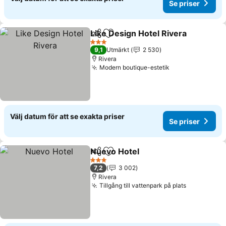
Se priser
Like Design Hotel Rivera
Dela
Lägg till i Mina Favoriter
S
3 Stjärnor
9,1
Utmärkt
2 530
Rivera
Modern boutique-estetik
Se priser
Välj datum för att se exakta priser
Se priser
Nuevo Hotel
Dela
Lägg till i Mina Favoriter
Se priser
3 Stjärnor
7,2
3 002
Rivera
Tillgång till vattenpark på plats
Se priser