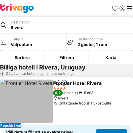
Favoriter
Logga 
Me
Destination
Rivera
Från/till
Gäster och rum
Välj datum
2 gäster, 1 rum
Sortera
Filtrera
Karta
Billiga hotell i Rivera, Uruguay.
Så påverkar betalningar till oss rankningen
Frontier Hotel Rivera
Dela
Lägg till i Mina Favoriter
Se pr
4 Stjärnor
9,2
Utmärkt
5 893
Rivera
Omfattande tropisk frukostbuffé
Se priser
Populärt val
Välj datum för att se exakta priser