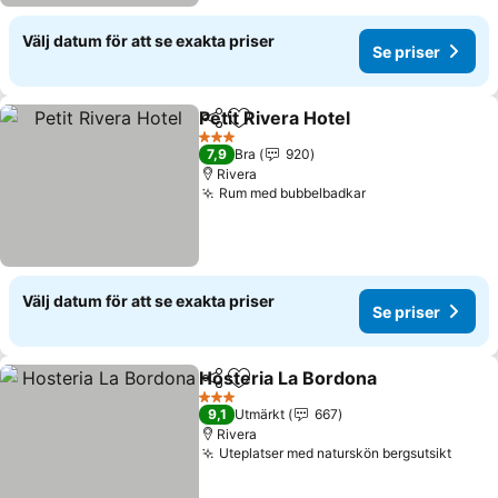
Välj datum för att se exakta priser
Se priser
Petit Rivera Hotel
Dela
Lägg till i Mina Favoriter
Se priser
3 Stjärnor
7,9
Bra
920
Rivera
Rum med bubbelbadkar
Se priser
Välj datum för att se exakta priser
Se priser
Hosteria La Bordona
Dela
Lägg till i Mina Favoriter
Se pri
3 Stjärnor
9,1
Utmärkt
667
Rivera
Uteplatser med naturskön bergsutsikt
Se pr