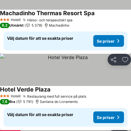
Machadinho Thermas Resort Spa
Hotell
Hälso- och terapeutiskt spa
3 Stjärnor
9,2
Utmärkt
5 378
Machadinho
Välj datum för att se exakta priser
Se priser
Dela
Läg
Hotel Verde Plaza
Hotell
Restaurang med full service på plats
3 Stjärnor
7,8
Bra
5 791
Santana do Livramento
Välj datum för att se exakta priser
Se priser