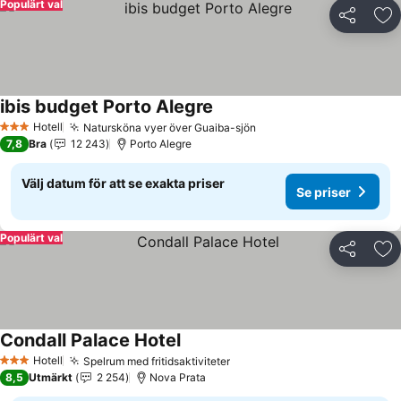
Populärt val
Dela
Läg
ibis budget Porto Alegre
Hotell
Natursköna vyer över Guaiba-sjön
3 Stjärnor
7,8
Bra
12 243
Porto Alegre
Välj datum för att se exakta priser
Se priser
Populärt val
Dela
Läg
Condall Palace Hotel
Hotell
Spelrum med fritidsaktiviteter
3 Stjärnor
8,5
Utmärkt
2 254
Nova Prata