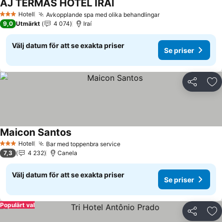
AJ TERMAS HOTEL IRAÍ
Hotell
Avkopplande spa med olika behandlingar
3 Stjärnor
9,0
Utmärkt
4 074
Iraí
Välj datum för att se exakta priser
Se priser
Dela
Läg
Maicon Santos
Hotell
Bar med toppenbra service
3 Stjärnor
7,3
4 232
Canela
Välj datum för att se exakta priser
Se priser
Populärt val
Dela
Läg