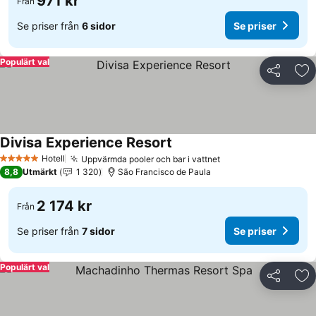
971 kr
Från
Se priser från
6 sidor
Se priser
Populärt val
Dela
Läg
Divisa Experience Resort
Hotell
Uppvärmda pooler och bar i vattnet
5 Stjärnor
8,8
Utmärkt
1 320
São Francisco de Paula
2 174 kr
Från
Se priser från
7 sidor
Se priser
Populärt val
Dela
Läg