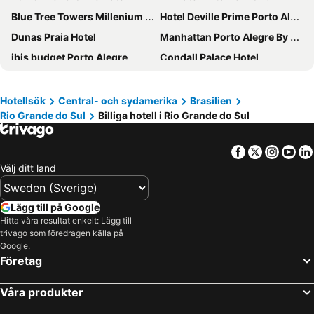
Blue Tree Towers Millenium Porto Alegre
Hotel Deville Prime Porto Alegre
Dunas Praia Hotel
Manhattan Porto Alegre By Mercure
ibis budget Porto Alegre
Condall Palace Hotel
Emirates Hotel & Suites
Hotel Colline de France
Guarita Park Hotel
Tri Hotel Executive Osório
Hotellsök
Central- och sydamerika
Brasilien
Rio Grande do Sul
Billiga hotell i Rio Grande do Sul
Intercity Porto Alegre Praia de Belas
OYO Hotel Lancaster, Porto Alegre
Tri Hotel Vittoria Bento
Hotel Laghetto Gramado
Facebook
Twitter
Insta
Yo
ibis Porto Alegre Aeroporto
Hotel Laghetto Stilo Borges
Välj ditt land
Hotel Minuano Express
Locanda Hotel
Master Express Cidade Baixa
Tri Hotel Vittoria Bento
Lägg till på Google
Art Hotel Transamerica Collection
A Furninha Hotel
Hitta våra resultat enkelt: Lägg till
trivago som föredragen källa på
Hotel Costa Dalpiaz
Hotel Glamour da Serra
Google.
Företag
Swan Generation Porto Alegre
Executivos Hotel
Hotel Ibiá
Eleganz Hostel & Suites
Våra produkter
Motel Porto dos Casais
Hotel Masseilot