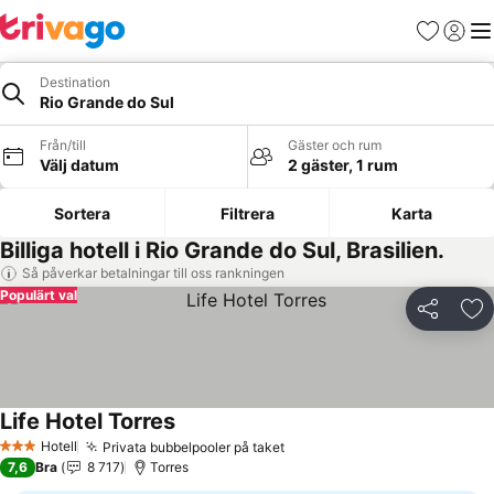
Favoriter
Logga 
Me
Destination
Rio Grande do Sul
Från/till
Gäster och rum
Välj datum
2 gäster, 1 rum
Sortera
Filtrera
Karta
Billiga hotell i Rio Grande do Sul, Brasilien.
Så påverkar betalningar till oss rankningen
Populärt val
Dela
Läg
Life Hotel Torres
Hotell
Privata bubbelpooler på taket
3 Stjärnor
7,6
Bra
8 717
Torres