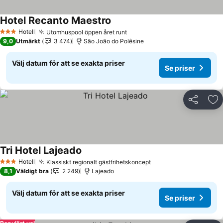
Hotel Recanto Maestro
Hotell
Utomhuspool öppen året runt
3 Stjärnor
9,0
Utmärkt
3 474
São João do Polêsine
Välj datum för att se exakta priser
Se priser
Dela
Läg
Tri Hotel Lajeado
Hotell
Klassiskt regionalt gästfrihetskoncept
3 Stjärnor
8,1
Väldigt bra
2 249
Lajeado
Välj datum för att se exakta priser
Se priser