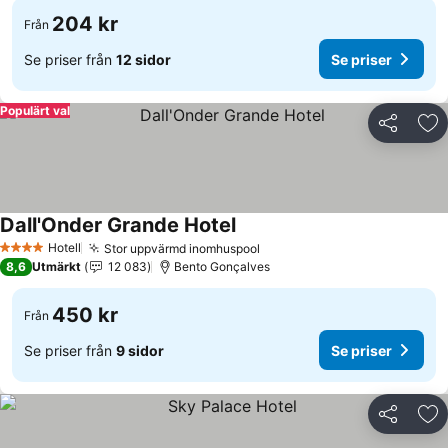
204 kr
Från
Se priser från
12 sidor
Se priser
Populärt val
Dela
Läg
Dall'Onder Grande Hotel
Hotell
Stor uppvärmd inomhuspool
4 Stjärnor
8,6
Utmärkt
12 083
Bento Gonçalves
450 kr
Från
Se priser från
9 sidor
Se priser
Dela
Läg