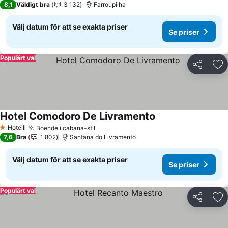
8,1
Väldigt bra
3 132
Farroupilha
Välj datum för att se exakta priser
Se priser
Populärt val
Dela
Läg
Hotel Comodoro De Livramento
Hotell
Boende i cabana-stil
1 Stjärnor
7,6
Bra
1 802
Santana do Livramento
Välj datum för att se exakta priser
Se priser
Populärt val
Dela
Läg