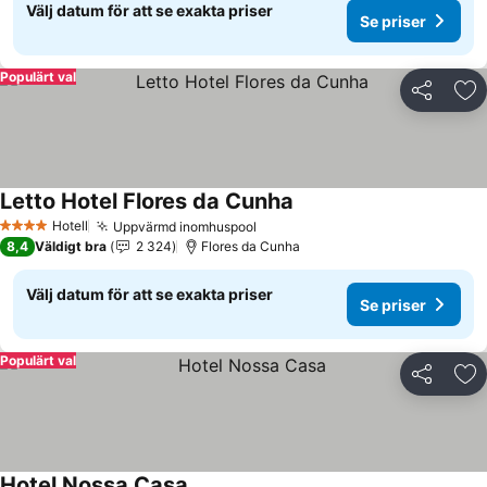
Välj datum för att se exakta priser
Se priser
Populärt val
Dela
Läg
Letto Hotel Flores da Cunha
Hotell
Uppvärmd inomhuspool
4 Stjärnor
8,4
Väldigt bra
2 324
Flores da Cunha
Välj datum för att se exakta priser
Se priser
Populärt val
Dela
Läg
Hotel Nossa Casa