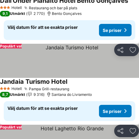
Dall'Onder Planalto Hotel Bento Gonçalves
Hotell
Restaurang och bar på plats
3 Stjärnor
9,1
Utmärkt
2 770
Bento Gonçalves
Välj datum för att se exakta priser
Se priser
Populärt val
Dela
Läg
Jandaia Turismo Hotel
Hotell
Pampa Grill-restaurang
3 Stjärnor
8,7
Utmärkt
9 316
Santana do Livramento
Välj datum för att se exakta priser
Se priser
Populärt val
Dela
Läg