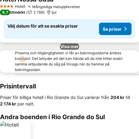
Hotell
Mångsidiga matupplevelser
4 Stjärnor
8,7
Utmärkt
2 766
Ijuí
Välj datum för att se exakta priser
Se priser
Visa mer
Priserna och tillgängligheten vi får av bokningssidorna ändras
konstant. Det betyder att det kan hända att du inte hittar exakt
samma erbjudande du såg på trivago när du hamnar på
bokningssidan.
Prisintervall
Priser för billiga hotell i Rio Grande do Sul varierar från
‎204 kr
till
‎2 174 kr
per natt.
Andra boenden i Rio Grande do Sul