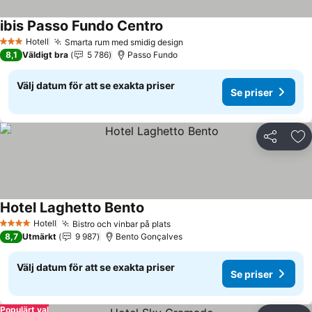
ibis Passo Fundo Centro
Hotell
Smarta rum med smidig design
3 Stjärnor
8,1
Väldigt bra
5 786
Passo Fundo
Välj datum för att se exakta priser
Se priser
Dela
Läg
Hotel Laghetto Bento
Hotell
Bistro och vinbar på plats
4 Stjärnor
8,7
Utmärkt
9 987
Bento Gonçalves
Välj datum för att se exakta priser
Se priser
Populärt val