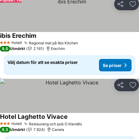
Populärt val
Dela
Läg
ibis Erechim
Hotell
Regional mat på Ibis Kitchen
3 Stjärnor
9,0
Utmärkt
2 161
Erechim
Välj datum för att se exakta priser
Se priser
Dela
Läg
Hotel Laghetto Vivace
Hotell
Restaurang och pub O Irlandês
3 Stjärnor
9,3
Utmärkt
7 824
Canela