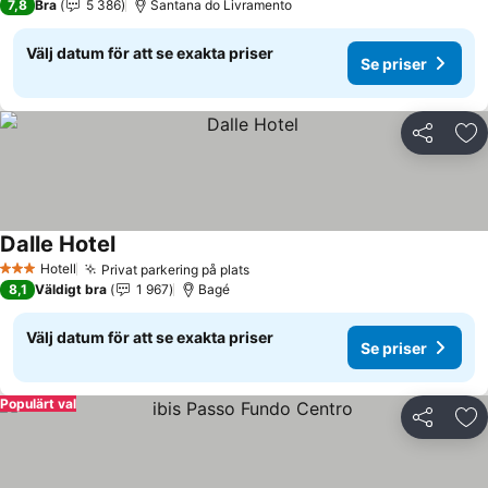
7,8
Bra
5 386
Santana do Livramento
Välj datum för att se exakta priser
Se priser
Dela
Läg
Dalle Hotel
Hotell
Privat parkering på plats
3 Stjärnor
8,1
Väldigt bra
1 967
Bagé
Välj datum för att se exakta priser
Se priser
Populärt val
Dela
Läg