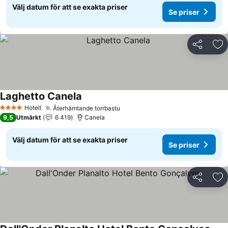
Välj datum för att se exakta priser
Se priser
Dela
Läg
Laghetto Canela
Hotell
Återhämtande torrbastu
4 Stjärnor
9,5
Utmärkt
6 419
Canela
Välj datum för att se exakta priser
Se priser
Dela
Läg