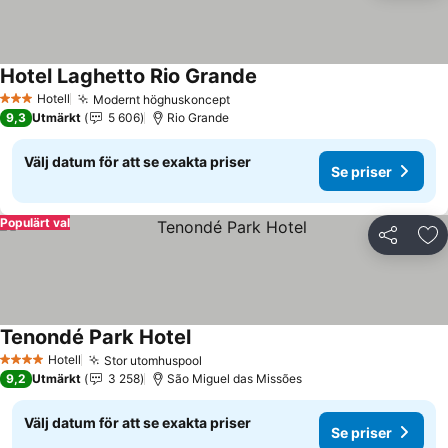
Hotel Laghetto Rio Grande
Hotell
Modernt höghuskoncept
3 Stjärnor
9,3
Utmärkt
5 606
Rio Grande
Välj datum för att se exakta priser
Se priser
Populärt val
Dela
Läg
Tenondé Park Hotel
Hotell
Stor utomhuspool
4 Stjärnor
9,2
Utmärkt
3 258
São Miguel das Missões
Välj datum för att se exakta priser
Se priser