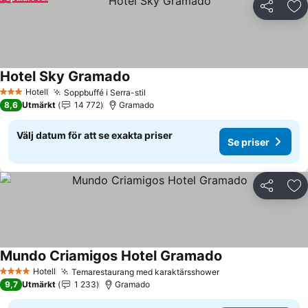
Dela
Läg
Hotel Sky Gramado
Hotell
Soppbuffé i Serra-stil
3 Stjärnor
8,6
Utmärkt
14 772
Gramado
Välj datum för att se exakta priser
Se priser
Dela
Läg
Mundo Criamigos Hotel Gramado
Hotell
Temarestaurang med karaktärsshower
4 Stjärnor
9,7
Utmärkt
1 233
Gramado