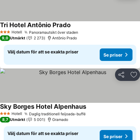
Tri Hotel Antônio Prado
Hotell
Panoramautsikt över staden
3 Stjärnor
9,0
Utmärkt
2 273
Antônio Prado
Välj datum för att se exakta priser
Se priser
Dela
Läg
Sky Borges Hotel Alpenhaus
Hotell
Daglig traditionell feijoada-buffé
3 Stjärnor
8,7
Utmärkt
5 001
Gramado
Välj datum för att se exakta priser
Se priser