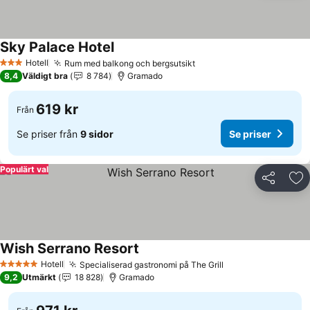
Sky Palace Hotel
Hotell
Rum med balkong och bergsutsikt
3 Stjärnor
8,4
Väldigt bra
8 784
Gramado
619 kr
Från
Se priser från
9 sidor
Se priser
Populärt val
Dela
Läg
Wish Serrano Resort
Hotell
Specialiserad gastronomi på The Grill
5 Stjärnor
9,2
Utmärkt
18 828
Gramado