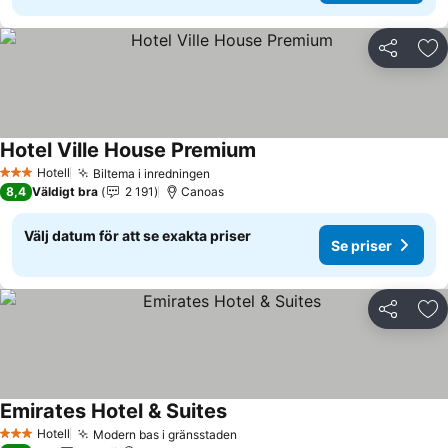
Dela
Läg
Hotel Ville House Premium
Hotell
Biltema i inredningen
3 Stjärnor
8,4
Väldigt bra
2 191
Canoas
Välj datum för att se exakta priser
Se priser
Dela
Läg
Emirates Hotel & Suites
Hotell
Modern bas i gränsstaden
3 Stjärnor