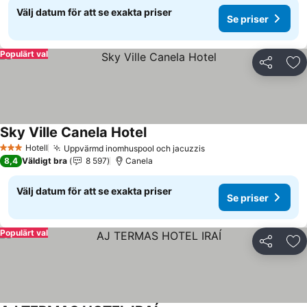
Välj datum för att se exakta priser
Se priser
Populärt val
Dela
Läg
Sky Ville Canela Hotel
Hotell
Uppvärmd inomhuspool och jacuzzis
3 Stjärnor
8,4
Väldigt bra
8 597
Canela
Välj datum för att se exakta priser
Se priser
Populärt val
Dela
Läg