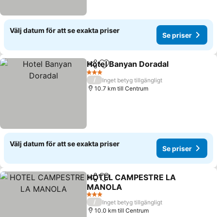
Välj datum för att se exakta priser
Se priser
Hotel Banyan Doradal
Dela
Lägg till i Mina Favoriter
Se p
3 Stjärnor
/
Inget betyg tillgängligt
10.7 km till Centrum
Välj datum för att se exakta priser
Se priser
HOTEL CAMPESTRE LA
Dela
Lägg till i Mina Favoriter
MANOLA
Se priser
3 Stjärnor
/
Inget betyg tillgängligt
10.0 km till Centrum