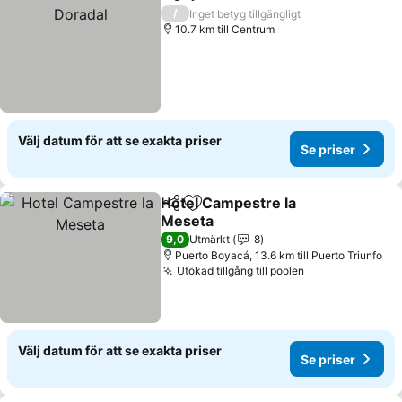
Dela
Lägg till i Mina Favoriter
Se 
/
Inget betyg tillgängligt
10.7 km till Centrum
Välj datum för att se exakta priser
Se priser
Hotel Campestre la
Dela
Lägg till i Mina Favoriter
Meseta
Se priser
9,0
Utmärkt
8
Puerto Boyacá, 13.6 km till Puerto Triunfo
Utökad tillgång till poolen
Se priser
Välj datum för att se exakta priser
Se priser