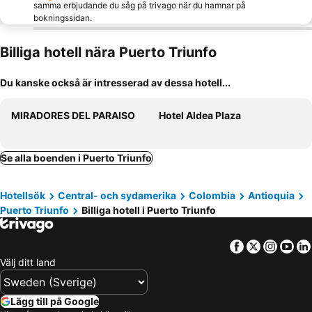
samma erbjudande du såg på trivago när du hamnar på
bokningssidan.
Billiga hotell nära Puerto Triunfo
Du kanske också är intresserad av dessa hotell...
MIRADORES DEL PARAISO
Hotel Aldea Plaza
Se alla boenden i Puerto Triunfo
Hotellsök
Central- och sydamerika
Colombia
Antioquia
Puerto Triunfo
Billiga hotell i Puerto Triunfo
Facebook
Twitter
Insta
Yo
Välj ditt land
Lägg till på Google