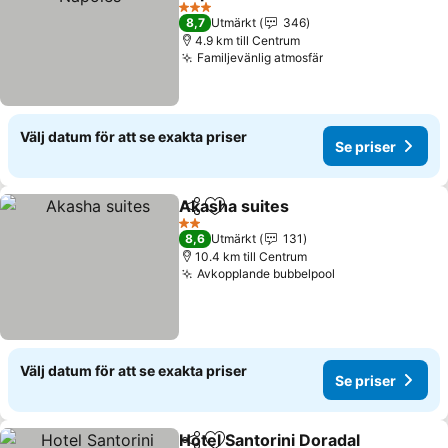
Se priser
3 Stjärnor
8,7
Utmärkt
346
4.9 km till Centrum
Familjevänlig atmosfär
Se priser
Välj datum för att se exakta priser
Se priser
Akasha suites
Dela
Lägg till i Mina Favoriter
Se priser
2 Stjärnor
8,6
Utmärkt
131
10.4 km till Centrum
Avkopplande bubbelpool
Se priser
Välj datum för att se exakta priser
Se priser
Hotel Santorini Doradal