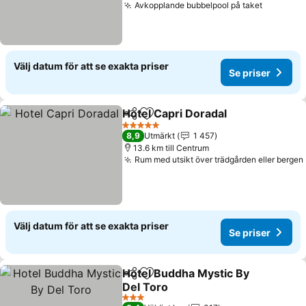
Avkopplande bubbelpool på taket
Se prise
Välj datum för att se exakta priser
Se priser
Hotel Capri Doradal
Dela
Lägg till i Mina Favoriter
Se pris
5 Stjärnor
8,9
Utmärkt
1 457
13.6 km till Centrum
Rum med utsikt över trädgården eller bergen
Välj datum för att se exakta priser
Se priser
Hotel Buddha Mystic By
Dela
Lägg till i Mina Favoriter
Del Toro
Se priser
3 Stjärnor