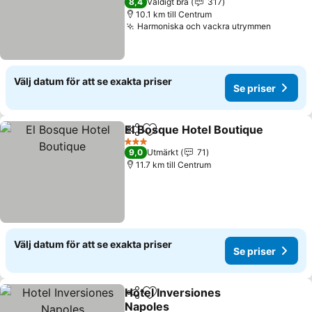
8,4
Väldigt bra
317
10.1 km till Centrum
Harmoniska och vackra utrymmen
Se prise
Välj datum för att se exakta priser
Se priser
El Bosque Hotel Boutique
Dela
Lägg till i Mina Favoriter
3 Stjärnor
9,0
Utmärkt
71
11.7 km till Centrum
Välj datum för att se exakta priser
Se priser
Hotel Inversiones
Dela
Lägg till i Mina Favoriter
Napoles