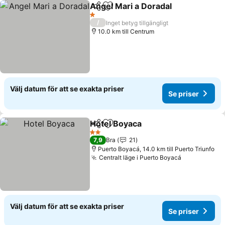
Angel Mari a Doradal
Dela
Lägg till i Mina Favoriter
Se pr
1 Stjärnor
/
Inget betyg tillgängligt
10.0 km till Centrum
Välj datum för att se exakta priser
Se priser
Hotel Boyaca
Dela
Lägg till i Mina Favoriter
Se priser
2 Stjärnor
7,9
Bra
21
Puerto Boyacá, 14.0 km till Puerto Triunfo
Centralt läge i Puerto Boyacá
Se priser
Välj datum för att se exakta priser
Se priser