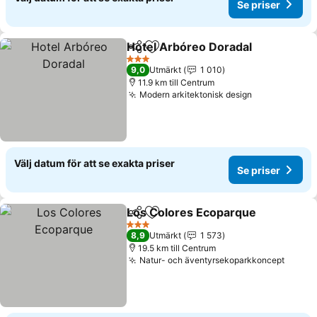
Se priser
Hotel Arbóreo Doradal
Dela
Lägg till i Mina Favoriter
Se 
3 Stjärnor
9,0
Utmärkt
1 010
11.9 km till Centrum
Modern arkitektonisk design
Se priser
Välj datum för att se exakta priser
Se priser
Los Colores Ecoparque
Dela
Lägg till i Mina Favoriter
Se 
3 Stjärnor
8,9
Utmärkt
1 573
19.5 km till Centrum
Natur- och äventyrsekoparkkoncept
Se pri