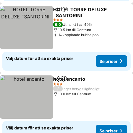
HOTEL TORRE DELUXE
Dela
Lägg till i Mina Favoriter
¨SANTORINI¨
Se priser
3 Stjärnor
9,0
Utmärkt
496
10.5 km till Centrum
Avkopplande bubbelpool
Se priser
Välj datum för att se exakta priser
Se priser
hotel encanto
Dela
Lägg till i Mina Favoriter
Se priser
3 Stjärnor
/
Inget betyg tillgängligt
10.0 km till Centrum
Välj datum för att se exakta priser
Se priser