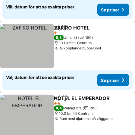
Välj datum för att se exakta priser
Se priser
ZAFIRO HOTEL
Dela
Lägg till i Mina Favoriter
Se priser
1 Stjärnor
8,8
Utmärkt
150
10.1 km till Centrum
Avkopplande bubbelpool
Se priser
Välj datum för att se exakta priser
Se priser
HOTEL EL EMPERADOR
Dela
Lägg till i Mina Favoriter
Se
2 Stjärnor
8,4
Väldigt bra
205
10.0 km till Centrum
Rum med djurtema på väggarna
Se priser