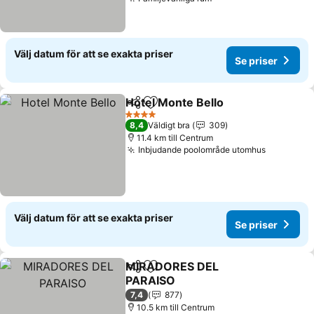
Se priser
Välj datum för att se exakta priser
Se priser
Hotel Monte Bello
Dela
Lägg till i Mina Favoriter
Se prise
4 Stjärnor
8,4
Väldigt bra
309
11.4 km till Centrum
Inbjudande poolområde utomhus
Se priser
Välj datum för att se exakta priser
Se priser
MIRADORES DEL
Dela
Lägg till i Mina Favoriter
PARAISO
Se priser
7,4
877
10.5 km till Centrum