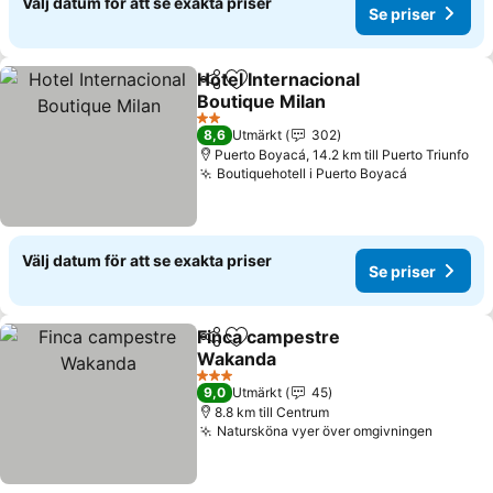
Välj datum för att se exakta priser
Se priser
Hotel Internacional
Dela
Lägg till i Mina Favoriter
Boutique Milan
Se priser
2 Stjärnor
8,6
Utmärkt
302
Puerto Boyacá, 14.2 km till Puerto Triunfo
Boutiquehotell i Puerto Boyacá
Se priser
Välj datum för att se exakta priser
Se priser
Finca campestre
Dela
Lägg till i Mina Favoriter
Wakanda
Se priser
3 Stjärnor
9,0
Utmärkt
45
8.8 km till Centrum
Natursköna vyer över omgivningen
Se pris