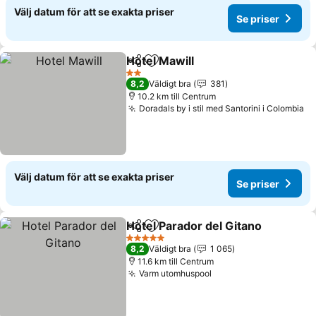
Välj datum för att se exakta priser
Se priser
Hotel Mawill
Dela
Lägg till i Mina Favoriter
Se priser
2 Stjärnor
8,2
Väldigt bra
381
10.2 km till Centrum
Doradals by i stil med Santorini i Colombia
Se
Välj datum för att se exakta priser
Se priser
Hotel Parador del Gitano
Dela
Lägg till i Mina Favoriter
S
5 Stjärnor
8,2
Väldigt bra
1 065
11.6 km till Centrum
Varm utomhuspool
Se priser