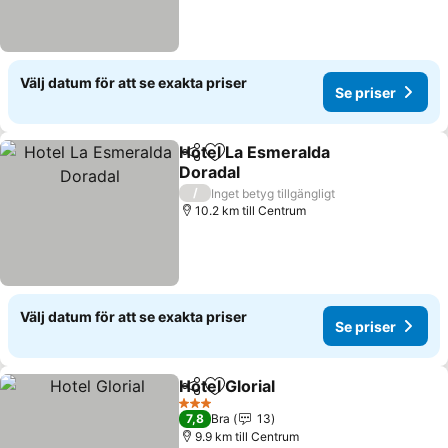
Välj datum för att se exakta priser
Se priser
Hotel La Esmeralda
Dela
Lägg till i Mina Favoriter
Doradal
Se priser
/
Inget betyg tillgängligt
10.2 km till Centrum
Välj datum för att se exakta priser
Se priser
Hotel Glorial
Dela
Lägg till i Mina Favoriter
Se priser
3 Stjärnor
7,8
Bra
13
9.9 km till Centrum