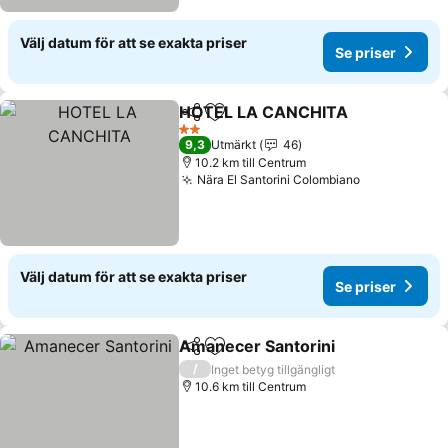
Välj datum för att se exakta priser
Se priser
HOTEL LA CANCHITA
Dela
Lägg till i Mina Favoriter
Se p
2 Stjärnor
9,3
Utmärkt
46
10.2 km till Centrum
Nära El Santorini Colombiano
Se priser
Välj datum för att se exakta priser
Se priser
Amanecer Santorini
Dela
Lägg till i Mina Favoriter
Se pri
/
Inget betyg tillgängligt
10.6 km till Centrum