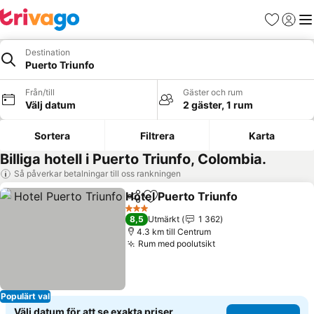
Favoriter
Logga 
Me
Destination
Puerto Triunfo
Från/till
Gäster och rum
Välj datum
2 gäster, 1 rum
Sortera
Filtrera
Karta
Billiga hotell i Puerto Triunfo, Colombia.
Så påverkar betalningar till oss rankningen
Hotel Puerto Triunfo
Dela
Lägg till i Mina Favoriter
Se pri
3 Stjärnor
8,5
Utmärkt
1 362
4.3 km till Centrum
Rum med poolutsikt
Se priser
Populärt val
Välj datum för att se exakta priser