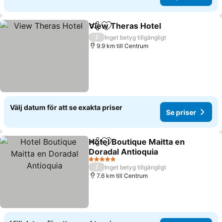
View Theras Hotel
Dela
Lägg till i Mina Favoriter
Se prise
/
Inget betyg tillgängligt
9.9 km till Centrum
Välj datum för att se exakta priser
Se priser
Hotel Boutique Maitta en
Dela
Lägg till i Mina Favoriter
Doradal Antioquia
Se priser
5 Stjärnor
/
Inget betyg tillgängligt
7.6 km till Centrum