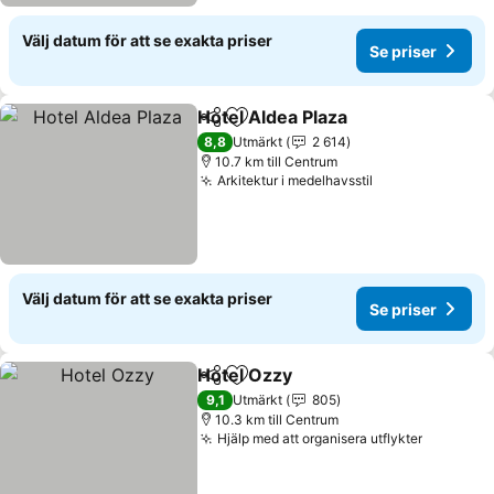
Välj datum för att se exakta priser
Se priser
Hotel Aldea Plaza
Dela
Lägg till i Mina Favoriter
Se priser
8,8
Utmärkt
2 614
10.7 km till Centrum
Arkitektur i medelhavsstil
Se priser
Välj datum för att se exakta priser
Se priser
Hotel Ozzy
Dela
Lägg till i Mina Favoriter
Se priser
9,1
Utmärkt
805
10.3 km till Centrum
Hjälp med att organisera utflykter
Se prise