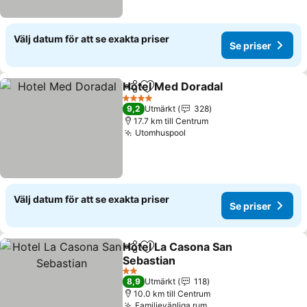
Välj datum för att se exakta priser
Se priser
Hotel Med Doradal
Dela
Lägg till i Mina Favoriter
Se prise
4 Stjärnor
9,2
Utmärkt
328
17.7 km till Centrum
Utomhuspool
Se priser
Välj datum för att se exakta priser
Se priser
Hotel La Casona San
Dela
Lägg till i Mina Favoriter
Sebastian
Se priser
2 Stjärnor
8,9
Utmärkt
118
10.0 km till Centrum
Familjevänliga rum