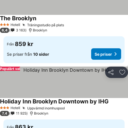
The Brooklyn
Hotell
Träningsstudio på plats
3 Stjärnor
6,4
3 163
Brooklyn
859 kr
Från
Se priser från
10 sidor
Se priser
Populärt val
Dela
Läg
Holiday Inn Brooklyn Downtown by IHG
Hotell
Uppvärmd inomhuspool
3 Stjärnor
7,4
11 925
Brooklyn
863 kr
Från