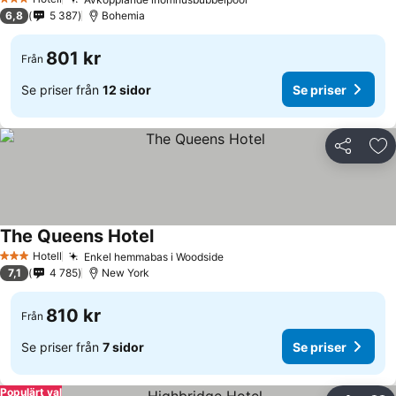
3 Stjärnor
6,8
5 387
Bohemia
801 kr
Från
Se priser från
12 sidor
Se priser
Dela
Läg
The Queens Hotel
Hotell
Enkel hemmabas i Woodside
3 Stjärnor
7,1
4 785
New York
810 kr
Från
Se priser från
7 sidor
Se priser
Populärt val