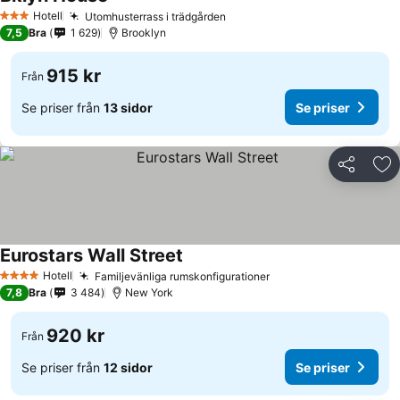
Hotell
Utomhusterrass i trädgården
3 Stjärnor
7,5
Bra
1 629
Brooklyn
915 kr
Från
Se priser från
13 sidor
Se priser
Dela
Läg
Eurostars Wall Street
Hotell
Familjevänliga rumskonfigurationer
4 Stjärnor
7,8
Bra
3 484
New York
920 kr
Från
Se priser från
12 sidor
Se priser