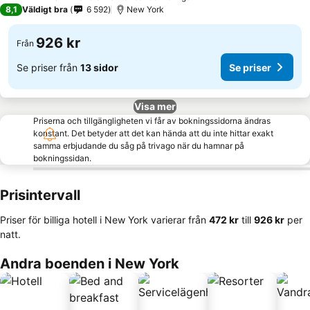
4 Stjärnor
8,1
Väldigt bra
6 592
New York
926 kr
Från
Se priser från
13 sidor
Se priser
Visa mer
Priserna och tillgängligheten vi får av bokningssidorna ändras
konstant. Det betyder att det kan hända att du inte hittar exakt
samma erbjudande du såg på trivago när du hamnar på
bokningssidan.
Prisintervall
Priser för billiga hotell i New York varierar från
‎472 kr
till
‎926 kr
per
natt.
Andra boenden i New York