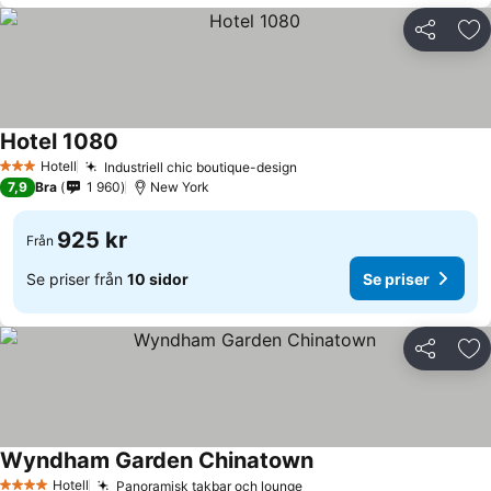
Dela
Läg
Hotel 1080
Hotell
Industriell chic boutique-design
3 Stjärnor
7,9
Bra
1 960
New York
925 kr
Från
Se priser från
10 sidor
Se priser
Dela
Läg
Wyndham Garden Chinatown
Hotell
Panoramisk takbar och lounge