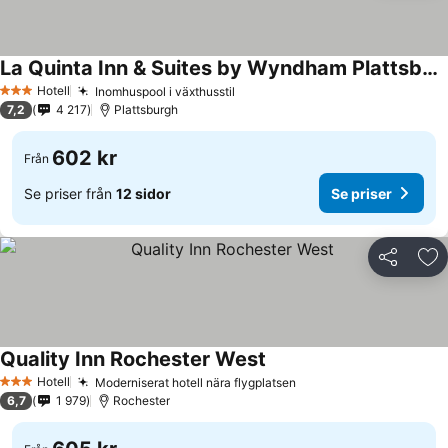
La Quinta Inn & Suites by Wyndham Plattsburgh
Hotell
Inomhuspool i växthusstil
3 Stjärnor
7,2
4 217
Plattsburgh
602 kr
Från
Se priser från
12 sidor
Se priser
Dela
Läg
Quality Inn Rochester West
Hotell
Moderniserat hotell nära flygplatsen
3 Stjärnor
6,7
1 979
Rochester