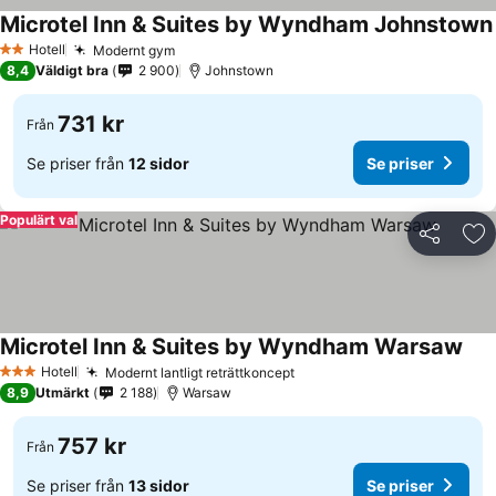
Microtel Inn & Suites by Wyndham Johnstown
Hotell
Modernt gym
2 Stjärnor
8,4
Väldigt bra
2 900
Johnstown
731 kr
Från
Se priser från
12 sidor
Se priser
Populärt val
Dela
Läg
Microtel Inn & Suites by Wyndham Warsaw
Hotell
Modernt lantligt reträttkoncept
3 Stjärnor
8,9
Utmärkt
2 188
Warsaw
757 kr
Från
Se priser från
13 sidor
Se priser