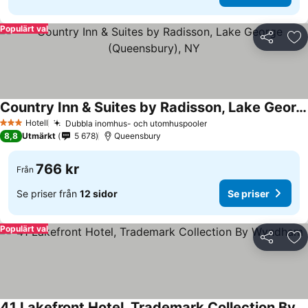
Populärt val
Dela
Läg
Country Inn & Suites by Radisson, Lake George (Queensbury), NY
Hotell
Dubbla inomhus- och utomhuspooler
3 Stjärnor
8,8
Utmärkt
5 678
Queensbury
766 kr
Från
Se priser från
12 sidor
Se priser
Populärt val
Dela
Läg
41 Lakefront Hotel, Trademark Collection By Wyndham