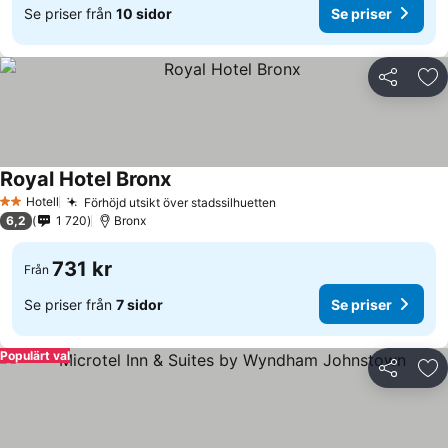
Se priser från
10 sidor
Se priser
Dela
Läg
Royal Hotel Bronx
Hotell
Förhöjd utsikt över stadssilhuetten
2 Stjärnor
6,2
1 720
Bronx
731 kr
Från
Se priser från
7 sidor
Se priser
Populärt val
Dela
Läg