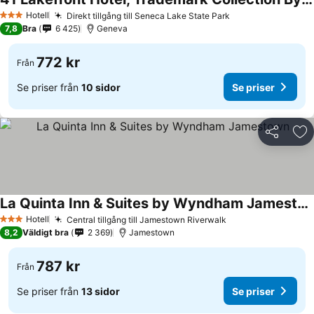
Hotell
Direkt tillgång till Seneca Lake State Park
3 Stjärnor
7,8
Bra
6 425
Geneva
772 kr
Från
Se priser från
10 sidor
Se priser
Dela
Läg
La Quinta Inn & Suites by Wyndham Jamestown
Hotell
Central tillgång till Jamestown Riverwalk
3 Stjärnor
8,2
Väldigt bra
2 369
Jamestown
787 kr
Från
Se priser från
13 sidor
Se priser