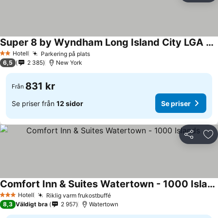
Super 8 by Wyndham Long Island City LGA Hotel
Hotell
Parkering på plats
2 Stjärnor
6,5
2 385
New York
831 kr
Från
Se priser från
12 sidor
Se priser
Dela
Läg
Comfort Inn & Suites Watertown - 1000 Islands
Hotell
Riklig varm frukostbuffé
3 Stjärnor
8,3
Väldigt bra
2 957
Watertown