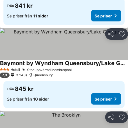
841 kr
Från
Se priser från
11 sidor
Se priser
Dela
Läg
Baymont by Wyndham Queensbury/Lake George
Hotell
Stor uppvärmd inomhuspool
3 Stjärnor
7,3
3 243
Queensbury
845 kr
Från
Se priser från
10 sidor
Se priser
Dela
Läg