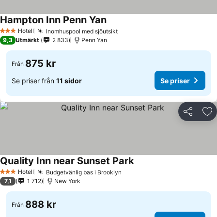
Hampton Inn Penn Yan
Hotell
Inomhuspool med sjöutsikt
3 Stjärnor
9,3
Utmärkt
2 833
Penn Yan
875 kr
Från
Se priser från
11 sidor
Se priser
Dela
Läg
Quality Inn near Sunset Park
Hotell
Budgetvänlig bas i Brooklyn
3 Stjärnor
7,1
1 712
New York
888 kr
Från