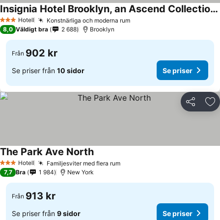
Insignia Hotel Brooklyn, an Ascend Collection Hotel
Hotell
Konstnärliga och moderna rum
3 Stjärnor
8,0
Väldigt bra
2 688
Brooklyn
902 kr
Från
Se priser från
10 sidor
Se priser
Dela
Läg
The Park Ave North
Hotell
Familjesviter med flera rum
3 Stjärnor
7,7
Bra
1 984
New York
913 kr
Från
Se priser från
9 sidor
Se priser