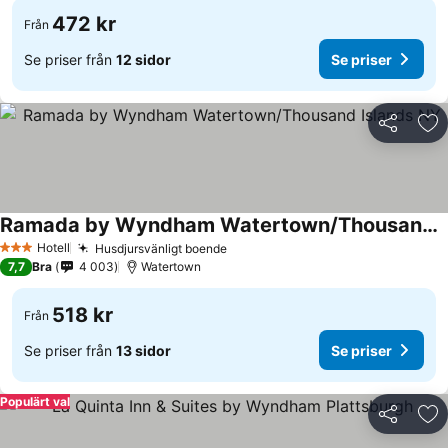
472 kr
Från
Se priser från
12 sidor
Se priser
Dela
Läg
Ramada by Wyndham Watertown/Thousand Islands NY
Hotell
Husdjursvänligt boende
3 Stjärnor
7,7
Bra
4 003
Watertown
518 kr
Från
Se priser från
13 sidor
Se priser
Populärt val
Dela
Läg