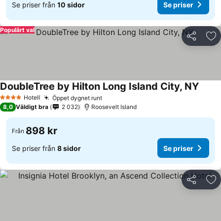
Se priser från
10 sidor
Se priser
Populärt val
Dela
Läg
DoubleTree by Hilton Long Island City, NY
Hotell
Öppet dygnet runt
4 Stjärnor
8,0
Väldigt bra
2 032
Roosevelt Island
898 kr
Från
Se priser från
8 sidor
Se priser
Dela
Läg