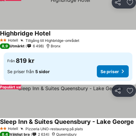
Dela
Läg
Highbridge Hotel
Hotell
Tillgång till Highbridge-området
2 Stjärnor
8,9
Utmärkt
6 498
Bronx
819 kr
Från
Se priser från
5 sidor
Se priser
Populärt val
Dela
Läg
Sleep Inn & Suites Queensbury - Lake George
Hotell
Pizzeria UNO-restaurang på plats
2 Stjärnor
8,4
Väldigt bra
2 634
Queensbury