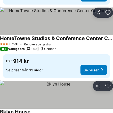
Dela
Läg
HomeTowne Studios & Conference Center Cortland
Hotell
Renoverade gästrum
3 Stjärnor
8,1
Väldigt bra
903
Cortland
914 kr
Från
Se priser från
13 sidor
Se priser
Dela
Läg
Bklyn House