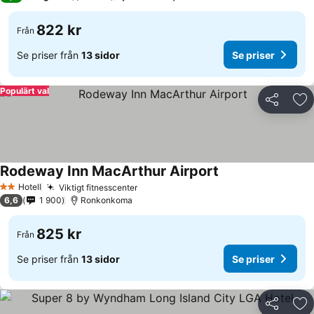
822 kr
Från
Se priser från
13 sidor
Se priser
Populärt val
Dela
Läg
Rodeway Inn MacArthur Airport
Hotell
Viktigt fitnesscenter
2 Stjärnor
6,6
1 900
Ronkonkoma
825 kr
Från
Se priser från
13 sidor
Se priser
Dela
Läg