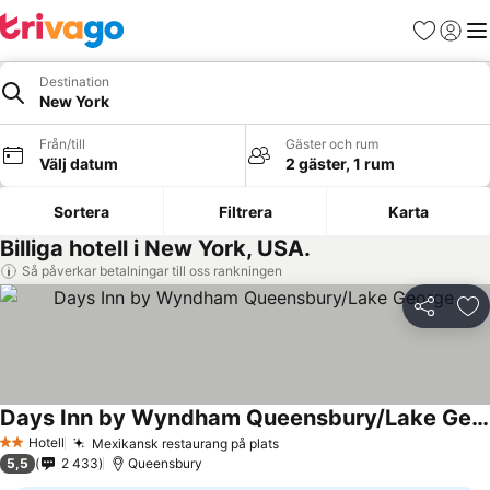
Favoriter
Logga 
Me
Destination
New York
Från/till
Gäster och rum
Välj datum
2 gäster, 1 rum
Sortera
Filtrera
Karta
Billiga hotell i New York, USA.
Så påverkar betalningar till oss rankningen
Dela
Läg
Days Inn by Wyndham Queensbury/Lake George
Hotell
Mexikansk restaurang på plats
2 Stjärnor
5,5
2 433
Queensbury