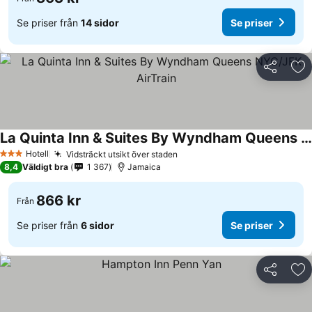
Se priser från
14 sidor
Se priser
Dela
Läg
La Quinta Inn & Suites By Wyndham Queens NYC/JFK AirTrain
Hotell
Vidsträckt utsikt över staden
3 Stjärnor
8,4
Väldigt bra
1 367
Jamaica
866 kr
Från
Se priser från
6 sidor
Se priser
Dela
Läg