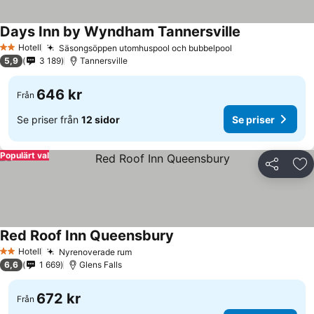
Days Inn by Wyndham Tannersville
Hotell
Säsongsöppen utomhuspool och bubbelpool
2 Stjärnor
5,9
3 189
Tannersville
646 kr
Från
Se priser från
12 sidor
Se priser
Populärt val
Dela
Läg
Red Roof Inn Queensbury
Hotell
Nyrenoverade rum
2 Stjärnor
6,6
1 669
Glens Falls
672 kr
Från