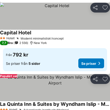
Dela
Läg
Capital Hotel
Hotell
Modernt minimalistiskt koncept
2 Stjärnor
7,7
Bra
2 556
New York
792 kr
Från
Se priser från
5 sidor
Se priser
Populärt val
Dela
Läg
La Quinta Inn & Suites by Wyndham Islip - MacArthur Airport
Hotell
Avkopplande inomhusbubbelpool