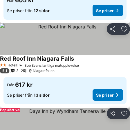
605 kr
Från
Se priser från
12 sidor
Se priser
Dela
Läg
Red Roof Inn Niagara Falls
Hotell
Bob Evans lantliga matupplevelse
2 Stjärnor
5,1
2 125
Niagarafallen
617 kr
Från
Se priser från
13 sidor
Se priser
Populärt val
Dela
Läg