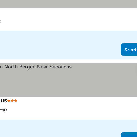
k
Se pri
cus
3 Stjärnor
 York