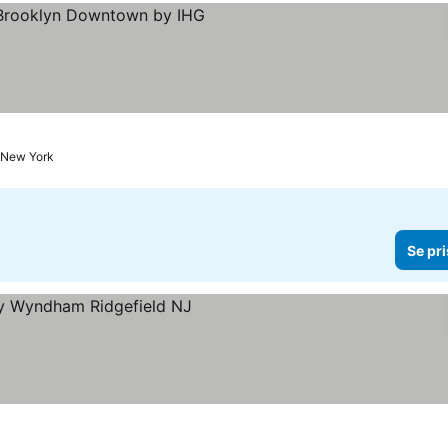
or
l New York
Se pri