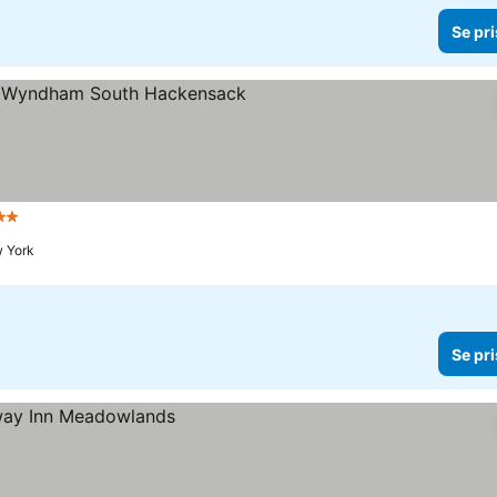
Se pri
2 Stjärnor
w York
Se pri