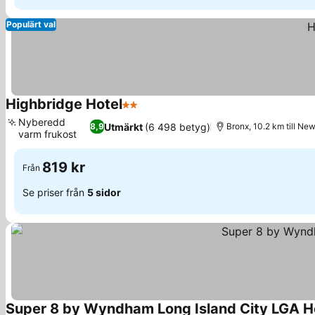
Populärt val
Highbridge Hotel
2 Stjärnor
Nyberedd
Utmärkt
(6 498 betyg)
8,9
Bronx, 10.2 km till Ne
varm frukost
819 kr
Från
Se priser från
5 sidor
Super 8 by Wyndham Long Island City LGA H