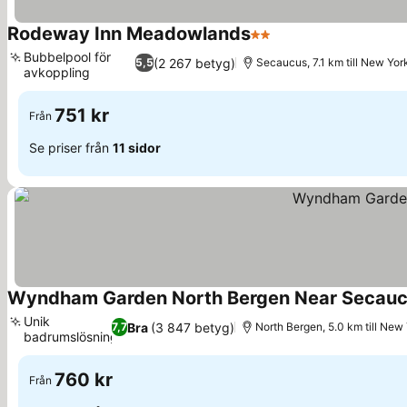
Rodeway Inn Meadowlands
2 Stjärnor
Bubbelpool för
(2 267 betyg)
5,5
Secaucus, 7.1 km till New Yor
avkoppling
751 kr
Från
Se priser från
11 sidor
Wyndham Garden North Bergen Near Secau
Unik
Bra
(3 847 betyg)
7,7
North Bergen, 5.0 km till New
badrumslösning
760 kr
Från