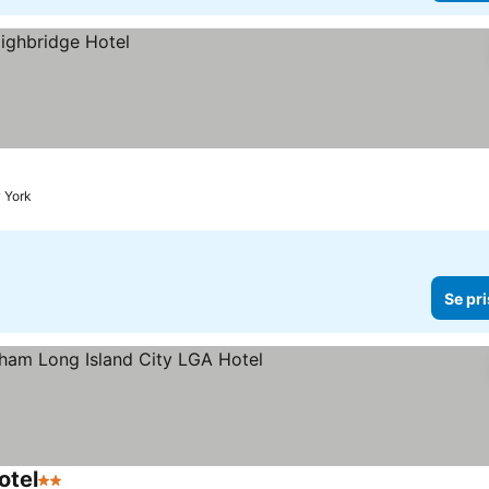
w York
Se pri
otel