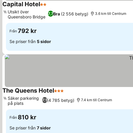
Capital Hotel
2 Stjärnor
Utsikt över
Bra
(2 556 betyg)
7,7
3.6 km till Centrum
Queensboro Bridge
792 kr
Från
Se priser från
5 sidor
The Queens Hotel
3 Stjärnor
Säker parkering
(4 785 betyg)
7,1
7.4 km till Centrum
på plats
810 kr
Från
Se priser från
7 sidor