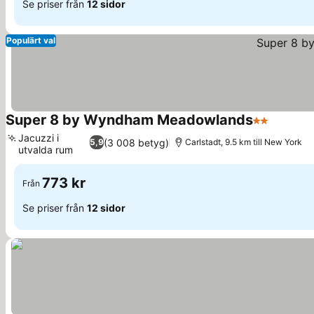
Se priser från
12 sidor
Populärt val
Super 8 by Wyndham Meadowlands
2 Stjärnor
Jacuzzi i
(3 008 betyg)
5,9
Carlstadt, 9.5 km till New York
utvalda rum
773 kr
Från
Se priser från
12 sidor