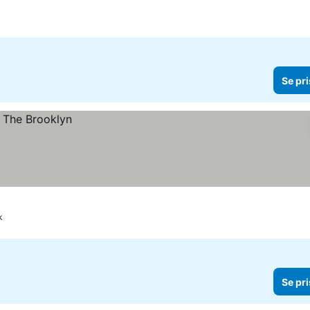
2 Stjärnor
Se pri
k
Se pri