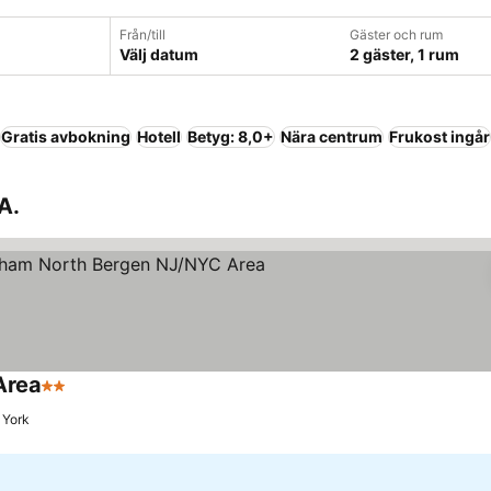
Från/till
Gäster och rum
Välj datum
2 gäster, 1 rum
Gratis avbokning
Hotell
Betyg: 8,0+
Nära centrum
Frukost ingår
A.
Area
2 Stjärnor
 York