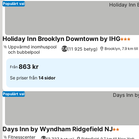
Populärt val
Holiday Inn Brooklyn Downtown by IHG
3 Stjärn
Uppvärmd inomhuspool
(11 925 betyg)
7,4
Brooklyn, 7.9 km til
och bubbelpool
863 kr
Från
Se priser från
14 sidor
Populärt val
Days Inn by Wyndham Ridgefield NJ
2 Stjärnor
Fitnesscenter
6,1
Ridgefield, 9.7 km till New York