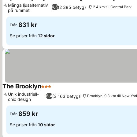
Många ljusalternativ
(2 385 betyg)
6,5
2.4 km till Central Park
på rummet
831 kr
Från
Se priser från
12 sidor
The Brooklyn
3 Stjärnor
Unik industriell-
(3 163 betyg)
6,4
Brooklyn, 9.3 km till New Yor
chic design
859 kr
Från
Se priser från
10 sidor