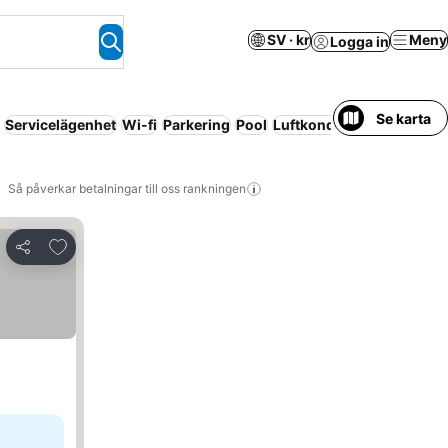
SV · kr
Meny
Logga in
Se karta
Servicelägenhet
Wi-fi
Parkering
Pool
Luftkonditionering
Ingen
Så påverkar betalningar till oss rankningen
Lägg till i Mina Favoriter
Dela