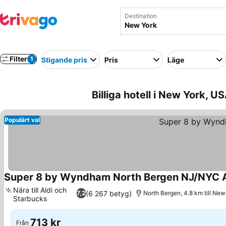
Destination
Filter
1
Stigande pris
Pris
Läge
Billiga hotell i New York, US
Populärt val
Super 8 by Wyndham North Bergen NJ/NYC 
Nära till Aldi och
(6 267 betyg)
7,2
North Bergen, 4.8 km till New
Starbucks
713 kr
Från