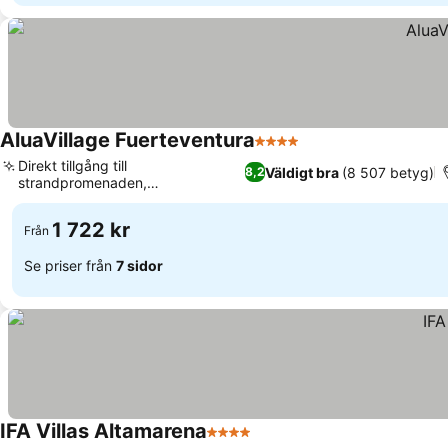
AluaVillage Fuerteventura
4 Stjärnor
Se priser
Direkt tillgång till
Väldigt bra
(8 507 betyg)
8,2
strandpromenaden,
Se priser
Panoramautsikt över havet
1 722 kr
Från
Se priser från
7 sidor
IFA Villas Altamarena
4 Stjärnor
Se priser