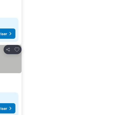
riser
Lägg till i Mina Favoriter
Dela
riser