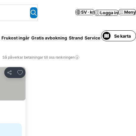
SV · kr
Meny
Logga in
Se karta
Frukost ingår
Gratis avbokning
Strand
Servicelägenhet
Helt hu
Så påverkar betalningar till oss rankningen
Lägg till i Mina Favoriter
Dela