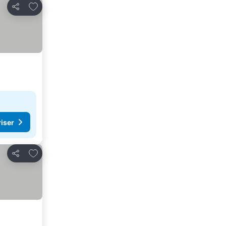
Lägg till i Mina Favoriter
Dela
riser
Lägg till i Mina Favoriter
Dela