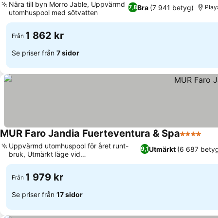
Nära till byn Morro Jable, Uppvärmd
Bra
(7 941 betyg)
7,8
Play
utomhuspool med sötvatten
Se priser
1 862 kr
Från
Se priser från
7 sidor
MUR Faro Jandia Fuerteventura & Spa
4 Stjärnor
Se p
Uppvärmd utomhuspool för året runt-
Utmärkt
(6 687 bety
9,1
bruk, Utmärkt läge vid
Se priser
strandpromenaden
1 979 kr
Från
Se priser från
17 sidor