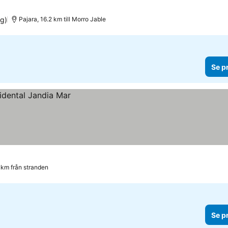
g)
Pajara, 16.2 km till Morro Jable
Se p
 km från stranden
Se p