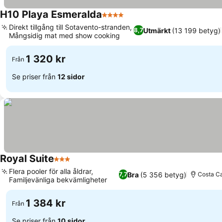
H10 Playa Esmeralda
4 Stjärnor
Se priser
Direkt tillgång till Sotavento-stranden,
Utmärkt
(13 199 betyg)
8,7
Mångsidig mat med show cooking
Se priser
1 320 kr
Från
Se priser från
12 sidor
Royal Suite
3 Stjärnor
Se priser
Flera pooler för alla åldrar,
Bra
(5 356 betyg)
7,7
Costa Ca
Familjevänliga bekvämligheter
Se priser
1 384 kr
Från
Se priser från
10 sidor