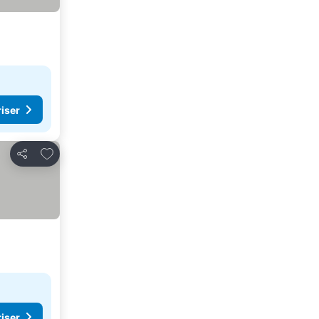
riser
Lägg till i Mina Favoriter
Dela
riser