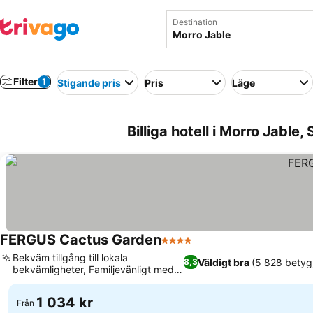
Destination
Filter
1
Stigande pris
Pris
Läge
Billiga hotell i Morro Jable,
FERGUS Cactus Garden
4 Stjärnor
Se priser
Bekväm tillgång till lokala
Väldigt bra
(5 828 betyg
8,3
bekvämligheter, Familjevänligt med
Se priser
barnklubb
1 034 kr
Från