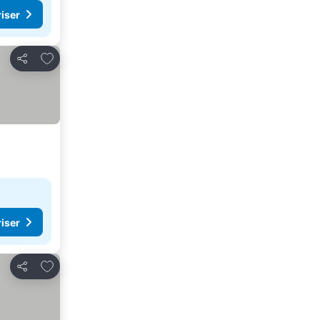
riser
Lägg till i Mina Favoriter
Dela
riser
Lägg till i Mina Favoriter
Dela