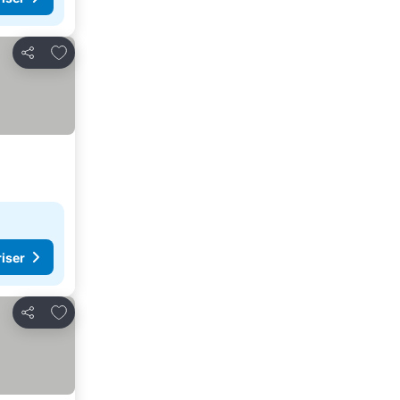
Lägg till i Mina Favoriter
Dela
riser
Lägg till i Mina Favoriter
Dela