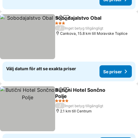
Sobodajalstvo Obal
Dela
Lägg till i Mina Favoriter
Se pris
3 Stjärnor
/
Inget betyg tillgängligt
Cankova, 15.8 km till Moravske Toplice
Välj datum för att se exakta priser
Se priser
Butični Hotel Sončno
Dela
Lägg till i Mina Favoriter
Polje
Se priser
4 Stjärnor
/
Inget betyg tillgängligt
2.1 km till Centrum