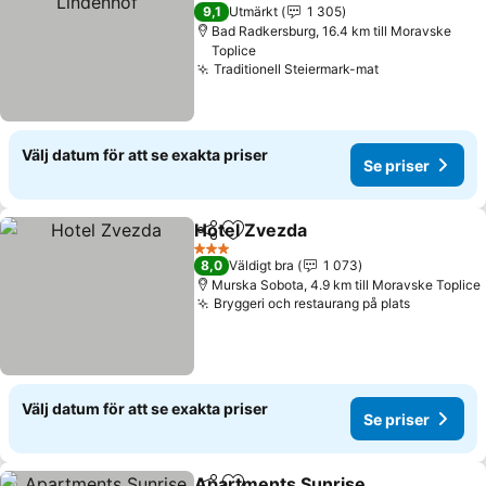
3 Stjärnor
9,1
Utmärkt
1 305
Bad Radkersburg, 16.4 km till Moravske
Toplice
Traditionell Steiermark-mat
Se priser
Välj datum för att se exakta priser
Se priser
Hotel Zvezda
Dela
Lägg till i Mina Favoriter
Se priser
3 Stjärnor
8,0
Väldigt bra
1 073
Murska Sobota, 4.9 km till Moravske Toplice
Bryggeri och restaurang på plats
Se priser
Välj datum för att se exakta priser
Se priser
Apartments Sunrise