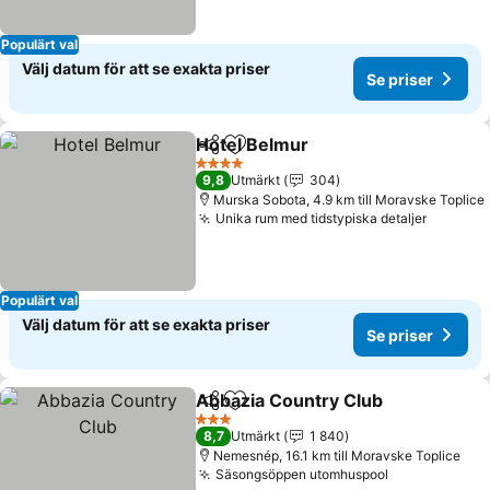
Populärt val
Välj datum för att se exakta priser
Se priser
Hotel Belmur
Dela
Lägg till i Mina Favoriter
Se priser
4 Stjärnor
9,8
Utmärkt
304
Murska Sobota, 4.9 km till Moravske Toplice
Unika rum med tidstypiska detaljer
Se pris
Populärt val
Välj datum för att se exakta priser
Se priser
Abbazia Country Club
Dela
Lägg till i Mina Favoriter
Se p
3 Stjärnor
8,7
Utmärkt
1 840
Nemesnép, 16.1 km till Moravske Toplice
Säsongsöppen utomhuspool
Se priser