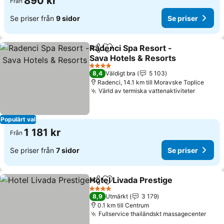
890 kr
Från
Se priser från
9 sidor
Se priser
Radenci Spa Resort -
Dela
Lägg till i Mina Favoriter
Sava Hotels & Resorts
Se priser
4 Stjärnor
8,4
Väldigt bra
5 103
Radenci, 14.1 km till Moravske Toplice
Värld av termiska vattenaktiviteter
Se pris
Populärt val
1 181 kr
Från
Se priser från
7 sidor
Se priser
Hotel Livada Prestige
Dela
Lägg till i Mina Favoriter
Se pr
4 Stjärnor
8,9
Utmärkt
3 179
0.1 km till Centrum
Fullservice thailändskt massagecenter
Se p