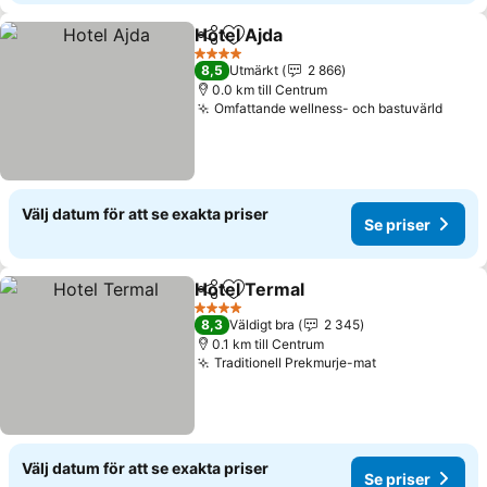
Hotel Ajda
Dela
Lägg till i Mina Favoriter
Se priser
4 Stjärnor
8,5
Utmärkt
2 866
0.0 km till Centrum
Omfattande wellness- och bastuvärld
Se pr
Välj datum för att se exakta priser
Se priser
Hotel Termal
Dela
Lägg till i Mina Favoriter
Se priser
4 Stjärnor
8,3
Väldigt bra
2 345
0.1 km till Centrum
Traditionell Prekmurje-mat
Se priser
Välj datum för att se exakta priser
Se priser