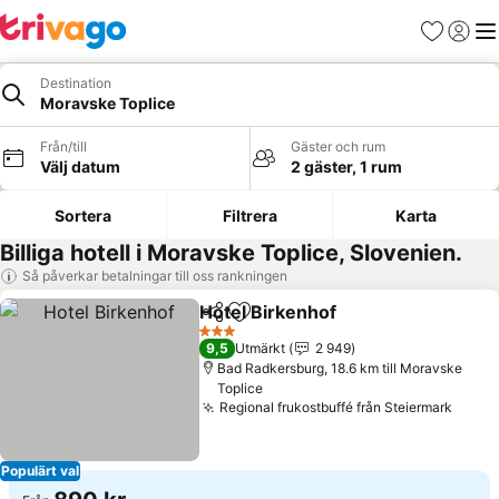
Favoriter
Logga 
Me
Destination
Moravske Toplice
Från/till
Gäster och rum
Välj datum
2 gäster, 1 rum
Sortera
Filtrera
Karta
Billiga hotell i Moravske Toplice, Slovenien.
Så påverkar betalningar till oss rankningen
Hotel Birkenhof
Dela
Lägg till i Mina Favoriter
Se priser
3 Stjärnor
9,5
Utmärkt
2 949
Bad Radkersburg, 18.6 km till Moravske
Toplice
Regional frukostbuffé från Steiermark
Se pr
Populärt val