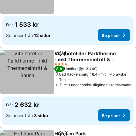
1 533 kr
Från
Se priser från
12 sidor
Se priser
Vitalhotel der Parktherme
Dela
Lägg till i Mina Favoriter
- inkl Thermeneintritt &
Sauna
Se priser
4 Stjärnor
8,9
Utmärkt
3 449
Bad Radkersburg, 18.4 km till Moravske
Toplice
Direkt underjordisk tillgång till termalbadet
Se
2 632 kr
Från
Se priser från
3 sidor
Se priser
Hotel im Park