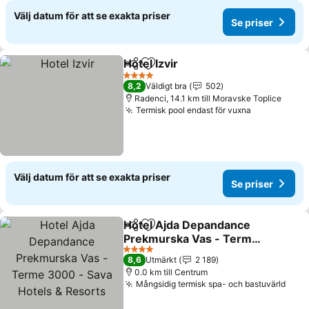
Välj datum för att se exakta priser
Se priser
Hotel Izvir
Dela
Lägg till i Mina Favoriter
Se priser
4 Stjärnor
8,2
Väldigt bra
502
Radenci, 14.1 km till Moravske Toplice
Termisk pool endast för vuxna
Se priser
Välj datum för att se exakta priser
Se priser
Hotel Ajda Depandance
Dela
Lägg till i Mina Favoriter
Prekmurska Vas - Terme
3000 - Sava Hotels &
Se priser
4 Stjärnor
8,6
Utmärkt
2 189
Resorts
0.0 km till Centrum
Mångsidig termisk spa- och bastuvärld
Se p