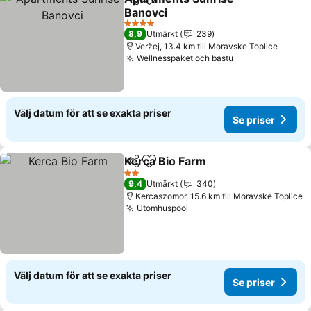
Dela
Lägg till i Mina Favoriter
Banovci
Se priser
4 Stjärnor
8,9
Utmärkt
239
Veržej, 13.4 km till Moravske Toplice
Wellnesspaket och bastu
Se priser
Välj datum för att se exakta priser
Se priser
Kerca Bio Farm
Dela
Lägg till i Mina Favoriter
Se priser
2 Stjärnor
9,4
Utmärkt
340
Kercaszomor, 15.6 km till Moravske Toplice
Utomhuspool
Se priser
Välj datum för att se exakta priser
Se priser