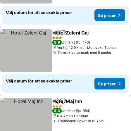
Välj datum för att se exakta priser
Se priser
Hotel Zeleni Gaj
Dela
Lägg till i Mina Favoriter
Se priser
3 Stjärnor
8,9
Utmärkt
170
Veržej, 12.9 km till Moravske Toplice
Termisk vattenpark med 5 pooler
Se priser
Välj datum för att se exakta priser
Se priser
Hotel Maj Inn
Dela
Lägg till i Mina Favoriter
Se priser
3 Stjärnor
9,3
Utmärkt
984
0.4 km till Centrum
Traditionell slovensk frukost
Se priser