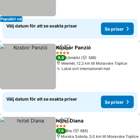
Populärt val
Välj datum för att se exakta priser
Se priser
Kosbor Panzió
Dela
Lägg till i Mina Favoriter
Se priser
4 Stjärnor
9,6
Utmärkt
588
Velemér, 12.2 km till Moravske Toplice
Lokal och internationell mat
Se priser
Välj datum för att se exakta priser
Se priser
hotel Diana
Dela
Lägg till i Mina Favoriter
Se priser
3 Stjärnor
7,6
Bra
685
Murska Sobota, 5.0 km till Moravske Toplice