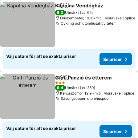
Kápolna Vendégház
Dela
Lägg till i Mina Favoriter
Se pri
9,3
Utmärkt
99
Őriszentpéter, 19.3 km till Moravske Toplice
Cykling och utomhusaktiviteter
Se priser
Välj datum för att se exakta priser
Se priser
Ginti Panzió és étterem
Dela
Lägg till i Mina Favoriter
Se
3 Stjärnor
9,4
Utmärkt
280
Kercaszomor, 12.9 km till Moravske Toplice
Säsongsöppen utomhuspool
Se priser
Välj datum för att se exakta priser
Se priser