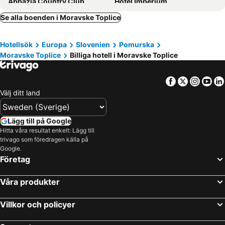
Abbazia Country Club
Hotel Imperium
Hotel Ajda Depandance Prekmurska Vas - Terme 3000 - Sava Hotels & Resorts
Hotel Maj Inn
Se alla boenden i Moravske Toplice
Vital
hotel Diana
Hotellsök
Europa
Slovenien
Pomurska
Hotel Sporer der Parktherme
Hotel im Park
Moravske Toplice
Billiga hotell i Moravske Toplice
Vitalhotel der Parktherme - inkl Thermeneintritt & Sauna
Hotel Altneudörflerhof
Facebook
Twitter
Insta
Yo
Välj ditt land
Lägg till på Google
Hitta våra resultat enkelt: Lägg till
trivago som föredragen källa på
Google.
Företag
Våra produkter
Villkor och policyer