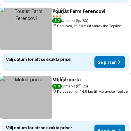
Tourist Farm Ferencovi
Dela
Lägg till i Mina Favoriter
Se 
3 Stjärnor
8,7
Utmärkt
83
Cankova, 15.5 km till Moravske Toplice
Välj datum för att se exakta priser
Se priser
Molnárporta
Dela
Lägg till i Mina Favoriter
Se priser
9,0
Utmärkt
25
Kercaszomor, 14.9 km till Moravske Toplice
Välj datum för att se exakta priser
Se priser