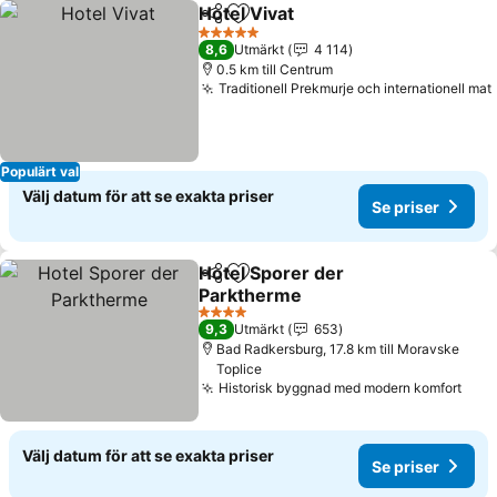
Hotel Vivat
Dela
Lägg till i Mina Favoriter
Se priser
5 Stjärnor
8,6
Utmärkt
4 114
0.5 km till Centrum
Traditionell Prekmurje och internationell mat
Populärt val
Välj datum för att se exakta priser
Se priser
Hotel Sporer der
Dela
Lägg till i Mina Favoriter
Parktherme
Se priser
4 Stjärnor
9,3
Utmärkt
653
Bad Radkersburg, 17.8 km till Moravske
Toplice
Historisk byggnad med modern komfort
Se p
Välj datum för att se exakta priser
Se priser