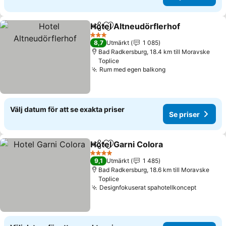
Hotel Altneudörflerhof
Dela
Lägg till i Mina Favoriter
Se 
3 Stjärnor
8,7
Utmärkt
1 085
Bad Radkersburg, 18.4 km till Moravske
Toplice
Rum med egen balkong
Se priser
Välj datum för att se exakta priser
Se priser
Hotel Garni Colora
Dela
Lägg till i Mina Favoriter
Se prise
4 Stjärnor
9,1
Utmärkt
1 485
Bad Radkersburg, 18.6 km till Moravske
Toplice
Designfokuserat spahotellkoncept
Se prise