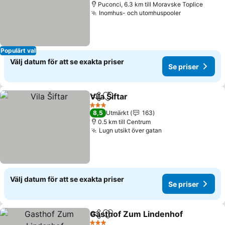
Puconci, 6.3 km till Moravske Toplice
Inomhus- och utomhuspooler
Se priser
Populärt val
Välj datum för att se exakta priser
Se priser
Vila Šiftar
Dela
Lägg till i Mina Favoriter
Se priser
3 Stjärnor
8,5
Utmärkt
163
0.5 km till Centrum
Lugn utsikt över gatan
Se priser
Välj datum för att se exakta priser
Se priser
Gasthof Zum Lindenhof
Dela
Lägg till i Mina Favoriter
Se