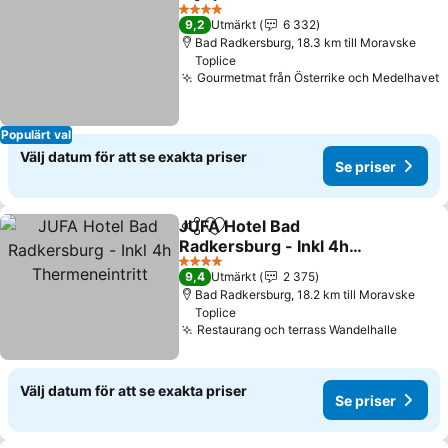
Dela
Lägg till i Mina Favoriter
Se priser
4 Stjärnor
9,2
Utmärkt
6 332
Bad Radkersburg, 18.3 km till Moravske
Toplice
Gourmetmat från Österrike och Medelhavet
S
Populärt val
Välj datum för att se exakta priser
Se priser
JUFA Hotel Bad
Dela
Lägg till i Mina Favoriter
Radkersburg - Inkl 4h
Thermeneintritt
Se priser
4 Stjärnor
9,4
Utmärkt
2 375
Bad Radkersburg, 18.2 km till Moravske
Toplice
Restaurang och terrass Wandelhalle
Se pri
Välj datum för att se exakta priser
Se priser