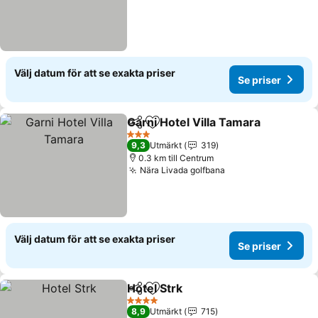
Välj datum för att se exakta priser
Se priser
Garni Hotel Villa Tamara
Dela
Lägg till i Mina Favoriter
Se
3 Stjärnor
9,3
Utmärkt
319
0.3 km till Centrum
Nära Livada golfbana
Se priser
Välj datum för att se exakta priser
Se priser
Hotel Strk
Dela
Lägg till i Mina Favoriter
Se priser
4 Stjärnor
8,9
Utmärkt
715