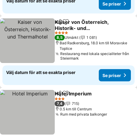
Välj datum för att se exakta priser
Se priser
Kaiser von Österreich,
Dela
Lägg till i Mina Favoriter
Historik- und
Thermalhotel
Se priser
4 Stjärnor
8,5
Utmärkt
1 081
Bad Radkersburg, 18.0 km till Moravske
Toplice
Restaurang med lokala specialiteter från
Steiermark
Välj datum för att se exakta priser
Se priser
Hotel Imperium
Dela
Lägg till i Mina Favoriter
Se priser
3 Stjärnor
7,4
715
0.5 km till Centrum
Rum med privata balkonger
Se priser