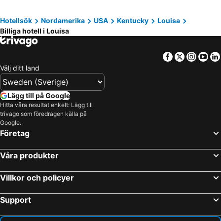
Hotellsök
Nordamerika
USA
Kentucky
Louisa
Billiga hotell i Louisa
Facebook
Twitter
Insta
Yo
Välj ditt land
Lägg till på Google
Hitta våra resultat enkelt: Lägg till
trivago som föredragen källa på
Google.
Företag
Våra produkter
Villkor och policyer
Support