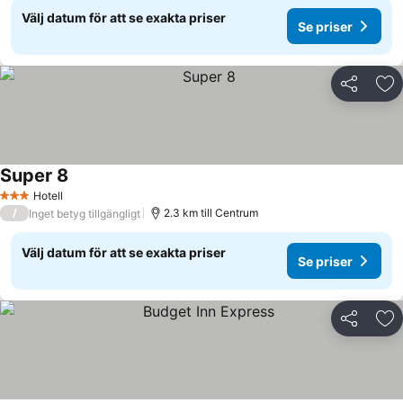
Välj datum för att se exakta priser
Se priser
Dela
Läg
Super 8
Se priser
Hotell
3 Stjärnor
/
2.3 km till Centrum
Inget betyg tillgängligt
Välj datum för att se exakta priser
Se priser
Dela
Läg