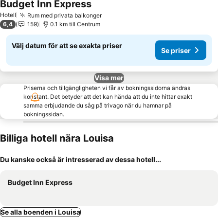
Budget Inn Express
Se priser
Hotell
Rum med privata balkonger
Se priser
6,4
159
0.1 km till Centrum
Välj datum för att se exakta priser
Se priser
Visa mer
Priserna och tillgängligheten vi får av bokningssidorna ändras
konstant. Det betyder att det kan hända att du inte hittar exakt
samma erbjudande du såg på trivago när du hamnar på
bokningssidan.
Billiga hotell nära Louisa
Du kanske också är intresserad av dessa hotell...
Budget Inn Express
Se alla boenden i Louisa