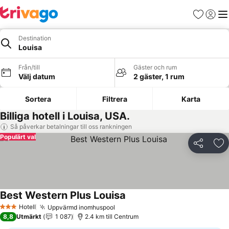
Favoriter
Logga 
Me
Destination
Louisa
Från/till
Gäster och rum
Välj datum
2 gäster, 1 rum
Sortera
Filtrera
Karta
Billiga hotell i Louisa, USA.
Så påverkar betalningar till oss rankningen
Populärt val
Dela
Läg
Best Western Plus Louisa
Se priser
Hotell
Uppvärmd inomhuspool
Se priser
3 Stjärnor
8,8
Utmärkt
1 087
2.4 km till Centrum