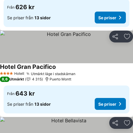
626 kr
Från
Se priser från
13 sidor
Se priser
Dela
Läg
Hotel Gran Pacifico
Hotell
Utmärkt läge i stadskärnan
4 Stjärnor
8,6
Utmärkt
4 315
Puerto Montt
643 kr
Från
Se priser från
13 sidor
Se priser
Dela
Läg