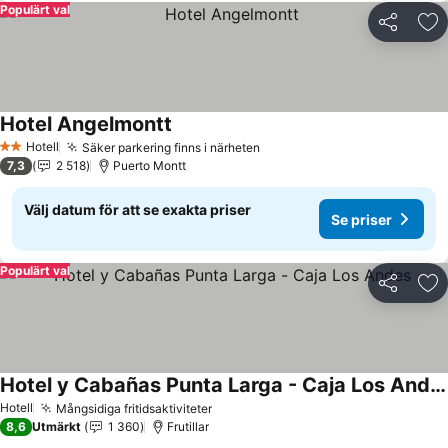
Populärt val
Dela
Läg
Hotel Angelmontt
Hotell
Säker parkering finns i närheten
2 Stjärnor
7,3
2 518
Puerto Montt
Välj datum för att se exakta priser
Se priser
Populärt val
Dela
Läg
Hotel y Cabañas Punta Larga - Caja Los Andes
Hotell
Mångsidiga fritidsaktiviteter
8,6
Utmärkt
1 360
Frutillar