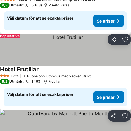
5 Stjärnor
9,3
Utmärkt
5 108
Puerto Varas
Välj datum för att se exakta priser
Se priser
Populärt val
Dela
Läg
Hotel Frutillar
Hotell
Bubbelpool utomhus med vacker utsikt
3 Stjärnor
9,2
Utmärkt
1 193
Frutillar
Välj datum för att se exakta priser
Se priser
Dela
Läg