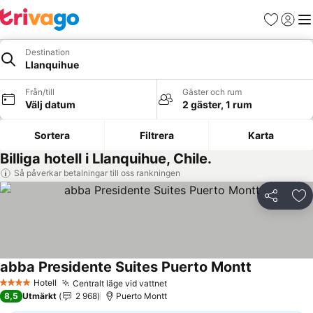
Favoriter
Logga 
Me
Destination
Llanquihue
Från/till
Gäster och rum
Välj datum
2 gäster, 1 rum
Sortera
Filtrera
Karta
Billiga hotell i Llanquihue, Chile.
Så påverkar betalningar till oss rankningen
Dela
Läg
abba Presidente Suites Puerto Montt
Hotell
Centralt läge vid vattnet
4 Stjärnor
8,5
Utmärkt
2 968
Puerto Montt