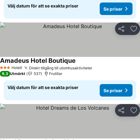
Välj datum för att se exakta priser
Se priser
Dela
Läg
Amadeus Hotel Boutique
Hotell
Direkt tillgång till utomhusaktiviteter
3 Stjärnor
9,3
Utmärkt
537
Frutillar
Välj datum för att se exakta priser
Se priser
Dela
Läg