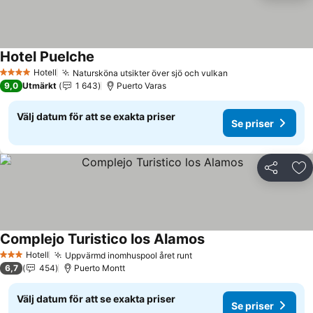
Hotel Puelche
Hotell
Natursköna utsikter över sjö och vulkan
4 Stjärnor
9,0
Utmärkt
1 643
Puerto Varas
Välj datum för att se exakta priser
Se priser
Dela
Läg
Complejo Turistico los Alamos
Hotell
Uppvärmd inomhuspool året runt
3 Stjärnor
6,7
454
Puerto Montt
Välj datum för att se exakta priser
Se priser