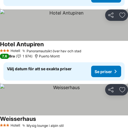
Dela
Läg
Hotel Antupiren
Hotell
Panoramautsikt över hav och stad
3 Stjärnor
7,6
Bra
1 974
Puerto Montt
Välj datum för att se exakta priser
Se priser
Dela
Läg
Weisserhaus
Hotell
Mysig lounge i alpin stil
3 Stjärnor