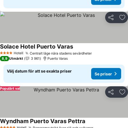
Dela
Läg
Solace Hotel Puerto Varas
Hotell
Centralt läge nära stadens sevärdheter
4 Stjärnor
8,9
Utmärkt
3 961
Puerto Varas
Välj datum för att se exakta priser
Se priser
Populärt val
Dela
Läg
Wyndham Puerto Varas Pettra
Hotell
Panoramautsikt över sjö och vulkaner