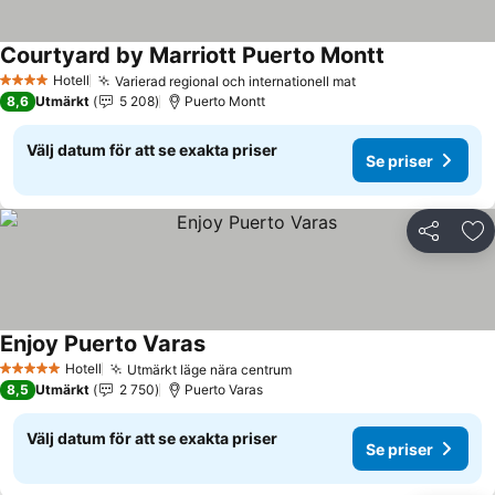
Courtyard by Marriott Puerto Montt
Hotell
Varierad regional och internationell mat
4 Stjärnor
8,6
Utmärkt
5 208
Puerto Montt
Välj datum för att se exakta priser
Se priser
Dela
Läg
Enjoy Puerto Varas
Hotell
Utmärkt läge nära centrum
5 Stjärnor
8,5
Utmärkt
2 750
Puerto Varas
Välj datum för att se exakta priser
Se priser