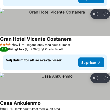
Dela
Läg
Gran Hotel Vicente Costanera
Hotell
Elegant lobby med nautisk konst
4 Stjärnor
8,3
Väldigt bra
2 996
Puerto Montt
Välj datum för att se exakta priser
Se priser
Dela
Läg
Casa Ankulenmo
Hotell
Hemlagad frukost med lokalt bröd