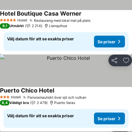
Hotel Boutique Casa Werner
Hotell
Restaurang med lokal mat på plats
5 Stjärnor
9,1
Utmärkt
2 214
Llanquihue
Välj datum för att se exakta priser
Se priser
Dela
Läg
Puerto Chico Hotel
Hotell
Panoramautsikt över sjö och vulkan
3 Stjärnor
8,4
Väldigt bra
2 479
Puerto Varas
Välj datum för att se exakta priser
Se priser