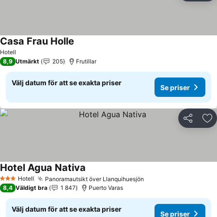
Casa Frau Holle
Hotell
8,9
Utmärkt
205
Frutillar
Välj datum för att se exakta priser
Se priser
Dela
Läg
Hotel Agua Nativa
Hotell
Panoramautsikt över Llanquihuesjön
3 Stjärnor
8,4
Väldigt bra
1 847
Puerto Varas
Välj datum för att se exakta priser
Se priser