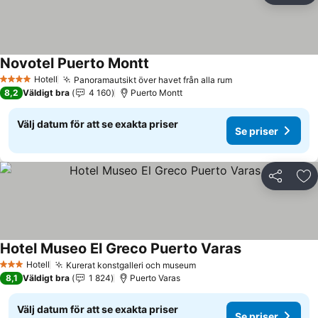
Novotel Puerto Montt
Hotell
Panoramautsikt över havet från alla rum
4 Stjärnor
8,2
Väldigt bra
4 160
Puerto Montt
Välj datum för att se exakta priser
Se priser
Dela
Läg
Hotel Museo El Greco Puerto Varas
Hotell
Kurerat konstgalleri och museum
3 Stjärnor
8,1
Väldigt bra
1 824
Puerto Varas
Välj datum för att se exakta priser
Se priser