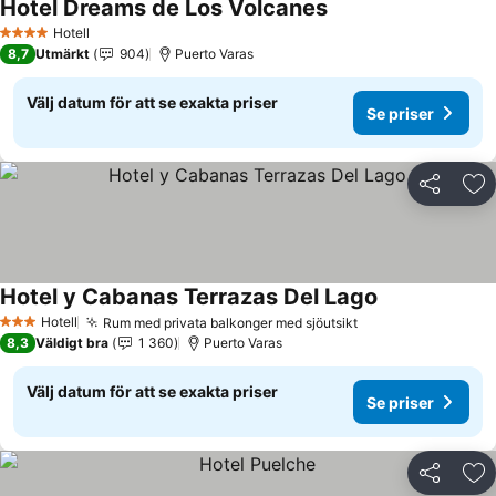
Hotel Dreams de Los Volcanes
Hotell
4 Stjärnor
8,7
Utmärkt
904
Puerto Varas
Välj datum för att se exakta priser
Se priser
Dela
Läg
Hotel y Cabanas Terrazas Del Lago
Hotell
Rum med privata balkonger med sjöutsikt
3 Stjärnor
8,3
Väldigt bra
1 360
Puerto Varas
Välj datum för att se exakta priser
Se priser
Dela
Läg