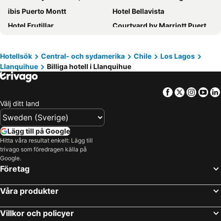
ibis Puerto Montt
Hotel Bellavista
Hotel Frutillar
Courtyard by Marriott Puerto Montt
Hotel Germania
Puerto Chico Hotel
Hotel Le Mirage
Hotel Costa del Mar
Hotellsök
Central- och sydamerika
Chile
Los Lagos
Llanquihue
Billiga hotell i Llanquihue
Portal Austral
Departamentos del Sur
Facebook
Twitter
Insta
Yo
Välj ditt land
Lägg till på Google
Hitta våra resultat enkelt: Lägg till
trivago som föredragen källa på
Google.
Företag
Våra produkter
Villkor och policyer