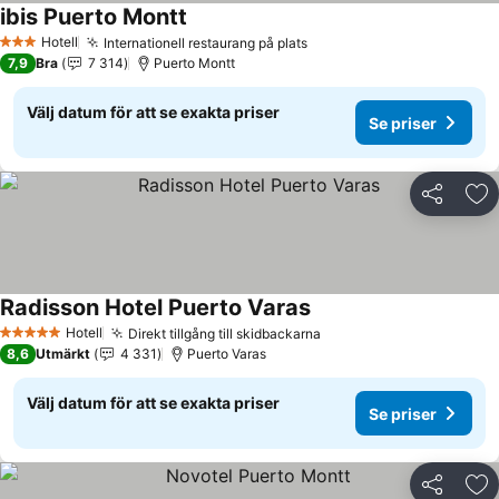
ibis Puerto Montt
Hotell
Internationell restaurang på plats
3 Stjärnor
7,9
Bra
7 314
Puerto Montt
Välj datum för att se exakta priser
Se priser
Dela
Läg
Radisson Hotel Puerto Varas
Hotell
Direkt tillgång till skidbackarna
5 Stjärnor
8,6
Utmärkt
4 331
Puerto Varas
Välj datum för att se exakta priser
Se priser
Dela
Läg