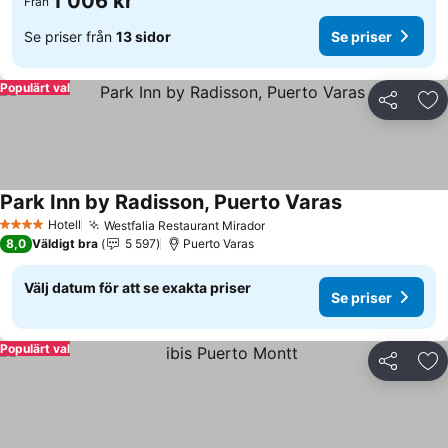
1 006 kr
Från
Se priser från
13 sidor
Se priser
Populärt val
Dela
Läg
Park Inn by Radisson, Puerto Varas
Hotell
Westfalia Restaurant Mirador
4 Stjärnor
8,0
Väldigt bra
5 597
Puerto Varas
Välj datum för att se exakta priser
Se priser
Populärt val
Dela
Läg