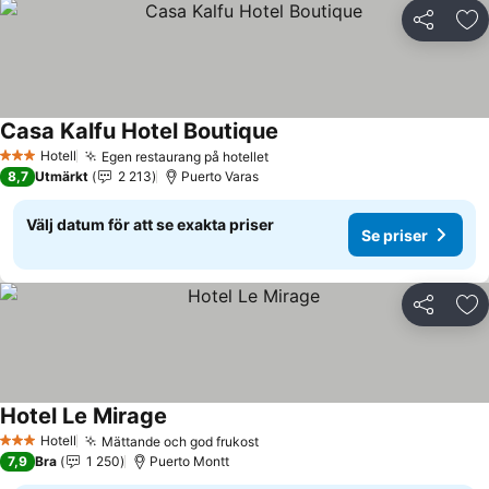
Dela
Läg
Casa Kalfu Hotel Boutique
Hotell
Egen restaurang på hotellet
3 Stjärnor
8,7
Utmärkt
2 213
Puerto Varas
Välj datum för att se exakta priser
Se priser
Dela
Läg
Hotel Le Mirage
Hotell
Mättande och god frukost
3 Stjärnor
7,9
Bra
1 250
Puerto Montt