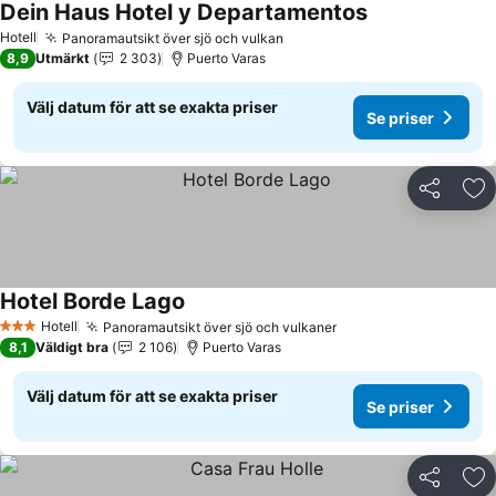
Dein Haus Hotel y Departamentos
Hotell
Panoramautsikt över sjö och vulkan
8,9
Utmärkt
2 303
Puerto Varas
Välj datum för att se exakta priser
Se priser
Dela
Läg
Hotel Borde Lago
Hotell
Panoramautsikt över sjö och vulkaner
3 Stjärnor
8,1
Väldigt bra
2 106
Puerto Varas
Välj datum för att se exakta priser
Se priser
Dela
Läg