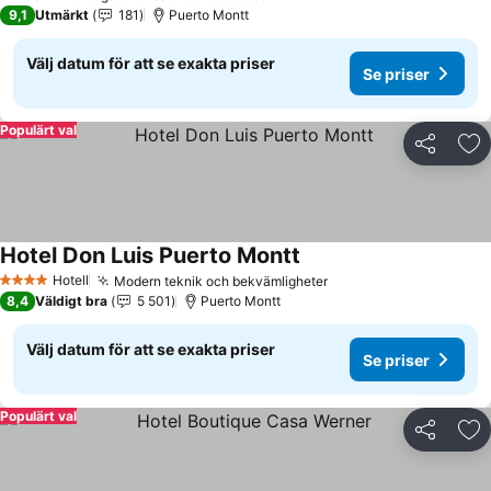
9,1
Utmärkt
181
Puerto Montt
Välj datum för att se exakta priser
Se priser
Populärt val
Dela
Läg
Hotel Don Luis Puerto Montt
Hotell
Modern teknik och bekvämligheter
4 Stjärnor
8,4
Väldigt bra
5 501
Puerto Montt
Välj datum för att se exakta priser
Se priser
Populärt val
Dela
Läg