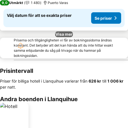
9,0
Utmärkt
1 480
Puerto Varas
Välj datum för att se exakta priser
Se priser
Visa mer
Priserna och tillgängligheten vi får av bokningssidorna ändras
konstant. Det betyder att det kan hända att du inte hittar exakt
samma erbjudande du såg på trivago när du hamnar på
bokningssidan.
Prisintervall
Priser för billiga hotell i Llanquihue varierar från
‎626 kr
till
‎1 006 kr
per natt.
Andra boenden i Llanquihue