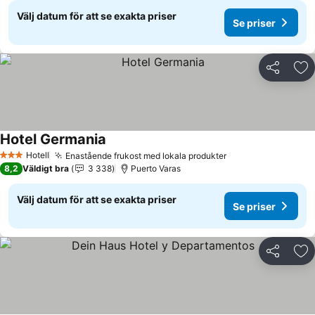
Välj datum för att se exakta priser
Se priser
Dela
Läg
Hotel Germania
Hotell
Enastående frukost med lokala produkter
3 Stjärnor
8,2
Väldigt bra
3 338
Puerto Varas
Välj datum för att se exakta priser
Se priser
Dela
Läg