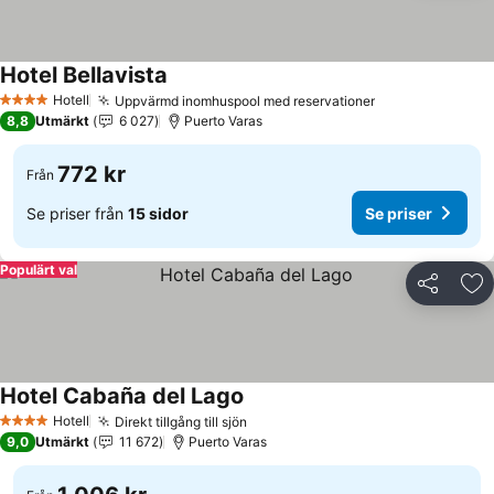
Hotel Bellavista
Hotell
Uppvärmd inomhuspool med reservationer
4 Stjärnor
8,8
Utmärkt
6 027
Puerto Varas
772 kr
Från
Se priser från
15 sidor
Se priser
Populärt val
Dela
Läg
Hotel Cabaña del Lago
Hotell
Direkt tillgång till sjön
4 Stjärnor
9,0
Utmärkt
11 672
Puerto Varas