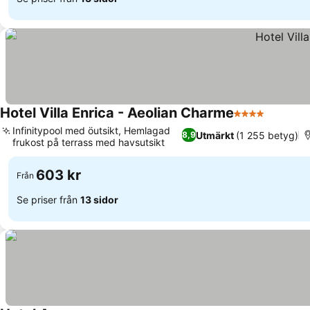
Hotel Villa Enrica - Aeolian Charme
4 Stjärnor
Infinitypool med öutsikt, Hemlagad
Utmärkt
(1 255 betyg)
8,9
frukost på terrass med havsutsikt
603 kr
Från
Se priser från
13 sidor