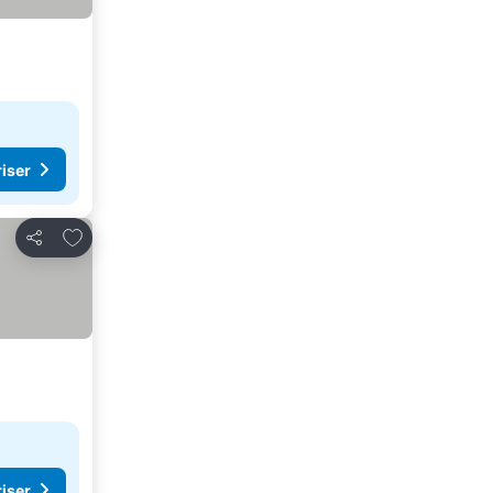
riser
Lägg till i Mina Favoriter
Dela
riser