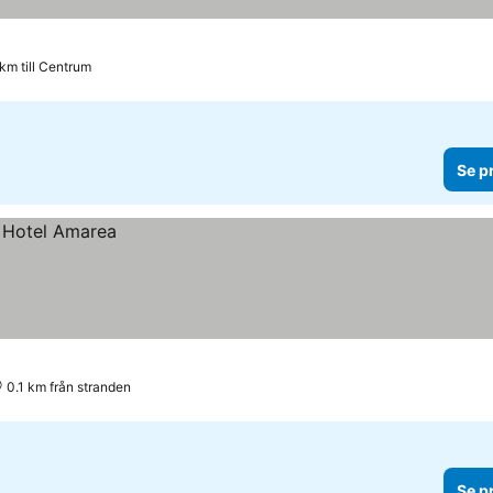
 km till Centrum
Se p
0.1 km från stranden
Se p