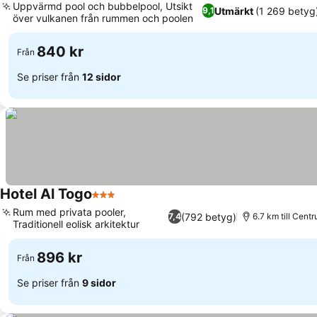
Uppvärmd pool och bubbelpool, Utsikt
Utmärkt
(1 269 betyg
9,1
över vulkanen från rummen och poolen
840 kr
Från
Se priser från
12 sidor
Hotel Al Togo
3 Stjärnor
Rum med privata pooler,
(792 betyg)
7,4
6.7 km till Cent
Traditionell eolisk arkitektur
896 kr
Från
Se priser från
9 sidor