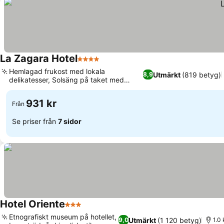
La Zagara Hotel
4 Stjärnor
Hemlagad frukost med lokala
Utmärkt
(819 betyg)
8,9
delikatesser, Solsäng på taket med
bubbelpool
931 kr
Från
Se priser från
7 sidor
Hotel Oriente
3 Stjärnor
Etnografiskt museum på hotellet,
Utmärkt
(1 120 betyg)
9,0
1.0 