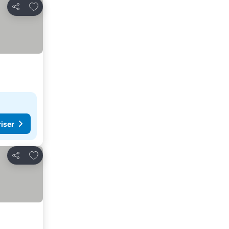
Lägg till i Mina Favoriter
Dela
riser
Lägg till i Mina Favoriter
Dela