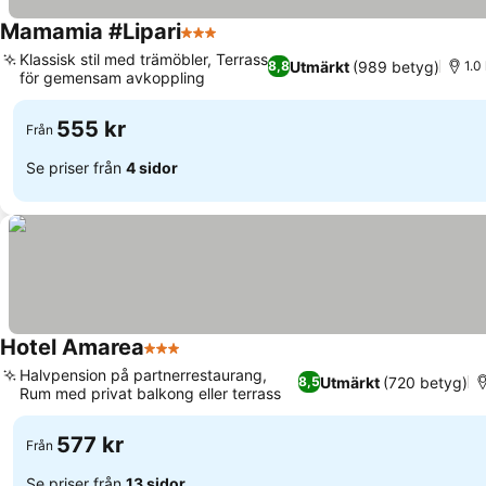
Mamamia #Lipari
3 Stjärnor
Klassisk stil med trämöbler, Terrass
Utmärkt
(989 betyg)
8,8
1.0
för gemensam avkoppling
555 kr
Från
Se priser från
4 sidor
Hotel Amarea
3 Stjärnor
Halvpension på partnerrestaurang,
Utmärkt
(720 betyg)
8,5
Rum med privat balkong eller terrass
577 kr
Från
Se priser från
13 sidor