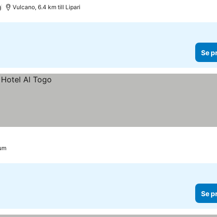
)
Vulcano, 6.4 km till Lipari
Se p
rum
Se p