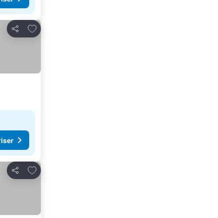
Lägg till i Mina Favoriter
Dela
riser
Lägg till i Mina Favoriter
Dela