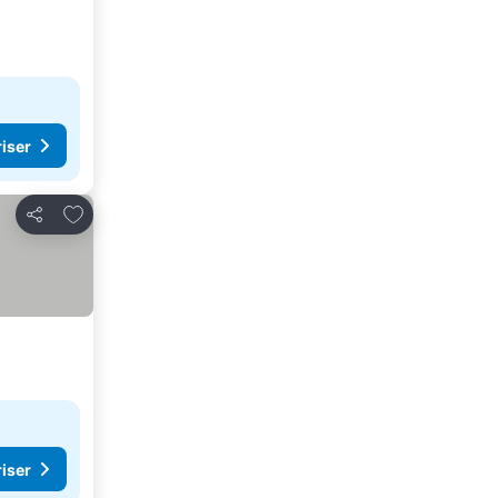
riser
Lägg till i Mina Favoriter
Dela
riser