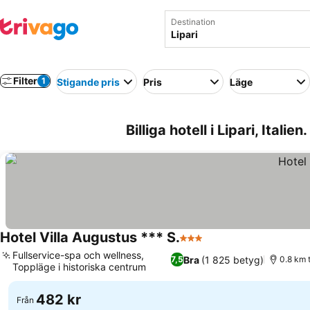
Destination
Filter
1
Stigande pris
Pris
Läge
Billiga hotell i Lipari, Italien.
Hotel Villa Augustus *** S.
3 Stjärnor
Fullservice-spa och wellness,
Bra
(1 825 betyg)
7,5
0.8 km 
Toppläge i historiska centrum
482 kr
Från