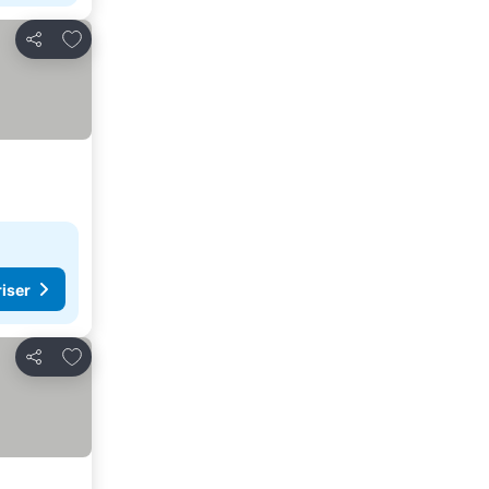
Lägg till i Mina Favoriter
Dela
riser
Lägg till i Mina Favoriter
Dela