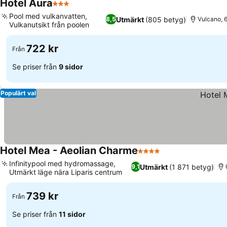
Hotel Aura
3 Stjärnor
Pool med vulkanvatten,
Utmärkt
(805 betyg)
8,5
Vulcano, 6.
Vulkanutsikt från poolen
722 kr
Från
Se priser från
9 sidor
Populärt val
Hotel Mea - Aeolian Charme
4 Stjärnor
Infinitypool med hydromassage,
Utmärkt
(1 871 betyg)
9,1
Utmärkt läge nära Liparis centrum
739 kr
Från
Se priser från
11 sidor