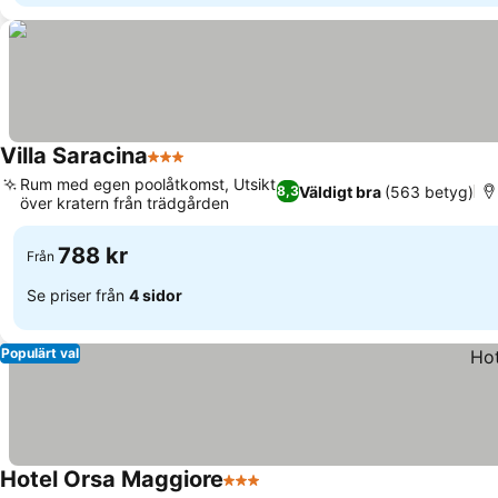
Villa Saracina
3 Stjärnor
Rum med egen poolåtkomst, Utsikt
Väldigt bra
(563 betyg)
8,3
över kratern från trädgården
788 kr
Från
Se priser från
4 sidor
Populärt val
Hotel Orsa Maggiore
3 Stjärnor