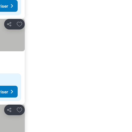
riser
Lägg till i Mina Favoriter
Dela
riser
Lägg till i Mina Favoriter
Dela