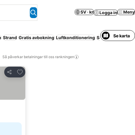
SV · kr
Meny
Logga in
Se karta
n
Strand
Gratis avbokning
Luftkonditionering
Servicelägenhet
R
Så påverkar betalningar till oss rankningen
Lägg till i Mina Favoriter
Dela