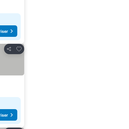
riser
Lägg till i Mina Favoriter
Dela
riser