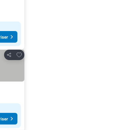
riser
Lägg till i Mina Favoriter
Dela
riser