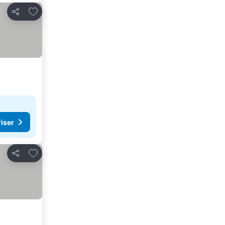
Lägg till i Mina Favoriter
Dela
riser
Lägg till i Mina Favoriter
Dela