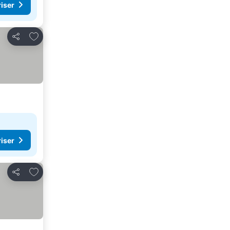
riser
Lägg till i Mina Favoriter
Dela
riser
Lägg till i Mina Favoriter
Dela