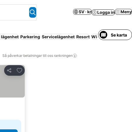
SV · kr
Meny
Logga in
Se karta
l lägenhet
Parkering
Servicelägenhet
Resort
Wi-fi
Så påverkar betalningar till oss rankningen
Lägg till i Mina Favoriter
Dela