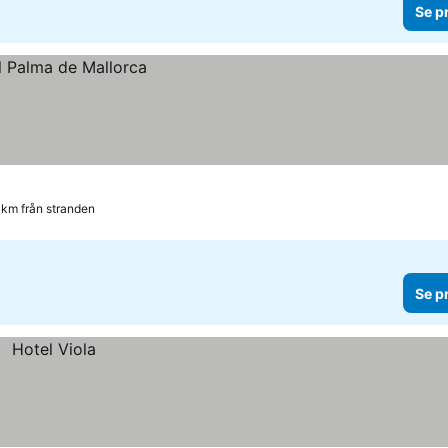
Se p
 km från stranden
Se p