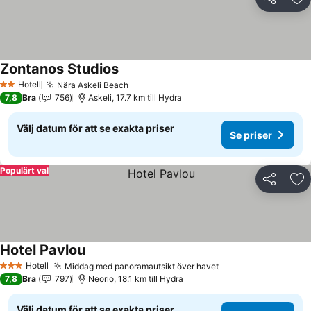
Dela
Läg
Zontanos Studios
Se priser
Hotell
Nära Askeli Beach
Se priser
2 Stjärnor
7,8
Bra
756
Askeli, 17.7 km till Hydra
Välj datum för att se exakta priser
Se priser
Populärt val
Dela
Läg
Hotel Pavlou
Se priser
Hotell
Middag med panoramautsikt över havet
Se priser
3 Stjärnor
7,8
Bra
797
Neorio, 18.1 km till Hydra
Välj datum för att se exakta priser