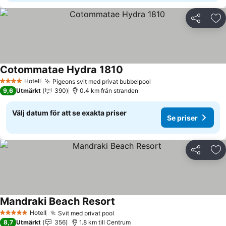
Dela
Läg
Cotommatae Hydra 1810
Se priser
Hotell
Pigeons svit med privat bubbelpool
Se priser
4 Stjärnor
9,6
Utmärkt
390
0.4 km från stranden
Välj datum för att se exakta priser
Se priser
Dela
Läg
Mandraki Beach Resort
Se priser
Hotell
Svit med privat pool
Se priser
5 Stjärnor
8,7
Utmärkt
356
1.8 km till Centrum