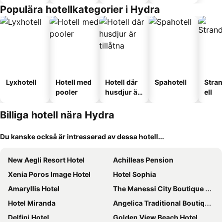
Populära hotellkategorier i Hydra
Lyxhotell
Hotell med
Hotell där
Spahotell
Stra
pooler
husdjur är
ell
tillåtna
Billiga hotell nära Hydra
Du kanske också är intresserad av dessa hotell...
New Aegli Resort Hotel
Achilleas Pension
Xenia Poros Image Hotel
Hotel Sophia
Amaryllis Hotel
The Manessi City Boutique Hotel
Hotel Miranda
Angelica Traditional Boutique Hotel
Delfini Hotel
Golden View Beach Hotel