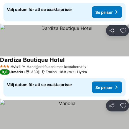
Välj datum för att se exakta priser
Se priser
Dela
Läg
Dardiza Boutique Hotel
Se priser
Hotell
Handgjord frukost med kostalternativ
Se priser
3 Stjärnor
9,8
Utmärkt
330
Ermioni, 18.8 km till Hydra
Välj datum för att se exakta priser
Se priser
Dela
Läg