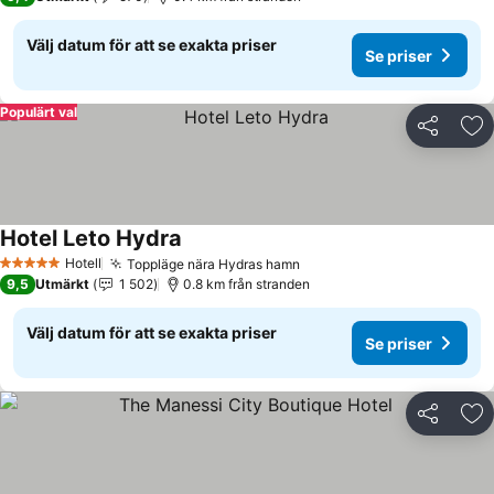
Välj datum för att se exakta priser
Se priser
Populärt val
Dela
Läg
Hotel Leto Hydra
Se priser
Hotell
Toppläge nära Hydras hamn
Se priser
5 Stjärnor
9,5
Utmärkt
1 502
0.8 km från stranden
Välj datum för att se exakta priser
Se priser
Dela
Läg