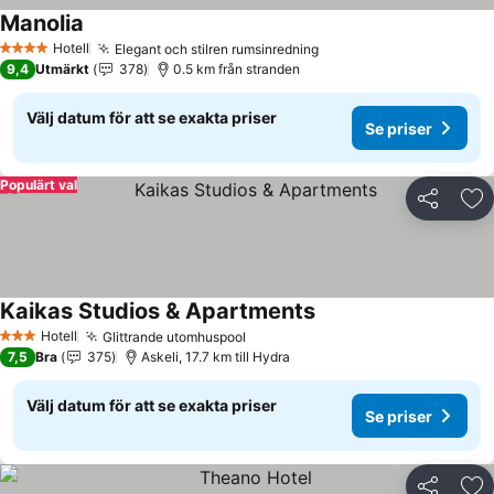
Manolia
Se priser
Hotell
Elegant och stilren rumsinredning
Se priser
4 Stjärnor
9,4
Utmärkt
378
0.5 km från stranden
Välj datum för att se exakta priser
Se priser
Populärt val
Dela
Läg
Kaikas Studios & Apartments
Se priser
Hotell
Glittrande utomhuspool
Se priser
3 Stjärnor
7,5
Bra
375
Askeli, 17.7 km till Hydra
Välj datum för att se exakta priser
Se priser