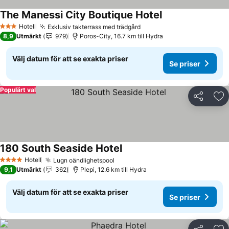
The Manessi City Boutique Hotel
Se priser
Hotell
Exklusiv takterrass med trädgård
Se priser
3 Stjärnor
8,9
Utmärkt
979
Poros-City, 16.7 km till Hydra
Välj datum för att se exakta priser
Se priser
Populärt val
Dela
Läg
180 South Seaside Hotel
Se priser
Hotell
Lugn oändlighetspool
Se priser
4 Stjärnor
9,1
Utmärkt
362
Plepi, 12.6 km till Hydra
Välj datum för att se exakta priser
Se priser