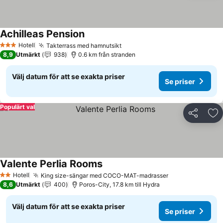
Achilleas Pension
Se priser
Hotell
Takterrass med hamnutsikt
Se priser
3 Stjärnor
8,9
Utmärkt
938
0.6 km från stranden
Välj datum för att se exakta priser
Se priser
Populärt val
Dela
Läg
Valente Perlia Rooms
Se priser
Hotell
King size-sängar med COCO-MAT-madrasser
Se priser
2 Stjärnor
8,6
Utmärkt
400
Poros-City, 17.8 km till Hydra
Välj datum för att se exakta priser
Se priser