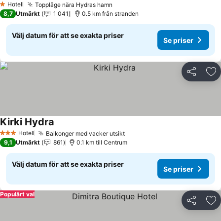
Hotell
Toppläge nära Hydras hamn
Se priser
1 Stjärnor
8,7
Utmärkt
1 041
0.5 km från stranden
Välj datum för att se exakta priser
Se priser
Dela
Läg
Kirki Hydra
Se priser
Hotell
Balkonger med vacker utsikt
Se priser
3 Stjärnor
9,1
Utmärkt
861
0.1 km till Centrum
Välj datum för att se exakta priser
Se priser
Populärt val
Dela
Läg