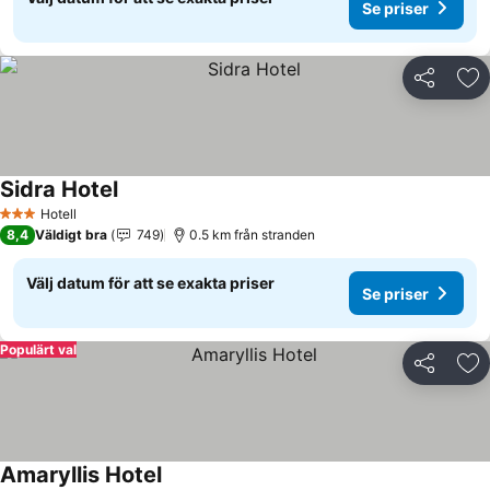
Se priser
Dela
Läg
Sidra Hotel
Se priser
Hotell
3 Stjärnor
8,4
Väldigt bra
749
0.5 km från stranden
Välj datum för att se exakta priser
Se priser
Populärt val
Dela
Läg
Amaryllis Hotel
Se priser