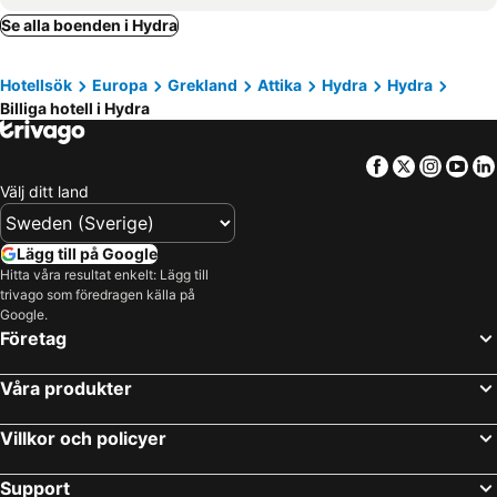
Phaedra Hotel
Sidra Hotel
Se alla boenden i Hydra
Bratsera Boutique Hotel
Hotel Leto Hydra
Hotellsök
Europa
Grekland
Attika
Hydra
Hydra
Hydra Hotel
Kirki Hydra
Billiga hotell i Hydra
Dimitra Boutique Hotel
Mistral Hotel
Pension Erofili
Zontanos Studios
Facebook
Twitter
Insta
Yo
Hotel Pavlou
FOS Hydra residence
Välj ditt land
Orloff Boutique hotel
Nereids Guesthouse
180 South Seaside Hotel
Dionysos Hotel
Lägg till på Google
Hitta våra resultat enkelt: Lägg till
Kaikas Studios & Apartments
Cotommatae Hydra 1810
trivago som föredragen källa på
Mandraki Beach Resort
Valente Perlia Rooms
Google.
Företag
Ippokampos
Pension Efie
Alkionides Hydra
Guesthouse Corali
Våra produkter
Botsis Guest House
Sto Roloi Island Houses
Villkor och policyer
Hydrea Exclusive Hospitality
Cactus Hydra - Art Apartments
Theano Guesthouse
Bellevalia Hydra
Support