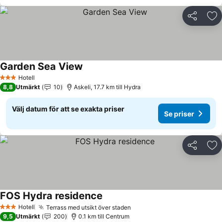
Dela
Läg
Garden Sea View
Se priser
Hotell
3 Stjärnor
8,8
Utmärkt
10
Askeli, 17.7 km till Hydra
Välj datum för att se exakta priser
Se priser
Dela
Läg
FOS Hydra residence
Se priser
Hotell
Terrass med utsikt över staden
Se priser
3 Stjärnor
9,5
Utmärkt
200
0.1 km till Centrum