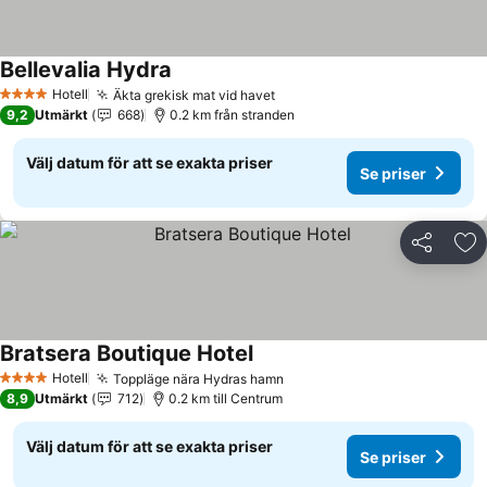
Bellevalia Hydra
Se priser
Hotell
Äkta grekisk mat vid havet
Se priser
4 Stjärnor
9,2
Utmärkt
668
0.2 km från stranden
Välj datum för att se exakta priser
Se priser
Dela
Läg
Bratsera Boutique Hotel
Se priser
Hotell
Toppläge nära Hydras hamn
Se priser
4 Stjärnor
8,9
Utmärkt
712
0.2 km till Centrum
Välj datum för att se exakta priser
Se priser