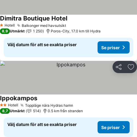
Dimitra Boutique Hotel
Se priser
Hotell
Balkonger med havsutsikt
Se priser
1 Stjärnor
8,9
Utmärkt
1 250
Poros-City, 17.0 km till Hydra
Välj datum för att se exakta priser
Se priser
Dela
Läg
Ippokampos
Se priser
Hotell
Toppläge nära Hydras hamn
Se priser
2 Stjärnor
8,7
Utmärkt
514
0.5 km från stranden
Välj datum för att se exakta priser
Se priser