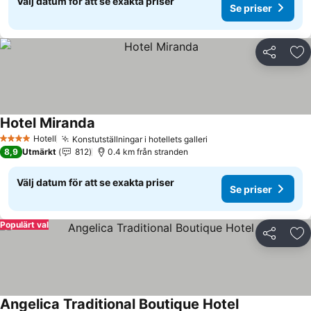
Välj datum för att se exakta priser
Se priser
Dela
Läg
Hotel Miranda
Se priser
Hotell
Konstutställningar i hotellets galleri
Se priser
4 Stjärnor
8,9
Utmärkt
812
0.4 km från stranden
Välj datum för att se exakta priser
Se priser
Populärt val
Dela
Läg
Angelica Traditional Boutique Hotel