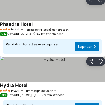
Dela
Läg
Phaedra Hotel
Se priser
Hotell
Hemlagad frukost på takterrassen
Se priser
4 Stjärnor
9,5
Utmärkt
516
0.7 km från stranden
Välj datum för att se exakta priser
Se priser
Dela
Läg
Hydra Hotel
Se priser
Hotell
Rum med privat uteplats
Se priser
4 Stjärnor
9,1
Utmärkt
396
0.3 km från stranden