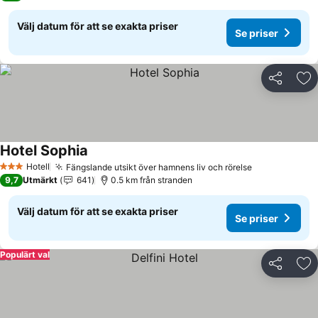
Välj datum för att se exakta priser
Se priser
Dela
Läg
Hotel Sophia
Se priser
Hotell
Fängslande utsikt över hamnens liv och rörelse
Se priser
3 Stjärnor
9,7
Utmärkt
641
0.5 km från stranden
Välj datum för att se exakta priser
Se priser
Populärt val
Dela
Läg