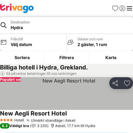
Favoriter
Logga 
Me
Destination
Hydra
Från/till
Gäster och rum
Välj datum
2 gäster, 1 rum
Sortera
Filtrera
Karta
Billiga hotell i Hydra, Grekland.
Så påverkar betalningar till oss rankningen
Populärt val
Dela
Läg
New Aegli Resort Hotel
Se priser
Hotell
Utmärkt strandläge i Askeli
Se priser
4 Stjärnor
8,3
Väldigt bra
3 230
Askeli, 17.7 km till Hydra