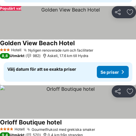
Populärt val
Dela
Läg
Golden View Beach Hotel
Se priser
Hotell
Nyligen renoverade rum och faciliteter
Se priser
3 Stjärnor
8,8
Utmärkt
982
Askeli, 17.6 km till Hydra
Välj datum för att se exakta priser
Se priser
Dela
Läg
Orloff Boutique hotel
Se priser
Hotell
Gourmetfrukost med grekiska smaker
Se priser
4 Stjärnor
9,4
Utmärkt
570
0.4 km från stranden