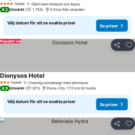
Se priser
Hotell
Gård med minipool och bastu
Se priser
4 Stjärnor
9,2
Utmärkt
1 754
0.6 km från stranden
Välj datum för att se exakta priser
Se priser
Populärt val
Dela
Läg
Dionysos Hotel
Se priser
Hotell
Charmig rumsdesign med stenmurar
Se priser
3 Stjärnor
8,9
Utmärkt
971
Poros-City, 17.0 km till Hydra
Välj datum för att se exakta priser
Se priser
Dela
Läg