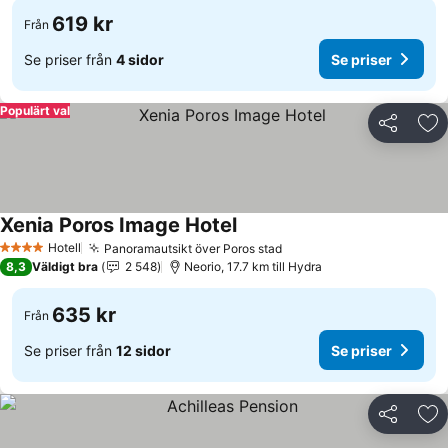
619 kr
Från
Se priser från
4 sidor
Se priser
Populärt val
Dela
Läg
Xenia Poros Image Hotel
Se priser
Hotell
Panoramautsikt över Poros stad
Se priser
4 Stjärnor
8,3
Väldigt bra
2 548
Neorio, 17.7 km till Hydra
635 kr
Från
Se priser från
12 sidor
Se priser
Dela
Läg