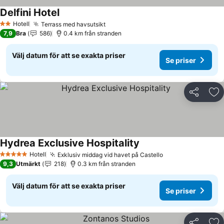
Delfini Hotel
Se priser
Hotell
Terrass med havsutsikt
Se priser
2 Stjärnor
7,9
Bra
586
0.4 km från stranden
Välj datum för att se exakta priser
Se priser
Dela
Läg
Hydrea Exclusive Hospitality
Se priser
Hotell
Exklusiv middag vid havet på Castello
Se priser
5 Stjärnor
9,3
Utmärkt
218
0.3 km från stranden
Välj datum för att se exakta priser
Se priser