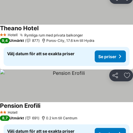
Dela
Läg
Theano Hotel
Se priser
Hotell
Rymliga rum med privata balkonger
Se priser
2 Stjärnor
9,4
Utmärkt
877
Poros-City, 17.6 km till Hydra
Välj datum för att se exakta priser
Se priser
Dela
Läg
Pension Erofili
Se priser
Hotell
2 Stjärnor
8,7
Utmärkt
691
0.2 km till Centrum
Välj datum för att se exakta priser