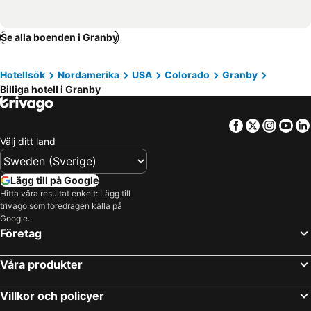
Se alla boenden i Granby
Hotellsök
Nordamerika
USA
Colorado
Granby
Billiga hotell i Granby
Facebook
Twitter
Insta
Yo
Välj ditt land
Lägg till på Google
Hitta våra resultat enkelt: Lägg till
trivago som föredragen källa på
Google.
Företag
Våra produkter
Villkor och policyer