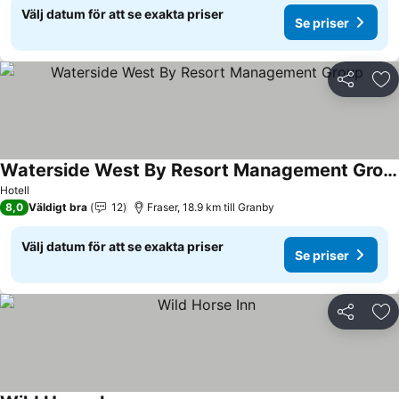
Välj datum för att se exakta priser
Se priser
Dela
Läg
Waterside West By Resort Management Group
Hotell
8,0
Väldigt bra
12
Fraser, 18.9 km till Granby
Välj datum för att se exakta priser
Se priser
Dela
Läg