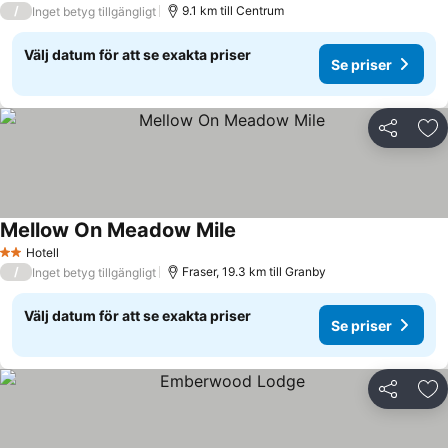
/
9.1 km till Centrum
Inget betyg tillgängligt
Välj datum för att se exakta priser
Se priser
Dela
Läg
Mellow On Meadow Mile
Hotell
2 Stjärnor
/
Fraser, 19.3 km till Granby
Inget betyg tillgängligt
Välj datum för att se exakta priser
Se priser
Dela
Läg