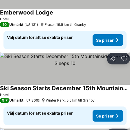
Emberwood Lodge
Hotell
10
Utmärkt
181
Fraser, 19.5 km till Granby
Välj datum för att se exakta priser
Se priser
Dela
Läg
Ski Season Starts December 15th Mountainside3BR-3BA Sleeps 10
Hotell
9,7
Utmärkt
309
Winter Park, 5.5 km till Granby
Välj datum för att se exakta priser
Se priser