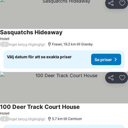
Dela
Läg
Sasquatchs Hideaway
Hotell
/
Fraser, 19.2 km till Granby
Inget betyg tillgängligt
Välj datum för att se exakta priser
Se priser
Dela
Läg
100 Deer Track Court House
Hotell
/
5.7 km till Centrum
Inget betyg tillgängligt