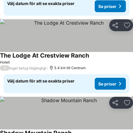
Välj datum för att se exakta priser
Se priser
Dela
Läg
The Lodge At Crestview Ranch
Hotell
/
3.4 km till Centrum
Inget betyg tillgängligt
Välj datum för att se exakta priser
Se priser
Dela
Läg