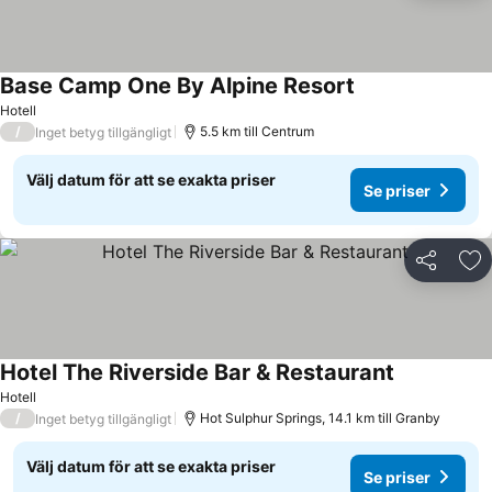
Base Camp One By Alpine Resort
Hotell
/
5.5 km till Centrum
Inget betyg tillgängligt
Välj datum för att se exakta priser
Se priser
Dela
Läg
Hotel The Riverside Bar & Restaurant
Hotell
/
Hot Sulphur Springs, 14.1 km till Granby
Inget betyg tillgängligt
Välj datum för att se exakta priser
Se priser