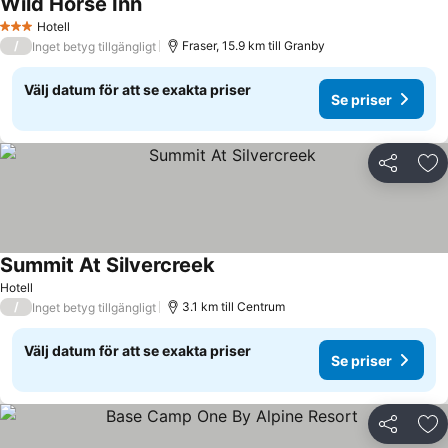
Wild Horse Inn
Hotell
3 Stjärnor
/
Fraser, 15.9 km till Granby
Inget betyg tillgängligt
Välj datum för att se exakta priser
Se priser
Dela
Läg
Summit At Silvercreek
Hotell
/
3.1 km till Centrum
Inget betyg tillgängligt
Välj datum för att se exakta priser
Se priser
Dela
Läg