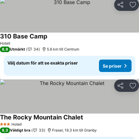
Dela
Läg
310 Base Camp
Hotell
8,9
Utmärkt
34
5.6 km till Centrum
Välj datum för att se exakta priser
Se priser
Dela
Läg
The Rocky Mountain Chalet
Hotell
3 Stjärnor
8,3
Väldigt bra
33
Fraser, 19.3 km till Granby