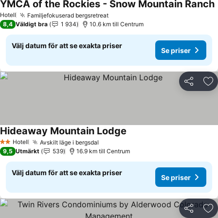
YMCA of the Rockies - Snow Mountain Ranch
Hotell
Familjefokuserad bergsretreat
8,4
Väldigt bra
1 934
10.6 km till Centrum
Välj datum för att se exakta priser
Se priser
Dela
Läg
Hideaway Mountain Lodge
Hotell
Avskilt läge i bergsdal
2 Stjärnor
9,5
Utmärkt
539
16.9 km till Centrum
Välj datum för att se exakta priser
Se priser
Dela
Läg