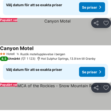
Välj datum för att se exakta priser
Se priser
Populärt val
Dela
Läg
Canyon Motel
Hotell
Rustik motellupplevelse i bergen
2 Stjärnor
8,5
Utmärkt
1 123
Hot Sulphur Springs, 13.9 km till Granby
Välj datum för att se exakta priser
Se priser
Populärt val
Dela
Läg