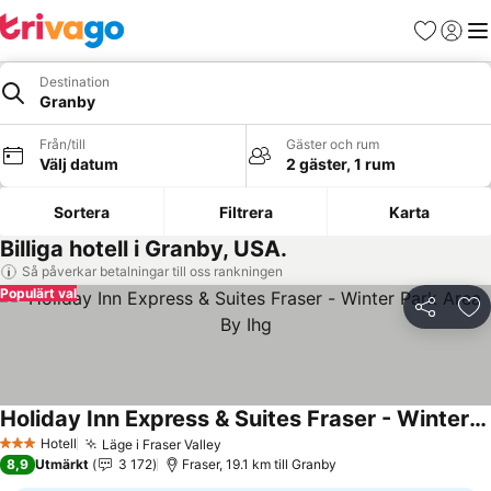
Favoriter
Logga 
Me
Destination
Granby
Från/till
Gäster och rum
Välj datum
2 gäster, 1 rum
Sortera
Filtrera
Karta
Billiga hotell i Granby, USA.
Så påverkar betalningar till oss rankningen
Populärt val
Dela
Läg
Holiday Inn Express & Suites Fraser - Winter Park Area By Ihg
Hotell
Läge i Fraser Valley
3 Stjärnor
8,9
Utmärkt
3 172
Fraser, 19.1 km till Granby