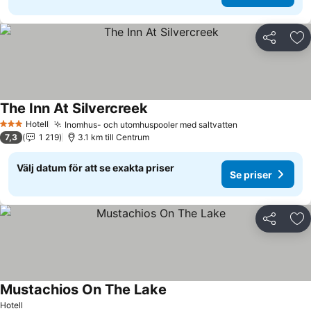
Dela
Läg
The Inn At Silvercreek
Hotell
Inomhus- och utomhuspooler med saltvatten
3 Stjärnor
7,3
1 219
3.1 km till Centrum
Välj datum för att se exakta priser
Se priser
Dela
Läg
Mustachios On The Lake
Hotell