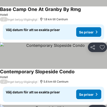
Base Camp One At Granby By Rmg
Hotell
/
1.8 km till Centrum
Inget betyg tillgängligt
Välj datum för att se exakta priser
Se priser
Dela
Läg
Contemporary Slopeside Condo
Hotell
/
5.6 km till Centrum
Inget betyg tillgängligt
Välj datum för att se exakta priser
Se priser