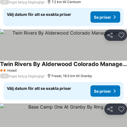
/
7.2 km till Centrum
Inget betyg tillgängligt
Välj datum för att se exakta priser
Se priser
Dela
Läg
Twin Rivers By Alderwood Colorado Management
Hotell
2 Stjärnor
/
Fraser, 18.5 km till Granby
Inget betyg tillgängligt
Välj datum för att se exakta priser
Se priser
Dela
Läg