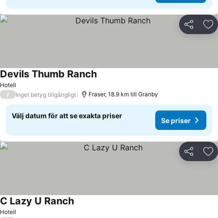
Dela
Läg
Devils Thumb Ranch
Hotell
/
Fraser, 18.9 km till Granby
Inget betyg tillgängligt
Välj datum för att se exakta priser
Se priser
Dela
Läg
C Lazy U Ranch
Hotell