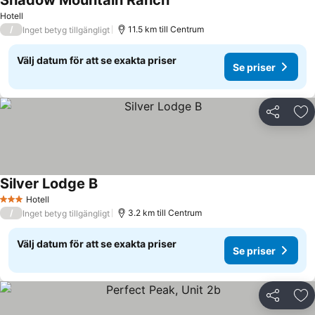
Shadow Mountain Ranch
Hotell
/
11.5 km till Centrum
Inget betyg tillgängligt
Välj datum för att se exakta priser
Se priser
Dela
Läg
Silver Lodge B
Hotell
3 Stjärnor
/
3.2 km till Centrum
Inget betyg tillgängligt
Välj datum för att se exakta priser
Se priser
Dela
Läg