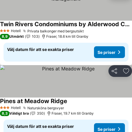
Twin Rivers Condominiums by Alderwood Colorado Management
Hotell
Privata balkonger med bergsutsikt
3 Stjärnor
8,9
Utmärkt
103
Fraser, 18.6 km till Granby
Välj datum för att se exakta priser
Se priser
Dela
Läg
Pines at Meadow Ridge
Hotell
Natursköna bergsvyer
3 Stjärnor
8,3
Väldigt bra
350
Fraser, 19.7 km till Granby
Välj datum för att se exakta priser
Se priser