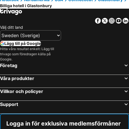
Billiga hotell i Glastonbury
Facebook
Twitter
Insta
Yo
Välj ditt land
Lägg till på Google
Hitta våra resultat enkelt: Lägg till
trivago som föredragen källa på
Google.
Företag
Våra produkter
Villkor och policyer
Support
Logga in för exklusiva medlemsförmåner