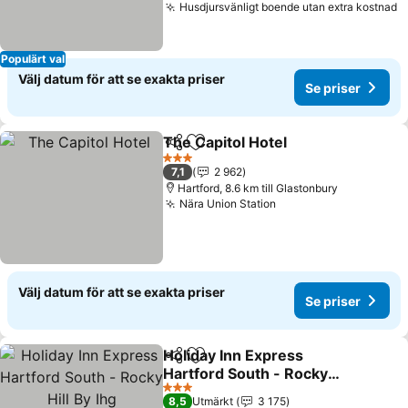
Husdjursvänligt boende utan extra kostnad
Populärt val
Välj datum för att se exakta priser
Se priser
The Capitol Hotel
Dela
Lägg till i Mina Favoriter
3 Stjärnor
7,1
2 962
Hartford, 8.6 km till Glastonbury
Nära Union Station
Välj datum för att se exakta priser
Se priser
Holiday Inn Express
Dela
Lägg till i Mina Favoriter
Hartford South - Rocky
Hill By Ihg
3 Stjärnor
8,5
Utmärkt
3 175