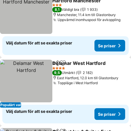
Hartford Manchester
3 Stjärnor
8,1
Väldigt bra
1 933
Manchester, 11.4 km till Glastonbury
Uppvärmd inomhuspool för avkoppling
Välj datum för att se exakta priser
Se priser
Delamar West Hartford
Dela
Lägg till i Mina Favoriter
4 Stjärnor
9,5
Utmärkt
2 182
East Hartford, 12.0 km till Glastonbury
Toppläge i West Hartford
Populärt val
Välj datum för att se exakta priser
Se priser