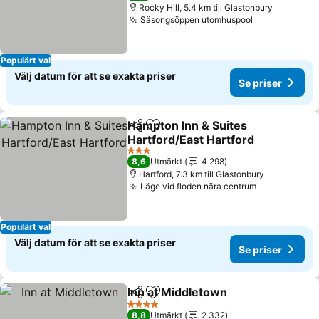
Rocky Hill, 5.4 km till Glastonbury
Säsongsöppen utomhuspool
Populärt val
Välj datum för att se exakta priser
Se priser
Hampton Inn & Suites
Dela
Lägg till i Mina Favoriter
Hartford/East Hartford
3 Stjärnor
8,6
Utmärkt
4 298
Hartford, 7.3 km till Glastonbury
Läge vid floden nära centrum
Populärt val
Välj datum för att se exakta priser
Se priser
Inn at Middletown
Dela
Lägg till i Mina Favoriter
4 Stjärnor
8,8
Utmärkt
2 332