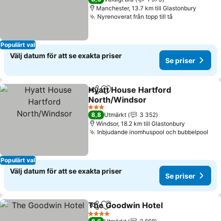
Manchester, 13.7 km till Glastonbury
Nyrenoverat från topp till tå
Populärt val
Välj datum för att se exakta priser
Se priser
Hyatt House Hartford
Dela
Lägg till i Mina Favoriter
North/Windsor
3 Stjärnor
8,8
Utmärkt
3 352
Windsor, 18.2 km till Glastonbury
Inbjudande inomhuspool och bubbelpool
Populärt val
Välj datum för att se exakta priser
Se priser
The Goodwin Hotel
Dela
Lägg till i Mina Favoriter
4 Stjärnor