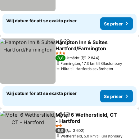
Välj datum för att se exakta priser
Se priser
Hampton Inn & Suites
Dela
Lägg till i Mina Favoriter
Hartford/Farmington
3 Stjärnor
8,8
Utmärkt
2 844
Farmington, 17.3 km till Glastonbury
Nära till Hartfords sevärdheter
Välj datum för att se exakta priser
Se priser
Motel 6 Wethersfield, CT
Dela
Lägg till i Mina Favoriter
- Hartford
2 Stjärnor
6,9
3 602
Wethersfield, 5.0 km till Glastonbury