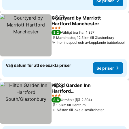
Se priser
Courtyard by Marriott
Dela
Lägg till i Mina Favoriter
Hartford Manchester
3 Stjärnor
8,2
Väldigt bra
1 857
Manchester, 12.5 km till Glastonbury
Inomhuspool och avkopplande bubbelpool
Välj datum för att se exakta priser
Se priser
Hilton Garden Inn
Dela
Lägg till i Mina Favoriter
Hartford
South/Glastonbury
3 Stjärnor
8,6
Utmärkt
2 894
1.5 km till Centrum
Nästan till lokala sevärdheter