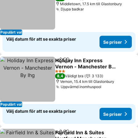
Middletown, 17.5 km till Glastonbury
Djupa badkar
Populärt val
Välj datum för att se exakta priser
Se priser
Holiday Inn Express
Dela
Lägg till i Mina Favoriter
Vernon - Manchester By
Ihg
3 Stjärnor
8,4
Väldigt bra
3 133
Vernon, 15.4 km till Glastonbury
Uppvärmd inomhuspool
Populärt val
Välj datum för att se exakta priser
Se priser
Fairfield Inn & Suites
Dela
Lägg till i Mina Favoriter