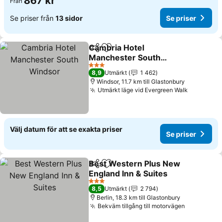
867 kr
Från
Se priser från
13 sidor
Se priser
Cambria Hotel
Dela
Lägg till i Mina Favoriter
Manchester South
Windsor
3 Stjärnor
8,9
Utmärkt
1 462
Windsor, 11.7 km till Glastonbury
Utmärkt läge vid Evergreen Walk
Välj datum för att se exakta priser
Se priser
Best Western Plus New
Dela
Lägg till i Mina Favoriter
England Inn & Suites
3 Stjärnor
8,5
Utmärkt
2 794
Berlin, 18.3 km till Glastonbury
Bekväm tillgång till motorvägen