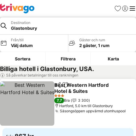
Favoriter
Logga 
Me
Destination
Glastonbury
Från/till
Gäster och rum
Välj datum
2 gäster, 1 rum
Sortera
Filtrera
Karta
Billiga hotell i Glastonbury, USA.
Så påverkar betalningar till oss rankningen
Best Western Hartford
Dela
Lägg till i Mina Favoriter
Hotel & Suites
3 Stjärnor
7,7
Bra
3 300
Hartford, 5.0 km till Glastonbury
Säsongsöppen uppvärmd utomhuspool