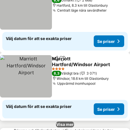
8,6
Utmärkt
2 668
Hartford, 8.3 km till Glastonbury
Centralt läge nära sevärdheter
Välj datum för att se exakta priser
Se priser
Marriott
Dela
Lägg till i Mina Favoriter
Hartford/Windsor Airport
4 Stjärnor
8,3
Väldigt bra
3 071
Windsor, 18.6 km till Glastonbury
Uppvärmd inomhuspool
Välj datum för att se exakta priser
Se priser
Visa mer