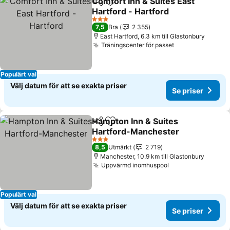
Comfort Inn & Suites East
Dela
Lägg till i Mina Favoriter
Hartford - Hartford
3 Stjärnor
7,5
Bra
2 355
East Hartford, 6.3 km till Glastonbury
Träningscenter för passet
Populärt val
Välj datum för att se exakta priser
Se priser
Hampton Inn & Suites
Dela
Lägg till i Mina Favoriter
Hartford-Manchester
3 Stjärnor
8,5
Utmärkt
2 719
Manchester, 10.9 km till Glastonbury
Uppvärmd inomhuspool
Populärt val
Välj datum för att se exakta priser
Se priser