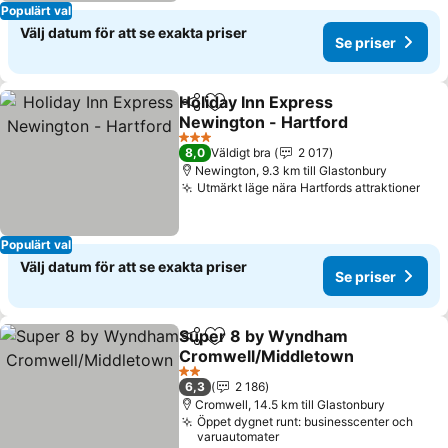
Populärt val
Välj datum för att se exakta priser
Se priser
Holiday Inn Express
Dela
Lägg till i Mina Favoriter
Newington - Hartford
3 Stjärnor
8,0
Väldigt bra
2 017
Newington, 9.3 km till Glastonbury
Utmärkt läge nära Hartfords attraktioner
Populärt val
Välj datum för att se exakta priser
Se priser
Super 8 by Wyndham
Dela
Lägg till i Mina Favoriter
Cromwell/Middletown
2 Stjärnor
6,3
2 186
Cromwell, 14.5 km till Glastonbury
Öppet dygnet runt: businesscenter och
varuautomater