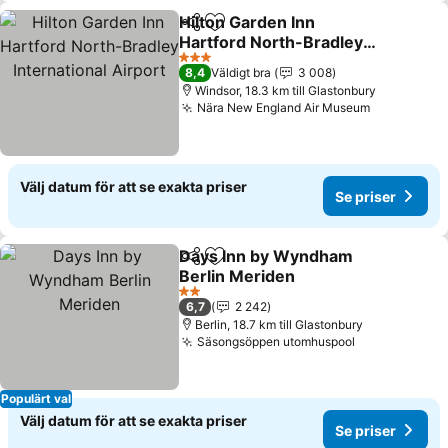
Hilton Garden Inn
Dela
Lägg till i Mina Favoriter
Hartford North-Bradley
International Airport
3 Stjärnor
8,4
Väldigt bra
3 008
Windsor, 18.3 km till Glastonbury
Nära New England Air Museum
Välj datum för att se exakta priser
Se priser
Days Inn by Wyndham
Dela
Lägg till i Mina Favoriter
Berlin Meriden
2 Stjärnor
6,7
2 242
Berlin, 18.7 km till Glastonbury
Säsongsöppen utomhuspool
Populärt val
Välj datum för att se exakta priser
Se priser