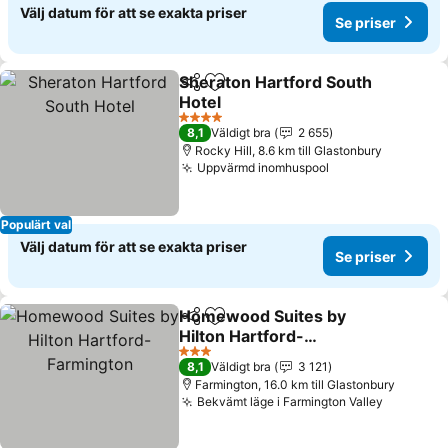
Välj datum för att se exakta priser
Se priser
Sheraton Hartford South
Dela
Lägg till i Mina Favoriter
Hotel
4 Stjärnor
8,1
Väldigt bra
2 655
Rocky Hill, 8.6 km till Glastonbury
Uppvärmd inomhuspool
Populärt val
Välj datum för att se exakta priser
Se priser
Homewood Suites by
Dela
Lägg till i Mina Favoriter
Hilton Hartford-
Farmington
3 Stjärnor
8,1
Väldigt bra
3 121
Farmington, 16.0 km till Glastonbury
Bekvämt läge i Farmington Valley