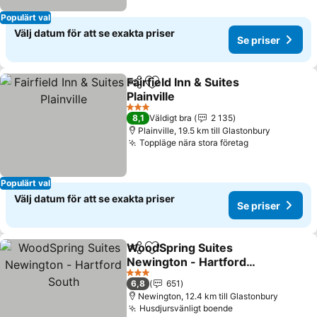
Populärt val
Välj datum för att se exakta priser
Se priser
Fairfield Inn & Suites
Dela
Lägg till i Mina Favoriter
Plainville
3 Stjärnor
8,1
Väldigt bra
2 135
Plainville, 19.5 km till Glastonbury
Toppläge nära stora företag
Populärt val
Välj datum för att se exakta priser
Se priser
WoodSpring Suites
Dela
Lägg till i Mina Favoriter
Newington - Hartford
South
3 Stjärnor
6,8
651
Newington, 12.4 km till Glastonbury
Husdjursvänligt boende