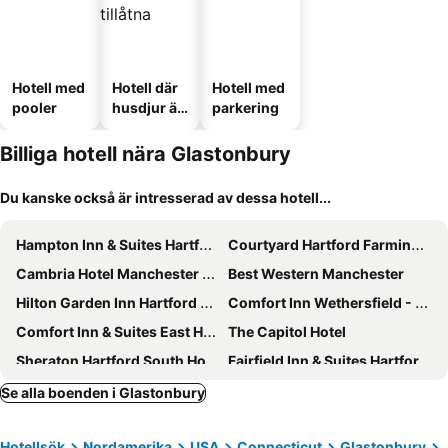
Hotell med
Hotell där
Hotell med
pooler
husdjur är
parkering
tillåtna
Billiga hotell nära Glastonbury
Du kanske också är intresserad av dessa hotell...
Hampton Inn & Suites Hartford-Manchester
Courtyard Hartford Farmington
Cambria Hotel Manchester South Windsor
Best Western Manchester
Hilton Garden Inn Hartford South/Glastonbury
Comfort Inn Wethersfield - Hartford
Comfort Inn & Suites East Hartford - Hartford
The Capitol Hotel
Sheraton Hartford South Hotel
Fairfield Inn & Suites Hartford Manchester
Courtyard by Marriott Hartford Manchester
Holiday Inn Express Vernon - Manchester By Ihg
Se alla boenden i Glastonbury
Hotellsök
Nordamerika
USA
Connecticut
Glastonbury