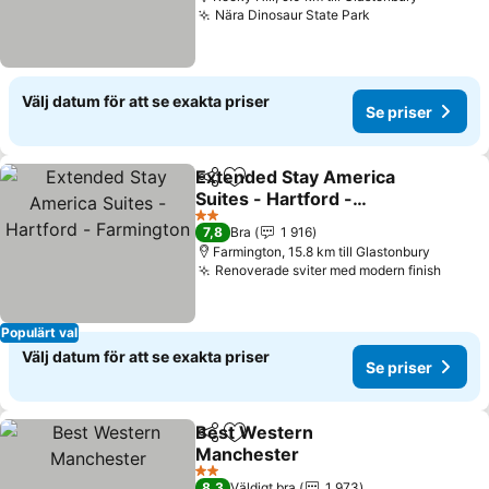
Nära Dinosaur State Park
Välj datum för att se exakta priser
Se priser
Extended Stay America
Dela
Lägg till i Mina Favoriter
Suites - Hartford -
Farmington
2 Stjärnor
7,8
Bra
1 916
Farmington, 15.8 km till Glastonbury
Renoverade sviter med modern finish
Populärt val
Välj datum för att se exakta priser
Se priser
Best Western
Dela
Lägg till i Mina Favoriter
Manchester
2 Stjärnor
8,3
Väldigt bra
1 973