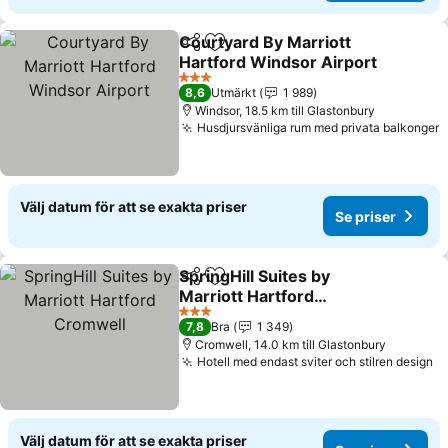
Courtyard By Marriott
Dela
Lägg till i Mina Favoriter
Hartford Windsor Airport
3 Stjärnor
8,6
Utmärkt
1 989
Windsor, 18.5 km till Glastonbury
Husdjursvänliga rum med privata balkonger
Välj datum för att se exakta priser
Se priser
SpringHill Suites by
Dela
Lägg till i Mina Favoriter
Marriott Hartford
Cromwell
3 Stjärnor
7,8
Bra
1 349
Cromwell, 14.0 km till Glastonbury
Hotell med endast sviter och stilren design
Välj datum för att se exakta priser