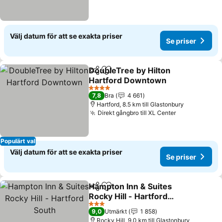
Välj datum för att se exakta priser
Se priser
DoubleTree by Hilton
Dela
Lägg till i Mina Favoriter
Hartford Downtown
4 Stjärnor
7,8
Bra
4 661
Hartford, 8.5 km till Glastonbury
Direkt gångbro till XL Center
Populärt val
Välj datum för att se exakta priser
Se priser
Hampton Inn & Suites
Dela
Lägg till i Mina Favoriter
Rocky Hill - Hartford
South
3 Stjärnor
9,0
Utmärkt
1 858
Rocky Hill, 9.0 km till Glastonbury