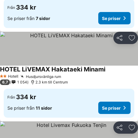
334 kr
Från
Se priser från
7 sidor
Se priser
Dela
Läg
HOTEL LiVEMAX Hakataeki Minami
Hotell
Husdjursvänliga rum
2 Stjärnor
6,7
1 054
2.3 km till Centrum
334 kr
Från
Se priser från
11 sidor
Se priser
Dela
Läg