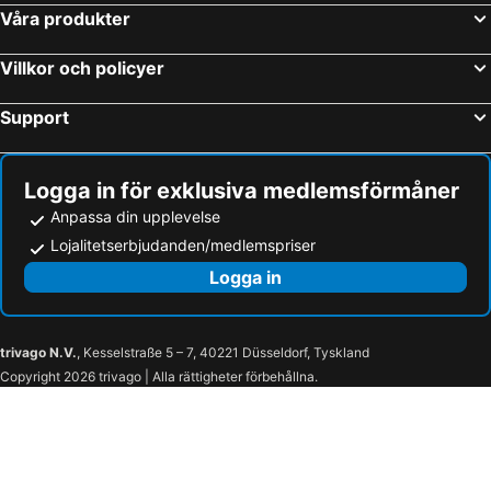
Apa Hotel Hakata Eki Chikushiguchi
Hotel Oriental Express Fukuoka Tenjin
Våra produkter
Heiwadai Hotel Otemon
Tokyu Stay Hakata
Villkor och policyer
S-Peria Hotel Hakata
Yaoji Hakata Hotel
Nest Hotel Hakata Station
Apa Hotel Hakata Ekimae 2 Chome
Support
Daiwa Roynet Hotel Hakata Reisen PREMIER
Hotel Mei Fukuoka Tenjin
Hilltop Resort Fukuoka
EN HOTEL Hakata
Logga in för exklusiva medlemsförmåner
Apa Hotel Hakata Gion Ekimae
JR Kyushu Hotel Blossom Fukuoka
Anpassa din upplevelse
The Millennials Fukuoka
Hakata Green Hotel Annex
Lojalitetserbjudanden/medlemspriser
You Style Hotel Hakata
Zonk Hotel Nakasu
Logga in
Comfort Inn Fukuoka Tenjin
MK Hotels Nishinakasu
Court Hotel Fukuoka Tenjin
Nishitetsu Inn Fukuoka
trivago N.V.
, Kesselstraße 5 – 7, 40221 Düsseldorf, Tyskland
Fukuoka Floral Inn Nishinakasu
Solaria Nishitetsu Hotel Fukuoka
Copyright 2026 trivago | Alla rättigheter förbehållna.
Tokyu Stay Fukuoka Tenjin
Toyoko Inn Hakata Nishi-Nakasu
The Gate Hotel Fukuoka By Hulic
Toyoko Inn Fukuoka Tenjin
Richmond Hotel Fukuoka Tenjin
The BREAKFAST HOTEL福岡天神
Best Western Plus Fukuoka Tenjin-minami
ZONK HOTEL Nakasu-Deaibashi