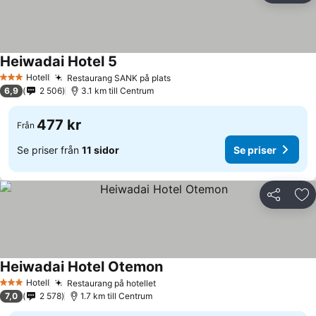
Heiwadai Hotel 5
Hotell
Restaurang SANK på plats
3 Stjärnor
6,9
2 506
3.1 km till Centrum
477 kr
Från
Se priser från
11 sidor
Se priser
Dela
Läg
Heiwadai Hotel Otemon
Hotell
Restaurang på hotellet
3 Stjärnor
7,0
2 578
1.7 km till Centrum