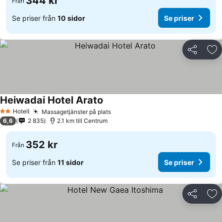
344 kr
Från
Se priser från
10 sidor
Se priser
Dela
Läg
Heiwadai Hotel Arato
Hotell
Massagetjänster på plats
2 Stjärnor
6,6
2 835
2.1 km till Centrum
352 kr
Från
Se priser från
11 sidor
Se priser
Dela
Läg