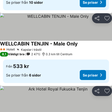
Se priser från
10 sidor
Se priser
Dela
Läg
WELLCABIN TENJIN - Male Only
Hotell
Kapslar i trästil
2 Stjärnor
8,1
Väldigt bra
2 471
0.3 km till Centrum
533 kr
Från
Se priser från
6 sidor
Se priser
Dela
Läg