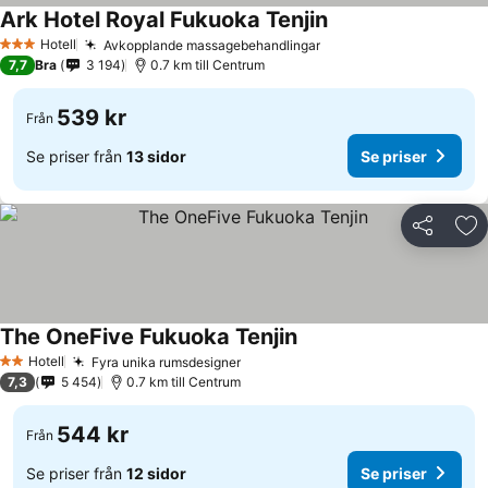
Ark Hotel Royal Fukuoka Tenjin
Hotell
Avkopplande massagebehandlingar
3 Stjärnor
7,7
Bra
3 194
0.7 km till Centrum
539 kr
Från
Se priser från
13 sidor
Se priser
Dela
Läg
The OneFive Fukuoka Tenjin
Hotell
Fyra unika rumsdesigner
2 Stjärnor
7,3
5 454
0.7 km till Centrum
544 kr
Från
Se priser från
12 sidor
Se priser