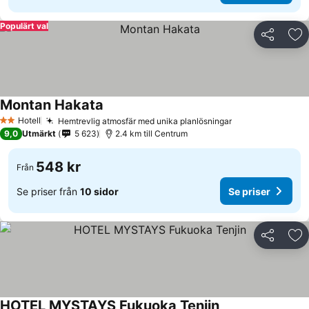
Populärt val
Dela
Läg
Montan Hakata
Hotell
Hemtrevlig atmosfär med unika planlösningar
2 Stjärnor
9,0
Utmärkt
5 623
2.4 km till Centrum
548 kr
Från
Se priser från
10 sidor
Se priser
Dela
Läg
HOTEL MYSTAYS Fukuoka Tenjin