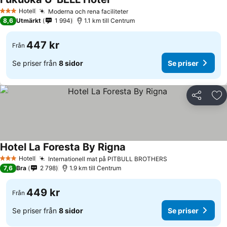
Hotell
Moderna och rena faciliteter
3 Stjärnor
8,6
Utmärkt
1 994
1.1 km till Centrum
447 kr
Från
Se priser från
8 sidor
Se priser
Dela
Läg
Hotel La Foresta By Rigna
Hotell
Internationell mat på PITBULL BROTHERS
3 Stjärnor
7,6
Bra
2 798
1.9 km till Centrum
449 kr
Från
Se priser från
8 sidor
Se priser