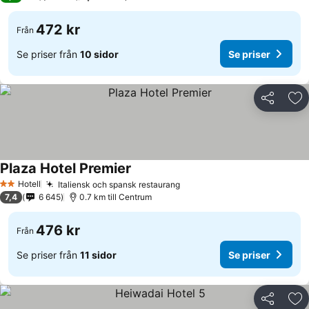
472 kr
Från
Se priser från
10 sidor
Se priser
Dela
Läg
Plaza Hotel Premier
Hotell
Italiensk och spansk restaurang
2 Stjärnor
7,4
6 645
0.7 km till Centrum
476 kr
Från
Se priser från
11 sidor
Se priser
Dela
Läg