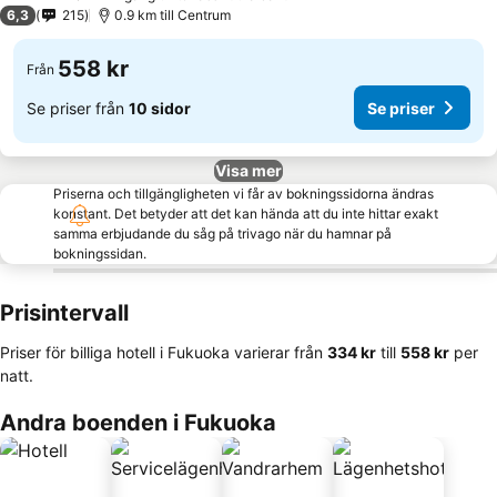
3 Stjärnor
6,3
215
0.9 km till Centrum
558 kr
Från
Se priser från
10 sidor
Se priser
Visa mer
Priserna och tillgängligheten vi får av bokningssidorna ändras
konstant. Det betyder att det kan hända att du inte hittar exakt
samma erbjudande du såg på trivago när du hamnar på
bokningssidan.
Prisintervall
Priser för billiga hotell i Fukuoka varierar från
‎334 kr
till
‎558 kr
per
natt.
Andra boenden i Fukuoka