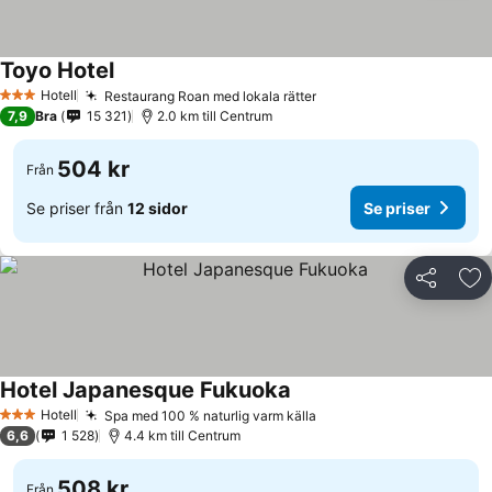
Toyo Hotel
Hotell
Restaurang Roan med lokala rätter
3 Stjärnor
7,9
Bra
15 321
2.0 km till Centrum
504 kr
Från
Se priser från
12 sidor
Se priser
Dela
Läg
Hotel Japanesque Fukuoka
Hotell
Spa med 100 % naturlig varm källa
3 Stjärnor
6,6
1 528
4.4 km till Centrum
508 kr
Från