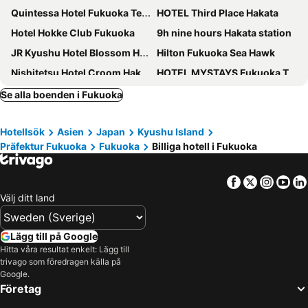
Quintessa Hotel Fukuoka Tenjin Minami
HOTEL Third Place Hakata
Hotel Hokke Club Fukuoka
9h nine hours Hakata station
JR Kyushu Hotel Blossom Hakata Central
Hilton Fukuoka Sea Hawk
Nishitetsu Hotel Croom Hakata
HOTEL MYSTAYS Fukuoka Tenjin
Hotel Grandolce HAKATA
KOKO HOTEL Hakata Station
Se alla boenden i Fukuoka
Hotel Monterey La Soeur Fukuoka
Hotel Resol Trinity Hakata
Hotellsök
Asien
Japan
Kyushu Island
Daiwa Roynet Hotel Fukuoka Nishinakasu
KOKO HOTEL Hakata shinkansenguchi
Präfektur Fukuoka
Fukuoka
Billiga hotell i Fukuoka
APA Hotel Hakata Ekimae 4 chome
Plaza Hotel Premier
Hotel New Otani Hakata
Daiwa Roynet Hotel Hakata-Gion
Facebook
Twitter
Insta
Yo
Hotel Nikko Fukuoka
Hotel New Gaea Kamigofuku
Välj ditt land
Oriental Hotel Fukuoka Hakata Station
Hakata Green Hotel No.1
Apa Hotel Hakata Ekimae 3chome
Four Points Flex by Sheraton Fukuoka Hakata
Lägg till på Google
Hitta våra resultat enkelt: Lägg till
Hotel Japanesque Fukuoka
Toyo Hotel
trivago som föredragen källa på
The Residential Suites Fukuoka
Mars Garden Hotel Hakata
Google.
Företag
Hotel Livemax Hakata Nakasu
Apa Hotel & Resort Hakata Ekihigashi