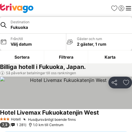
Favoriter
Logga 
Me
Destination
Fukuoka
Från/till
Gäster och rum
Välj datum
2 gäster, 1 rum
Sortera
Filtrera
Karta
Billiga hotell i Fukuoka, Japan.
Så påverkar betalningar till oss rankningen
Dela
Läg
Hotel Livemax Fukuokatenjin West
Hotell
Husdjursvänligt boende finns
3 Stjärnor
7,3
1 281
1.0 km till Centrum