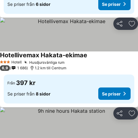
Se priser från
6 sidor
Se priser
Dela
Läg
Hotellivemax Hakata-ekimae
Hotell
Husdjursvänliga rum
3 Stjärnor
6,9
1 686
1.2 km till Centrum
397 kr
Från
Se priser från
8 sidor
Se priser
Dela
Läg