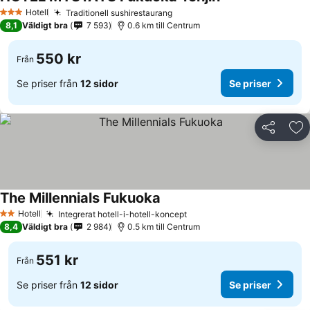
Hotell
Traditionell sushirestaurang
3 Stjärnor
8,1
Väldigt bra
7 593
0.6 km till Centrum
550 kr
Från
Se priser från
12 sidor
Se priser
Dela
Läg
The Millennials Fukuoka
Hotell
Integrerat hotell-i-hotell-koncept
2 Stjärnor
8,4
Väldigt bra
2 984
0.5 km till Centrum
551 kr
Från
Se priser från
12 sidor
Se priser