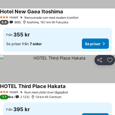
Hotel New Gaea Itoshima
Hotell
Renoverade rum med modern komfort
3 Stjärnor
6,6
866
Itoshima, 19.1 km till Fukuoka
355 kr
Från
Se priser från
7 sidor
Se priser
Dela
Läg
HOTEL Third Place Hakata
Hotell
Rum med utsikt över tågspåret
3 Stjärnor
7,7
Bra
2 123
1.9 km till Centrum
395 kr
Från