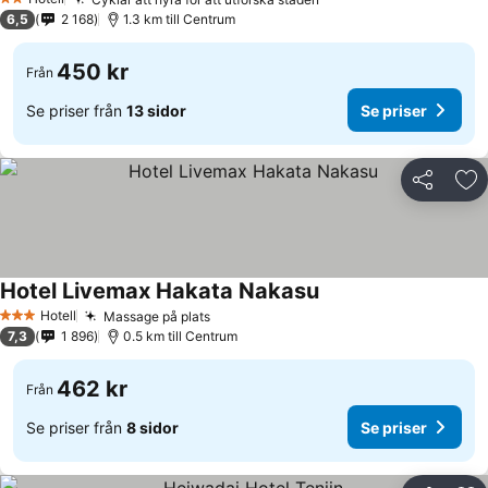
2 Stjärnor
6,5
2 168
1.3 km till Centrum
450 kr
Från
Se priser från
13 sidor
Se priser
Dela
Läg
Hotel Livemax Hakata Nakasu
Hotell
Massage på plats
3 Stjärnor
7,3
1 896
0.5 km till Centrum
462 kr
Från
Se priser från
8 sidor
Se priser