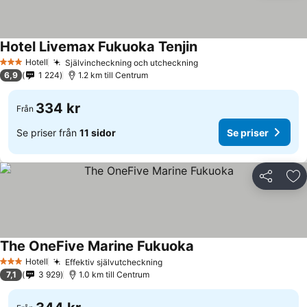
Hotel Livemax Fukuoka Tenjin
Hotell
Självincheckning och utcheckning
3 Stjärnor
6,9
1 224
1.2 km till Centrum
334 kr
Från
Se priser från
11 sidor
Se priser
Dela
Läg
The OneFive Marine Fukuoka
Hotell
Effektiv självutcheckning
3 Stjärnor
7,1
3 929
1.0 km till Centrum