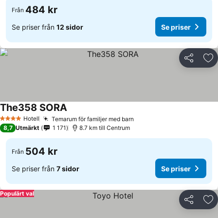
484 kr
Från
Se priser från
12 sidor
Se priser
Dela
Läg
The358 SORA
Hotell
Temarum för familjer med barn
4 Stjärnor
8,7
Utmärkt
1 171
8.7 km till Centrum
504 kr
Från
Se priser från
7 sidor
Se priser
Populärt val
Dela
Läg