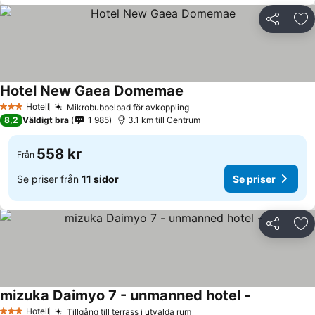
Dela
Läg
Hotel New Gaea Domemae
Hotell
Mikrobubbelbad för avkoppling
3 Stjärnor
8,2
Väldigt bra
1 985
3.1 km till Centrum
558 kr
Från
Se priser från
11 sidor
Se priser
Dela
Läg
mizuka Daimyo 7 - unmanned hotel -
Hotell
Tillgång till terrass i utvalda rum