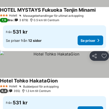
HOTEL MYSTAYS Fukuoka Tenjin Minami
Hotell
Massagebehandlingar för ultimat avkoppling
3 Stjärnor
7,9
Bra
3 879
0.5 km till Centrum
531 kr
Från
Se priser från
12 sidor
Se priser
Dela
Läg
Hotel Tohko HakataGion
Hotell
Bubbelpool för avkoppling
3 Stjärnor
6,4
355
1.3 km till Centrum
531 kr
Från