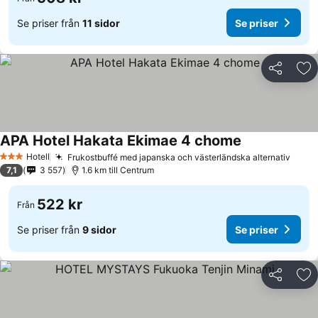
Se priser från
11 sidor
Se priser
Dela
Läg
APA Hotel Hakata Ekimae 4 chome
Hotell
Frukostbuffé med japanska och västerländska alternativ
3 Stjärnor
7,1
3 557
1.6 km till Centrum
522 kr
Från
Se priser från
9 sidor
Se priser
Dela
Läg