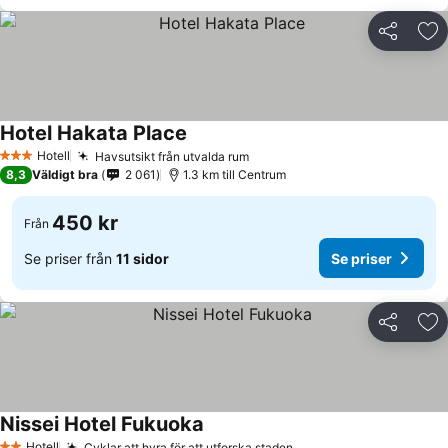
Dela
Läg
Hotel Hakata Place
Hotell
Havsutsikt från utvalda rum
3 Stjärnor
8,3
Väldigt bra
2 061
1.3 km till Centrum
450 kr
Från
Se priser från
11 sidor
Se priser
Dela
Läg
Nissei Hotel Fukuoka
Hotell
Cyklar att hyra för att utforska staden