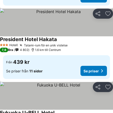
Dela
Läg
President Hotel Hakata
Hotell
Tatami-rum för en unik vistelse
3 Stjärnor
7,8
Bra
4 802
1.6 km till Centrum
439 kr
Från
Se priser från
11 sidor
Se priser
Dela
Läg
Fukuoka U-BELL Hotel