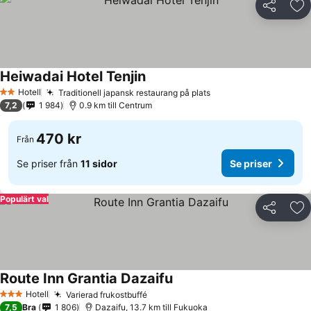
Dela
Läg
Heiwadai Hotel Tenjin
Hotell
Traditionell japansk restaurang på plats
2 Stjärnor
7,2
1 984
0.9 km till Centrum
470 kr
Från
Se priser från
11 sidor
Se priser
Populärt val
Dela
Läg
Route Inn Grantia Dazaifu
Hotell
Varierad frukostbuffé
3 Stjärnor
7,5
Bra
1 806
Dazaifu, 13.7 km till Fukuoka