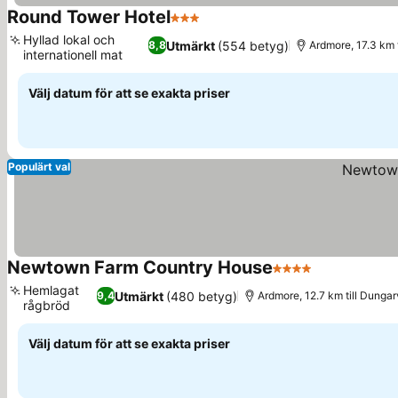
Round Tower Hotel
3 Stjärnor
Hyllad lokal och
Utmärkt
(554 betyg)
8,8
Ardmore, 17.3 km 
internationell mat
Välj datum för att se exakta priser
Populärt val
Newtown Farm Country House
4 Stjärnor
Hemlagat
Utmärkt
(480 betyg)
9,4
Ardmore, 12.7 km till Dunga
rågbröd
Välj datum för att se exakta priser