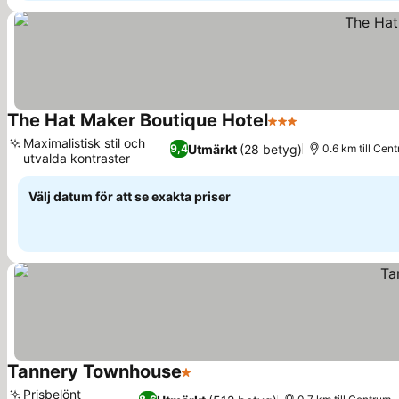
The Hat Maker Boutique Hotel
3 Stjärnor
Maximalistisk stil och
Utmärkt
(28 betyg)
9,4
0.6 km till Cen
utvalda kontraster
Välj datum för att se exakta priser
Tannery Townhouse
1 Stjärnor
Prisbelönt