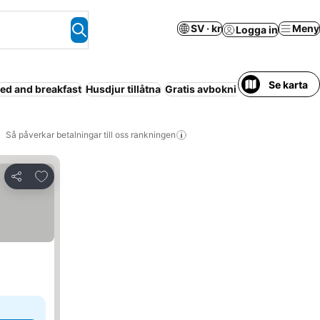
SV · kr
Meny
Logga in
Se karta
ed and breakfast
Husdjur tillåtna
Gratis avbokning
Strand
Lyx
L
Så påverkar betalningar till oss rankningen
Lägg till i Mina Favoriter
Dela