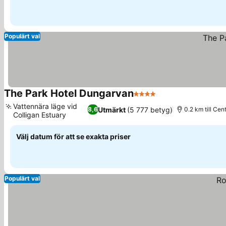
Populärt val
The Park Hotel Dungarvan
4 Stjärnor
Vattennära läge vid
Utmärkt
(5 777 betyg)
8,6
0.2 km till Cen
Colligan Estuary
Välj datum för att se exakta priser
Populärt val