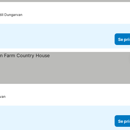
till Dungarvan
Se pri
rvan
Se pri