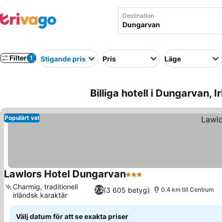
Destination
Filter
1
Stigande pris
Pris
Läge
Billiga hotell i Dungarvan, I
Populärt val
Lawlors Hotel Dungarvan
3 Stjärnor
Charmig, traditionell
(3 605 betyg)
7,2
0.4 km till Centrum
irländsk karaktär
Välj datum för att se exakta priser