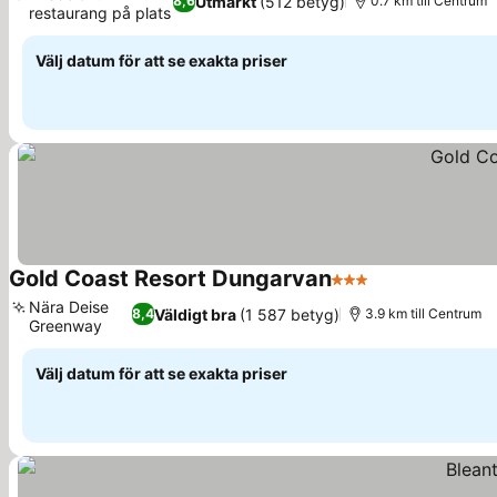
Utmärkt
(512 betyg)
8,6
0.7 km till Centrum
restaurang på plats
Välj datum för att se exakta priser
Gold Coast Resort Dungarvan
3 Stjärnor
Nära Deise
Väldigt bra
(1 587 betyg)
8,4
3.9 km till Centrum
Greenway
Välj datum för att se exakta priser