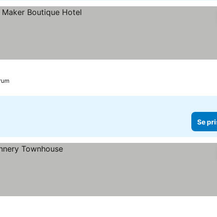
trum
Se pri