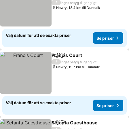
3 Stjärnor
/
Inget betyg tillgängligt
Newry, 18.4 km till Dundalk
Välj datum för att se exakta priser
Se priser
Francis Court
Dela
Lägg till i Mina Favoriter
Se priser
/
Inget betyg tillgängligt
Newry, 19.7 km till Dundalk
Välj datum för att se exakta priser
Se priser
Setanta Guesthouse
Dela
Lägg till i Mina Favoriter
Se pri