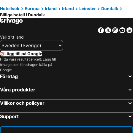
Hotellsök
Europa
Irland
Irland
Leinster
Dundalk
Billiga hotell i Dundalk
Facebook
Twitter
Insta
Yo
Välj ditt land
Lägg till på Google
Hitta våra resultat enkelt: Lägg till
trivago som föredragen källa på
Google.
Företag
Våra produkter
Villkor och policyer
Support