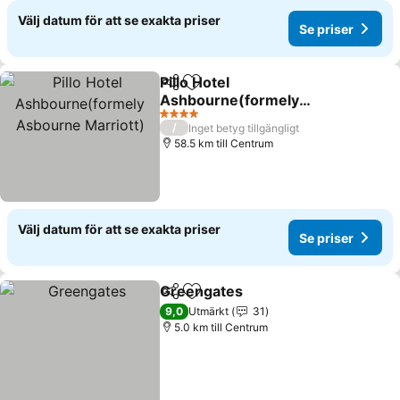
Välj datum för att se exakta priser
Se priser
Pillo Hotel
Dela
Lägg till i Mina Favoriter
Ashbourne(formely
Asbourne Marriott)
Se priser
4 Stjärnor
/
Inget betyg tillgängligt
58.5 km till Centrum
Välj datum för att se exakta priser
Se priser
Greengates
Dela
Lägg till i Mina Favoriter
Se priser
9,0
Utmärkt
31
5.0 km till Centrum