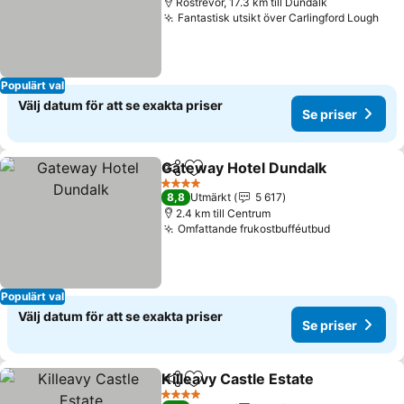
Rostrevor, 17.3 km till Dundalk
Fantastisk utsikt över Carlingford Lough
Se 
Populärt val
Välj datum för att se exakta priser
Se priser
Gateway Hotel Dundalk
Dela
Lägg till i Mina Favoriter
Se 
4 Stjärnor
8,8
Utmärkt
5 617
2.4 km till Centrum
Omfattande frukostbufféutbud
Se priser
Populärt val
Välj datum för att se exakta priser
Se priser
Killeavy Castle Estate
Dela
Lägg till i Mina Favoriter
Se p
4 Stjärnor