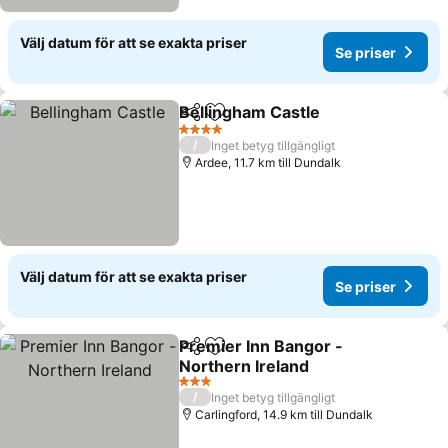
Välj datum för att se exakta priser
Se priser
Bellingham Castle
Dela
Lägg till i Mina Favoriter
Se prise
4 Stjärnor
/
Inget betyg tillgängligt
Ardee, 11.7 km till Dundalk
Välj datum för att se exakta priser
Se priser
Premier Inn Bangor -
Dela
Lägg till i Mina Favoriter
Northern Ireland
Se priser
3 Stjärnor
/
Inget betyg tillgängligt
Carlingford, 14.9 km till Dundalk