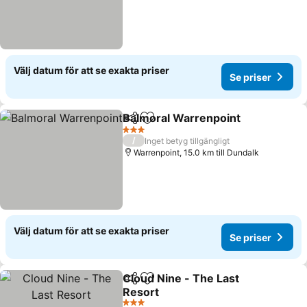
Välj datum för att se exakta priser
Se priser
Balmoral Warrenpoint
Dela
Lägg till i Mina Favoriter
Se p
3 Stjärnor
/
Inget betyg tillgängligt
Warrenpoint, 15.0 km till Dundalk
Välj datum för att se exakta priser
Se priser
Cloud Nine - The Last
Dela
Lägg till i Mina Favoriter
Resort
Se priser