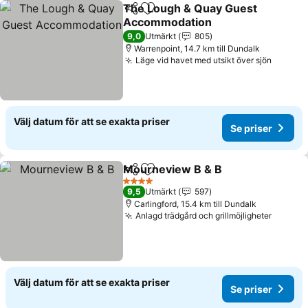
The Lough & Quay Guest
Dela
Lägg till i Mina Favoriter
Accommodation
Se priser
9,0
Utmärkt
805
Warrenpoint, 14.7 km till Dundalk
Läge vid havet med utsikt över sjön
Se pris
Välj datum för att se exakta priser
Se priser
Mourneview B & B
Dela
Lägg till i Mina Favoriter
Se prise
4 Stjärnor
9,5
Utmärkt
597
Carlingford, 15.4 km till Dundalk
Anlagd trädgård och grillmöjligheter
Se pris
Välj datum för att se exakta priser
Se priser