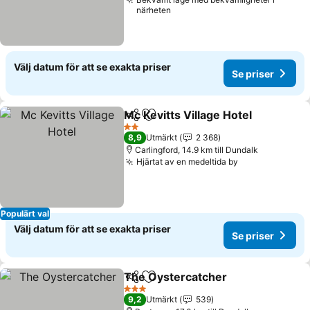
närheten
Välj datum för att se exakta priser
Se priser
Mc Kevitts Village Hotel
Dela
Lägg till i Mina Favoriter
Se
2 Stjärnor
8,9
Utmärkt
2 368
Carlingford, 14.9 km till Dundalk
Hjärtat av en medeltida by
Se priser
Populärt val
Välj datum för att se exakta priser
Se priser
The Oystercatcher
Dela
Lägg till i Mina Favoriter
Se pris
3 Stjärnor
9,2
Utmärkt
539