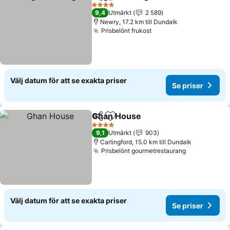
Dela
Lägg till i Mina Favoriter
Se priser
4 Stjärnor
9,4
Utmärkt
2 589
Newry, 17.2 km till Dundalk
Prisbelönt frukost
Se priser
Välj datum för att se exakta priser
Se priser
Ghan House
Dela
Lägg till i Mina Favoriter
Se priser
4 Stjärnor
9,1
Utmärkt
903
Carlingford, 15.0 km till Dundalk
Prisbelönt gourmetrestaurang
Se priser
Välj datum för att se exakta priser
Se priser