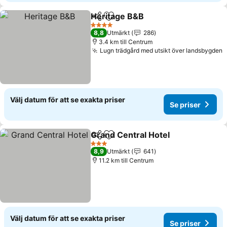
Heritage B&B
Dela
Lägg till i Mina Favoriter
Se priser
4 Stjärnor
8,8
Utmärkt
286
3.4 km till Centrum
Lugn trädgård med utsikt över landsbygden
S
Välj datum för att se exakta priser
Se priser
Grand Central Hotel
Dela
Lägg till i Mina Favoriter
Se pri
3 Stjärnor
8,9
Utmärkt
641
11.2 km till Centrum
Välj datum för att se exakta priser
Se priser