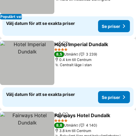
Se priser
Populärt val
Välj datum för att se exakta priser
Se priser
Hotel Imperial Dundalk
Dela
Lägg till i Mina Favoriter
Se 
4 Stjärnor
8,5
Utmärkt
3 239
0.4 km till Centrum
Centralt läge i stan
Se priser
Välj datum för att se exakta priser
Se priser
Fairways Hotel Dundalk
Dela
Lägg till i Mina Favoriter
Se
4 Stjärnor
8,8
Utmärkt
4 140
3.8 km till Centrum
Bekvämt läge med bekvämligheter i