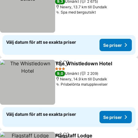
9,3
Utmärkt
2 675
Newry, 13.7 km till Dundalk
Spa med bergsutsikt
Se priser
Välj datum för att se exakta priser
Se priser
The Whistledown Hotel
Dela
Lägg till i Mina Favoriter
Se
3 Stjärnor
9,0
Utmärkt
2 209
Newry, 14.9 km till Dundalk
Prisbelönta matupplevelser
Se priser
Välj datum för att se exakta priser
Se priser
Flagstaff Lodge