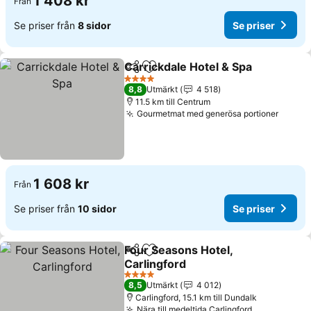
1 408 kr
Från
Se priser från
8 sidor
Se priser
Carrickdale Hotel & Spa
Dela
Lägg till i Mina Favoriter
Se
4 Stjärnor
8,8
Utmärkt
4 518
11.5 km till Centrum
Gourmetmat med generösa portioner
Se pri
1 608 kr
Från
Se priser från
10 sidor
Se priser
Four Seasons Hotel,
Dela
Lägg till i Mina Favoriter
Carlingford
Se priser
4 Stjärnor
8,5
Utmärkt
4 012
Carlingford, 15.1 km till Dundalk
Nära till medeltida Carlingford