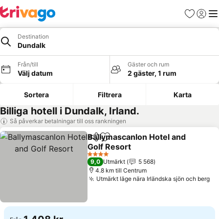
Favoriter
Logga 
Me
Destination
Dundalk
Från/till
Gäster och rum
Välj datum
2 gäster, 1 rum
Sortera
Filtrera
Karta
Billiga hotell i Dundalk, Irland.
Så påverkar betalningar till oss rankningen
Ballymascanlon Hotel and
Dela
Lägg till i Mina Favoriter
Golf Resort
Se priser
4 Stjärnor
9,0
Utmärkt
5 568
4.8 km till Centrum
Utmärkt läge nära Irländska sjön och berg
Se