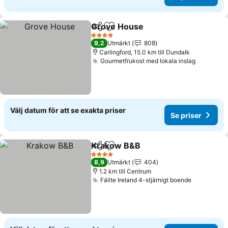
Grove House
Dela
Lägg till i Mina Favoriter
Se priser
4 Stjärnor
9,2
Utmärkt
808
Carlingford, 15.0 km till Dundalk
Gourmetfrukost med lokala inslag
Se prise
Välj datum för att se exakta priser
Se priser
Krakow B&B
Dela
Lägg till i Mina Favoriter
Se priser
4 Stjärnor
8,9
Utmärkt
404
1.2 km till Centrum
Fáilte Ireland 4-stjärnigt boende
Se priser