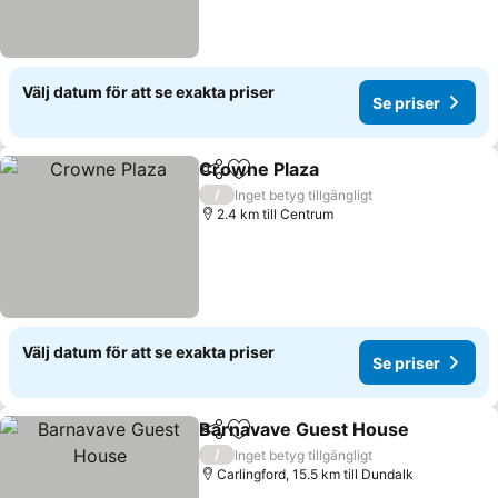
Välj datum för att se exakta priser
Se priser
Crowne Plaza
Dela
Lägg till i Mina Favoriter
Se priser
/
Inget betyg tillgängligt
2.4 km till Centrum
Välj datum för att se exakta priser
Se priser
Barnavave Guest House
Dela
Lägg till i Mina Favoriter
Se
/
Inget betyg tillgängligt
Carlingford, 15.5 km till Dundalk