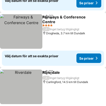
Välj datum för att se exakta priser
Se priser
Fairways & Conference
Dela
Lägg till i Mina Favoriter
Centre
Se priser
4 Stjärnor
/
Inget betyg tillgängligt
Drogheda, 3.7 km till Dundalk
Välj datum för att se exakta priser
Se priser
Riverdale
Dela
Lägg till i Mina Favoriter
Se priser
/
Inget betyg tillgängligt
Carlingford, 14.5 km till Dundalk