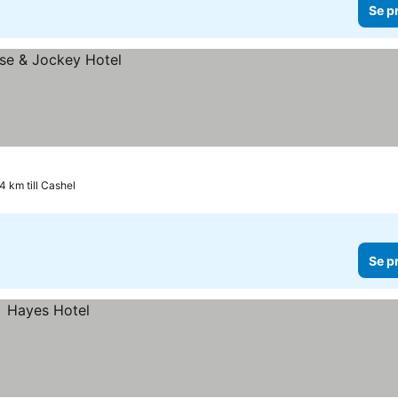
Se p
4 km till Cashel
Se p