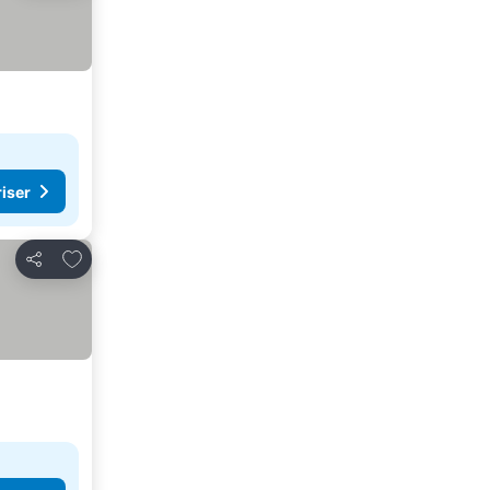
riser
Lägg till i Mina Favoriter
Dela