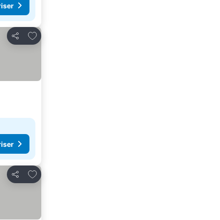
riser
Lägg till i Mina Favoriter
Dela
riser
Lägg till i Mina Favoriter
Dela