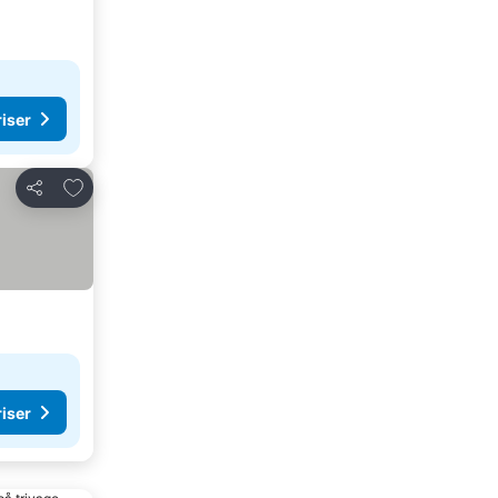
riser
Lägg till i Mina Favoriter
Dela
riser