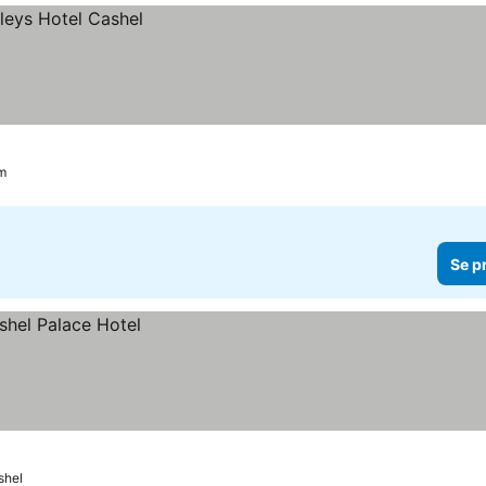
um
Se p
shel