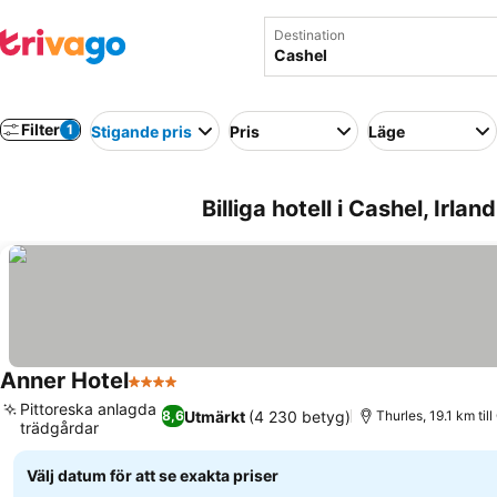
Destination
Filter
1
Stigande pris
Pris
Läge
Billiga hotell i Cashel, Irland
Anner Hotel
4 Stjärnor
Pittoreska anlagda
Utmärkt
(4 230 betyg)
8,6
Thurles, 19.1 km til
trädgårdar
Välj datum för att se exakta priser