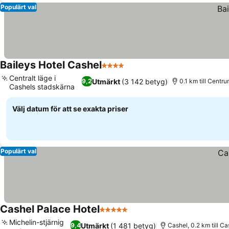
Populärt val
Baileys Hotel Cashel
4 Stjärnor
Centralt läge i
Utmärkt
(3 142 betyg)
9,2
0.1 km till Centr
Cashels stadskärna
Välj datum för att se exakta priser
Populärt val
Cashel Palace Hotel
5 Stjärnor
Michelin-stjärnig
Utmärkt
(1 481 betyg)
9,4
Cashel, 0.2 km till Ca