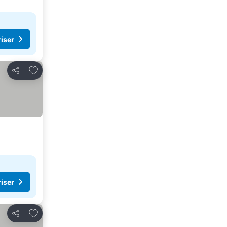
riser
Lägg till i Mina Favoriter
Dela
riser
Lägg till i Mina Favoriter
Dela