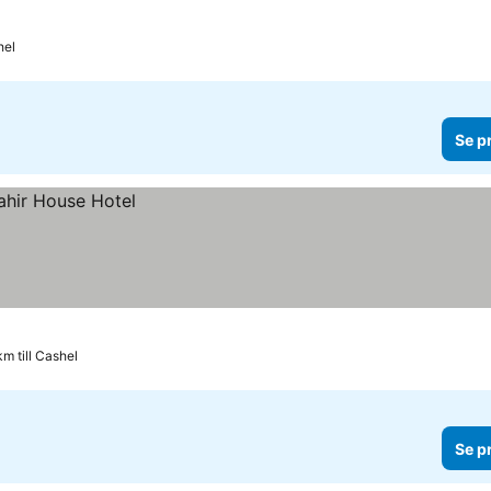
hel
Se p
km till Cashel
Se p