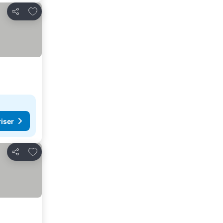
Lägg till i Mina Favoriter
Dela
riser
Lägg till i Mina Favoriter
Dela