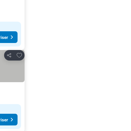
riser
Lägg till i Mina Favoriter
Dela
riser