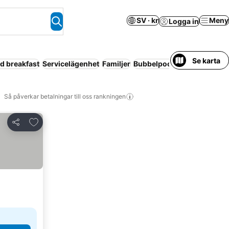
SV · kr
Meny
Logga in
Se karta
d breakfast
Servicelägenhet
Familjer
Bubbelpool
Pool
Gratis a
Så påverkar betalningar till oss rankningen
Lägg till i Mina Favoriter
Dela