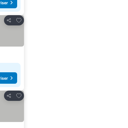
riser
Lägg till i Mina Favoriter
Dela
riser
Lägg till i Mina Favoriter
Dela