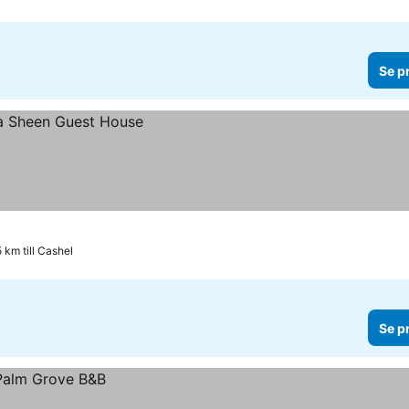
Se p
 km till Cashel
Se p