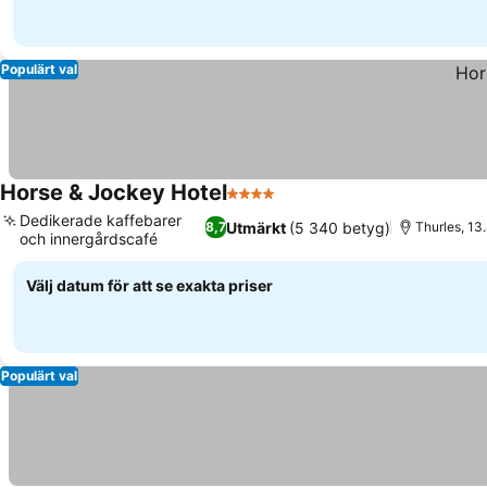
Populärt val
Horse & Jockey Hotel
4 Stjärnor
Dedikerade kaffebarer
Utmärkt
(5 340 betyg)
8,7
Thurles, 13.
och innergårdscafé
Välj datum för att se exakta priser
Populärt val