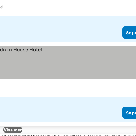
hel
Se p
Se p
Visa mer