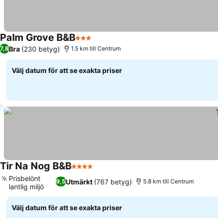
Palm Grove B&B
3 Stjärnor
Bra
(230 betyg)
7,8
1.5 km till Centrum
Välj datum för att se exakta priser
Tir Na Nog B&B
4 Stjärnor
Prisbelönt
Utmärkt
(767 betyg)
9,5
5.8 km till Centrum
lantlig miljö
Välj datum för att se exakta priser