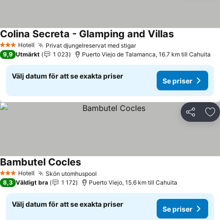
Colina Secreta - Glamping and Villas
Se priser
Hotell
Privat djungelreservat med stigar
Se priser
3 Stjärnor
9,9
Utmärkt
1 023
Puerto Viejo de Talamanca, 16.7 km till Cahuita
Välj datum för att se exakta priser
Se priser
Dela
Läg
Bambutel Cocles
Se priser
Hotell
Skön utomhuspool
Se priser
3 Stjärnor
8,3
Väldigt bra
1 172
Puerto Viejo, 15.6 km till Cahuita
Välj datum för att se exakta priser
Se priser