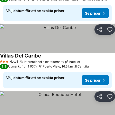
Välj datum för att se exakta priser
Se priser
Dela
Läg
Villas Del Caribe
Se priser
Hotell
Internationella matalternativ på hotellet
Se priser
3 Stjärnor
8,8
Utmärkt
1 937
Puerto Viejo, 16.5 km till Cahuita
Välj datum för att se exakta priser
Se priser
Dela
Läg