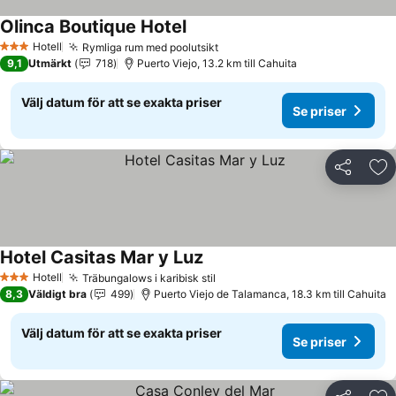
Olinca Boutique Hotel
Se priser
Hotell
Rymliga rum med poolutsikt
Se priser
3 Stjärnor
9,1
Utmärkt
718
Puerto Viejo, 13.2 km till Cahuita
Välj datum för att se exakta priser
Se priser
Dela
Läg
Hotel Casitas Mar y Luz
Se priser
Hotell
Träbungalows i karibisk stil
Se priser
3 Stjärnor
8,3
Väldigt bra
499
Puerto Viejo de Talamanca, 18.3 km till Cahuita
Välj datum för att se exakta priser
Se priser