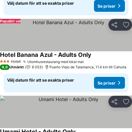
Välj datum för att se exakta priser
Se priser
Populärt val
Dela
Läg
Hotel Banana Azul - Adults Only
Se priser
Hotell
Utomhusrestaurang med lokal mat
Se priser
3 Stjärnor
9,0
Utmärkt
6 053
Puerto Viejo de Talamanca, 11.4 km till Cahuita
Välj datum för att se exakta priser
Se priser
Dela
Läg
Umami Hotel - Adults Only