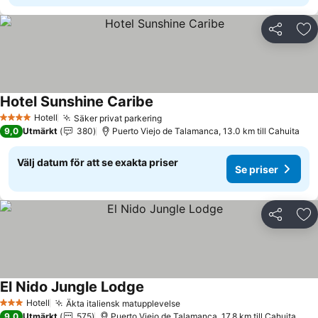
Dela
Läg
Hotel Sunshine Caribe
Se priser
Hotell
Säker privat parkering
Se priser
4 Stjärnor
9,0
Utmärkt
380
Puerto Viejo de Talamanca, 13.0 km till Cahuita
Välj datum för att se exakta priser
Se priser
Dela
Läg
El Nido Jungle Lodge
Se priser
Hotell
Äkta italiensk matupplevelse
Se priser
3 Stjärnor
9,0
Utmärkt
575
Puerto Viejo de Talamanca, 17.8 km till Cahuita