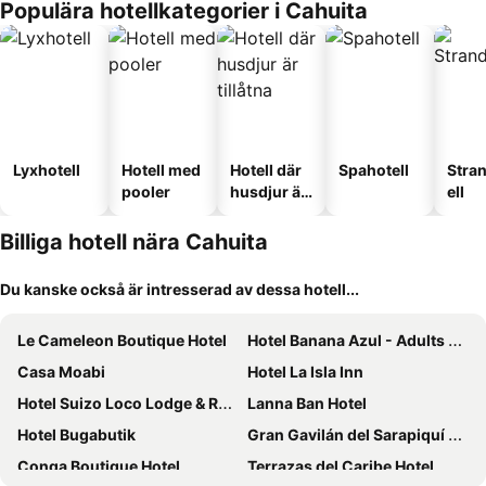
Populära hotellkategorier i Cahuita
Lyxhotell
Hotell med
Hotell där
Spahotell
Stra
pooler
husdjur är
ell
tillåtna
Billiga hotell nära Cahuita
Du kanske också är intresserad av dessa hotell...
Le Cameleon Boutique Hotel
Hotel Banana Azul - Adults Only
Casa Moabi
Hotel La Isla Inn
Hotel Suizo Loco Lodge & Resort
Lanna Ban Hotel
Hotel Bugabutik
Gran Gavilán del Sarapiquí Lodge
Conga Boutique Hotel
Terrazas del Caribe Hotel