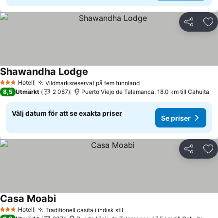
Dela
Läg
Shawandha Lodge
Se priser
Hotell
Vildmarksreservat på fem tunnland
Se priser
3 Stjärnor
8,5
Utmärkt
2 087
Puerto Viejo de Talamanca, 18.0 km till Cahuita
Välj datum för att se exakta priser
Se priser
Dela
Läg
Casa Moabi
Se priser
Hotell
Traditionell casita i indisk stil
Se priser
3 Stjärnor