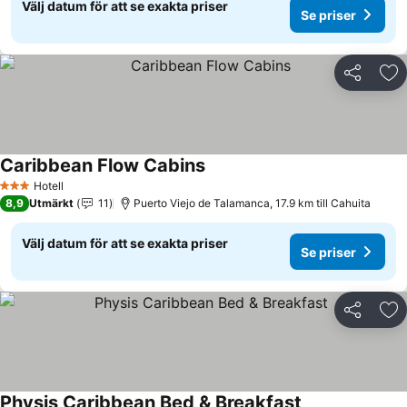
Välj datum för att se exakta priser
Se priser
Dela
Läg
Caribbean Flow Cabins
Se priser
Hotell
3 Stjärnor
8,9
Utmärkt
11
Puerto Viejo de Talamanca, 17.9 km till Cahuita
Välj datum för att se exakta priser
Se priser
Dela
Läg
Physis Caribbean Bed & Breakfast