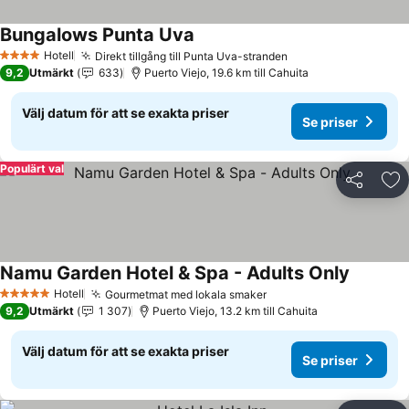
Bungalows Punta Uva
Se priser
Hotell
Direkt tillgång till Punta Uva-stranden
Se priser
4 Stjärnor
9,2
Utmärkt
633
Puerto Viejo, 19.6 km till Cahuita
Välj datum för att se exakta priser
Se priser
Populärt val
Dela
Läg
Namu Garden Hotel & Spa - Adults Only
Se prise
Hotell
Gourmetmat med lokala smaker
Se priser
5 Stjärnor
9,2
Utmärkt
1 307
Puerto Viejo, 13.2 km till Cahuita
Välj datum för att se exakta priser
Se priser