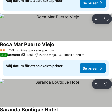
Välj datum för att se exakta priser
Se priser
Dela
Läg
Roca Mar Puerto Viejo
Se priser
Hotell
Privat parkering per rum
Se priser
2 Stjärnor
8,8
Utmärkt
180
Puerto Viejo, 13.0 km till Cahuita
Välj datum för att se exakta priser
Se priser
Dela
Läg
Saranda Boutique Hotel