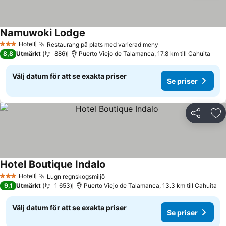
Namuwoki Lodge
Se priser
Hotell
Restaurang på plats med varierad meny
Se priser
3 Stjärnor
8,8
Utmärkt
886
Puerto Viejo de Talamanca, 17.8 km till Cahuita
Välj datum för att se exakta priser
Se priser
Dela
Läg
Hotel Boutique Indalo
Se priser
Hotell
Lugn regnskogsmiljö
Se priser
3 Stjärnor
9,1
Utmärkt
1 653
Puerto Viejo de Talamanca, 13.3 km till Cahuita
Välj datum för att se exakta priser
Se priser