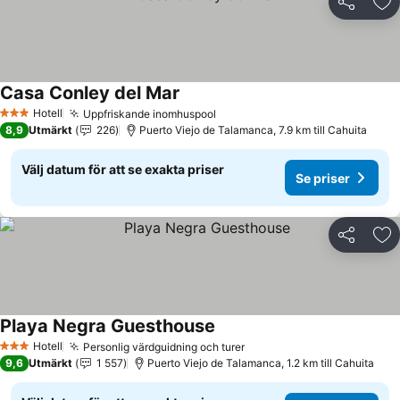
Dela
Läg
Casa Conley del Mar
Se priser
Hotell
Uppfriskande inomhuspool
Se priser
3 Stjärnor
8,9
Utmärkt
226
Puerto Viejo de Talamanca, 7.9 km till Cahuita
Välj datum för att se exakta priser
Se priser
Dela
Läg
Playa Negra Guesthouse
Se priser
Hotell
Personlig värdguidning och turer
Se priser
3 Stjärnor
9,6
Utmärkt
1 557
Puerto Viejo de Talamanca, 1.2 km till Cahuita