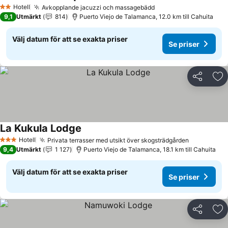
Se priser
Hotell
Avkopplande jacuzzi och massagebädd
Se priser
2 Stjärnor
9,1
Utmärkt
814
Puerto Viejo de Talamanca, 12.0 km till Cahuita
Välj datum för att se exakta priser
Se priser
Dela
Läg
La Kukula Lodge
Se priser
Hotell
Privata terrasser med utsikt över skogsträdgården
Se priser
3 Stjärnor
9,4
Utmärkt
1 127
Puerto Viejo de Talamanca, 18.1 km till Cahuita
Välj datum för att se exakta priser
Se priser
Dela
Läg