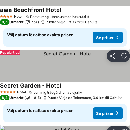
awā Beachfront Hotel
Se priser
Hotell
Restaurang utomhus med havsutsikt
Se priser
4 Stjärnor
9,5
Utmärkt
754
Puerto Viejo, 18.9 km till Cahuita
Välj datum för att se exakta priser
Se priser
Populärt val
Dela
Läg
Secret Garden - Hotel
Se priser
Hotell
Lummig trädgård full av djurliv
Se priser
5 Stjärnor
8,8
Utmärkt
1 815
Puerto Viejo de Talamanca, 0.0 km till Cahuita
Välj datum för att se exakta priser
Se priser