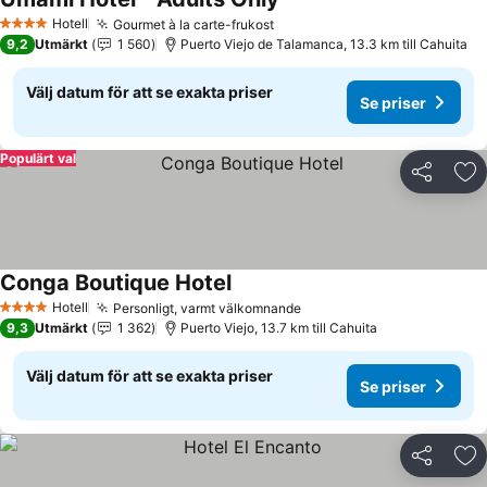
Se priser
Hotell
Gourmet à la carte-frukost
Se priser
4 Stjärnor
9,2
Utmärkt
1 560
Puerto Viejo de Talamanca, 13.3 km till Cahuita
Välj datum för att se exakta priser
Se priser
Populärt val
Dela
Läg
Conga Boutique Hotel
Se priser
Hotell
Personligt, varmt välkomnande
Se priser
4 Stjärnor
9,3
Utmärkt
1 362
Puerto Viejo, 13.7 km till Cahuita
Välj datum för att se exakta priser
Se priser
Dela
Läg