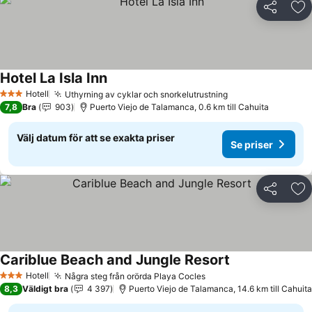
Dela
Läg
Hotel La Isla Inn
Se priser
Hotell
Uthyrning av cyklar och snorkelutrustning
Se priser
3 Stjärnor
7,8
Bra
903
Puerto Viejo de Talamanca, 0.6 km till Cahuita
Välj datum för att se exakta priser
Se priser
Dela
Läg
Cariblue Beach and Jungle Resort
Se priser
Hotell
Några steg från orörda Playa Cocles
Se priser
3 Stjärnor
8,3
Väldigt bra
4 397
Puerto Viejo de Talamanca, 14.6 km till Cahuita