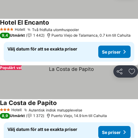
Hotel El Encanto
Se priser
Hotell
Två fridfulla utomhuspooler
Se priser
4 Stjärnor
9,4
Utmärkt
1 442
Puerto Viejo de Talamanca, 0.7 km till Cahuita
Välj datum för att se exakta priser
Se priser
Populärt val
Dela
Läg
La Costa de Papito
Se priser
Hotell
Autentisk indisk matupplevelse
Se priser
3 Stjärnor
8,9
Utmärkt
1 372
Puerto Viejo, 14.9 km till Cahuita
Välj datum för att se exakta priser
Se priser