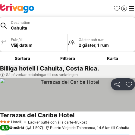
Favoriter
Logga 
Me
Destination
Cahuita
Från/till
Gäster och rum
Välj datum
2 gäster, 1 rum
Sortera
Filtrera
Karta
Billiga hotell i Cahuita, Costa Rica.
Så påverkar betalningar till oss rankningen
Dela
Läg
Terrazas del Caribe Hotel
Se priser
Hotell
Läcker buffé och à la carte-frukost
Se priser
3 Stjärnor
8,8
Utmärkt
1 507
Puerto Viejo de Talamanca, 14.6 km till Cahuita