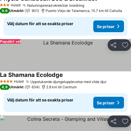
Se priser
Hotell
Naturinspirerad eklektisk inredning
Se priser
3 Stjärnor
9,6
Utmärkt
901
Puerto Viejo de Talamanca, 15.7 km till Cahuita
Välj datum för att se exakta priser
Se priser
Populärt val
Dela
Läg
La Shamana Ecolodge
Se priser
Hotell
Uppslukande djungelupplevelse med vilda djur
Se priser
4 Stjärnor
8,9
Utmärkt
634
2.8 km till Centrum
Välj datum för att se exakta priser
Se priser
Dela
Läg