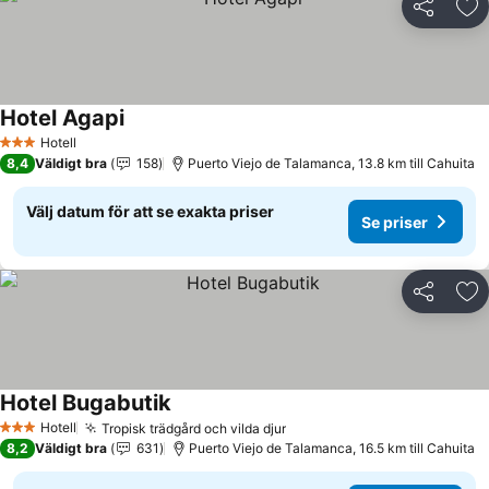
Dela
Läg
Hotel Agapi
Se priser
Hotell
3 Stjärnor
8,4
Väldigt bra
158
Puerto Viejo de Talamanca, 13.8 km till Cahuita
Välj datum för att se exakta priser
Se priser
Dela
Läg
Hotel Bugabutik
Se priser
Hotell
Tropisk trädgård och vilda djur
Se priser
3 Stjärnor
8,2
Väldigt bra
631
Puerto Viejo de Talamanca, 16.5 km till Cahuita