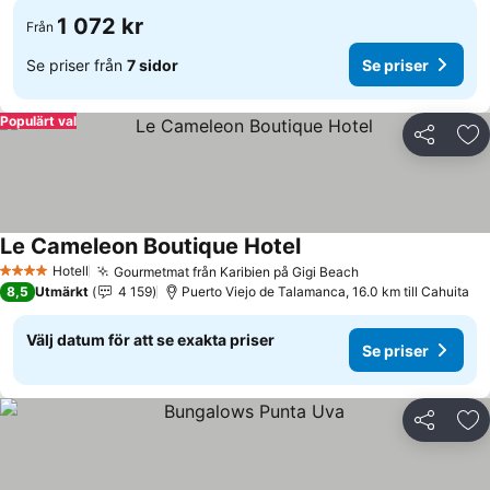
1 072 kr
Från
Se priser från
7 sidor
Se priser
Populärt val
Dela
Läg
Le Cameleon Boutique Hotel
Se priser
Hotell
Gourmetmat från Karibien på Gigi Beach
Se priser
4 Stjärnor
8,5
Utmärkt
4 159
Puerto Viejo de Talamanca, 16.0 km till Cahuita
Välj datum för att se exakta priser
Se priser
Dela
Läg