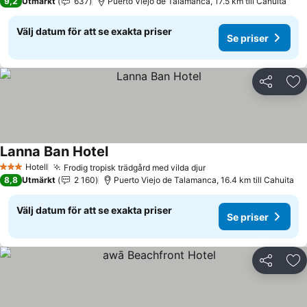
9,2
Utmärkt
637
Puerto Viejo de Talamanca, 17.5 km till Cahuita
Välj datum för att se exakta priser
Se priser
Dela
Läg
Lanna Ban Hotel
Se priser
Hotell
Frodig tropisk trädgård med vilda djur
Se priser
3 Stjärnor
8,8
Utmärkt
2 160
Puerto Viejo de Talamanca, 16.4 km till Cahuita
Välj datum för att se exakta priser
Se priser
Dela
Läg