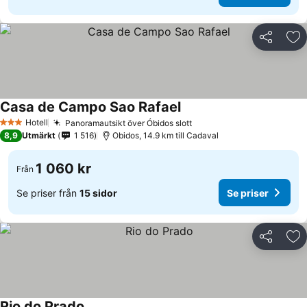
Dela
Läg
Casa de Campo Sao Rafael
Hotell
Panoramautsikt över Óbidos slott
3 Stjärnor
8,9
Utmärkt
1 516
Obidos, 14.9 km till Cadaval
1 060 kr
Från
Se priser från
15 sidor
Se priser
Dela
Läg
Rio do Prado