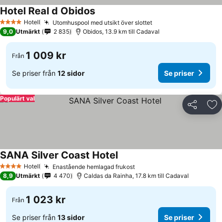
Hotel Real d Obidos
Hotell
Utomhuspool med utsikt över slottet
4 Stjärnor
9,0
Utmärkt
2 835
Obidos, 13.9 km till Cadaval
1 009 kr
Från
Se priser från
12 sidor
Se priser
Populärt val
Dela
Läg
SANA Silver Coast Hotel
Hotell
Enastående hemlagad frukost
4 Stjärnor
8,9
Utmärkt
4 470
Caldas da Rainha, 17.8 km till Cadaval
1 023 kr
Från
Se priser från
13 sidor
Se priser