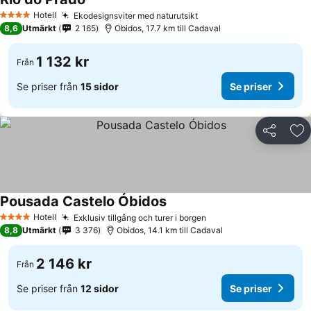
Hotell
Ekodesignsviter med naturutsikt
4 Stjärnor
8,6
Utmärkt
2 165
Obidos, 17.7 km till Cadaval
1 132 kr
Från
Se priser från
15 sidor
Se priser
Dela
Läg
Pousada Castelo Óbidos
Hotell
Exklusiv tillgång och turer i borgen
4 Stjärnor
8,8
Utmärkt
3 376
Obidos, 14.1 km till Cadaval
2 146 kr
Från
Se priser från
12 sidor
Se priser