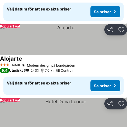
Välj datum för att se exakta priser
Se priser
Populärt val
Dela
Läg
Alojarte
Hotell
Modern design på bondgården
3 Stjärnor
9,4
Utmärkt
240
7.0 km till Centrum
Välj datum för att se exakta priser
Se priser
Populärt val
Dela
Läg