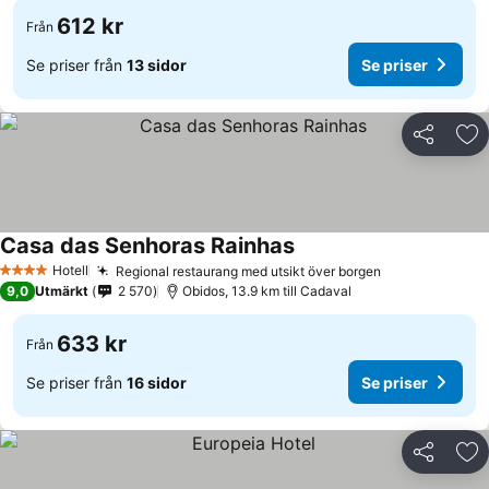
612 kr
Från
Se priser från
13 sidor
Se priser
Dela
Läg
Casa das Senhoras Rainhas
Hotell
Regional restaurang med utsikt över borgen
4 Stjärnor
9,0
Utmärkt
2 570
Obidos, 13.9 km till Cadaval
633 kr
Från
Se priser från
16 sidor
Se priser
Dela
Läg