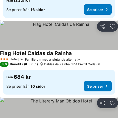
653 kr
Från
Se priser från
16 sidor
Se priser
Dela
Läg
Flag Hotel Caldas da Rainha
Hotell
Familjerum med anslutande alternativ
3 Stjärnor
8,6
Utmärkt
3 051
Caldas da Rainha, 17.4 km till Cadaval
684 kr
Från
Se priser från
10 sidor
Se priser
Dela
Läg