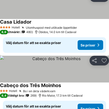
Casa Lidador
Hotell
Utomhuspool med utökade öppettider
4 Stjärnor
8,6
Utmärkt
480
Obidos, 14.0 km till Cadaval
Välj datum för att se exakta priser
Se priser
Dela
Läg
Cabeço dos Três Moinhos
Hotell
Bo i en äkta väderkvarn
3 Stjärnor
8,4
Väldigt bra
269
Rio Maior, 17.3 km till Cadaval
Välj datum för att se exakta priser
Se priser