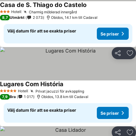
Casa de S. Thiago do Castelo
Hotell
Charmig möblerad innergård
3 Stjärnor
8,7
Utmärkt
2 073
Obidos, 14.1 km till Cadaval
Välj datum för att se exakta priser
Se priser
Dela
Läg
Lugares Com História
Hotell
Privat jacuzzi för avkoppling
5 Stjärnor
7,9
Bra
1 017
Obidos, 13.8 km till Cadaval
Välj datum för att se exakta priser
Se priser
Dela
Läg