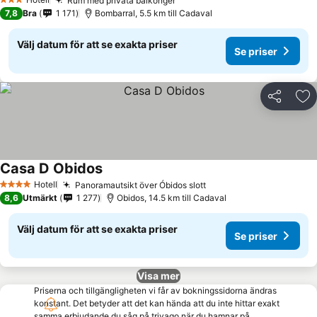
Rum med privata balkonger
3 Stjärnor
7,8
Bra
1 171
Bombarral, 5.5 km till Cadaval
Välj datum för att se exakta priser
Se priser
Dela
Läg
Casa D Obidos
Hotell
Panoramautsikt över Óbidos slott
4 Stjärnor
8,6
Utmärkt
1 277
Obidos, 14.5 km till Cadaval
Välj datum för att se exakta priser
Se priser
Visa mer
Priserna och tillgängligheten vi får av bokningssidorna ändras
konstant. Det betyder att det kan hända att du inte hittar exakt
samma erbjudande du såg på trivago när du hamnar på