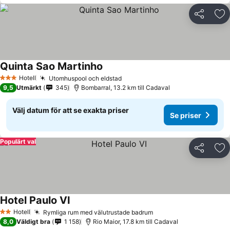
Dela
Läg
Quinta Sao Martinho
Hotell
Utomhuspool och eldstad
3 Stjärnor
9,5
Utmärkt
345
Bombarral, 13.2 km till Cadaval
Välj datum för att se exakta priser
Se priser
Populärt val
Dela
Läg
Hotel Paulo VI
Hotell
Rymliga rum med välutrustade badrum
2 Stjärnor
8,0
Väldigt bra
1 158
Rio Maior, 17.8 km till Cadaval