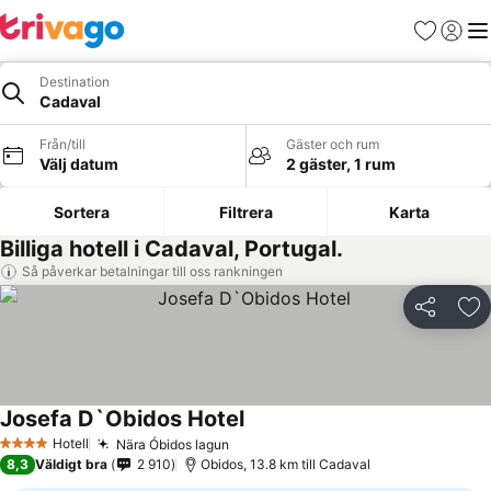
Favoriter
Logga 
Me
Destination
Cadaval
Från/till
Gäster och rum
Välj datum
2 gäster, 1 rum
Sortera
Filtrera
Karta
Billiga hotell i Cadaval, Portugal.
Så påverkar betalningar till oss rankningen
Dela
Läg
Josefa D`Obidos Hotel
Hotell
Nära Óbidos lagun
4 Stjärnor
8,3
Väldigt bra
2 910
Obidos, 13.8 km till Cadaval