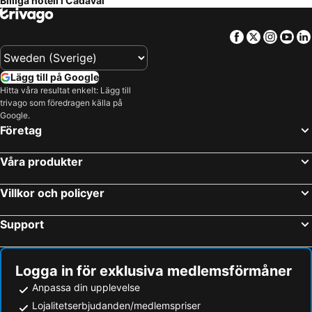
Billiga hotell i Cadaval
Casa de S. Thiago do Castelo
Casa D Obidos
Marazul
Casa Do Foral
Facebook
Twitter
Insta
Yo
Hotel Paulo VI
Europeia Hotel
Hotel Dona Leonor
Hotel Caldas Internacional
Lägg till på Google
Villa House Vasco da Gama - Pool & BQQ - Pata da Gaivota
Hitta våra resultat enkelt: Lägg till
trivago som föredragen källa på
Google.
Företag
Våra produkter
Villkor och policyer
Support
Logga in för exklusiva medlemsförmåner
Anpassa din upplevelse
Lojalitetserbjudanden/medlemspriser