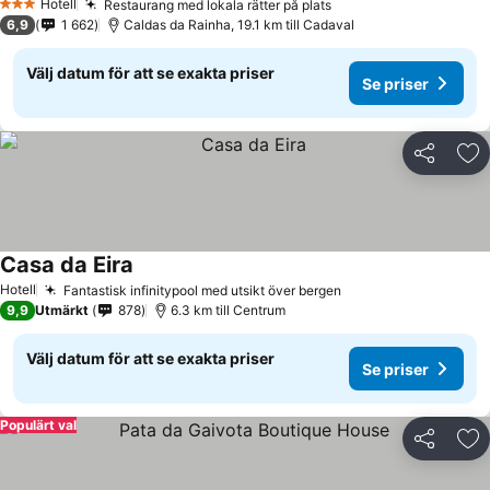
Hotell
Restaurang med lokala rätter på plats
3 Stjärnor
6,9
1 662
Caldas da Rainha, 19.1 km till Cadaval
Välj datum för att se exakta priser
Se priser
Dela
Läg
Casa da Eira
Hotell
Fantastisk infinitypool med utsikt över bergen
9,9
Utmärkt
878
6.3 km till Centrum
Välj datum för att se exakta priser
Se priser
Populärt val
Dela
Läg