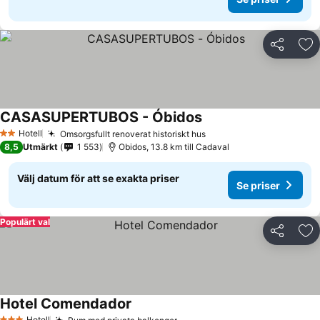
Dela
Läg
CASASUPERTUBOS - Óbidos
Hotell
Omsorgsfullt renoverat historiskt hus
2 Stjärnor
8,5
Utmärkt
1 553
Obidos, 13.8 km till Cadaval
Välj datum för att se exakta priser
Se priser
Populärt val
Dela
Läg
Hotel Comendador
Hotell