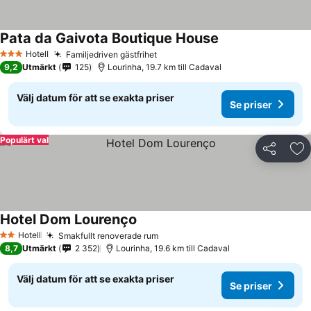
Pata da Gaivota Boutique House
Hotell
Familjedriven gästfrihet
3 Stjärnor
9,2
Utmärkt
125
Lourinha, 19.7 km till Cadaval
Välj datum för att se exakta priser
Se priser
Populärt val
Dela
Läg
Hotel Dom Lourenço
Hotell
Smakfullt renoverade rum
2 Stjärnor
8,7
Utmärkt
2 352
Lourinha, 19.6 km till Cadaval
Välj datum för att se exakta priser
Se priser