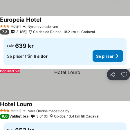
Europeia Hotel
Hotell
Nyrenoverade rum
3 Stjärnor
7,2
3 185
Caldas da Rainha, 18.2 km till Cadaval
639 kr
Från
Se priser från
6 sidor
Se priser
Populärt val
Dela
Läg
Hotel Louro
Hotell
Nära Óbidos medeltida by
3 Stjärnor
8,0
Väldigt bra
3 640
Obidos, 13.4 km till Cadaval