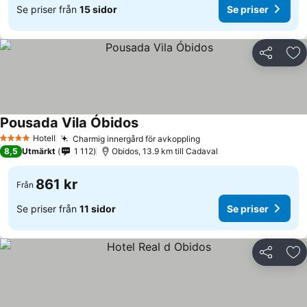
Se priser från
15 sidor
Se priser
Dela
Läg
Pousada Vila Óbidos
Hotell
Charmig innergård för avkoppling
4 Stjärnor
8,5
Utmärkt
1 112
Obidos, 13.9 km till Cadaval
861 kr
Från
Se priser från
11 sidor
Se priser
Dela
Läg