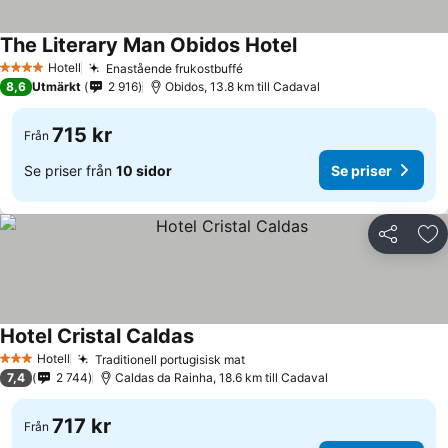
The Literary Man Obidos Hotel
Hotell
Enastående frukostbuffé
4 Stjärnor
8,6
Utmärkt
2 916
Obidos, 13.8 km till Cadaval
715 kr
Från
Se priser från
10 sidor
Se priser
Dela
Läg
Hotel Cristal Caldas
Hotell
Traditionell portugisisk mat
3 Stjärnor
7,4
2 744
Caldas da Rainha, 18.6 km till Cadaval
717 kr
Från