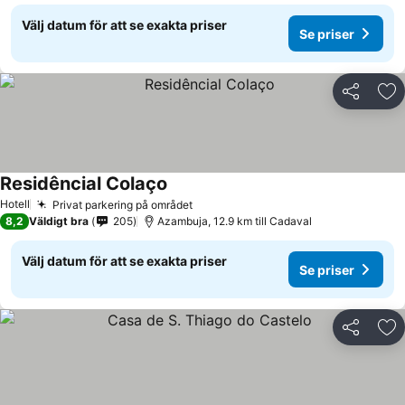
Välj datum för att se exakta priser
Se priser
Dela
Läg
Residêncial Colaço
Hotell
Privat parkering på området
8,2
Väldigt bra
205
Azambuja, 12.9 km till Cadaval
Välj datum för att se exakta priser
Se priser
Dela
Läg