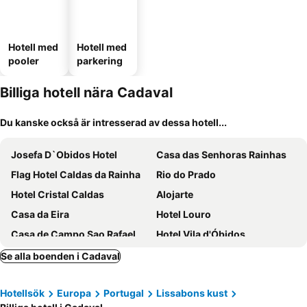
Hotell med
Hotell med
pooler
parkering
Billiga hotell nära Cadaval
Du kanske också är intresserad av dessa hotell...
Josefa D`Obidos Hotel
Casa das Senhoras Rainhas
Flag Hotel Caldas da Rainha
Rio do Prado
Hotel Cristal Caldas
Alojarte
Casa da Eira
Hotel Louro
Casa de Campo Sao Rafael
Hotel Vila d'Óbidos
SANA Silver Coast Hotel
The Literary Man Obidos Hotel
Se alla boenden i Cadaval
Estalagem Do Convento
Pousada Vila Óbidos
Hotellsök
Europa
Portugal
Lissabons kust
Hotel Real d Obidos
Pousada Castelo Óbidos