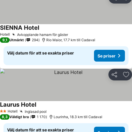
Dela
Läg
SIENNA Hotel
Hotell
Avkopplande hamam för gäster
9,1
Utmärkt
294
Rio Maior, 17.7 km till Cadaval
Välj datum för att se exakta priser
Se priser
Dela
Läg
Laurus Hotel
Hotell
Inglasad pool
2 Stjärnor
8,3
Väldigt bra
1 170
Lourinha, 18.3 km till Cadaval
Välj datum för att se exakta priser