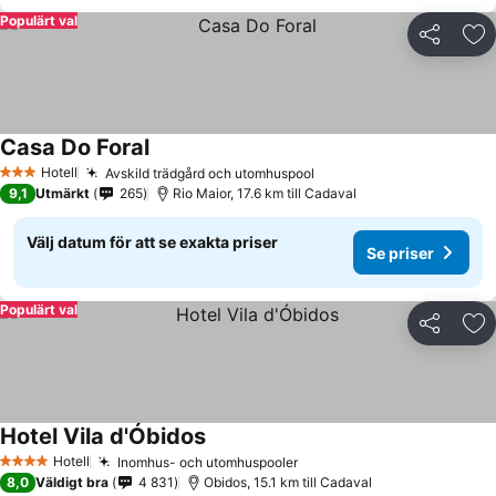
Populärt val
Dela
Läg
Casa Do Foral
Hotell
Avskild trädgård och utomhuspool
3 Stjärnor
9,1
Utmärkt
265
Rio Maior, 17.6 km till Cadaval
Välj datum för att se exakta priser
Se priser
Populärt val
Dela
Läg
Hotel Vila d'Óbidos
Hotell
Inomhus- och utomhuspooler
4 Stjärnor
8,0
Väldigt bra
4 831
Obidos, 15.1 km till Cadaval