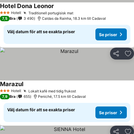
Hotel Dona Leonor
Hotell
Traditionell portugisisk mat
3 Stjärnor
7,5
Bra
3 490
Caldas da Rainha, 18.3 km till Cadaval
Välj datum för att se exakta priser
Se priser
Dela
Läg
Marazul
Hotell
Lokalt kafé med tidig frukost
3 Stjärnor
7,9
Bra
655
Peniché, 17.5 km till Cadaval
Välj datum för att se exakta priser
Se priser