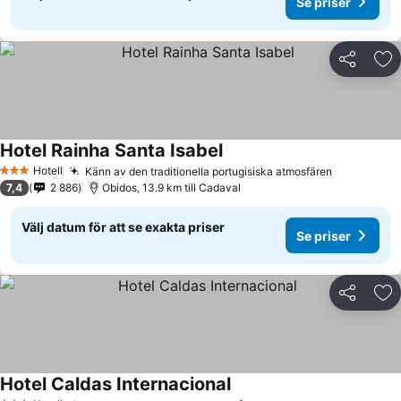
Se priser
Dela
Läg
Hotel Rainha Santa Isabel
Hotell
Känn av den traditionella portugisiska atmosfären
3 Stjärnor
7,4
2 886
Obidos, 13.9 km till Cadaval
Välj datum för att se exakta priser
Se priser
Dela
Läg
Hotel Caldas Internacional