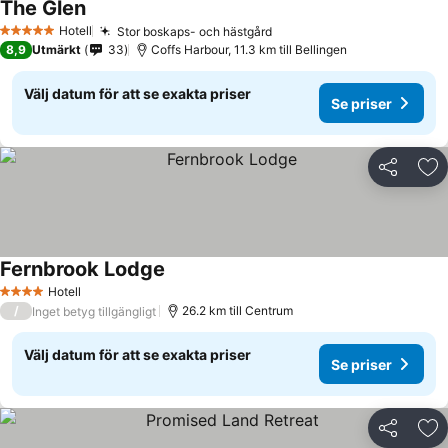
The Glen
Hotell
Stor boskaps- och hästgård
5 Stjärnor
8,9
Utmärkt
33
Coffs Harbour, 11.3 km till Bellingen
Välj datum för att se exakta priser
Se priser
Dela
Läg
Fernbrook Lodge
Hotell
4 Stjärnor
/
26.2 km till Centrum
Inget betyg tillgängligt
Välj datum för att se exakta priser
Se priser
Dela
Läg