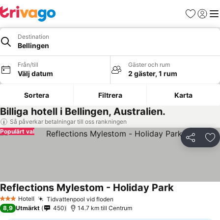
Favoriter
Logga 
Me
Destination
Bellingen
Från/till
Gäster och rum
Välj datum
2 gäster, 1 rum
Sortera
Filtrera
Karta
Billiga hotell i Bellingen, Australien.
Så påverkar betalningar till oss rankningen
Populärt val
Dela
Läg
Reflections Mylestom - Holiday Park
Hotell
Tidvattenpool vid floden
3 Stjärnor
8,9
Utmärkt
450
14.7 km till Centrum