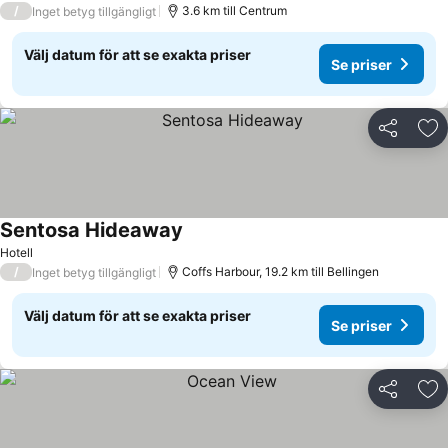
/
3.6 km till Centrum
Inget betyg tillgängligt
Välj datum för att se exakta priser
Se priser
Dela
Läg
Sentosa Hideaway
Hotell
/
Coffs Harbour, 19.2 km till Bellingen
Inget betyg tillgängligt
Välj datum för att se exakta priser
Se priser
Dela
Läg