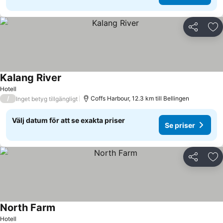
Dela
Läg
Kalang River
Hotell
/
Coffs Harbour, 12.3 km till Bellingen
Inget betyg tillgängligt
Välj datum för att se exakta priser
Se priser
Dela
Läg
North Farm
Hotell