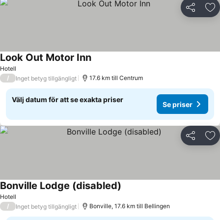
Dela
Läg
Look Out Motor Inn
Hotell
/
17.6 km till Centrum
Inget betyg tillgängligt
Välj datum för att se exakta priser
Se priser
Dela
Läg
Bonville Lodge (disabled)
Hotell
/
Bonville, 17.6 km till Bellingen
Inget betyg tillgängligt