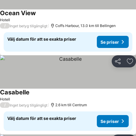
Ocean View
Hotell
/
Coffs Harbour, 13.0 km till Bellingen
Inget betyg tillgängligt
Välj datum för att se exakta priser
Se priser
Dela
Läg
Casabelle
Hotell
/
2.6 km till Centrum
Inget betyg tillgängligt
Välj datum för att se exakta priser
Se priser