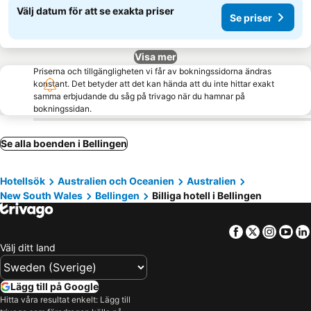
Välj datum för att se exakta priser
Se priser
Visa mer
Priserna och tillgängligheten vi får av bokningssidorna ändras
konstant. Det betyder att det kan hända att du inte hittar exakt
samma erbjudande du såg på trivago när du hamnar på
bokningssidan.
Se alla boenden i Bellingen
Hotellsök
Australien och Oceanien
Australien
New South Wales
Bellingen
Billiga hotell i Bellingen
Facebook
Twitter
Insta
Yo
Välj ditt land
Lägg till på Google
Hitta våra resultat enkelt: Lägg till