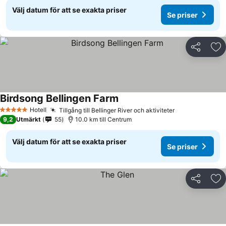
Välj datum för att se exakta priser
Se priser
Dela
Läg
Birdsong Bellingen Farm
Hotell
Tillgång till Bellinger River och aktiviteter
5 Stjärnor
9,2
Utmärkt
55
10.0 km till Centrum
Välj datum för att se exakta priser
Se priser
Dela
Läg