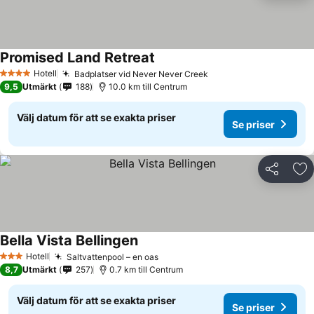
Promised Land Retreat
Hotell
Badplatser vid Never Never Creek
4 Stjärnor
9,5
Utmärkt
188
10.0 km till Centrum
Välj datum för att se exakta priser
Se priser
Dela
Läg
Bella Vista Bellingen
Hotell
Saltvattenpool – en oas
3 Stjärnor
8,7
Utmärkt
257
0.7 km till Centrum
Välj datum för att se exakta priser
Se priser