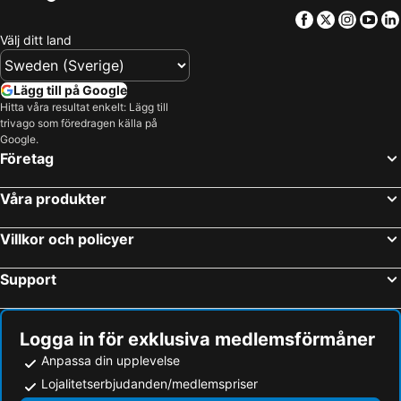
Lengyeltóti, bed and breakfasts
Vonyarcvashegy, bed and breakfasts
Facebook
Twitter
Insta
Yo
Cserszegtomaj, bed and breakfasts
Szigliget, bed and breakfasts
Välj ditt land
Garabonc, bed and breakfasts
Koprivnica, bed and breakfasts
Lenti, bed and breakfasts
Balatonboglár, bed and breakfasts
Lägg till på Google
Hitta våra resultat enkelt: Lägg till
Nagyatád, bed and breakfasts
Nemesvita, bed and breakfasts
trivago som föredragen källa på
Kekkut, bed and breakfasts
Donji Kraljevec, bed and breakfasts
Google.
Företag
Balatonederics, bed and breakfasts
Våra produkter
Villkor och policyer
Support
Logga in för exklusiva medlemsförmåner
Anpassa din upplevelse
Lojalitetserbjudanden/medlemspriser