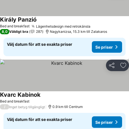
Király Panzió
Bed and breakfast
Lägenhetsdesign med retrokänsla
8,0
Väldigt bra
287
Nagykanizsa, 15.3 km till Zalakaros
Välj datum för att se exakta priser
Se priser
Dela
Läg
Kvarc Kabinok
Bed and breakfast
/
0.9 km till Centrum
Inget betyg tillgängligt
Välj datum för att se exakta priser
Se priser