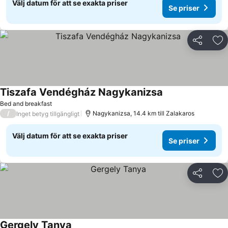
Välj datum för att se exakta priser
Se priser
Dela
Läg
Tiszafa Vendégház Nagykanizsa
Bed and breakfast
/
Nagykanizsa, 14.4 km till Zalakaros
Inget betyg tillgängligt
Välj datum för att se exakta priser
Se priser
Dela
Läg
Gergely Tanya