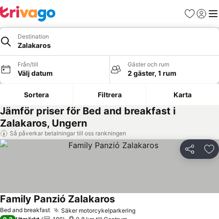
Favoriter
Logga 
Me
Destination
Zalakaros
Från/till
Gäster och rum
Välj datum
2 gäster, 1 rum
Sortera
Filtrera
Karta
Jämför priser för Bed and breakfast i
Zalakaros, Ungern
Så påverkar betalningar till oss rankningen
Dela
Läg
Family Panzió Zalakaros
Bed and breakfast
Säker motorcykelparkering