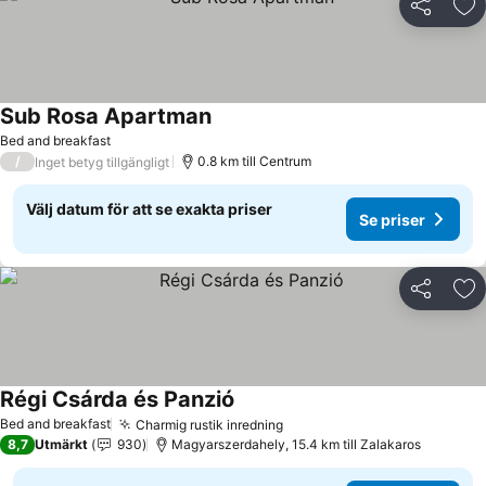
Dela
Läg
Sub Rosa Apartman
Bed and breakfast
/
0.8 km till Centrum
Inget betyg tillgängligt
Välj datum för att se exakta priser
Se priser
Dela
Läg
Régi Csárda és Panzió
Bed and breakfast
Charmig rustik inredning
8,7
Utmärkt
930
Magyarszerdahely, 15.4 km till Zalakaros