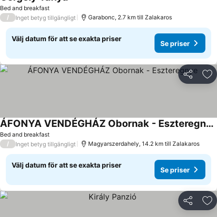
Bed and breakfast
/
Garabonc, 2.7 km till Zalakaros
Inget betyg tillgängligt
Välj datum för att se exakta priser
Se priser
Dela
Läg
ÁFONYA VENDÉGHÁZ Obornak - Eszteregnye
Bed and breakfast
/
Magyarszerdahely, 14.2 km till Zalakaros
Inget betyg tillgängligt
Välj datum för att se exakta priser
Se priser
Dela
Läg