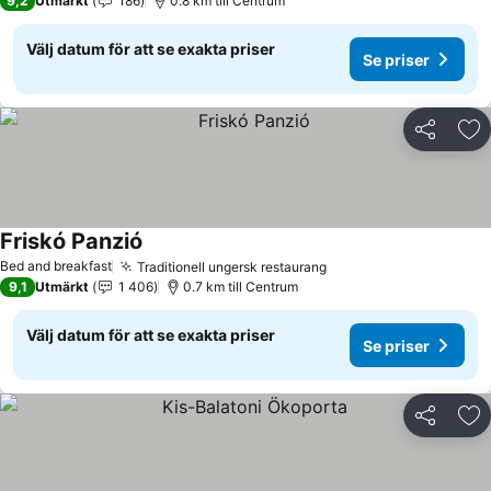
9,2
Utmärkt
186
0.8 km till Centrum
Välj datum för att se exakta priser
Se priser
Dela
Läg
Friskó Panzió
Bed and breakfast
Traditionell ungersk restaurang
9,1
Utmärkt
1 406
0.7 km till Centrum
Välj datum för att se exakta priser
Se priser
Dela
Läg