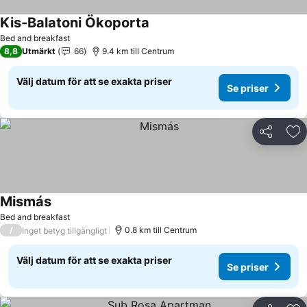
Kis-Balatoni Ökoporta
Bed and breakfast
8,8
Utmärkt
66
9.4 km till Centrum
Välj datum för att se exakta priser
Se priser
Dela
Läg
Mismás
Bed and breakfast
/
0.8 km till Centrum
Inget betyg tillgängligt
Välj datum för att se exakta priser
Se priser