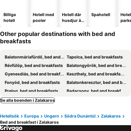
Billiga
Hotell med
Hotell där
Spahotell
Hote
hotell
pooler
husdjur är
park
tillåtna
Other popular destinations with bed and
breakfasts
Balatonmáriafürdő, bed and breakfasts
Tapolca, bed and breakfasts
Révfülöp, bed and breakfasts
Balatongyörök, bed and breakfasts
Gyenesdiás, bed and breakfasts
Keszthely, bed and breakfasts
Fonyód, bed and breakfasts
Balatonkeresztur, bed and breakfasts
Prelog, bed and breakfasts
Badacsony, bed and breakfasts
Hévíz, bed and breakfasts
Nagykanizsa, bed and breakfasts
Se alla boenden i Zalakaros
Zalaegerszeg, bed and breakfasts
Magyarszerdahely, bed and breakfasts
Hotellsök
Europa
Ungern
Södra Dunántúl
Zalakaros
Letenye, bed and breakfasts
Badacsonytomaj, bed and breakfasts
Bed and breakfast i Zalakaros
Zalacsány, bed and breakfasts
Balatonberény, bed and breakfasts