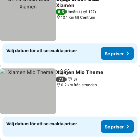
Dela
Lägg till i Mina Favoriter
Xiamen
Se priser
8,5
Utmärkt
127
10.1 km till Centrum
Välj datum för att se exakta priser
Se priser
Xiamen Mio Theme
Dela
Lägg till i Mina Favoriter
Se pris
7,1
8
0.2 km från stranden
Välj datum för att se exakta priser
Se priser