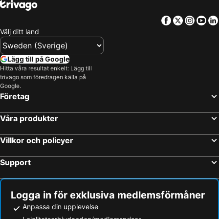
Facebook
Twitter
Insta
Yo
Välj ditt land
Lägg till på Google
Hitta våra resultat enkelt: Lägg till
trivago som föredragen källa på
Google.
Företag
Våra produkter
Villkor och policyer
Support
Logga in för exklusiva medlemsförmåner
Anpassa din upplevelse