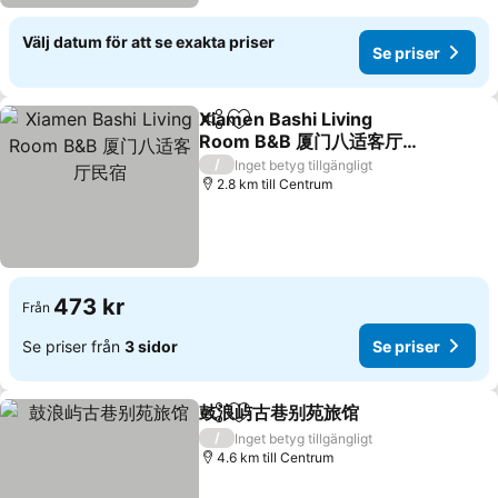
Välj datum för att se exakta priser
Se priser
Xiamen Bashi Living
Dela
Lägg till i Mina Favoriter
Room B&B 厦门八适客厅民
宿
Se priser
/
Inget betyg tillgängligt
2.8 km till Centrum
473 kr
Från
Se priser från
3 sidor
Se priser
鼓浪屿古巷别苑旅馆
Dela
Lägg till i Mina Favoriter
Se prise
/
Inget betyg tillgängligt
4.6 km till Centrum