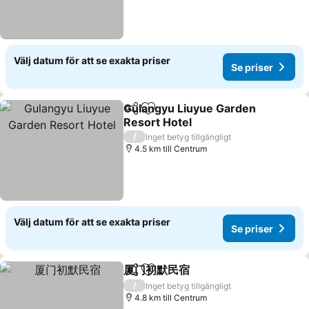
Välj datum för att se exakta priser
Se priser
Gulangyu Liuyue Garden
Dela
Lägg till i Mina Favoriter
Resort Hotel
Se priser
/
Inget betyg tillgängligt
4.5 km till Centrum
Välj datum för att se exakta priser
Se priser
厦门初默民宿
Dela
Lägg till i Mina Favoriter
Se priser
/
Inget betyg tillgängligt
4.8 km till Centrum