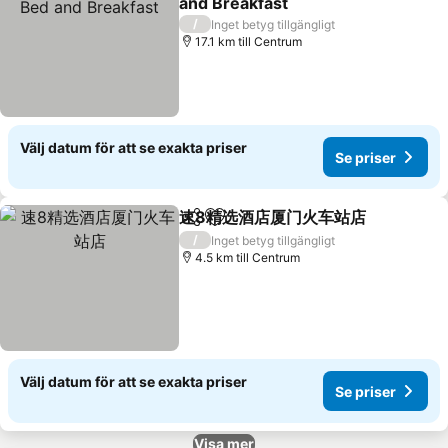
and Breakfast
Se priser
/
Inget betyg tillgängligt
17.1 km till Centrum
Välj datum för att se exakta priser
Se priser
速8精选酒店厦门火车站店
Dela
Lägg till i Mina Favoriter
Se
/
Inget betyg tillgängligt
4.5 km till Centrum
Välj datum för att se exakta priser
Se priser
Visa mer