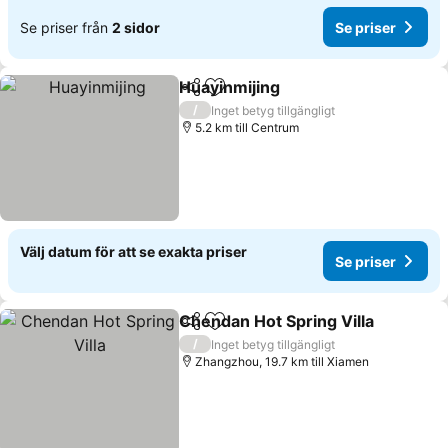
Se priser från
2 sidor
Se priser
Huayinmijing
Dela
Lägg till i Mina Favoriter
Se priser
/
Inget betyg tillgängligt
5.2 km till Centrum
Välj datum för att se exakta priser
Se priser
Chendan Hot Spring Villa
Dela
Lägg till i Mina Favoriter
S
/
Inget betyg tillgängligt
Zhangzhou, 19.7 km till Xiamen