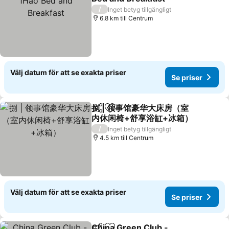
Se priser
/
Inget betyg tillgängligt
6.8 km till Centrum
Välj datum för att se exakta priser
Se priser
捌 | 领事馆豪华大床房（室
Dela
Lägg till i Mina Favoriter
内休闲椅+舒享浴缸+冰箱）
Se priser
/
Inget betyg tillgängligt
4.5 km till Centrum
Välj datum för att se exakta priser
Se priser
China Green Club -