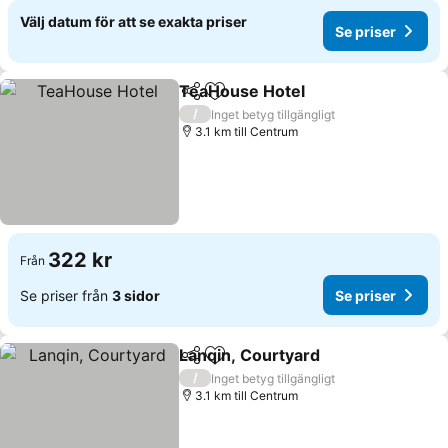
Välj datum för att se exakta priser
Se priser
TeaHouse Hotel
Dela
Lägg till i Mina Favoriter
Se priser
/
Inget betyg tillgängligt
3.1 km till Centrum
322 kr
Från
Se priser från
3 sidor
Se priser
Lanqin, Courtyard
Dela
Lägg till i Mina Favoriter
Se prise
/
Inget betyg tillgängligt
3.1 km till Centrum