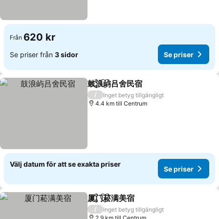
620 kr
Från
Se priser från
3 sidor
Se priser
鼓浪屿吕舍民宿
Dela
Lägg till i Mina Favoriter
Se priser
/
Inget betyg tillgängligt
4.4 km till Centrum
Välj datum för att se exakta priser
Se priser
厦门菘满美宿
Dela
Lägg till i Mina Favoriter
Se priser
/
Inget betyg tillgängligt
2.9 km till Centrum