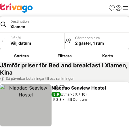
Favoriter
Logga 
Me
Destination
Xiamen
Från/till
Gäster och rum
Välj datum
2 gäster, 1 rum
Sortera
Filtrera
Karta
Jämför priser för Bed and breakfast i Xiamen,
Kina
Så påverkar betalningar till oss rankningen
Niaodao Seaview Hostel
Dela
Lägg till i Mina Favoriter
Se
8,9
Utmärkt
10
3.3 km till Centrum