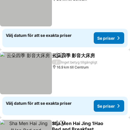
Välj datum för att se exakta priser
Se priser
云朵四季 影音大床房
Dela
Lägg till i Mina Favoriter
Se pris
/
Inget betyg tillgängligt
16.9 km till Centrum
Välj datum för att se exakta priser
Se priser
Sha Men Hai Jing 1Hao
Dela
Lägg till i Mina Favoriter
Bed and Breakfast