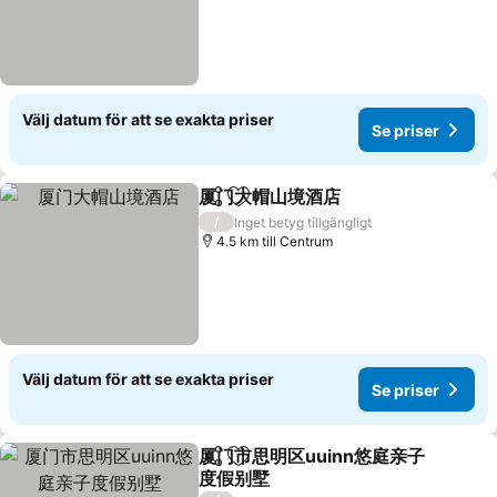
Välj datum för att se exakta priser
Se priser
厦门大帽山境酒店
Dela
Lägg till i Mina Favoriter
Se priser
/
Inget betyg tillgängligt
4.5 km till Centrum
Välj datum för att se exakta priser
Se priser
厦门市思明区uuinn悠庭亲子
Dela
Lägg till i Mina Favoriter
度假别墅