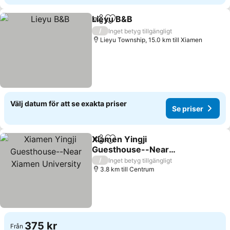
Lieyu B&B
Dela
Lägg till i Mina Favoriter
Se priser
/
Inget betyg tillgängligt
Lieyu Township, 15.0 km till Xiamen
Välj datum för att se exakta priser
Se priser
Xiamen Yingji
Dela
Lägg till i Mina Favoriter
Guesthouse--Near
Xiamen University
Se priser
/
Inget betyg tillgängligt
3.8 km till Centrum
375 kr
Från