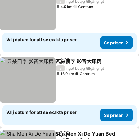
Se priser
/
Inget betyg tillgängligt
4.5 km till Centrum
Välj datum för att se exakta priser
Se priser
云朵四季 影音大床房
Dela
Lägg till i Mina Favoriter
Se pris
/
Inget betyg tillgängligt
16.9 km till Centrum
Välj datum för att se exakta priser
Se priser
Sha Men Xi De Yuan Bed
Dela
Lägg till i Mina Favoriter