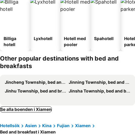
Billiga
Lyxhotell
Hotell med
Spahotell
Hote
hotell
pooler
park
Other popular destinations with bed and
breakfasts
Jincheng Township, bed and breakfasts
Jinning Township, bed and breakfasts
Jinhu Township, bed and breakfasts
Jinsha Township, bed and breakfasts
Se alla boenden i Xiamen
Hotellsök
Asien
Kina
Fujian
Xiamen
Bed and breakfast i Xiamen