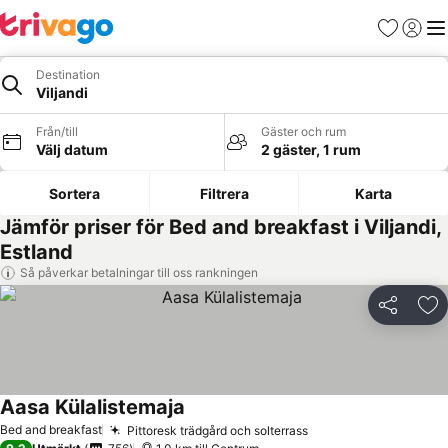
Favoriter
Logga 
Me
Destination
Viljandi
Från/till
Gäster och rum
Välj datum
2 gäster, 1 rum
Sortera
Filtrera
Karta
Jämför priser för Bed and breakfast i Viljandi,
Estland
Så påverkar betalningar till oss rankningen
Dela
Läg
Aasa Külalistemaja
Se priser
Bed and breakfast
Pittoresk trädgård och solterrass
Se priser