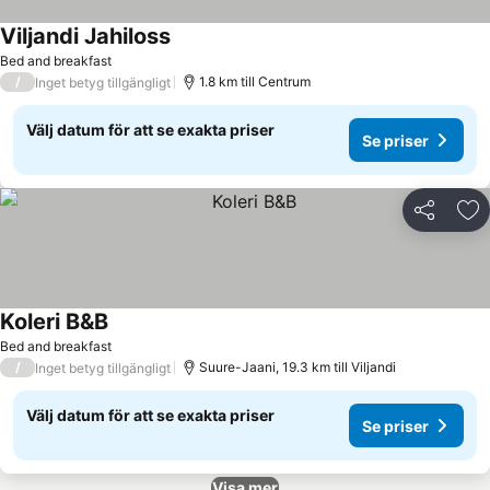
Viljandi Jahiloss
Se priser
Bed and breakfast
/
1.8 km till Centrum
Inget betyg tillgängligt
Välj datum för att se exakta priser
Se priser
Dela
Läg
Koleri B&B
Se priser
Bed and breakfast
/
Suure-Jaani, 19.3 km till Viljandi
Inget betyg tillgängligt
Välj datum för att se exakta priser
Se priser
Visa mer