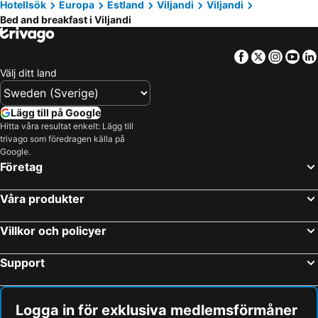
Hotellsök
Europa
Estland
Viljandi
Viljandi
Bed and breakfast i Viljandi
Facebook
Twitter
Insta
Yo
Välj ditt land
Lägg till på Google
Hitta våra resultat enkelt: Lägg till
trivago som föredragen källa på
Google.
Företag
Våra produkter
Villkor och policyer
Support
Logga in för exklusiva medlemsförmåner