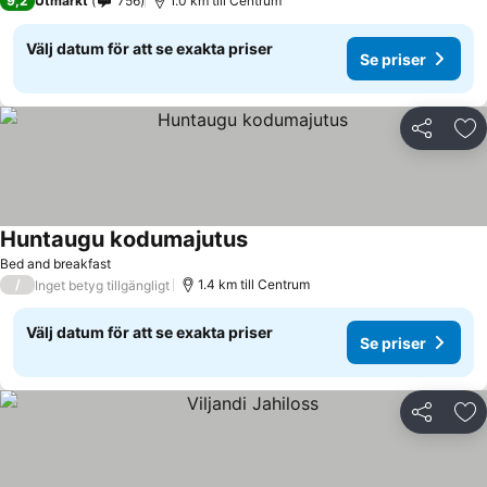
9,2
Utmärkt
756
1.0 km till Centrum
Välj datum för att se exakta priser
Se priser
Dela
Läg
Huntaugu kodumajutus
Se priser
Bed and breakfast
/
1.4 km till Centrum
Inget betyg tillgängligt
Välj datum för att se exakta priser
Se priser
Dela
Läg