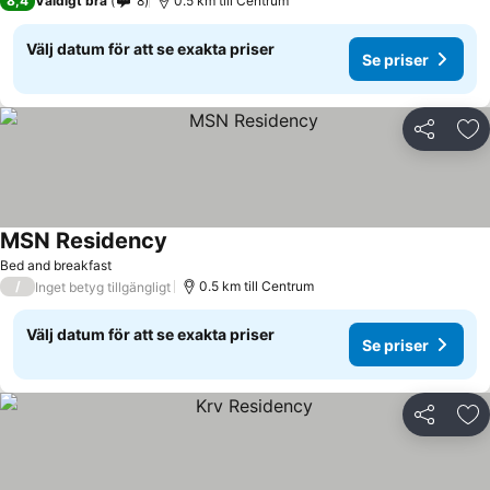
8,4
Väldigt bra
8
0.5 km till Centrum
Välj datum för att se exakta priser
Se priser
Dela
Läg
MSN Residency
Se priser
Bed and breakfast
/
0.5 km till Centrum
Inget betyg tillgängligt
Välj datum för att se exakta priser
Se priser
Dela
Läg