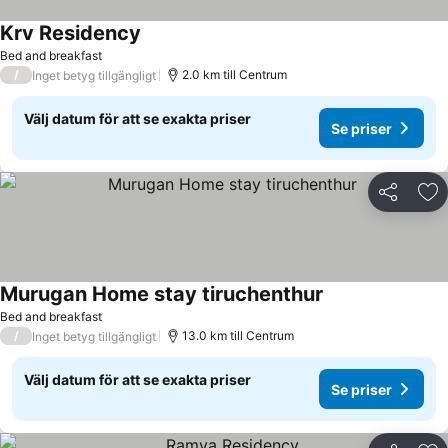
Krv Residency
Se priser
Bed and breakfast
/
2.0 km till Centrum
Inget betyg tillgängligt
Välj datum för att se exakta priser
Se priser
Dela
Läg
Murugan Home stay tiruchenthur
Se priser
Bed and breakfast
/
13.0 km till Centrum
Inget betyg tillgängligt
Välj datum för att se exakta priser
Se priser