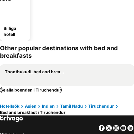
Billiga
hotell
Other popular destinations with bed and
breakfasts
Thoothukudi, bed and breakfasts
Se alla boenden i Tiruchendur
Hotellsök
Asien
Indien
Tamil Nadu
Tiruchendur
Bed and breakfast i Tiruchendur
Facebook
Twitter
Insta
Yo