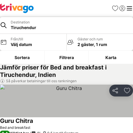
Favoriter
Logga 
Me
Destination
Tiruchendur
Från/till
Gäster och rum
Välj datum
2 gäster, 1 rum
Sortera
Filtrera
Karta
Jämför priser för Bed and breakfast i
Tiruchendur, Indien
Så påverkar betalningar till oss rankningen
Dela
Läg
Guru Chitra
Se priser
Bed and breakfast