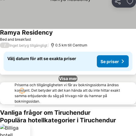
Dela
Läg
Ramya Residency
Se priser
Bed and breakfast
/
0.5 km till Centrum
Inget betyg tillgängligt
Välj datum för att se exakta priser
Se priser
Visa mer
Priserna och tillgängligheten vi får av bokningssidorna ändras
konstant. Det betyder att det kan hända att du inte hittar exakt
samma erbjudande du såg på trivago när du hamnar på
bokningssidan.
Vanliga frågor om Tiruchendur
Populära hotellkategorier i Tiruchendur