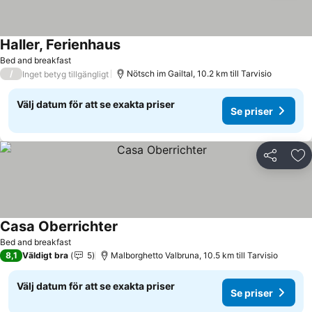
Haller, Ferienhaus
Se priser
Bed and breakfast
/
Nötsch im Gailtal, 10.2 km till Tarvisio
Inget betyg tillgängligt
Välj datum för att se exakta priser
Se priser
Dela
Läg
Casa Oberrichter
Se priser
Bed and breakfast
8,1
Väldigt bra
5
Malborghetto Valbruna, 10.5 km till Tarvisio
Välj datum för att se exakta priser
Se priser