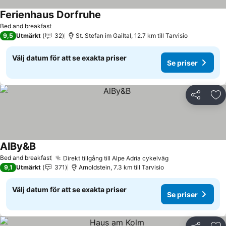
Ferienhaus Dorfruhe
Se priser
Bed and breakfast
9,5
Utmärkt
32
St. Stefan im Gailtal, 12.7 km till Tarvisio
Välj datum för att se exakta priser
Se priser
Dela
Läg
AlBy&B
Se priser
Bed and breakfast
Direkt tillgång till Alpe Adria cykelväg
Se priser
9,1
Utmärkt
371
Arnoldstein, 7.3 km till Tarvisio
Välj datum för att se exakta priser
Se priser