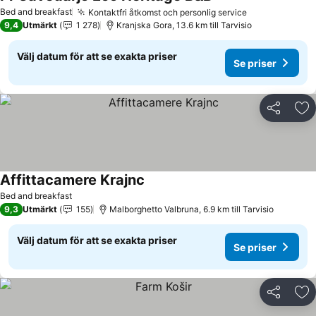
Se priser
Bed and breakfast
Kontaktfri åtkomst och personlig service
Se priser
9,4
Utmärkt
1 278
Kranjska Gora, 13.6 km till Tarvisio
Välj datum för att se exakta priser
Se priser
Dela
Läg
Affittacamere Krajnc
Se priser
Bed and breakfast
9,3
Utmärkt
155
Malborghetto Valbruna, 6.9 km till Tarvisio
Välj datum för att se exakta priser
Se priser
Dela
Läg