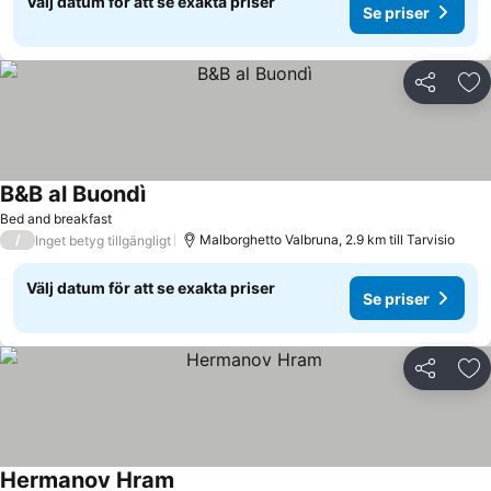
Välj datum för att se exakta priser
Se priser
Dela
Läg
B&B al Buondì
Se priser
Bed and breakfast
/
Malborghetto Valbruna, 2.9 km till Tarvisio
Inget betyg tillgängligt
Välj datum för att se exakta priser
Se priser
Dela
Läg
Hermanov Hram