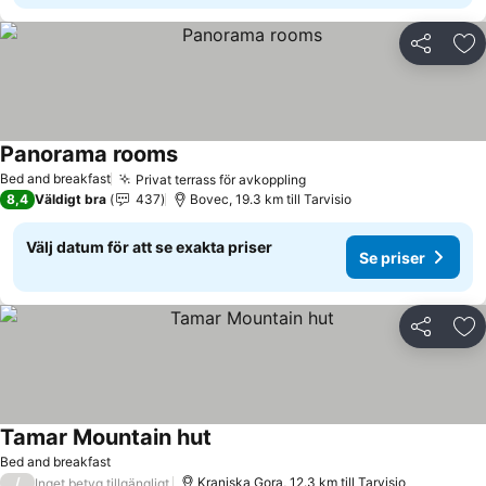
Dela
Läg
Panorama rooms
Se priser
Bed and breakfast
Privat terrass för avkoppling
Se priser
8,4
Väldigt bra
437
Bovec, 19.3 km till Tarvisio
Välj datum för att se exakta priser
Se priser
Dela
Läg
Tamar Mountain hut
Se priser
Bed and breakfast
/
Kranjska Gora, 12.3 km till Tarvisio
Inget betyg tillgängligt