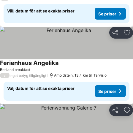
Välj datum för att se exakta priser
Se priser
Dela
Läg
Ferienhaus Angelika
Se priser
Bed and breakfast
/
Arnoldstein, 13.4 km till Tarvisio
Inget betyg tillgängligt
Välj datum för att se exakta priser
Se priser
Dela
Läg