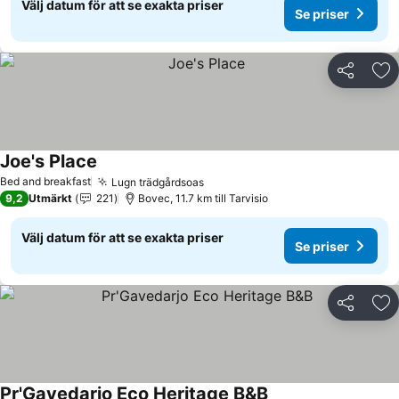
Välj datum för att se exakta priser
Se priser
Dela
Läg
Joe's Place
Se priser
Bed and breakfast
Lugn trädgårdsoas
Se priser
9,2
Utmärkt
221
Bovec, 11.7 km till Tarvisio
Välj datum för att se exakta priser
Se priser
Dela
Läg
Pr'Gavedarjo Eco Heritage B&B