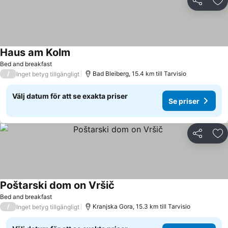
Dela
Läg
Haus am Kolm
Se priser
Bed and breakfast
/
Bad Bleiberg, 15.4 km till Tarvisio
Inget betyg tillgängligt
Välj datum för att se exakta priser
Se priser
Dela
Läg
Poštarski dom on Vršič
Se priser
Bed and breakfast
/
Kranjska Gora, 15.3 km till Tarvisio
Inget betyg tillgängligt