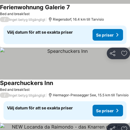
Ferienwohnung Galerie 7
Se priser
Bed and breakfast
/
Riegersdorf, 16.4 km till Tarvisio
Inget betyg tillgängligt
Välj datum för att se exakta priser
Se priser
Dela
Läg
Spearchuckers Inn
Se priser
Bed and breakfast
/
Hermagor-Pressegger See, 15.5 km till Tarvisio
Inget betyg tillgängligt
Välj datum för att se exakta priser
Se priser