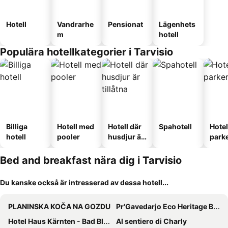
Hotell
Vandrarhe
Pensionat
Lägenhets
m
hotell
Populära hotellkategorier i Tarvisio
Billiga
Hotell med
Hotell där
Spahotell
Hote
hotell
pooler
husdjur är
park
tillåtna
Bed and breakfast nära dig i Tarvisio
Du kanske också är intresserad av dessa hotell...
PLANINSKA KOČA NA GOZDU
Pr'Gavedarjo Eco Heritage B&B
Hotel Haus Kärnten - Bad Bleiberg
Al sentiero di Charly