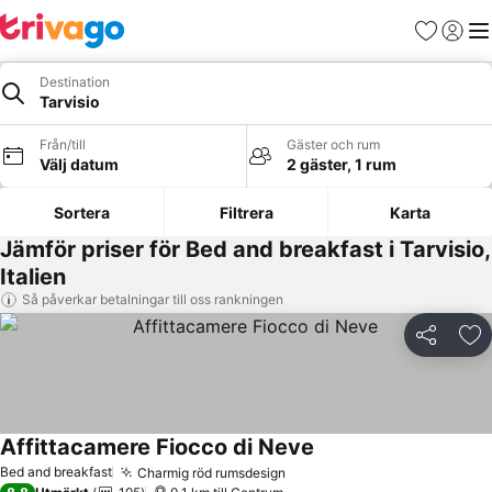
Favoriter
Logga 
Me
Destination
Tarvisio
Från/till
Gäster och rum
Välj datum
2 gäster, 1 rum
Sortera
Filtrera
Karta
Jämför priser för Bed and breakfast i Tarvisio,
Italien
Så påverkar betalningar till oss rankningen
Dela
Läg
Affittacamere Fiocco di Neve
Se priser
Bed and breakfast
Charmig röd rumsdesign
Se priser