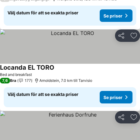
Välj datum för att se exakta priser
Se priser
Dela
Läg
Locanda EL TORO
Se priser
Bed and breakfast
7,6
Bra
177
Arnoldstein, 7.0 km till Tarvisio
Välj datum för att se exakta priser
Se priser
Dela
Läg