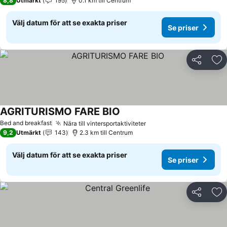
8,8
Utmärkt
195
0.1 km till Centrum
Välj datum för att se exakta priser
Se priser
Dela
Läg
AGRITURISMO FARE BIO
Se priser
Bed and breakfast
Nära till vintersportaktiviteter
Se priser
9,2
Utmärkt
143
2.3 km till Centrum
Välj datum för att se exakta priser
Se priser
Dela
Läg