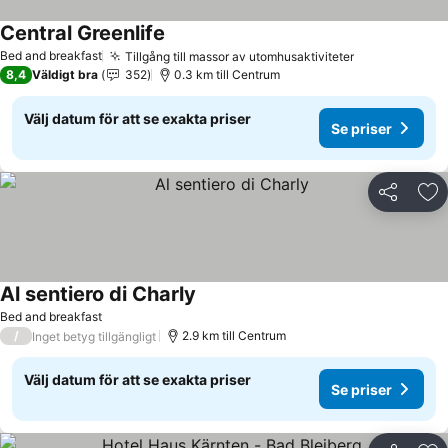
Central Greenlife
Se priser
Bed and breakfast
Tillgång till massor av utomhusaktiviteter
Se priser
8,4
Väldigt bra
352
0.3 km till Centrum
Välj datum för att se exakta priser
Se priser
Dela
Läg
Al sentiero di Charly
Se priser
Bed and breakfast
/
2.9 km till Centrum
Inget betyg tillgängligt
Välj datum för att se exakta priser
Se priser