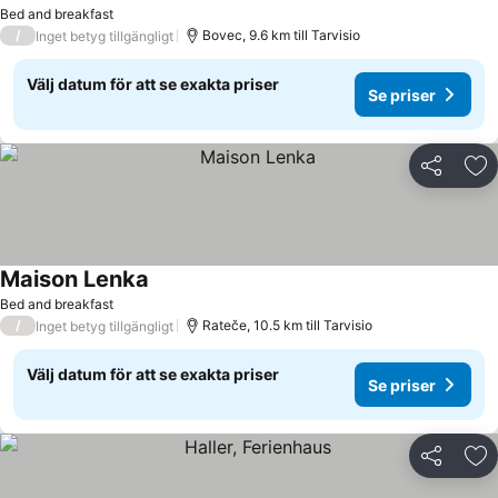
Se priser
Bed and breakfast
/
Bovec, 9.6 km till Tarvisio
Inget betyg tillgängligt
Välj datum för att se exakta priser
Se priser
Dela
Läg
Maison Lenka
Se priser
Bed and breakfast
/
Rateče, 10.5 km till Tarvisio
Inget betyg tillgängligt
Välj datum för att se exakta priser
Se priser
Dela
Läg