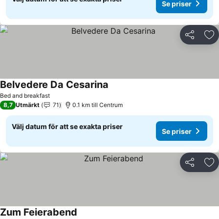
Se priser
Dela
Läg
Belvedere Da Cesarina
Se priser
Bed and breakfast
8,7
Utmärkt
71
0.1 km till Centrum
Välj datum för att se exakta priser
Se priser
Dela
Läg
Zum Feierabend
Se priser