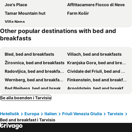
Joe's Place
Affittacamere Fiocco di Neve
Tamar Mountain hut
Farm Košir
Villa Nena
Other popular destinations with bed and
breakfasts
Bled, bed and breakfasts
Villach, bed and breakfasts
Žirovnica, bed and breakfasts
Kranjska Gora, bed and breakfasts
Radovljica, bed and breakfasts
Cividale del Friuli, bed and breakfasts
Wernberg, bed and breakfasts
Finkenstein, bed and breakfasts
Bad Bleiberg, bed and breakfasts
Arnoldstein, bed and breakfasts
Kobarid, bed and breakfasts
Bovec, bed and breakfasts
Se alla boenden i Tarvisio
Tolmezzo, bed and breakfasts
Pörtschach, bed and breakfasts
Hotellsök
Europa
Italien
Friuli Venezia Giulia
Tarvisio
Verzegnis, bed and breakfasts
Bohinj, bed and breakfasts
Bed and breakfast i Tarvisio
Velden, bed and breakfasts
Spittal an der Drau, bed and breakfasts
Millstatt, bed and breakfasts
Nimis, bed and breakfasts