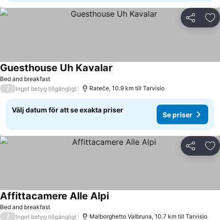
Dela
Läg
Guesthouse Uh Kavalar
Se priser
Bed and breakfast
/
Rateče, 10.9 km till Tarvisio
Inget betyg tillgängligt
Välj datum för att se exakta priser
Se priser
Dela
Läg
Affittacamere Alle Alpi
Se priser
Bed and breakfast
/
Malborghetto Valbruna, 10.7 km till Tarvisio
Inget betyg tillgängligt