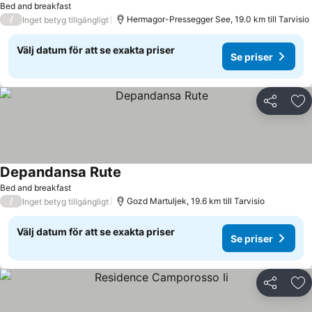
Bed and breakfast
/
Hermagor-Pressegger See, 19.0 km till Tarvisio
Inget betyg tillgängligt
Välj datum för att se exakta priser
Se priser
Dela
Läg
Depandansa Rute
Se priser
Bed and breakfast
/
Gozd Martuljek, 19.6 km till Tarvisio
Inget betyg tillgängligt
Välj datum för att se exakta priser
Se priser
Dela
Läg