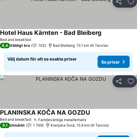
Dela
Läg
Hotel Haus Kärnten - Bad Bleiberg
Se priser
Bed and breakfast
8,4
Väldigt bra
153
Bad Bleiberg, 15.1 km till Tarvisio
Välj datum för att se exakta priser
Se priser
Dela
Läg
PLANINSKA KOČA NA GOZDU
Se priser
Bed and breakfast
Familjevänliga matalternativ
Se priser
9,1
Utmärkt
1 749
Kranjska Gora, 15.9 km till Tarvisio