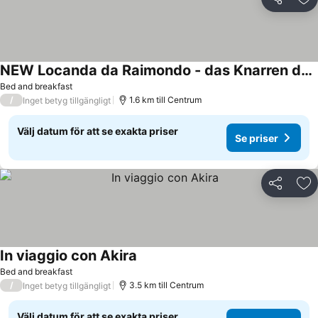
Dela
Läg
NEW Locanda da Raimondo - das Knarren der Zeit
Se priser
Bed and breakfast
/
1.6 km till Centrum
Inget betyg tillgängligt
Välj datum för att se exakta priser
Se priser
Dela
Läg
In viaggio con Akira
Se priser
Bed and breakfast
/
3.5 km till Centrum
Inget betyg tillgängligt
Välj datum för att se exakta priser