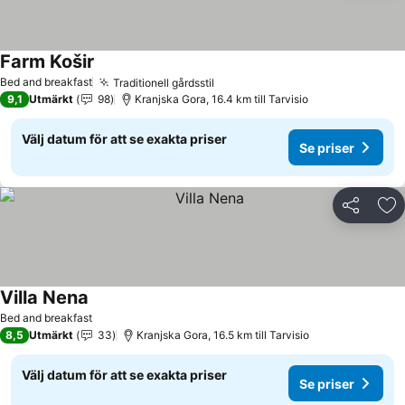
Farm Košir
Se priser
Bed and breakfast
Traditionell gårdsstil
Se priser
9,1
Utmärkt
98
Kranjska Gora, 16.4 km till Tarvisio
Välj datum för att se exakta priser
Se priser
Dela
Läg
Villa Nena
Se priser
Bed and breakfast
8,5
Utmärkt
33
Kranjska Gora, 16.5 km till Tarvisio
Välj datum för att se exakta priser
Se priser