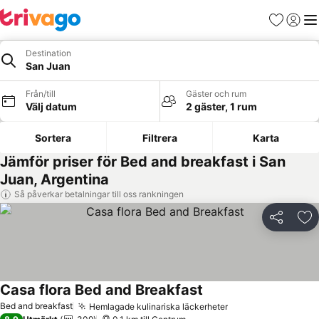
Favoriter
Logga 
Me
Destination
San Juan
Från/till
Gäster och rum
Välj datum
2 gäster, 1 rum
Sortera
Filtrera
Karta
Jämför priser för Bed and breakfast i San
Juan, Argentina
Så påverkar betalningar till oss rankningen
Dela
Läg
Casa flora Bed and Breakfast
Bed and breakfast
Hemlagade kulinariska läckerheter