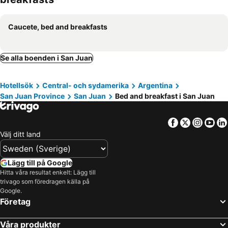
Caucete, bed and breakfasts
Se alla boenden i San Juan
Hotellsök
Central- och sydamerika
Argentina
San Juan Province
San Juan
Bed and breakfast i San Juan
Facebook
Twitter
Insta
Yo
Välj ditt land
Lägg till på Google
Hitta våra resultat enkelt: Lägg till
trivago som föredragen källa på
Google.
Företag
Våra produkter