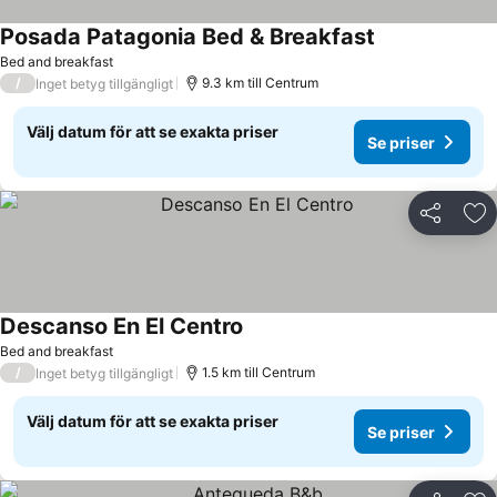
Posada Patagonia Bed & Breakfast
Bed and breakfast
/
9.3 km till Centrum
Inget betyg tillgängligt
Välj datum för att se exakta priser
Se priser
Dela
Läg
Descanso En El Centro
Bed and breakfast
/
1.5 km till Centrum
Inget betyg tillgängligt
Välj datum för att se exakta priser
Se priser