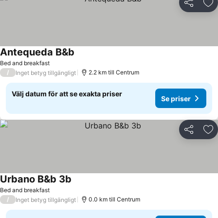
Dela
Läg
Antequeda B&b
Bed and breakfast
/
2.2 km till Centrum
Inget betyg tillgängligt
Välj datum för att se exakta priser
Se priser
Dela
Läg
Urbano B&b 3b
Bed and breakfast
/
0.0 km till Centrum
Inget betyg tillgängligt