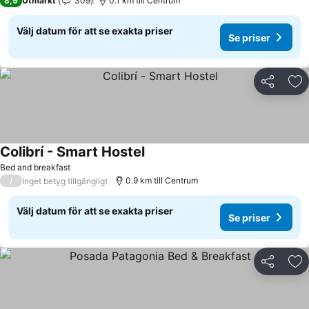
8,9
Utmärkt
309
0.1 km till Centrum
Välj datum för att se exakta priser
Se priser
Dela
Läg
Colibrí - Smart Hostel
Bed and breakfast
/
0.9 km till Centrum
Inget betyg tillgängligt
Välj datum för att se exakta priser
Se priser
Dela
Läg