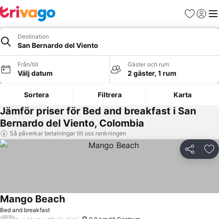
Favoriter
Logga 
Me
Destination
San Bernardo del Viento
Från/till
Gäster och rum
Välj datum
2 gäster, 1 rum
Sortera
Filtrera
Karta
Jämför priser för Bed and breakfast i San
Bernardo del Viento, Colombia
Så påverkar betalningar till oss rankningen
Dela
Läg
Mango Beach
Se priser
Bed and breakfast