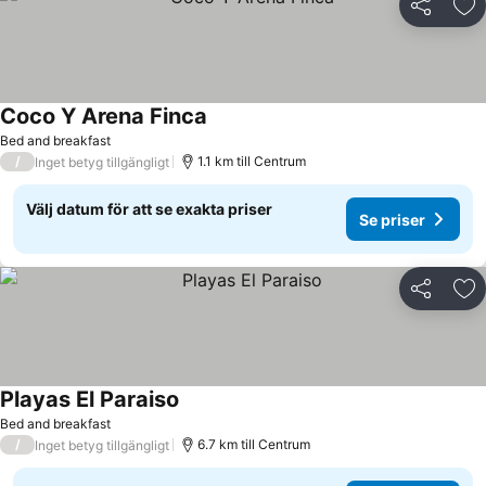
Dela
Läg
Coco Y Arena Finca
Se priser
Bed and breakfast
/
1.1 km till Centrum
Inget betyg tillgängligt
Välj datum för att se exakta priser
Se priser
Dela
Läg
Playas El Paraiso
Se priser
Bed and breakfast
/
6.7 km till Centrum
Inget betyg tillgängligt