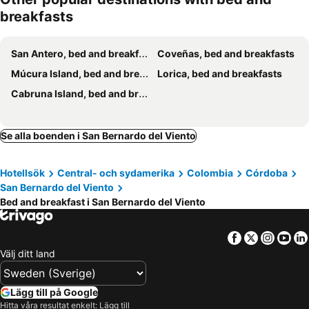
breakfasts
San Antero, bed and breakfasts
Coveñas, bed and breakfasts
Múcura Island, bed and breakfasts
Lorica, bed and breakfasts
Cabruna Island, bed and breakfasts
Se alla boenden i San Bernardo del Viento
Hotellsök
Central- och sydamerika
Colombia
Córdoba
San Bernardo del Viento
Bed and breakfast i San Bernardo del Viento
Facebook
Twitter
Insta
Yo
Välj ditt land
Lägg till på Google
Hitta våra resultat enkelt: Lägg till