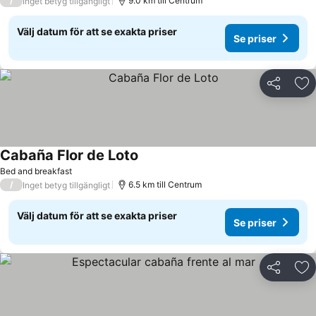
/
9.0 km till Centrum
Inget betyg tillgängligt
Välj datum för att se exakta priser
Se priser
Dela
Läg
Cabaña Flor de Loto
Se priser
Bed and breakfast
/
6.5 km till Centrum
Inget betyg tillgängligt
Välj datum för att se exakta priser
Se priser
Dela
Läg