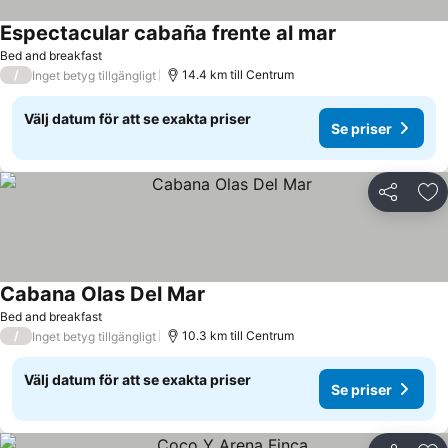
Espectacular cabaña frente al mar
Se priser
Bed and breakfast
/
14.4 km till Centrum
Inget betyg tillgängligt
Välj datum för att se exakta priser
Se priser
Dela
Läg
Cabana Olas Del Mar
Se priser
Bed and breakfast
/
10.3 km till Centrum
Inget betyg tillgängligt
Välj datum för att se exakta priser
Se priser