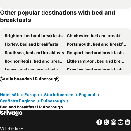
Other popular destinations with bed and
breakfasts
Brighton, bed and breakfasts
Chichester, bed and breakfasts
Horley, bed and breakfasts
Portsmouth, bed and breakfasts
Southsea, bed and breakfasts
Gosport, bed and breakfasts
Bognor Regis, bed and breakfasts
Littlehampton, bed and breakfasts
Lewes, bed and breakfasts
Crawley, bed and breakfasts
Petworth, bed and breakfasts
Shoreham-by-Sea, bed and breakfasts
Se alla boenden i Pulborough
Haywards Heath, bed and breakfasts
Guildford, bed and breakfasts
Hotellsök
Europa
Storbritannien
England
Horsham, bed and breakfasts
Godalming, bed and breakfasts
Sydöstra England
Pulborough
Weybridge, bed and breakfasts
Selsey, bed and breakfasts
Bed and breakfast i Pulborough
Farnborough, bed and breakfasts
Petersfield, bed and breakfasts
Uckfield, bed and breakfasts
East Grinstead, bed and breakfasts
Facebook
Twitter
Insta
Yo
Välj ditt land
Worthing, bed and breakfasts
Camberley, bed and breakfasts