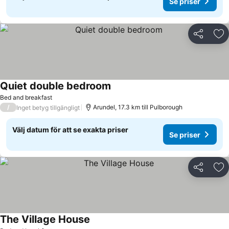
Se priser
Dela
Läg
Quiet double bedroom
Se priser
Bed and breakfast
/
Arundel, 17.3 km till Pulborough
Inget betyg tillgängligt
Välj datum för att se exakta priser
Se priser
Dela
Läg
The Village House
Se priser