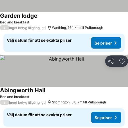
Garden lodge
Se priser
Bed and breakfast
/
Worthing, 16.1 km till Pulborough
Inget betyg tillgängligt
Välj datum för att se exakta priser
Se priser
Dela
Läg
Abingworth Hall
Se priser
Bed and breakfast
/
Storrington, 5.0 km till Pulborough
Inget betyg tillgängligt
Välj datum för att se exakta priser
Se priser