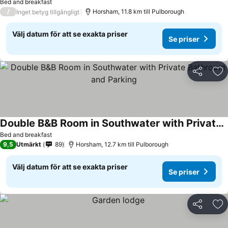
Bed and breakfast
/
Horsham, 11.8 km till Pulborough
Inget betyg tillgängligt
Välj datum för att se exakta priser
Se priser
Dela
Läg
Double B&B Room in Southwater with Private Bathroom and Parking
Se priser
Bed and breakfast
9,5
Utmärkt
89
Horsham, 12.7 km till Pulborough
Välj datum för att se exakta priser
Se priser
Dela
Läg