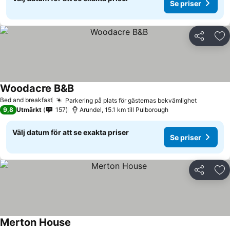
Se priser
Dela
Läg
Woodacre B&B
Se priser
Bed and breakfast
Parkering på plats för gästernas bekvämlighet
Se prise
9,8
Utmärkt
157
Arundel, 15.1 km till Pulborough
Välj datum för att se exakta priser
Se priser
Dela
Läg
Merton House
Se priser