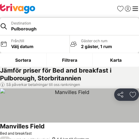
Favoriter
Logga 
Me
Destination
Pulborough
Från/till
Gäster och rum
Välj datum
2 gäster, 1 rum
Sortera
Filtrera
Karta
Jämför priser för Bed and breakfast i
Pulborough, Storbritannien
Så påverkar betalningar till oss rankningen
Dela
Läg
Manvilles Field
Se priser
Bed and breakfast