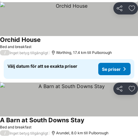
Dela
Läg
Orchid House
Se priser
Bed and breakfast
/
Worthing, 17.4 km till Pulborough
Inget betyg tillgängligt
Välj datum för att se exakta priser
Se priser
Dela
Läg
A Barn at South Downs Stay
Se priser
Bed and breakfast
/
Arundel, 8.0 km till Pulborough
Inget betyg tillgängligt