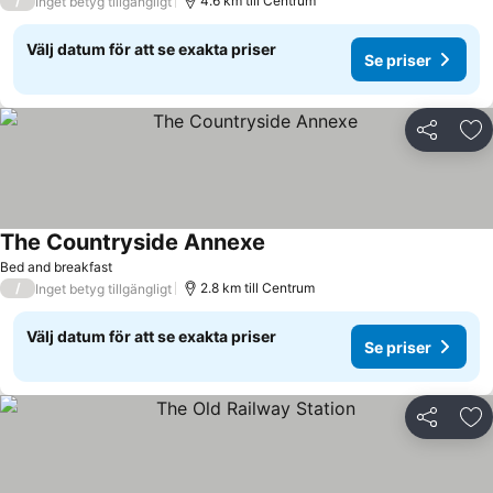
/
4.6 km till Centrum
Inget betyg tillgängligt
Välj datum för att se exakta priser
Se priser
Dela
Läg
The Countryside Annexe
Se priser
Bed and breakfast
/
2.8 km till Centrum
Inget betyg tillgängligt
Välj datum för att se exakta priser
Se priser
Dela
Läg