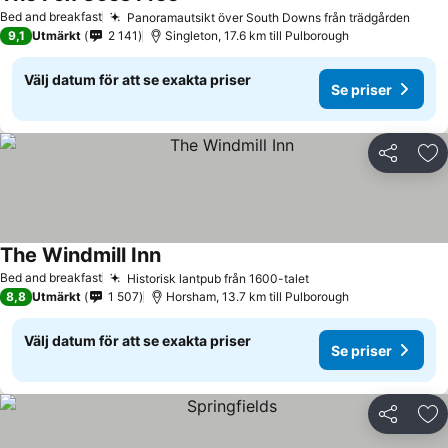
Se priser
Bed and breakfast
Panoramautsikt över South Downs från trädgården
Se pr
9,1
Utmärkt
2 141
Singleton, 17.6 km till Pulborough
Välj datum för att se exakta priser
Se priser
Dela
Läg
The Windmill Inn
Se priser
Bed and breakfast
Historisk lantpub från 1600-talet
Se priser
8,8
Utmärkt
1 507
Horsham, 13.7 km till Pulborough
Välj datum för att se exakta priser
Se priser
Dela
Läg