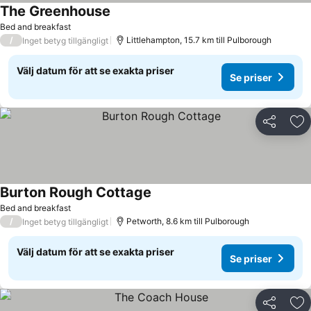
The Greenhouse
Se priser
Bed and breakfast
/
Littlehampton, 15.7 km till Pulborough
Inget betyg tillgängligt
Välj datum för att se exakta priser
Se priser
Dela
Läg
Burton Rough Cottage
Se priser
Bed and breakfast
/
Petworth, 8.6 km till Pulborough
Inget betyg tillgängligt
Välj datum för att se exakta priser
Se priser
Dela
Läg