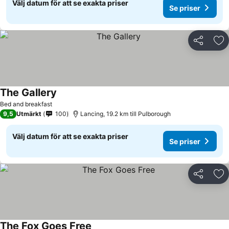
Välj datum för att se exakta priser
Se priser
Dela
Läg
The Gallery
Se priser
Bed and breakfast
9,5
Utmärkt
100
Lancing, 19.2 km till Pulborough
Välj datum för att se exakta priser
Se priser
Dela
Läg
The Fox Goes Free