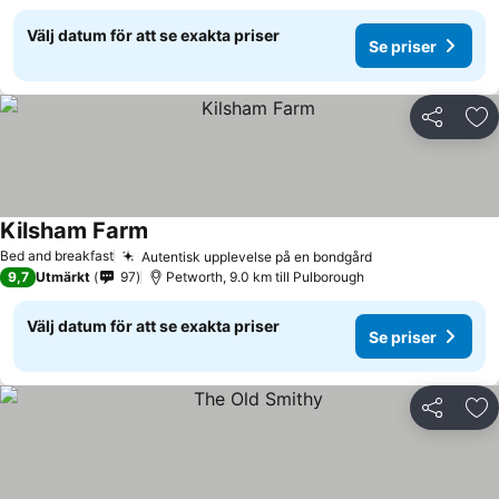
Välj datum för att se exakta priser
Se priser
Dela
Läg
Kilsham Farm
Se priser
Bed and breakfast
Autentisk upplevelse på en bondgård
Se priser
9,7
Utmärkt
97
Petworth, 9.0 km till Pulborough
Välj datum för att se exakta priser
Se priser
Dela
Läg