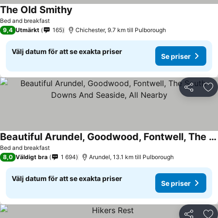
The Old Smithy
Se priser
Bed and breakfast
9,4
Utmärkt
165
Chichester, 9.7 km till Pulborough
Välj datum för att se exakta priser
Se priser
Dela
Läg
Beautiful Arundel, Goodwood, Fontwell, The South Downs And Seaside, All Nearby
Se priser
Bed and breakfast
8,0
Väldigt bra
1 694
Arundel, 13.1 km till Pulborough
Välj datum för att se exakta priser
Se priser