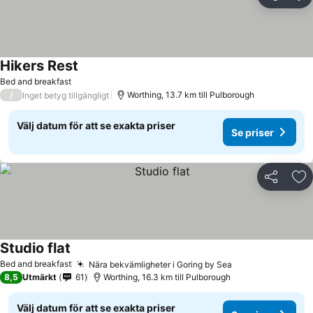
Dela
Läg
Hikers Rest
Se priser
Bed and breakfast
/
Worthing, 13.7 km till Pulborough
Inget betyg tillgängligt
Välj datum för att se exakta priser
Se priser
Dela
Läg
Studio flat
Se priser
Bed and breakfast
Nära bekvämligheter i Goring by Sea
Se priser
8,5
Utmärkt
61
Worthing, 16.3 km till Pulborough
Välj datum för att se exakta priser