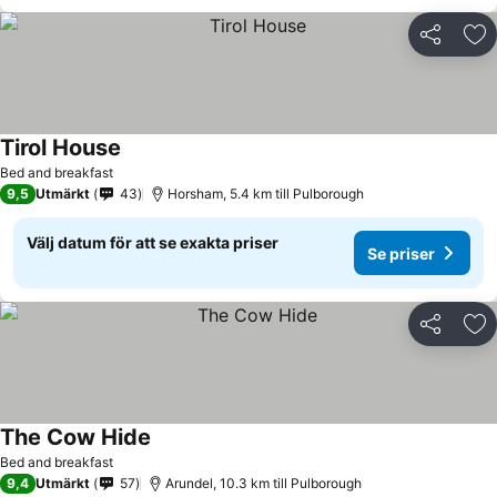
Dela
Läg
Tirol House
Se priser
Bed and breakfast
9,5
Utmärkt
43
Horsham, 5.4 km till Pulborough
Välj datum för att se exakta priser
Se priser
Dela
Läg
The Cow Hide
Se priser
Bed and breakfast
9,4
Utmärkt
57
Arundel, 10.3 km till Pulborough