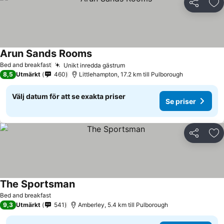
Dela
Läg
Arun Sands Rooms
Se priser
Bed and breakfast
Unikt inredda gästrum
Se priser
8,5
Utmärkt
460
Littlehampton, 17.2 km till Pulborough
Välj datum för att se exakta priser
Se priser
Dela
Läg
The Sportsman
Se priser
Bed and breakfast
9,3
Utmärkt
541
Amberley, 5.4 km till Pulborough