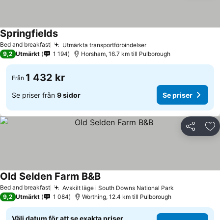
Springfields
Se priser
Bed and breakfast
Utmärkta transportförbindelser
Se priser
9,2
Utmärkt
1 194
Horsham, 16.7 km till Pulborough
1 432 kr
Från
Se priser från
9 sidor
Se priser
Dela
Läg
Old Selden Farm B&B
Se priser
Bed and breakfast
Avskilt läge i South Downs National Park
Se priser
9,2
Utmärkt
1 084
Worthing, 12.4 km till Pulborough
Välj datum för att se exakta priser