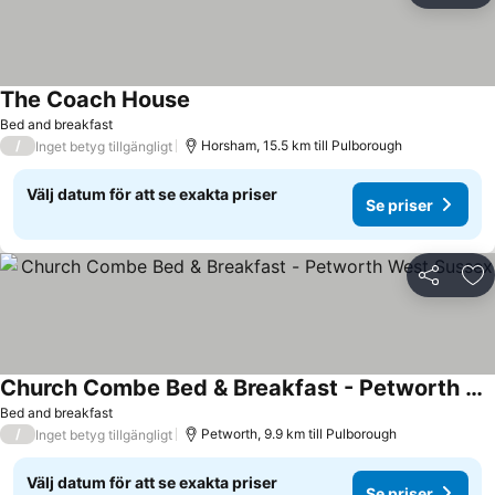
The Coach House
Se priser
Bed and breakfast
/
Horsham, 15.5 km till Pulborough
Inget betyg tillgängligt
Välj datum för att se exakta priser
Se priser
Dela
Läg
Church Combe Bed & Breakfast - Petworth West Sussex
Se priser
Bed and breakfast
/
Petworth, 9.9 km till Pulborough
Inget betyg tillgängligt
Välj datum för att se exakta priser
Se priser