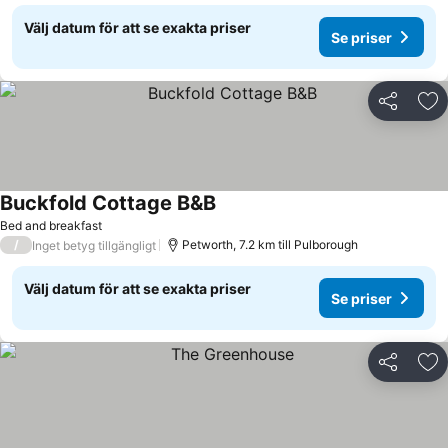
Välj datum för att se exakta priser
Se priser
Dela
Läg
Buckfold Cottage B&B
Se priser
Bed and breakfast
/
Petworth, 7.2 km till Pulborough
Inget betyg tillgängligt
Välj datum för att se exakta priser
Se priser
Dela
Läg