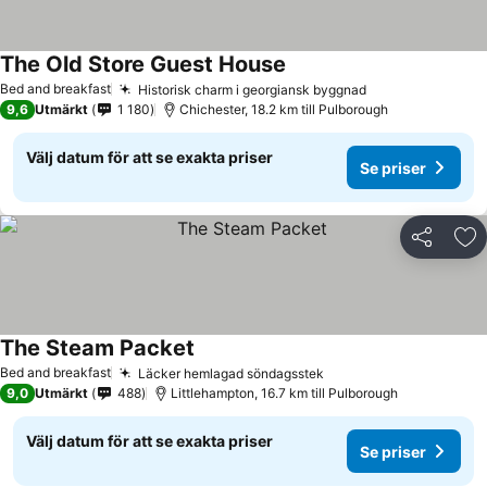
The Old Store Guest House
Se priser
Bed and breakfast
Historisk charm i georgiansk byggnad
Se priser
9,6
Utmärkt
1 180
Chichester, 18.2 km till Pulborough
Välj datum för att se exakta priser
Se priser
Dela
Läg
The Steam Packet
Se priser
Bed and breakfast
Läcker hemlagad söndagsstek
Se priser
9,0
Utmärkt
488
Littlehampton, 16.7 km till Pulborough
Välj datum för att se exakta priser
Se priser