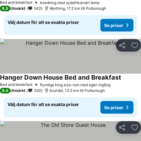
Bed and breakfast
Inredning med sydafrikanskt tema
Se priser
9,5
Utmärkt
542
Worthing, 17.2 km till Pulborough
Välj datum för att se exakta priser
Se priser
Dela
Läg
Hanger Down House Bed and Breakfast
Se prise
Bed and breakfast
Rymliga king size-rum med egen ingång
Se priser
9,4
Utmärkt
392
Arundel, 13.5 km till Pulborough
Välj datum för att se exakta priser
Se priser
Dela
Läg