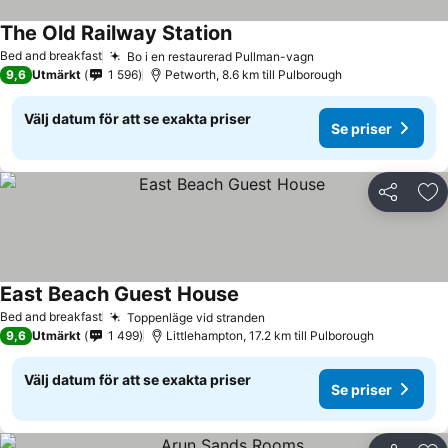
The Old Railway Station
Se priser
Bed and breakfast
Bo i en restaurerad Pullman-vagn
Se priser
9,6
Utmärkt
1 596
Petworth, 8.6 km till Pulborough
Välj datum för att se exakta priser
Se priser
Dela
Läg
East Beach Guest House
Se priser
Bed and breakfast
Toppenläge vid stranden
Se priser
9,6
Utmärkt
1 499
Littlehampton, 17.2 km till Pulborough
Välj datum för att se exakta priser
Se priser