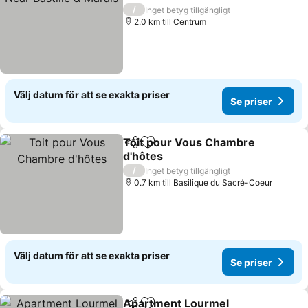
Se priser
/
Inget betyg tillgängligt
2.0 km till Centrum
Välj datum för att se exakta priser
Se priser
Toit pour Vous Chambre
Dela
Lägg till i Mina Favoriter
d'hôtes
Se priser
/
Inget betyg tillgängligt
0.7 km till Basilique du Sacré-Coeur
Välj datum för att se exakta priser
Se priser
Apartment Lourmel