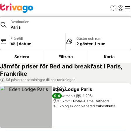
Favoriter
Logga 
Me
Destination
Paris
Från/till
Gäster och rum
Välj datum
2 gäster, 1 rum
Sortera
Filtrera
Karta
Jämför priser för Bed and breakfast i Paris,
Frankrike
Så påverkar betalningar till oss rankningen
Eden Lodge Paris
Dela
Lägg till i Mina Favoriter
Se priser
9,4
Utmärkt
1 296
3.1 km till Notre-Dame Cathedral
Ekologisk och varierad frukostbuffé
Se pris