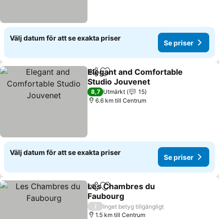
Välj datum för att se exakta priser
Se priser
Elegant and Comfortable
Dela
Lägg till i Mina Favoriter
Studio Jouvenet
Se priser
8,7
Utmärkt
15
6.6 km till Centrum
Välj datum för att se exakta priser
Se priser
Les Chambres du
Dela
Lägg till i Mina Favoriter
Faubourg
Se priser
/
Inget betyg tillgängligt
1.5 km till Centrum