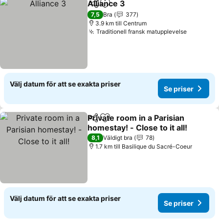
Alliance 3
Dela
Lägg till i Mina Favoriter
Se priser
7,5
Bra
377
3.9 km till Centrum
Traditionell fransk matupplevelse
Se prise
Välj datum för att se exakta priser
Se priser
Private room in a Parisian
Dela
Lägg till i Mina Favoriter
homestay! - Close to it all!
Se priser
8,1
Väldigt bra
78
1.7 km till Basilique du Sacré-Coeur
Välj datum för att se exakta priser
Se priser