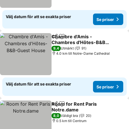
Välj datum för att se exakta priser
Se priser
Chambre d'Amis -
Dela
Lägg till i Mina Favoriter
Chambres d'Hôtes-B&B-
Guest House
Se priser
9,4
Utmärkt
91
4.0 km till Notre-Dame Cathedral
Välj datum för att se exakta priser
Se priser
Room for Rent Paris
Dela
Lägg till i Mina Favoriter
Notre.dame
Se priser
8,0
Väldigt bra
20
0.5 km till Centrum