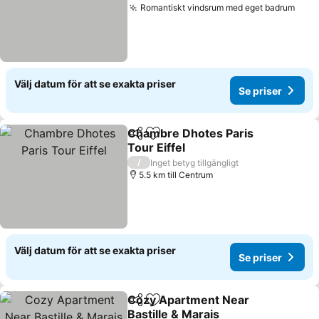
Romantiskt vindsrum med eget badrum
Se p
Välj datum för att se exakta priser
Se priser
Chambre Dhotes Paris
Dela
Lägg till i Mina Favoriter
Tour Eiffel
Se priser
/
Inget betyg tillgängligt
5.5 km till Centrum
Välj datum för att se exakta priser
Se priser
Cozy Apartment Near
Dela
Lägg till i Mina Favoriter
Bastille & Marais