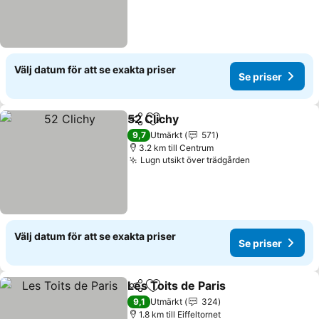
Välj datum för att se exakta priser
Se priser
52 Clichy
Dela
Lägg till i Mina Favoriter
Se priser
9,7
Utmärkt
571
3.2 km till Centrum
Lugn utsikt över trädgården
Se priser
Välj datum för att se exakta priser
Se priser
Les Toits de Paris
Dela
Lägg till i Mina Favoriter
Se priser
9,1
Utmärkt
324
1.8 km till Eiffeltornet