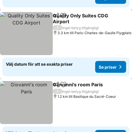
Quality Only Suites CDG
Dela
Lägg till i Mina Favoriter
Airport
Se priser
/
Inget betyg tillgängligt
3.3 km till Paris-Charles-de-Gaulle Flygplats
Välj datum för att se exakta priser
Se priser
Giovanni's room Paris
Dela
Lägg till i Mina Favoriter
Se p
/
Inget betyg tillgängligt
1.2 km till Basilique du Sacré-Coeur