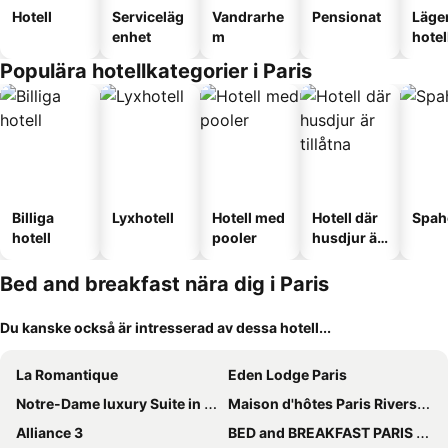
Hotell
Serviceläg
Vandrarhe
Pensionat
Läge
enhet
m
hotel
Populära hotellkategorier i Paris
Billiga
Lyxhotell
Hotell med
Hotell där
Spah
hotell
pooler
husdjur är
tillåtna
Bed and breakfast nära dig i Paris
Du kanske också är intresserad av dessa hotell...
La Romantique
Eden Lodge Paris
Notre-Dame luxury Suite in Saint-germain des prés Latin quarter
Maison d'hôtes Paris Riverside
Alliance 3
BED and BREAKFAST PARIS QUARTIER CHAMPS-ÉLYSÉES