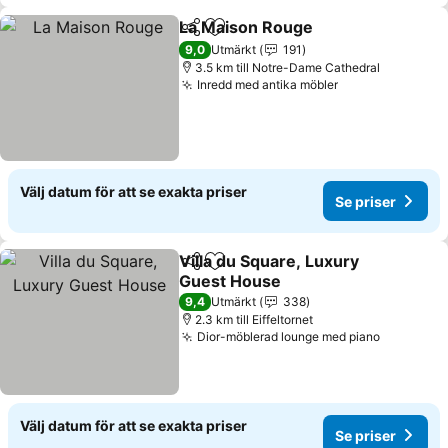
La Maison Rouge
Dela
Lägg till i Mina Favoriter
Se priser
9,0
Utmärkt
191
3.5 km till Notre-Dame Cathedral
Inredd med antika möbler
Se priser
Välj datum för att se exakta priser
Se priser
Villa du Square, Luxury
Dela
Lägg till i Mina Favoriter
Guest House
Se priser
9,4
Utmärkt
338
2.3 km till Eiffeltornet
Dior-möblerad lounge med piano
Se priser
Välj datum för att se exakta priser
Se priser