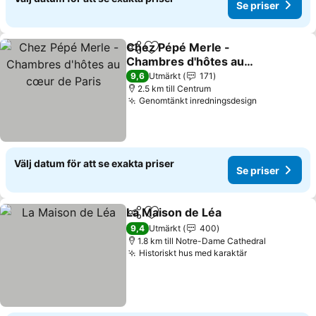
Se priser
Chez Pépé Merle -
Dela
Lägg till i Mina Favoriter
Chambres d'hôtes au
cœur de Paris
Se priser
9,6
Utmärkt
171
2.5 km till Centrum
Genomtänkt inredningsdesign
Se priser
Välj datum för att se exakta priser
Se priser
La Maison de Léa
Dela
Lägg till i Mina Favoriter
Se priser
9,4
Utmärkt
400
1.8 km till Notre-Dame Cathedral
Historiskt hus med karaktär
Se priser