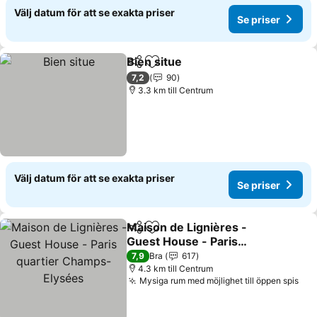
Välj datum för att se exakta priser
Se priser
Bien situe
Dela
Lägg till i Mina Favoriter
Se priser
7,2
90
3.3 km till Centrum
Välj datum för att se exakta priser
Se priser
Maison de Lignières -
Dela
Lägg till i Mina Favoriter
Guest House - Paris
quartier Champs-Elysées
Se priser
7,9
Bra
617
4.3 km till Centrum
Mysiga rum med möjlighet till öppen spis
Se 