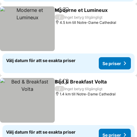
Moderne et Lumineux
Dela
Lägg till i Mina Favoriter
Se p
/
Inget betyg tillgängligt
4.5 km till Notre-Dame Cathedral
Välj datum för att se exakta priser
Se priser
Bed & Breakfast Volta
Dela
Lägg till i Mina Favoriter
Se p
/
Inget betyg tillgängligt
1.4 km till Notre-Dame Cathedral
Välj datum för att se exakta priser
Se priser