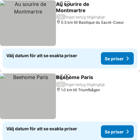
Au sourire de
Dela
Lägg till i Mina Favoriter
Montmartre
Se priser
/
Inget betyg tillgängligt
0.5 km till Basilique du Sacré-Coeur
Välj datum för att se exakta priser
Se priser
Beehome Paris
Dela
Lägg till i Mina Favoriter
Se priser
/
Inget betyg tillgängligt
1.0 km till Triumfbågen
Välj datum för att se exakta priser
Se priser