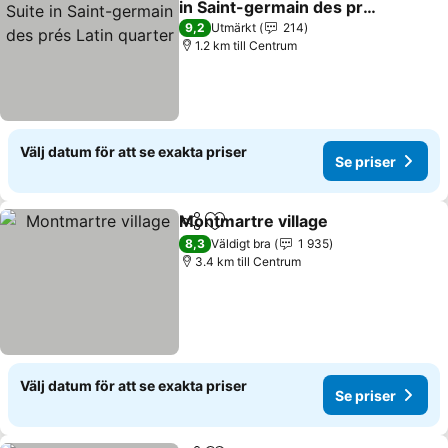
in Saint-germain des prés
Latin quarter
Se priser
9,2
Utmärkt
214
1.2 km till Centrum
Välj datum för att se exakta priser
Se priser
Montmartre village
Dela
Lägg till i Mina Favoriter
Se pris
8,3
Väldigt bra
1 935
3.4 km till Centrum
Välj datum för att se exakta priser
Se priser