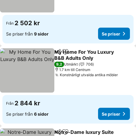
2 502 kr
Från
Se priser från
9 sidor
Se priser
My Home For You Luxury
Dela
Lägg till i Mina Favoriter
B&B Adults Only
Se priser
9,2
Utmärkt
706
1.7 km till Centrum
Konstnärligt utvalda antika möbler
Se prise
2 844 kr
Från
Se priser från
6 sidor
Se priser
Notre-Dame luxury Suite
Dela
Lägg till i Mina Favoriter