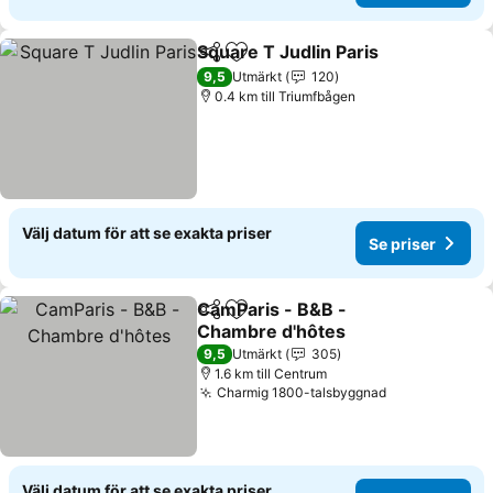
Square T Judlin Paris
Dela
Lägg till i Mina Favoriter
Se pr
9,5
Utmärkt
120
0.4 km till Triumfbågen
Välj datum för att se exakta priser
Se priser
CamParis - B&B -
Dela
Lägg till i Mina Favoriter
Chambre d'hôtes
Se priser
9,5
Utmärkt
305
1.6 km till Centrum
Charmig 1800-talsbyggnad
Se priser
Välj datum för att se exakta priser