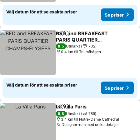
Välj datum för att se exakta priser
Se priser
BED and BREAKFAST
Dela
Lägg till i Mina Favoriter
PARIS QUARTIER
CHAMPS-ÉLYSÉES
Se priser
8,5
Utmärkt
702
0.4 km till Triumfbågen
Välj datum för att se exakta priser
Se priser
La Villa Paris
Dela
Lägg till i Mina Favoriter
Se priser
9,8
Utmärkt
789
3.4 km till Notre-Dame Cathedral
Designer-rum med unika detaljer
Se priser