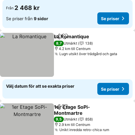
2 468 kr
Från
Se priser från
9 sidor
Se priser
La Romantique
Dela
Lägg till i Mina Favoriter
Se priser
8,7
Utmärkt
138
4.2 km till Centrum
Lugn utsikt över trädgård och gata
Se prise
Välj datum för att se exakta priser
Se priser
1er Etage SoPi-
Dela
Lägg till i Mina Favoriter
Montmartre
Se priser
9,5
Utmärkt
858
2.9 km till Centrum
Unikt inredda retro-chica rum
Se priser