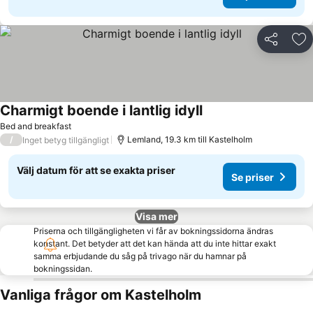
Dela
Läg
Charmigt boende i lantlig idyll
Se priser
Bed and breakfast
/
Lemland, 19.3 km till Kastelholm
Inget betyg tillgängligt
Välj datum för att se exakta priser
Se priser
Visa mer
Priserna och tillgängligheten vi får av bokningssidorna ändras
konstant. Det betyder att det kan hända att du inte hittar exakt
samma erbjudande du såg på trivago när du hamnar på
bokningssidan.
Vanliga frågor om Kastelholm