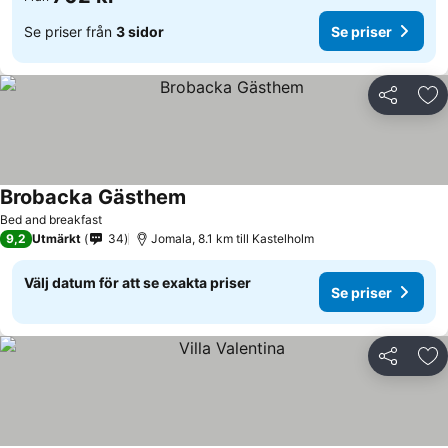
Se priser från
3 sidor
Se priser
Dela
Läg
Brobacka Gästhem
Se priser
Bed and breakfast
9,2
Utmärkt
34
Jomala, 8.1 km till Kastelholm
Välj datum för att se exakta priser
Se priser
Dela
Läg