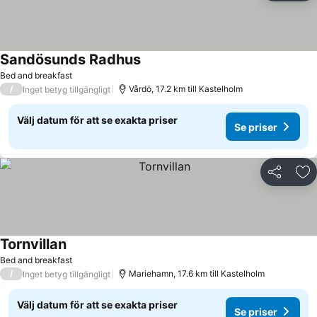
Sandösunds Radhus
Se priser
Bed and breakfast
/
Vårdö, 17.2 km till Kastelholm
Inget betyg tillgängligt
Välj datum för att se exakta priser
Se priser
Dela
Läg
Tornvillan
Se priser
Bed and breakfast
/
Mariehamn, 17.6 km till Kastelholm
Inget betyg tillgängligt
Välj datum för att se exakta priser
Se priser