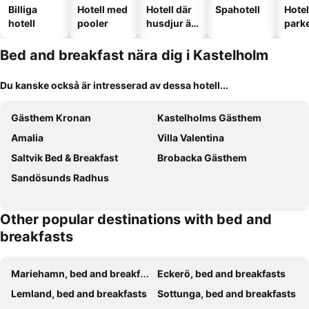
Billiga
Hotell med
Hotell där
Spahotell
Hote
hotell
pooler
husdjur är
park
tillåtna
Bed and breakfast nära dig i Kastelholm
Du kanske också är intresserad av dessa hotell...
Gästhem Kronan
Kastelholms Gästhem
Amalia
Villa Valentina
Saltvik Bed & Breakfast
Brobacka Gästhem
Sandösunds Radhus
Other popular destinations with bed and
breakfasts
Mariehamn, bed and breakfasts
Eckerö, bed and breakfasts
Lemland, bed and breakfasts
Sottunga, bed and breakfasts