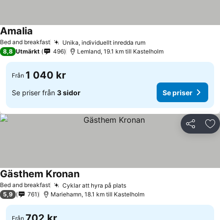
Amalia
Se priser
Bed and breakfast
Unika, individuellt inredda rum
Se priser
8,8
Utmärkt
496
Lemland, 19.1 km till Kastelholm
1 040 kr
Från
Se priser från
3 sidor
Se priser
Dela
Läg
Gästhem Kronan
Se priser
Bed and breakfast
Cyklar att hyra på plats
Se priser
5,9
761
Mariehamn, 18.1 km till Kastelholm
702 kr
Från