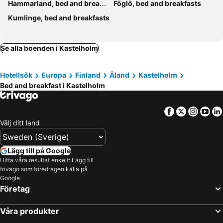
Hammarland, bed and breakfasts
Föglö, bed and breakfasts
Kumlinge, bed and breakfasts
Se alla boenden i Kastelholm
Hotellsök
Europa
Finland
Åland
Kastelholm
Bed and breakfast i Kastelholm
Facebook
Twitter
Insta
Yo
Välj ditt land
Lägg till på Google
Hitta våra resultat enkelt: Lägg till
trivago som föredragen källa på
Google.
Företag
Våra produkter