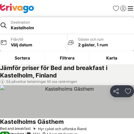
Favoriter
Logga 
Me
Destination
Kastelholm
Från/till
Gäster och rum
Välj datum
2 gäster, 1 rum
Sortera
Filtrera
Karta
Jämför priser för Bed and breakfast i
Kastelholm, Finland
Så påverkar betalningar till oss rankningen
Dela
Läg
Kastelholms Gästhem
Se priser
Bed and breakfast
Hyr cykel och utforska Åland
Se priser