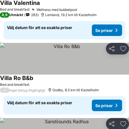
Villa Valentina
Se priser
Bed and breakfast
Wellness med bubbelpool
Se priser
8,9
Utmärkt
283
Lemland, 19.2 km till Kastelholm
Välj datum för att se exakta priser
Se priser
Dela
Läg
Villa Ro B&b
Se priser
Bed and breakfast
/
Godby, 8.5 km till Kastelholm
Inget betyg tillgängligt
Välj datum för att se exakta priser
Se priser
Dela
Läg