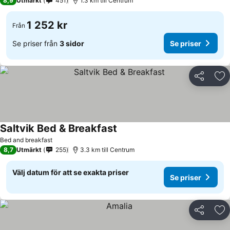
8,9
Utmärkt
451
1.3 km till Centrum
1 252 kr
Från
Se priser från
3 sidor
Se priser
Dela
Läg
Saltvik Bed & Breakfast
Se priser
Bed and breakfast
8,7
Utmärkt
255
3.3 km till Centrum
Välj datum för att se exakta priser
Se priser
Dela
Läg